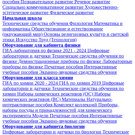
пособия
Познавательное развитие
Речевое развитие
Социально коммуникативное развитие
Художественно-
эстетическое развитие
Физическое развитие
Начальная школа
Технические средства обучения
Филология
Математика и
информатика
Обществознание и естествознание
(окружающий мир)
Основы религиозных культур и светской
этики
Искусство
Труд (Технология)
Оборудование для кабинета физики
ГИА-лаборатория по физике 2021 - 2024
Цифровые
лаборатории и датчики
Технические средства обучения по
физике
Демонстрационные приборы по физике
Лабораторные
приборы по физике
Печатные пособия
Интерактивные
учебные пособия
Экранно-звуковые средства обучения
Оборудование для класса химии
ГИА по химии 2020 - 2024
ГИА по химии 2019
Цифровые
лаборатории и датчики
Технические средства обучения по
химии
Наборы химических реактивов (ОС)
Наборы
химических реактивов (ВС)
Материалы
Натурально-
интерактивные пособия
Комплект коллекций
Приборы,
наборы посуды и принадлежностей для химического
эксперимента
Модели
Печатные пособия
Интерактивные
учебные пособия
Экранно-звуковые средства обучения
Оборудование для кабинета биологии
Цифровые лаборатории и датчики по биологии
Технические