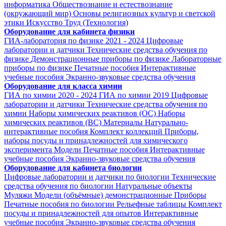
информатика
Обществознание и естествознание
(окружающий мир)
Основы религиозных культур и светской
этики
Искусство
Труд (Технология)
Оборудование для кабинета физики
ГИА-лаборатория по физике 2021 - 2024
Цифровые
лаборатории и датчики
Технические средства обучения по
физике
Демонстрационные приборы по физике
Лабораторные
приборы по физике
Печатные пособия
Интерактивные
учебные пособия
Экранно-звуковые средства обучения
Оборудование для класса химии
ГИА по химии 2020 - 2024
ГИА по химии 2019
Цифровые
лаборатории и датчики
Технические средства обучения по
химии
Наборы химических реактивов (ОС)
Наборы
химических реактивов (ВС)
Материалы
Натурально-
интерактивные пособия
Комплект коллекций
Приборы,
наборы посуды и принадлежностей для химического
эксперимента
Модели
Печатные пособия
Интерактивные
учебные пособия
Экранно-звуковые средства обучения
Оборудование для кабинета биологии
Цифровые лаборатории и датчики по биологии
Технические
средства обучения по биологии
Натуральные объекты
Муляжи
Модели (объёмные) демонстрационные
Приборы
Печатные пособия по биологии
Рельефные таблицы
Комплект
посуды и принадлежностей для опытов
Интерактивные
учебные пособия
Экранно-звуковые средства обучения