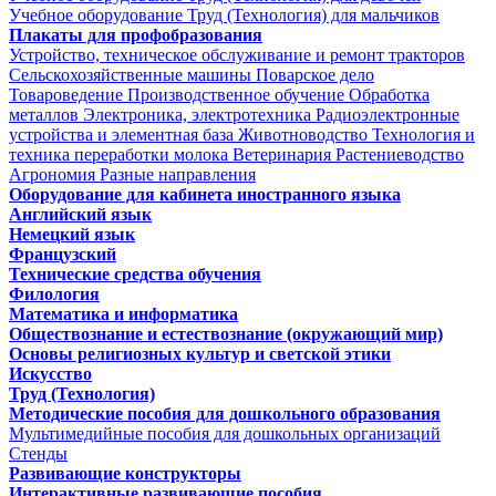
Учебное оборудование Труд (Технология) для мальчиков
Плакаты для профобразования
Устройство, техническое обслуживание и ремонт тракторов
Сельскохозяйственные машины
Поварское дело
Товароведение
Производственное обучение
Обработка
металлов
Электроника, электротехника
Радиоэлектронные
устройства и элементная база
Животноводство
Технология и
техника переработки молока
Ветеринария
Растениеводство
Агрономия
Разные направления
Оборудование для кабинета иностранного языка
Английский язык
Немецкий язык
Французский
Технические средства обучения
Филология
Математика и информатика
Обществознание и естествознание (окружающий мир)
Основы религиозных культур и светской этики
Искусство
Труд (Технология)
Методические пособия для дошкольного образования
Мультимедийные пособия для дошкольных организаций
Стенды
Развивающие конструкторы
Интерактивные развивающие пособия