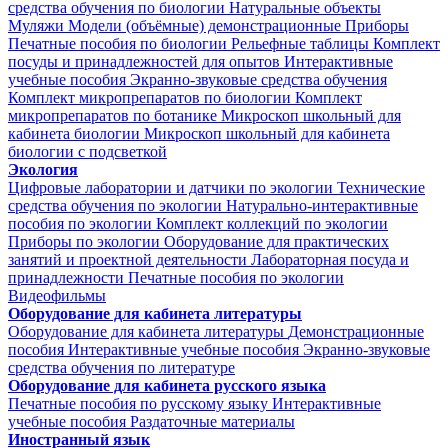
средства обучения по биологии
Натуральные объекты
Муляжи
Модели (объёмные) демонстрационные
Приборы
Печатные пособия по биологии
Рельефные таблицы
Комплект
посуды и принадлежностей для опытов
Интерактивные
учебные пособия
Экранно-звуковые средства обучения
Комплект микропрепаратов по биологии
Комплект
микропрепаратов по ботанике
Микроскоп школьный для
кабинета биологии
Микроскоп школьный для кабинета
биологии с подсветкой
Экология
Цифровые лаборатории и датчики по экологии
Технические
средства обучения по экологии
Натурально-интерактивные
пособия по экологии
Комплект коллекций по экологии
Приборы по экологии
Оборудование для практических
занятий и проектной деятельности
Лабораторная посуда и
принадлежности
Печатные пособия по экологии
Видеофильмы
Оборудование для кабинета литературы
Оборудование для кабинета литературы
Демонстрационные
пособия
Интерактивные учебные пособия
Экранно-звуковые
средства обучения по литературе
Оборудование для кабинета русского языка
Печатные пособия по русскому языку
Интерактивные
учебные пособия
Раздаточные материалы
Иностранный язык