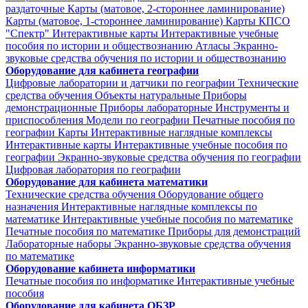
раздаточные
Карты (матовое, 2-стороннее ламинирование)
Карты (матовое, 1-стороннее ламинирование)
Карты КПСО
"Спектр"
Интерактивные карты
Интерактивные учебные
пособия по истории и обществознанию
Атласы
Экранно-
звуковые средства обучения по истории и обществознанию
Оборудование для кабинета географии
Цифровые лаборатории и датчики по географии
Технические
средства обучения
Объекты натуральные
Приборы
демонстрационные
Приборы лабораторные
Инструменты и
приспособления
Модели по географии
Печатные пособия по
географии
Карты
Интерактивные наглядные комплексы
Интерактивные карты
Интерактивные учебные пособия по
географии
Экранно-звуковые средства обучения по географии
Цифровая лаборатория по географии
Оборудование для кабинета математики
Технические средства обучения
Оборудование общего
назначения
Интерактивные наглядные комплексы по
математике
Интерактивные учебные пособия по математике
Печатные пособия по математике
Приборы для демонстраций
Лабораторные наборы
Экранно-звуковые средства обучения
по математике
Оборудование кабинета информатики
Печатные пособия по информатике
Интерактивные учебные
пособия
Оборудование для кабинета ОБЗР