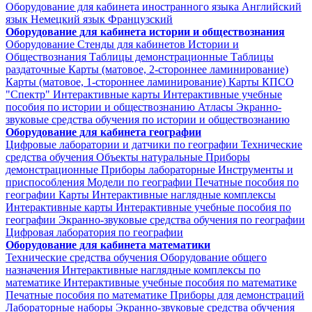
Оборудование для кабинета иностранного языка
Английский
язык
Немецкий язык
Французский
Оборудование для кабинета истории и обществознания
Оборудование
Стенды для кабинетов Истории и
Обществознания
Таблицы демонстрационные
Таблицы
раздаточные
Карты (матовое, 2-стороннее ламинирование)
Карты (матовое, 1-стороннее ламинирование)
Карты КПСО
"Спектр"
Интерактивные карты
Интерактивные учебные
пособия по истории и обществознанию
Атласы
Экранно-
звуковые средства обучения по истории и обществознанию
Оборудование для кабинета географии
Цифровые лаборатории и датчики по географии
Технические
средства обучения
Объекты натуральные
Приборы
демонстрационные
Приборы лабораторные
Инструменты и
приспособления
Модели по географии
Печатные пособия по
географии
Карты
Интерактивные наглядные комплексы
Интерактивные карты
Интерактивные учебные пособия по
географии
Экранно-звуковые средства обучения по географии
Цифровая лаборатория по географии
Оборудование для кабинета математики
Технические средства обучения
Оборудование общего
назначения
Интерактивные наглядные комплексы по
математике
Интерактивные учебные пособия по математике
Печатные пособия по математике
Приборы для демонстраций
Лабораторные наборы
Экранно-звуковые средства обучения