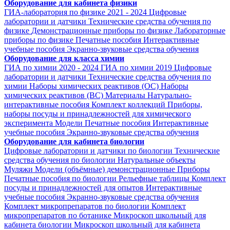
Оборудование для кабинета физики
ГИА-лаборатория по физике 2021 - 2024
Цифровые
лаборатории и датчики
Технические средства обучения по
физике
Демонстрационные приборы по физике
Лабораторные
приборы по физике
Печатные пособия
Интерактивные
учебные пособия
Экранно-звуковые средства обучения
Оборудование для класса химии
ГИА по химии 2020 - 2024
ГИА по химии 2019
Цифровые
лаборатории и датчики
Технические средства обучения по
химии
Наборы химических реактивов (ОС)
Наборы
химических реактивов (ВС)
Материалы
Натурально-
интерактивные пособия
Комплект коллекций
Приборы,
наборы посуды и принадлежностей для химического
эксперимента
Модели
Печатные пособия
Интерактивные
учебные пособия
Экранно-звуковые средства обучения
Оборудование для кабинета биологии
Цифровые лаборатории и датчики по биологии
Технические
средства обучения по биологии
Натуральные объекты
Муляжи
Модели (объёмные) демонстрационные
Приборы
Печатные пособия по биологии
Рельефные таблицы
Комплект
посуды и принадлежностей для опытов
Интерактивные
учебные пособия
Экранно-звуковые средства обучения
Комплект микропрепаратов по биологии
Комплект
микропрепаратов по ботанике
Микроскоп школьный для
кабинета биологии
Микроскоп школьный для кабинета