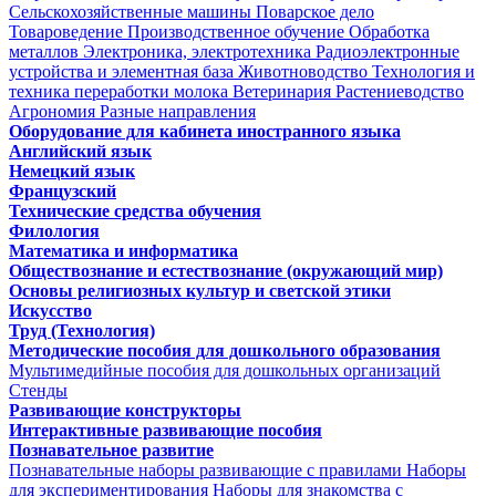
Сельскохозяйственные машины
Поварское дело
Товароведение
Производственное обучение
Обработка
металлов
Электроника, электротехника
Радиоэлектронные
устройства и элементная база
Животноводство
Технология и
техника переработки молока
Ветеринария
Растениеводство
Агрономия
Разные направления
Оборудование для кабинета иностранного языка
Английский язык
Немецкий язык
Французский
Технические средства обучения
Филология
Математика и информатика
Обществознание и естествознание (окружающий мир)
Основы религиозных культур и светской этики
Искусство
Труд (Технология)
Методические пособия для дошкольного образования
Мультимедийные пособия для дошкольных организаций
Стенды
Развивающие конструкторы
Интерактивные развивающие пособия
Познавательное развитие
Познавательные наборы развивающие с правилами
Наборы
для экспериментирования
Наборы для знакомства с