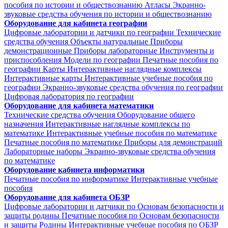
пособия по истории и обществознанию
Атласы
Экранно-
звуковые средства обучения по истории и обществознанию
Оборудование для кабинета географии
Цифровые лаборатории и датчики по географии
Технические
средства обучения
Объекты натуральные
Приборы
демонстрационные
Приборы лабораторные
Инструменты и
приспособления
Модели по географии
Печатные пособия по
географии
Карты
Интерактивные наглядные комплексы
Интерактивные карты
Интерактивные учебные пособия по
географии
Экранно-звуковые средства обучения по географии
Цифровая лаборатория по географии
Оборудование для кабинета математики
Технические средства обучения
Оборудование общего
назначения
Интерактивные наглядные комплексы по
математике
Интерактивные учебные пособия по математике
Печатные пособия по математике
Приборы для демонстраций
Лабораторные наборы
Экранно-звуковые средства обучения
по математике
Оборудование кабинета информатики
Печатные пособия по информатике
Интерактивные учебные
пособия
Оборудование для кабинета ОБЗР
Цифровые лаборатории и датчики по Основам безопасности и
защиты родины
Печатные пособия по Основам безопасности
и защиты Родины
Интерактивные учебные пособия по ОБЗР