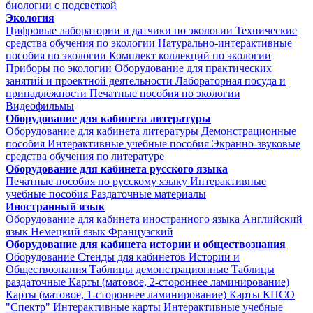
биологии с подсветкой
Экология
Цифровые лаборатории и датчики по экологии
Технические
средства обучения по экологии
Натурально-интерактивные
пособия по экологии
Комплект коллекций по экологии
Приборы по экологии
Оборудование для практических
занятий и проектной деятельности
Лабораторная посуда и
принадлежности
Печатные пособия по экологии
Видеофильмы
Оборудование для кабинета литературы
Оборудование для кабинета литературы
Демонстрационные
пособия
Интерактивные учебные пособия
Экранно-звуковые
средства обучения по литературе
Оборудование для кабинета русского языка
Печатные пособия по русскому языку
Интерактивные
учебные пособия
Раздаточные материалы
Иностранный язык
Оборудование для кабинета иностранного языка
Английский
язык
Немецкий язык
Французский
Оборудование для кабинета истории и обществознания
Оборудование
Стенды для кабинетов Истории и
Обществознания
Таблицы демонстрационные
Таблицы
раздаточные
Карты (матовое, 2-стороннее ламинирование)
Карты (матовое, 1-стороннее ламинирование)
Карты КПСО
"Спектр"
Интерактивные карты
Интерактивные учебные