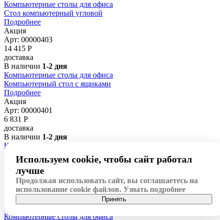
Компьютерные столы для офиса
Стол компьютерный угловой
Подробнее
Акция
Арт: 00000403
14 415
Р
доставка
В наличии
1-2 дня
Компьютерные столы для офиса
Компьютерный стол с ящиками
Подробнее
Акция
Арт: 00000401
6 831
Р
доставка
В наличии
1-2 дня
Компьютерные столы для офиса
Стол компьютерный
Используем cookie, чтобы сайт работал
Подробнее
лучше
Акция
Продолжая использовать сайт, вы соглашаетесь на
Арт: 00000402
использование cookie файлов.
Узнать подробнее
5 155
Р
доставка
Принять
В наличии
1-2 дня
Компьютерные столы для офиса