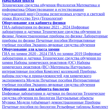
Начальная школа
Технические средства обучения
Филология
Математика и
информатика
Обществознание и естествознание
(окружающий мир)
Основы религиозных культур и светской
этики
Искусство
Труд (Технология)
Оборудование для кабинета физики
ГИА-лаборатория по физике 2021 - 2024
Цифровые
лаборатории и датчики
Технические средства обучения по
физике
Демонстрационные приборы по физике
Лабораторные
приборы по физике
Печатные пособия
Интерактивные
учебные пособия
Экранно-звуковые средства обучения
Оборудование для класса химии
ГИА по химии 2020 - 2024
ГИА по химии 2019
Цифровые
лаборатории и датчики
Технические средства обучения по
химии
Наборы химических реактивов (ОС)
Наборы
химических реактивов (ВС)
Материалы
Натурально-
интерактивные пособия
Комплект коллекций
Приборы,
наборы посуды и принадлежностей для химического
эксперимента
Модели
Печатные пособия
Интерактивные
учебные пособия
Экранно-звуковые средства обучения
Оборудование для кабинета биологии
Цифровые лаборатории и датчики по биологии
Технические
средства обучения по биологии
Натуральные объекты
Муляжи
Модели (объёмные) демонстрационные
Приборы
Печатные пособия по биологии
Рельефные таблицы
Комплект