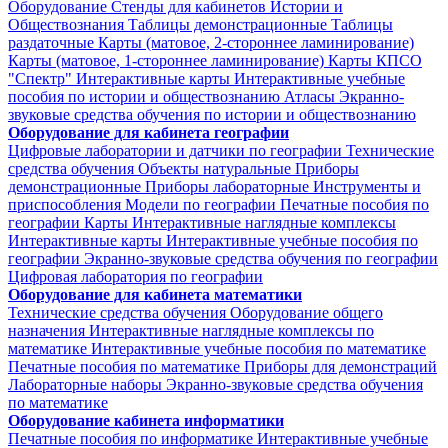
Оборудование
Стенды для кабинетов Истории и
Обществознания
Таблицы демонстрационные
Таблицы
раздаточные
Карты (матовое, 2-стороннее ламинирование)
Карты (матовое, 1-стороннее ламинирование)
Карты КПСО
"Спектр"
Интерактивные карты
Интерактивные учебные
пособия по истории и обществознанию
Атласы
Экранно-
звуковые средства обучения по истории и обществознанию
Оборудование для кабинета географии
Цифровые лаборатории и датчики по географии
Технические
средства обучения
Объекты натуральные
Приборы
демонстрационные
Приборы лабораторные
Инструменты и
приспособления
Модели по географии
Печатные пособия по
географии
Карты
Интерактивные наглядные комплексы
Интерактивные карты
Интерактивные учебные пособия по
географии
Экранно-звуковые средства обучения по географии
Цифровая лаборатория по географии
Оборудование для кабинета математики
Технические средства обучения
Оборудование общего
назначения
Интерактивные наглядные комплексы по
математике
Интерактивные учебные пособия по математике
Печатные пособия по математике
Приборы для демонстраций
Лабораторные наборы
Экранно-звуковые средства обучения
по математике
Оборудование кабинета информатики
Печатные пособия по информатике
Интерактивные учебные