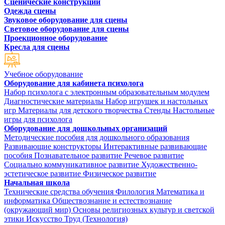
Сценические конструкции
Одежда сцены
Звуковое оборудование для сцены
Световое оборудование для сцены
Проекционное оборудование
Кресла для сцены
Учебное оборудование
Оборудование для кабинета психолога
Набор психолога с электронным образовательным модулем
Диагностические материалы
Набор игрушек и настольных
игр
Материалы для детского творчества
Стенды
Настольные
игры для психолога
Оборудование для дошкольных организаций
Методические пособия для дошкольного образования
Развивающие конструкторы
Интерактивные развивающие
пособия
Познавательное развитие
Речевое развитие
Социально коммуникативное развитие
Художественно-
эстетическое развитие
Физическое развитие
Начальная школа
Технические средства обучения
Филология
Математика и
информатика
Обществознание и естествознание
(окружающий мир)
Основы религиозных культур и светской
этики
Искусство
Труд (Технология)