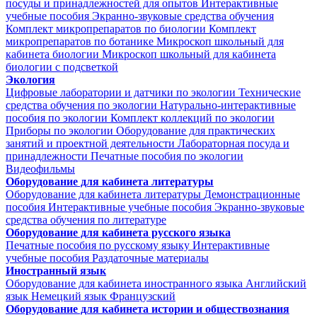
посуды и принадлежностей для опытов
Интерактивные
учебные пособия
Экранно-звуковые средства обучения
Комплект микропрепаратов по биологии
Комплект
микропрепаратов по ботанике
Микроскоп школьный для
кабинета биологии
Микроскоп школьный для кабинета
биологии с подсветкой
Экология
Цифровые лаборатории и датчики по экологии
Технические
средства обучения по экологии
Натурально-интерактивные
пособия по экологии
Комплект коллекций по экологии
Приборы по экологии
Оборудование для практических
занятий и проектной деятельности
Лабораторная посуда и
принадлежности
Печатные пособия по экологии
Видеофильмы
Оборудование для кабинета литературы
Оборудование для кабинета литературы
Демонстрационные
пособия
Интерактивные учебные пособия
Экранно-звуковые
средства обучения по литературе
Оборудование для кабинета русского языка
Печатные пособия по русскому языку
Интерактивные
учебные пособия
Раздаточные материалы
Иностранный язык
Оборудование для кабинета иностранного языка
Английский
язык
Немецкий язык
Французский
Оборудование для кабинета истории и обществознания