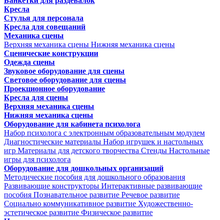
Банкетки для раздевалок
Кресла
Стулья для персонала
Кресла для совещаний
Механика сцены
Верхняя механика сцены
Нижняя механика сцены
Сценические конструкции
Одежда сцены
Звуковое оборудование для сцены
Световое оборудование для сцены
Проекционное оборудование
Кресла для сцены
Верхняя механика сцены
Нижняя механика сцены
Оборудование для кабинета психолога
Набор психолога с электронным образовательным модулем
Диагностические материалы
Набор игрушек и настольных
игр
Материалы для детского творчества
Стенды
Настольные
игры для психолога
Оборудование для дошкольных организаций
Методические пособия для дошкольного образования
Развивающие конструкторы
Интерактивные развивающие
пособия
Познавательное развитие
Речевое развитие
Социально коммуникативное развитие
Художественно-
эстетическое развитие
Физическое развитие