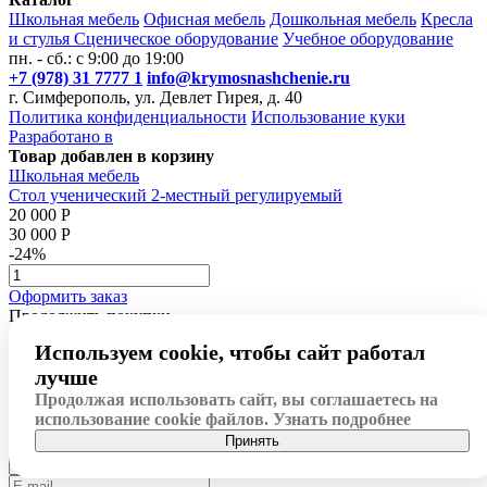
Школьная мебель
Офисная мебель
Дошкольная мебель
Кресла
и стулья
Сценическое оборудование
Учебное оборудование
пн. - сб.: с 9:00 до 19:00
+7 (978) 31 7777 1
info@krymosnashchenie.ru
г. Симферополь, ул. Девлет Гирея, д. 40
Политика конфиденциальности
Использование куки
Разработано в
Товар добавлен в корзину
Школьная мебель
Стол ученический 2-местный регулируемый
20 000 Р
30 000 Р
-24%
Оформить заказ
Продолжить покупки
Используем cookie, чтобы сайт работал
Заказать звонок
лучше
Продолжая использовать сайт, вы соглашаетесь на
использование cookie файлов.
Узнать подробнее
Обратная связь
Принять