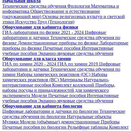
Начальная школа
Технические средства обучения
Филология
Математика и
информатика
Обществознание и естествознание
(окружающий мир)
Основы религиозных культур и светской
этики
Искусство
Труд (Технология)
Оборудование для кабинета физики
ГИА-лаборатория по физике 2021 - 2024
Цифровые
лаборатории и датчики
Технические средства обучения по
физике
Демонстрационные приборы по физике
Лабораторные
приборы по физике
Печатные пособия
Интерактивные
учебные пособия
Экранно-звуковые средства обучения
Оборудование для класса химии
ГИА по химии 2020 - 2024
ГИА по химии 2019
Цифровые
лаборатории и датчики
Технические средства обучения по
химии
Наборы химических реактивов (ОС)
Наборы
химических реактивов (ВС)
Материалы
Натурально-
интерактивные пособия
Комплект коллекций
Приборы,
наборы посуды и принадлежностей для химического
эксперимента
Модели
Печатные пособия
Интерактивные
учебные пособия
Экранно-звуковые средства обучения
Оборудование для кабинета биологии
Цифровые лаборатории и датчики по биологии
Технические
средства обучения по биологии
Натуральные объекты
Муляжи
Модели (объёмные) демонстрационные
Приборы
Печатные пособия по биологии
Рельефные таблицы
Комплект