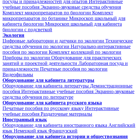
посуды и принадлежностей для опытов
Интерактивные
учебные пособия
Экранно-звуковые средства обучения
Комплект микропрепаратов по биологии
Комплект
микропрепаратов по ботанике
Микроскоп школьный для
кабинета биологии
Микроскоп школьный для кабинета
биологии с подсветкой
Экология
Цифровые лаборатории и датчики по экологии
Технические
средства обучения по экологии
Натурально-интерактивные
пособия по экологии
Комплект коллекций по экологии
Приборы по экологии
Оборудование для практических
занятий и проектной деятельности
Лабораторная посуда и
принадлежности
Печатные пособия по экологии
Видеофильмы
Оборудование для кабинета литературы
Оборудование для кабинета литературы
Демонстрационные
пособия
Интерактивные учебные пособия
Экранно-звуковые
средства обучения по литературе
Оборудование для кабинета русского языка
Печатные пособия по русскому языку
Интерактивные
учебные пособия
Раздаточные материалы
Иностранный язык
Оборудование для кабинета иностранного языка
Английский
язык
Немецкий язык
Французский
Оборудование для кабинета истории и обществознания