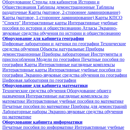
Оборудование
Стенды для кабинетов Истории и
Обществознания
Таблицы демонстрационные
Таблицы
раздаточные
Карты (матовое, 2-стороннее ламинирование)
Карты (матовое, 1-стороннее ламинирование)
Карты КПСО
"Спектр"
Интерактивные карты
Интерактивные учебные
пособия по истории и обществознанию
Атласы
Экранно-
звуковые средства обучения по истории и обществознанию
Оборудование для кабинета географии
Цифровые лаборатории и датчики по географии
Технические
средства обучения
Объекты натуральные
Приборы
демонстрационные
Приборы лабораторные
Инструменты и
приспособления
Модели по географии
Печатные пособия по
географии
Карты
Интерактивные наглядные комплексы
Интерактивные карты
Интерактивные учебные пособия по
географии
Экранно-звуковые средства обучения по географии
Цифровая лаборатория по географии
Оборудование для кабинета математики
Технические средства обучения
Оборудование общего
назначения
Интерактивные наглядные комплексы по
математике
Интерактивные учебные пособия по математике
Печатные пособия по математике
Приборы для демонстраций
Лабораторные наборы
Экранно-звуковые средства обучения
по математике
Оборудование кабинета информатики
Печатные пособия по информатике
Интерактивные учебные