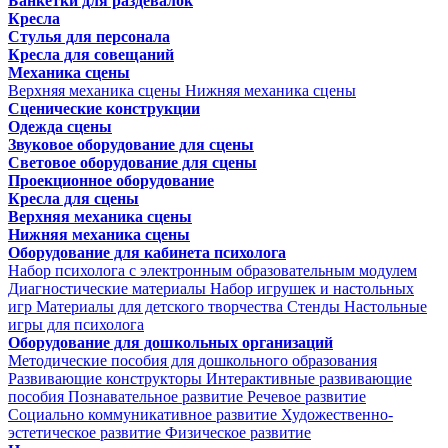
Банкетки для раздевалок
Кресла
Стулья для персонала
Кресла для совещаний
Механика сцены
Верхняя механика сцены
Нижняя механика сцены
Сценические конструкции
Одежда сцены
Звуковое оборудование для сцены
Световое оборудование для сцены
Проекционное оборудование
Кресла для сцены
Верхняя механика сцены
Нижняя механика сцены
Оборудование для кабинета психолога
Набор психолога с электронным образовательным модулем
Диагностические материалы
Набор игрушек и настольных
игр
Материалы для детского творчества
Стенды
Настольные
игры для психолога
Оборудование для дошкольных организаций
Методические пособия для дошкольного образования
Развивающие конструкторы
Интерактивные развивающие
пособия
Познавательное развитие
Речевое развитие
Социально коммуникативное развитие
Художественно-
эстетическое развитие
Физическое развитие