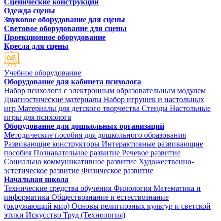
Сценические конструкции
Одежда сцены
Звуковое оборудование для сцены
Световое оборудование для сцены
Проекционное оборудование
Кресла для сцены
Учебное оборудование
Оборудование для кабинета психолога
Набор психолога с электронным образовательным модулем
Диагностические материалы
Набор игрушек и настольных
игр
Материалы для детского творчества
Стенды
Настольные
игры для психолога
Оборудование для дошкольных организаций
Методические пособия для дошкольного образования
Развивающие конструкторы
Интерактивные развивающие
пособия
Познавательное развитие
Речевое развитие
Социально коммуникативное развитие
Художественно-
эстетическое развитие
Физическое развитие
Начальная школа
Технические средства обучения
Филология
Математика и
информатика
Обществознание и естествознание
(окружающий мир)
Основы религиозных культур и светской
этики
Искусство
Труд (Технология)