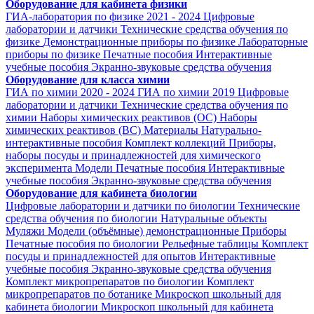
Оборудование для кабинета физики
ГИА-лаборатория по физике 2021 - 2024
Цифровые
лаборатории и датчики
Технические средства обучения по
физике
Демонстрационные приборы по физике
Лабораторные
приборы по физике
Печатные пособия
Интерактивные
учебные пособия
Экранно-звуковые средства обучения
Оборудование для класса химии
ГИА по химии 2020 - 2024
ГИА по химии 2019
Цифровые
лаборатории и датчики
Технические средства обучения по
химии
Наборы химических реактивов (ОС)
Наборы
химических реактивов (ВС)
Материалы
Натурально-
интерактивные пособия
Комплект коллекций
Приборы,
наборы посуды и принадлежностей для химического
эксперимента
Модели
Печатные пособия
Интерактивные
учебные пособия
Экранно-звуковые средства обучения
Оборудование для кабинета биологии
Цифровые лаборатории и датчики по биологии
Технические
средства обучения по биологии
Натуральные объекты
Муляжи
Модели (объёмные) демонстрационные
Приборы
Печатные пособия по биологии
Рельефные таблицы
Комплект
посуды и принадлежностей для опытов
Интерактивные
учебные пособия
Экранно-звуковые средства обучения
Комплект микропрепаратов по биологии
Комплект
микропрепаратов по ботанике
Микроскоп школьный для
кабинета биологии
Микроскоп школьный для кабинета