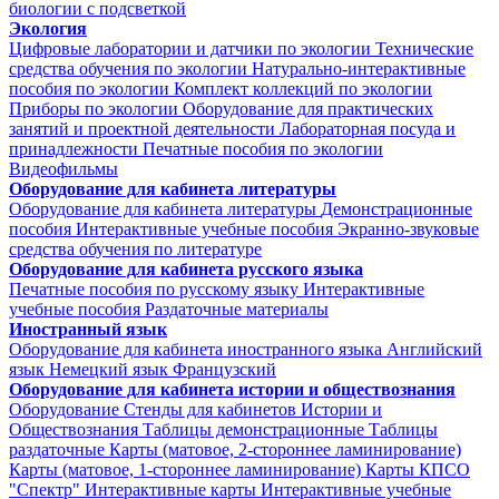
биологии с подсветкой
Экология
Цифровые лаборатории и датчики по экологии
Технические
средства обучения по экологии
Натурально-интерактивные
пособия по экологии
Комплект коллекций по экологии
Приборы по экологии
Оборудование для практических
занятий и проектной деятельности
Лабораторная посуда и
принадлежности
Печатные пособия по экологии
Видеофильмы
Оборудование для кабинета литературы
Оборудование для кабинета литературы
Демонстрационные
пособия
Интерактивные учебные пособия
Экранно-звуковые
средства обучения по литературе
Оборудование для кабинета русского языка
Печатные пособия по русскому языку
Интерактивные
учебные пособия
Раздаточные материалы
Иностранный язык
Оборудование для кабинета иностранного языка
Английский
язык
Немецкий язык
Французский
Оборудование для кабинета истории и обществознания
Оборудование
Стенды для кабинетов Истории и
Обществознания
Таблицы демонстрационные
Таблицы
раздаточные
Карты (матовое, 2-стороннее ламинирование)
Карты (матовое, 1-стороннее ламинирование)
Карты КПСО
"Спектр"
Интерактивные карты
Интерактивные учебные