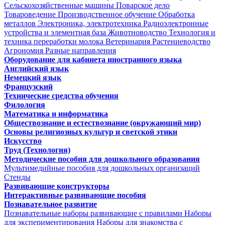
Сельскохозяйственные машины
Поварское дело
Товароведение
Производственное обучение
Обработка
металлов
Электроника, электротехника
Радиоэлектронные
устройства и элементная база
Животноводство
Технология и
техника переработки молока
Ветеринария
Растениеводство
Агрономия
Разные направления
Оборудование для кабинета иностранного языка
Английский язык
Немецкий язык
Французский
Технические средства обучения
Филология
Математика и информатика
Обществознание и естествознание (окружающий мир)
Основы религиозных культур и светской этики
Искусство
Труд (Технология)
Методические пособия для дошкольного образования
Мультимедийные пособия для дошкольных организаций
Стенды
Развивающие конструкторы
Интерактивные развивающие пособия
Познавательное развитие
Познавательные наборы развивающие с правилами
Наборы
для экспериментирования
Наборы для знакомства с