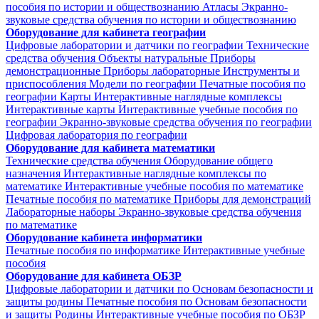
пособия по истории и обществознанию
Атласы
Экранно-
звуковые средства обучения по истории и обществознанию
Оборудование для кабинета географии
Цифровые лаборатории и датчики по географии
Технические
средства обучения
Объекты натуральные
Приборы
демонстрационные
Приборы лабораторные
Инструменты и
приспособления
Модели по географии
Печатные пособия по
географии
Карты
Интерактивные наглядные комплексы
Интерактивные карты
Интерактивные учебные пособия по
географии
Экранно-звуковые средства обучения по географии
Цифровая лаборатория по географии
Оборудование для кабинета математики
Технические средства обучения
Оборудование общего
назначения
Интерактивные наглядные комплексы по
математике
Интерактивные учебные пособия по математике
Печатные пособия по математике
Приборы для демонстраций
Лабораторные наборы
Экранно-звуковые средства обучения
по математике
Оборудование кабинета информатики
Печатные пособия по информатике
Интерактивные учебные
пособия
Оборудование для кабинета ОБЗР
Цифровые лаборатории и датчики по Основам безопасности и
защиты родины
Печатные пособия по Основам безопасности
и защиты Родины
Интерактивные учебные пособия по ОБЗР