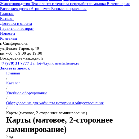
Животноводство
Технология и техника переработки молока
Ветеринария
Растениеводство
Агрономия
Разные направления
Главная
Каталог
Доставка и оплата
Гарантия и возврат
Новости
Контакты
г. Симферополь,
ул. Девлет Гирея, д. 40
пн. - сб.: с 9:00 до 19:00
Воскресенье - выходной
+7 (978) 31 7777 1
info@krymosnashchenie.ru
Заказать звонок
Главная
/
Каталог
/
Учебное оборудование
/
Оборудование для кабинета истории и обществознания
/
Карты (матовое, 2-стороннее ламинирование)
Карты (матовое, 2-стороннее
ламинирование)
7 ед.