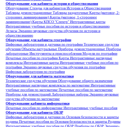
Оборудование для кабинета истории и обществознания
Оборудование
Стенды для кабинетов Истории и Обществознания
Таблицы демонстрационные
Таблицы раздаточные
Карты (матовое, 2-
стороннее ламинирование)
Карты (матовое, 1-стороннее
ламинирование)
Карты КПСО "Спектр"
Интерактивные карты
Интерактивные учебные пособия по истории и обществознанию
Атласы
Экранно-звуковые средства обучения по истории и
обществознанию
Оборудование для кабинета географии
Цифровые лаборатории и датчики по географии
Технические средства
обучения
Объекты натуральные
Приборы демонстрационные
Приборы
лабораторные
Инструменты и приспособления
Модели по географии
Печатные пособия по географии
Карты
Интерактивные наглядные
комплексы
Интерактивные карты
Интерактивные учебные пособия по
географии
Экранно-звуковые средства обучения по географии
Цифровая лаборатория по географии
Оборудование для кабинета математики
Технические средства обучения
Оборудование общего назначения
Интерактивные наглядные комплексы по математике
Интерактивные
учебные пособия по математике
Печатные пособия по математике
Приборы для демонстраций
Лабораторные наборы
Экранно-звуковые
средства обучения по математике
Оборудование кабинета информатики
Печатные пособия по информатике
Интерактивные учебные пособия
Оборудование для кабинета ОБЗР
Цифровые лаборатории и датчики по Основам безопасности и защиты
родины
Печатные пособия по Основам безопасности и защиты Родины
Интерактивные учебные пособия по ОБЗР
Приборы по ОБЗР
Экранно-