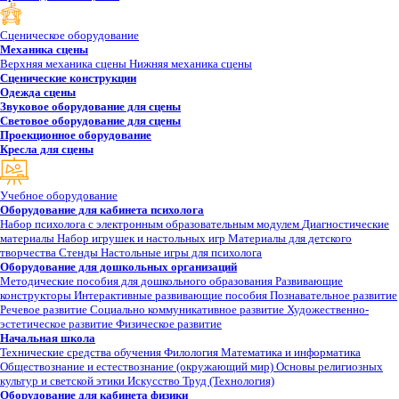
Сценическое оборудование
Механика сцены
Верхняя механика сцены
Нижняя механика сцены
Сценические конструкции
Одежда сцены
Звуковое оборудование для сцены
Световое оборудование для сцены
Проекционное оборудование
Кресла для сцены
Учебное оборудование
Оборудование для кабинета психолога
Набор психолога с электронным образовательным модулем
Диагностические
материалы
Набор игрушек и настольных игр
Материалы для детского
творчества
Стенды
Настольные игры для психолога
Оборудование для дошкольных организаций
Методические пособия для дошкольного образования
Развивающие
конструкторы
Интерактивные развивающие пособия
Познавательное развитие
Речевое развитие
Социально коммуникативное развитие
Художественно-
эстетическое развитие
Физическое развитие
Начальная школа
Технические средства обучения
Филология
Математика и информатика
Обществознание и естествознание (окружающий мир)
Основы религиозных
культур и светской этики
Искусство
Труд (Технология)
Оборудование для кабинета физики