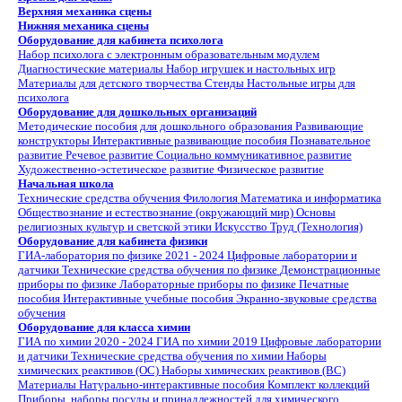
Верхняя механика сцены
Нижняя механика сцены
Оборудование для кабинета психолога
Набор психолога с электронным образовательным модулем
Диагностические материалы
Набор игрушек и настольных игр
Материалы для детского творчества
Стенды
Настольные игры для
психолога
Оборудование для дошкольных организаций
Методические пособия для дошкольного образования
Развивающие
конструкторы
Интерактивные развивающие пособия
Познавательное
развитие
Речевое развитие
Социально коммуникативное развитие
Художественно-эстетическое развитие
Физическое развитие
Начальная школа
Технические средства обучения
Филология
Математика и информатика
Обществознание и естествознание (окружающий мир)
Основы
религиозных культур и светской этики
Искусство
Труд (Технология)
Оборудование для кабинета физики
ГИА-лаборатория по физике 2021 - 2024
Цифровые лаборатории и
датчики
Технические средства обучения по физике
Демонстрационные
приборы по физике
Лабораторные приборы по физике
Печатные
пособия
Интерактивные учебные пособия
Экранно-звуковые средства
обучения
Оборудование для класса химии
ГИА по химии 2020 - 2024
ГИА по химии 2019
Цифровые лаборатории
и датчики
Технические средства обучения по химии
Наборы
химических реактивов (ОС)
Наборы химических реактивов (ВС)
Материалы
Натурально-интерактивные пособия
Комплект коллекций
Приборы, наборы посуды и принадлежностей для химического