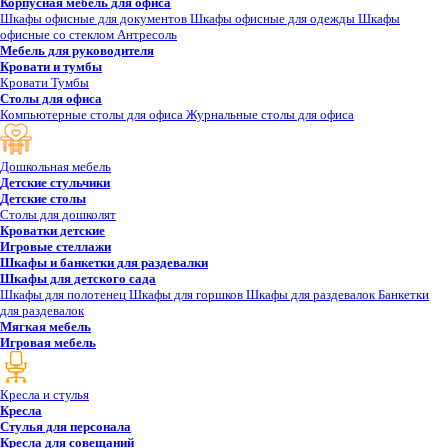
Корпусная мебель для офиса
Шкафы офисные для документов
Шкафы офисные для одежды
Шкафы
офисные со стеклом
Антресоль
Мебель для руководителя
Кровати и тумбы
Кровати
Тумбы
Столы для офиса
Компьютерные столы для офиса
Журнальные столы для офиса
Дошкольная мебель
Детские стульчики
Детские столы
Столы для дошколят
Кроватки детские
Игровые стеллажи
Шкафы и банкетки для раздевалки
Шкафы для детского сада
Шкафы для полотенец
Шкафы для горшков
Шкафы для раздевалок
Банкетки
для раздевалок
Мягкая мебель
Игровая мебель
Кресла и стулья
Кресла
Стулья для персонала
Кресла для совещаний