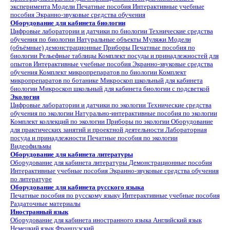
эксперимента
Модели
Печатные пособия
Интерактивные учебные
пособия
Экранно-звуковые средства обучения
Оборудование для кабинета биологии
Цифровые лаборатории и датчики по биологии
Технические средства
обучения по биологии
Натуральные объекты
Муляжи
Модели
(объёмные) демонстрационные
Приборы
Печатные пособия по
биологии
Рельефные таблицы
Комплект посуды и принадлежностей для
опытов
Интерактивные учебные пособия
Экранно-звуковые средства
обучения
Комплект микропрепаратов по биологии
Комплект
микропрепаратов по ботанике
Микроскоп школьный для кабинета
биологии
Микроскоп школьный для кабинета биологии с подсветкой
Экология
Цифровые лаборатории и датчики по экологии
Технические средства
обучения по экологии
Натурально-интерактивные пособия по экологии
Комплект коллекций по экологии
Приборы по экологии
Оборудование
для практических занятий и проектной деятельности
Лабораторная
посуда и принадлежности
Печатные пособия по экологии
Видеофильмы
Оборудование для кабинета литературы
Оборудование для кабинета литературы
Демонстрационные пособия
Интерактивные учебные пособия
Экранно-звуковые средства обучения
по литературе
Оборудование для кабинета русского языка
Печатные пособия по русскому языку
Интерактивные учебные пособия
Раздаточные материалы
Иностранный язык
Оборудование для кабинета иностранного языка
Английский язык
Немецкий язык
Французский