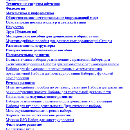
Технические средства обучения
Филология
Математика и информатика
Обществознание и естествознание (окружающий мир)
Основы религиозных культур и светской этики
Искусство
Труд (Технология)
Методические пособия для дошкольного образования
Мультимедийные пособия для дошкольных организаций
Стенды
Развивающие конструкторы
Интерактивные развивающие пособия
Познавательное развитие
Познавательные наборы развивающие с правилами
Наборы для
экспериментирования
Наборы для знакомства с окружающим миром
Наборы для формирования элементарных математических
представлений
Наборы для конструирования
Наборы с функцией
самопроверки
Речевое развитие
Мультимедийные пособия по речевому развитию
Наборы для развития
речи и обучения грамоте
Наборы для театральной деятельности
Социально коммуникативное развитие
Наборы развивающие с правилами для дошкольных организаций
Наборы для игровой деятельности
Дидактические наборы
Многофункциональные игровые наборы
Художественно-эстетическое развитие
Музыка
ИЗО
Набор для конструирования
Физическое развитие
Подвижные игры