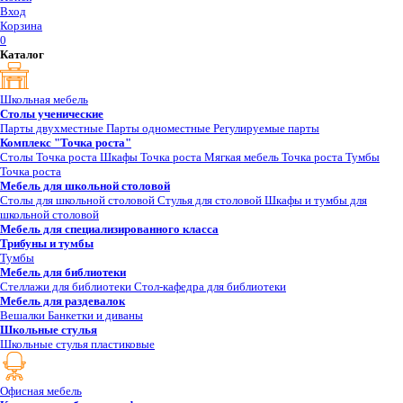
Вход
Корзина
0
Каталог
Школьная мебель
Столы ученические
Парты двухместные
Парты одноместные
Регулируемые парты
Комплекс "Точка роста"
Столы Точка роста
Шкафы Точка роста
Мягкая мебель Точка роста
Тумбы
Точка роста
Мебель для школьной столовой
Столы для школьной столовой
Стулья для столовой
Шкафы и тумбы для
школьной столовой
Мебель для специализированного класса
Трибуны и тумбы
Тумбы
Мебель для библиотеки
Стеллажи для библиотеки
Стол-кафедра для библиотеки
Мебель для раздевалок
Вешалки
Банкетки и диваны
Школьные стулья
Школьные стулья пластиковые
Офисная мебель