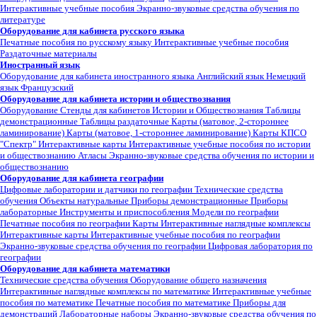
Интерактивные учебные пособия
Экранно-звуковые средства обучения по
литературе
Оборудование для кабинета русского языка
Печатные пособия по русскому языку
Интерактивные учебные пособия
Раздаточные материалы
Иностранный язык
Оборудование для кабинета иностранного языка
Английский язык
Немецкий
язык
Французский
Оборудование для кабинета истории и обществознания
Оборудование
Стенды для кабинетов Истории и Обществознания
Таблицы
демонстрационные
Таблицы раздаточные
Карты (матовое, 2-стороннее
ламинирование)
Карты (матовое, 1-стороннее ламинирование)
Карты КПСО
"Спектр"
Интерактивные карты
Интерактивные учебные пособия по истории
и обществознанию
Атласы
Экранно-звуковые средства обучения по истории и
обществознанию
Оборудование для кабинета географии
Цифровые лаборатории и датчики по географии
Технические средства
обучения
Объекты натуральные
Приборы демонстрационные
Приборы
лабораторные
Инструменты и приспособления
Модели по географии
Печатные пособия по географии
Карты
Интерактивные наглядные комплексы
Интерактивные карты
Интерактивные учебные пособия по географии
Экранно-звуковые средства обучения по географии
Цифровая лаборатория по
географии
Оборудование для кабинета математики
Технические средства обучения
Оборудование общего назначения
Интерактивные наглядные комплексы по математике
Интерактивные учебные
пособия по математике
Печатные пособия по математике
Приборы для
демонстраций
Лабораторные наборы
Экранно-звуковые средства обучения по