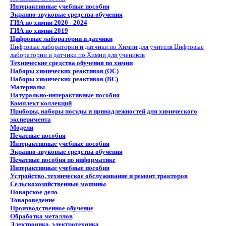
Интерактивные учебные пособия
Экранно-звуковые средства обучения
ГИА по химии 2020 - 2024
ГИА по химии 2019
Цифровые лаборатории и датчики
Цифровые лаборатории и датчики по Химии для учителя
Цифровые
лаборатории и датчики по Химии для учеников
Технические средства обучения по химии
Наборы химических реактивов (ОС)
Наборы химических реактивов (ВС)
Материалы
Натурально-интерактивные пособия
Комплект коллекций
Приборы, наборы посуды и принадлежностей для химического
эксперимента
Модели
Печатные пособия
Интерактивные учебные пособия
Экранно-звуковые средства обучения
Печатные пособия по информатике
Интерактивные учебные пособия
Устройство, техническое обслуживание и ремонт тракторов
Сельскохозяйственные машины
Поварское дело
Товароведение
Производственное обучение
Обработка металлов
Электроника, электротехника