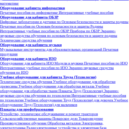
математике
Оборудование кабинета информатики
Печатные пособия по информатике
Интерактивные учебные пособия
Оборудование для кабинета ОБЗР
Цифровые лаборатории и датчики по Основам безопасности и защиты родины
Печатные пособия по Основам безопасности и защиты Родины
Интерактивные учебные пособия по ОБЗР
Приборы по ОБЗР
Экранно-
звуковые средства обучения по основам безопасности и защите родины
Технические средства обучения
Оборудование для кабинета музыки
Музыкальные инструменты для образовательных организаций
Печатная
продукция
Оборудование для кабинета ИЗО
Оборудование для кабинета ИЗО
Модели и муляжи
Печатные пособия по ИЗО
Интерактивные учебные пособия по ИЗО
Экранно-звуковые средства
обучения по ИЗО
Учебное оборудование для кабинета Труда (Технология)
Технические средства обучения
Учебное оборудование для обработки
древесины
Учебное оборудование для обработки металла
Учебное
оборудование для обработки ткани
Плакаты Труд (Технология)
Экранно-
звуковые средства обучения по технологии
Интерактивные учебные пособия
по технологии
Учебное оборудование Труд (Технология) для девочек
Учебное
оборудование Труд (Технология) для мальчиков
Плакаты для профобразования
Устройство, техническое обслуживание и ремонт тракторов
Сельскохозяйственные машины
Поварское дело
Товароведение
Производственное обучение
Обработка металлов
Электроника,
электротехника
Радиоэлектронные устройства и элементная база