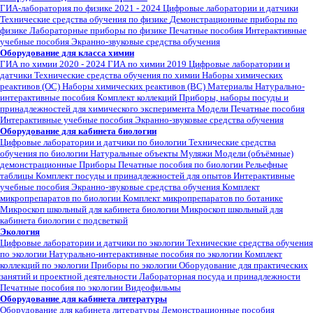
ГИА-лаборатория по физике 2021 - 2024
Цифровые лаборатории и датчики
Технические средства обучения по физике
Демонстрационные приборы по
физике
Лабораторные приборы по физике
Печатные пособия
Интерактивные
учебные пособия
Экранно-звуковые средства обучения
Оборудование для класса химии
ГИА по химии 2020 - 2024
ГИА по химии 2019
Цифровые лаборатории и
датчики
Технические средства обучения по химии
Наборы химических
реактивов (ОС)
Наборы химических реактивов (ВС)
Материалы
Натурально-
интерактивные пособия
Комплект коллекций
Приборы, наборы посуды и
принадлежностей для химического эксперимента
Модели
Печатные пособия
Интерактивные учебные пособия
Экранно-звуковые средства обучения
Оборудование для кабинета биологии
Цифровые лаборатории и датчики по биологии
Технические средства
обучения по биологии
Натуральные объекты
Муляжи
Модели (объёмные)
демонстрационные
Приборы
Печатные пособия по биологии
Рельефные
таблицы
Комплект посуды и принадлежностей для опытов
Интерактивные
учебные пособия
Экранно-звуковые средства обучения
Комплект
микропрепаратов по биологии
Комплект микропрепаратов по ботанике
Микроскоп школьный для кабинета биологии
Микроскоп школьный для
кабинета биологии с подсветкой
Экология
Цифровые лаборатории и датчики по экологии
Технические средства обучения
по экологии
Натурально-интерактивные пособия по экологии
Комплект
коллекций по экологии
Приборы по экологии
Оборудование для практических
занятий и проектной деятельности
Лабораторная посуда и принадлежности
Печатные пособия по экологии
Видеофильмы
Оборудование для кабинета литературы
Оборудование для кабинета литературы
Демонстрационные пособия