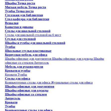
Шкафы Точка роста
Мягкая мебель Точка роста
Тумбы Точка роста
Стеллажи для библиотеки
Стол-кафедра для библиотеки
Вешалки
Банкетки и диваны
Столы для школьной столовой
Столы для школьной столовой на 6 мест
Стулья для столовой
Шкафы и тумбы для школьной столовой
Тумбы
Школьные стулья пластиковые
Корпусная мебель для офиса
Шкафы офисные для документов
Шкафы офисные для одежды
Шкафы
офисные со стеклом
Антресоль
Мебель для руководителя
Кровати и тумбы
Кровати
Тумбы
Столы для офиса
Компьютерные столы для офиса
Журнальные столы для офиса
Шкафы офисные для документов
Шкафы офисные для одежды
Шкафы офисные со стеклом
Антресоль
Кровати
Тумбы
Компьютерные столы для офиса