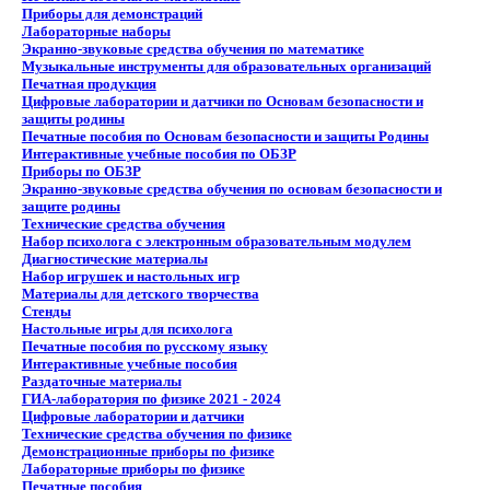
Приборы для демонстраций
Лабораторные наборы
Экранно-звуковые средства обучения по математике
Музыкальные инструменты для образовательных организаций
Печатная продукция
Цифровые лаборатории и датчики по Основам безопасности и
защиты родины
Печатные пособия по Основам безопасности и защиты Родины
Интерактивные учебные пособия по ОБЗР
Приборы по ОБЗР
Экранно-звуковые средства обучения по основам безопасности и
защите родины
Технические средства обучения
Набор психолога с электронным образовательным модулем
Диагностические материалы
Набор игрушек и настольных игр
Материалы для детского творчества
Стенды
Настольные игры для психолога
Печатные пособия по русскому языку
Интерактивные учебные пособия
Раздаточные материалы
ГИА-лаборатория по физике 2021 - 2024
Цифровые лаборатории и датчики
Технические средства обучения по физике
Демонстрационные приборы по физике
Лабораторные приборы по физике
Печатные пособия