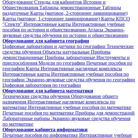
Оборудование
Стенды для кабинетов Истории и
Обществознания
Таблицы демонстрационные
Таблицы
раздаточные
Карты (матовое, 2-стороннее ламинирование)
Карты (матовое, 1-стороннее ламинирование)
Карты КПСО
"Спектр"
Интерактивные карты
Интерактивные учебные
пособия по истории и обществознанию
Атласы
Экранно-
звуковые средства обучения по истории и обществознанию
Оборудование для кабинета географии
Цифровые лаборатории и датчики по географии
Технические
средства обучения
Объекты натуральные
Приборы
демонстрационные
Приборы лабораторные
Инструменты и
приспособления
Модели по географии
Печатные пособия по
географии
Карты
Интерактивные наглядные комплексы
Интерактивные карты
Интерактивные учебные пособия по
географии
Экранно-звуковые средства обучения по географии
Цифровая лаборатория по географии
Оборудование для кабинета математики
Технические средства обучения
Оборудование общего
назначения
Интерактивные наглядные комплексы по
математике
Интерактивные учебные пособия по математике
Печатные пособия по математике
Приборы для демонстраций
Лабораторные наборы
Экранно-звуковые средства обучения
по математике
Оборудование кабинета информатики
Печатные пособия по информатике
Интерактивные учебные