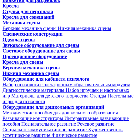
Банкетки для раздевалок
Кресла
Стулья для персонала
Кресла для совещаний
Механика сцены
Верхняя механика сцены
Нижняя механика сцены
Сценические конструкции
Одежда сцены
Звуковое оборудование для сцены
Световое оборудование для сцены
Проекционное оборудование
Кресла для сцены
Верхняя механика сцены
Нижняя механика сцены
Оборудование для кабинета психолога
Набор психолога с электронным образовательным модулем
Диагностические материалы
Набор игрушек и настольных
игр
Материалы для детского творчества
Стенды
Настольные
игры для психолога
Оборудование для дошкольных организаций
Методические пособия для дошкольного образования
Развивающие конструкторы
Интерактивные развивающие
пособия
Познавательное развитие
Речевое развитие
Социально коммуникативное развитие
Художественно-
эстетическое развитие
Физическое развитие