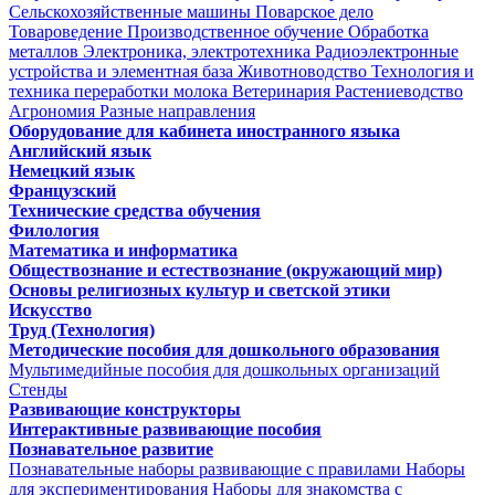
Сельскохозяйственные машины
Поварское дело
Товароведение
Производственное обучение
Обработка
металлов
Электроника, электротехника
Радиоэлектронные
устройства и элементная база
Животноводство
Технология и
техника переработки молока
Ветеринария
Растениеводство
Агрономия
Разные направления
Оборудование для кабинета иностранного языка
Английский язык
Немецкий язык
Французский
Технические средства обучения
Филология
Математика и информатика
Обществознание и естествознание (окружающий мир)
Основы религиозных культур и светской этики
Искусство
Труд (Технология)
Методические пособия для дошкольного образования
Мультимедийные пособия для дошкольных организаций
Стенды
Развивающие конструкторы
Интерактивные развивающие пособия
Познавательное развитие
Познавательные наборы развивающие с правилами
Наборы
для экспериментирования
Наборы для знакомства с