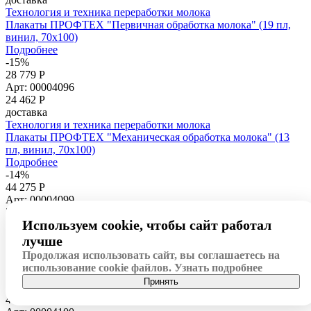
Технология и техника переработки молока
Плакаты ПРОФТЕХ "Первичная обработка молока" (19 пл,
винил, 70х100)
Подробнее
-15%
28 779 Р
Арт: 00004096
24 462
Р
доставка
Технология и техника переработки молока
Плакаты ПРОФТЕХ "Механическая обработка молока" (13
пл, винил, 70х100)
Подробнее
-14%
44 275 Р
Арт: 00004099
37 634
Р
Используем cookie, чтобы сайт работал
доставка
Технология и техника переработки молока
лучше
Плакаты ПРОФТЕХ "Производство сливочного масла" (20
Продолжая использовать сайт, вы соглашаетесь на
пл, винил, 70х100)
использование cookie файлов.
Узнать подробнее
Подробнее
Принять
-14%
46 489 Р