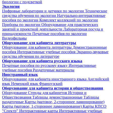
биологии с подсветкой
Экология
Цифровые лаборатории и датчики по экологии
Технические
средства обучения по экологии
Натурально-интерактивные
пособия по экологии
Комплект коллекций по экологии
Приборы по экологии
Оборудование для практических
занятий и проектной деятельности
Лабораторная посуда и
принадлежности
Печатные пособия по экологии
Видеофильмы
Оборудование для кабинета литературы
Оборудование для кабинета литературы
Демонстрационные
пособия
Интерактивные учебные пособия
Экранно-звуковые
средства обучения по литературе
Оборудование для кабинета русского языка
Печатные пособия по русскому языку
Интерактивные
учебные пособия
Раздаточные материалы
Иностранный язык
Оборудование для кабинета иностранного языка
Английский
язык
Немецкий язык
Французский
Оборудование для кабинета истории и обществознания
Оборудование
Стенды для кабинетов Истории и
Обществознания
Таблицы демонстрационные
Таблицы
раздаточные
Карты (матовое, 2-стороннее ламинирование)
Карты (матовое, 1-стороннее ламинирование)
Карты КПСО
"Спектр"
Интерактивные карты
Интерактивные учебные