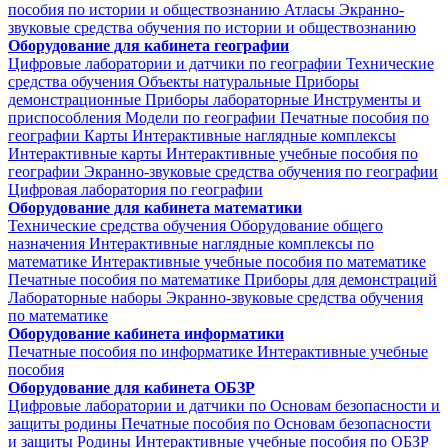
пособия по истории и обществознанию
Атласы
Экранно-
звуковые средства обучения по истории и обществознанию
Оборудование для кабинета географии
Цифровые лаборатории и датчики по географии
Технические
средства обучения
Объекты натуральные
Приборы
демонстрационные
Приборы лабораторные
Инструменты и
приспособления
Модели по географии
Печатные пособия по
географии
Карты
Интерактивные наглядные комплексы
Интерактивные карты
Интерактивные учебные пособия по
географии
Экранно-звуковые средства обучения по географии
Цифровая лаборатория по географии
Оборудование для кабинета математики
Технические средства обучения
Оборудование общего
назначения
Интерактивные наглядные комплексы по
математике
Интерактивные учебные пособия по математике
Печатные пособия по математике
Приборы для демонстраций
Лабораторные наборы
Экранно-звуковые средства обучения
по математике
Оборудование кабинета информатики
Печатные пособия по информатике
Интерактивные учебные
пособия
Оборудование для кабинета ОБЗР
Цифровые лаборатории и датчики по Основам безопасности и
защиты родины
Печатные пособия по Основам безопасности
и защиты Родины
Интерактивные учебные пособия по ОБЗР