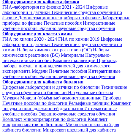
Оборудование для кабинета физики
ГИА-лаборатория по физике 2021 - 2024
Цифровые
лаборатории и датчики
Технические средства обучения по
физике
Демонстрационные приборы по физике
Лабораторные
приборы по физике
Печатные пособия
Интерактивные
учебные пособия
Экранно-звуковые средства обучения
Оборудование для класса химии
ГИА по химии 2020 - 2024
ГИА по химии 2019
Цифровые
лаборатории и датчики
Технические средства обучения по
химии
Наборы химических реактивов (ОС)
Наборы
химических реактивов (ВС)
Материалы
Натурально-
интерактивные пособия
Комплект коллекций
Приборы,
наборы посуды и принадлежностей для химического
эксперимента
Модели
Печатные пособия
Интерактивные
учебные пособия
Экранно-звуковые средства обучения
Оборудование для кабинета биологии
Цифровые лаборатории и датчики по биологии
Технические
средства обучения по биологии
Натуральные объекты
Муляжи
Модели (объёмные) демонстрационные
Приборы
Печатные пособия по биологии
Рельефные таблицы
Комплект
посуды и принадлежностей для опытов
Интерактивные
учебные пособия
Экранно-звуковые средства обучения
Комплект микропрепаратов по биологии
Комплект
микропрепаратов по ботанике
Микроскоп школьный для
кабинета биологии
Микроскоп школьный для кабинета