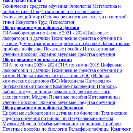
Начальная школа
Технические средства обучения
Филология
Математика и
информатика
Обществознание и естествознание
(окружающий мир)
Основы религиозных культур и светской
этики
Искусство
Труд (Технология)
Оборудование для кабинета физики
ГИА-лаборатория по физике 2021 - 2024
Цифровые
лаборатории и датчики
Технические средства обучения по
физике
Демонстрационные приборы по физике
Лабораторные
приборы по физике
Печатные пособия
Интерактивные
учебные пособия
Экранно-звуковые средства обучения
Оборудование для класса химии
ГИА по химии 2020 - 2024
ГИА по химии 2019
Цифровые
лаборатории и датчики
Технические средства обучения по
химии
Наборы химических реактивов (ОС)
Наборы
химических реактивов (ВС)
Материалы
Натурально-
интерактивные пособия
Комплект коллекций
Приборы,
наборы посуды и принадлежностей для химического
эксперимента
Модели
Печатные пособия
Интерактивные
учебные пособия
Экранно-звуковые средства обучения
Оборудование для кабинета биологии
Цифровые лаборатории и датчики по биологии
Технические
средства обучения по биологии
Натуральные объекты
Муляжи
Модели (объёмные) демонстрационные
Приборы
Печатные пособия по биологии
Рельефные таблицы
Комплект