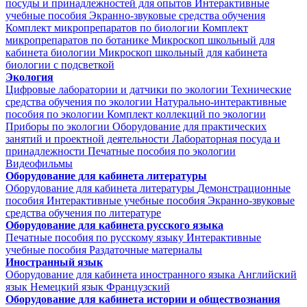
посуды и принадлежностей для опытов
Интерактивные
учебные пособия
Экранно-звуковые средства обучения
Комплект микропрепаратов по биологии
Комплект
микропрепаратов по ботанике
Микроскоп школьный для
кабинета биологии
Микроскоп школьный для кабинета
биологии с подсветкой
Экология
Цифровые лаборатории и датчики по экологии
Технические
средства обучения по экологии
Натурально-интерактивные
пособия по экологии
Комплект коллекций по экологии
Приборы по экологии
Оборудование для практических
занятий и проектной деятельности
Лабораторная посуда и
принадлежности
Печатные пособия по экологии
Видеофильмы
Оборудование для кабинета литературы
Оборудование для кабинета литературы
Демонстрационные
пособия
Интерактивные учебные пособия
Экранно-звуковые
средства обучения по литературе
Оборудование для кабинета русского языка
Печатные пособия по русскому языку
Интерактивные
учебные пособия
Раздаточные материалы
Иностранный язык
Оборудование для кабинета иностранного языка
Английский
язык
Немецкий язык
Французский
Оборудование для кабинета истории и обществознания