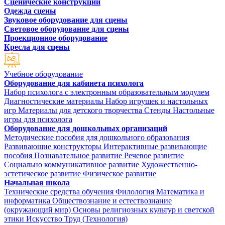
Сценические конструкции
Одежда сцены
Звуковое оборудование для сцены
Световое оборудование для сцены
Проекционное оборудование
Кресла для сцены
Учебное оборудование
Оборудование для кабинета психолога
Набор психолога с электронным образовательным модулем
Диагностические материалы
Набор игрушек и настольных
игр
Материалы для детского творчества
Стенды
Настольные
игры для психолога
Оборудование для дошкольных организаций
Методические пособия для дошкольного образования
Развивающие конструкторы
Интерактивные развивающие
пособия
Познавательное развитие
Речевое развитие
Социально коммуникативное развитие
Художественно-
эстетическое развитие
Физическое развитие
Начальная школа
Технические средства обучения
Филология
Математика и
информатика
Обществознание и естествознание
(окружающий мир)
Основы религиозных культур и светской
этики
Искусство
Труд (Технология)