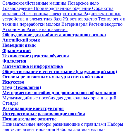
Сельскохозяйственные машины
Поварское дело
Товароведение
Производственное обучение
Обработка
металлов
Электроника, электротехника
Радиоэлектронные
устройства и элементная база
Животноводство
Технология и
техника переработки молока
Ветеринария
Растениеводство
Агрономия
Разные направления
Оборудование для кабинета иностранного языка
Английский язык
Немецкий язык
Французский
Технические средства обучения
Филология
Математика и информатика
Обществознание и естествознание (окружающий мир)
Основы религиозных культур и светской этики
Искусство
Труд (Технология)
Методические пособия для дошкольного образования
Мультимедийные пособия для дошкольных организаций
Стенды
Развивающие конструкторы
Интерактивные развивающие пособия
Познавательное развитие
Познавательные наборы развивающие с правилами
Наборы
для экспериментирования
Наборы для знакомства с