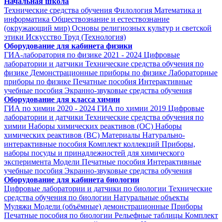
Начальная школа
Технические средства обучения
Филология
Математика и
информатика
Обществознание и естествознание
(окружающий мир)
Основы религиозных культур и светской
этики
Искусство
Труд (Технология)
Оборудование для кабинета физики
ГИА-лаборатория по физике 2021 - 2024
Цифровые
лаборатории и датчики
Технические средства обучения по
физике
Демонстрационные приборы по физике
Лабораторные
приборы по физике
Печатные пособия
Интерактивные
учебные пособия
Экранно-звуковые средства обучения
Оборудование для класса химии
ГИА по химии 2020 - 2024
ГИА по химии 2019
Цифровые
лаборатории и датчики
Технические средства обучения по
химии
Наборы химических реактивов (ОС)
Наборы
химических реактивов (ВС)
Материалы
Натурально-
интерактивные пособия
Комплект коллекций
Приборы,
наборы посуды и принадлежностей для химического
эксперимента
Модели
Печатные пособия
Интерактивные
учебные пособия
Экранно-звуковые средства обучения
Оборудование для кабинета биологии
Цифровые лаборатории и датчики по биологии
Технические
средства обучения по биологии
Натуральные объекты
Муляжи
Модели (объёмные) демонстрационные
Приборы
Печатные пособия по биологии
Рельефные таблицы
Комплект