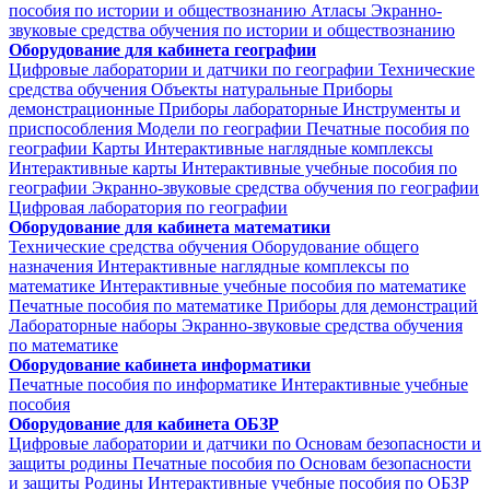
пособия по истории и обществознанию
Атласы
Экранно-
звуковые средства обучения по истории и обществознанию
Оборудование для кабинета географии
Цифровые лаборатории и датчики по географии
Технические
средства обучения
Объекты натуральные
Приборы
демонстрационные
Приборы лабораторные
Инструменты и
приспособления
Модели по географии
Печатные пособия по
географии
Карты
Интерактивные наглядные комплексы
Интерактивные карты
Интерактивные учебные пособия по
географии
Экранно-звуковые средства обучения по географии
Цифровая лаборатория по географии
Оборудование для кабинета математики
Технические средства обучения
Оборудование общего
назначения
Интерактивные наглядные комплексы по
математике
Интерактивные учебные пособия по математике
Печатные пособия по математике
Приборы для демонстраций
Лабораторные наборы
Экранно-звуковые средства обучения
по математике
Оборудование кабинета информатики
Печатные пособия по информатике
Интерактивные учебные
пособия
Оборудование для кабинета ОБЗР
Цифровые лаборатории и датчики по Основам безопасности и
защиты родины
Печатные пособия по Основам безопасности
и защиты Родины
Интерактивные учебные пособия по ОБЗР