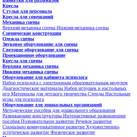
Банкетки для раздевалок
Кресла
Стулья для персонала
Кресла для совещаний
Механика сцены
Верхняя механика сцены
Нижняя механика сцены
Сценические конструкции
Одежда сцены
Звуковое оборудование для сцены
Световое оборудование для сцены
Проекционное оборудование
Кресла для сцены
Верхняя механика сцены
Нижняя механика сцены
Оборудование для кабинета психолога
Набор психолога с электронным образовательным модулем
Диагностические материалы
Набор игрушек и настольных
игр
Материалы для детского творчества
Стенды
Настольные
игры для психолога
Оборудование для дошкольных организаций
Методические пособия для дошкольного образования
Развивающие конструкторы
Интерактивные развивающие
пособия
Познавательное развитие
Речевое развитие
Социально коммуникативное развитие
Художественно-
эстетическое развитие
Физическое развитие