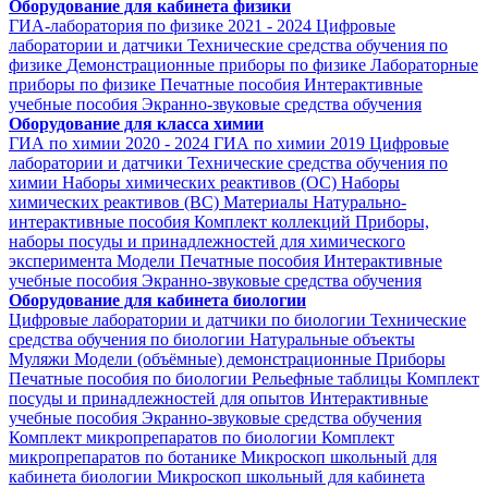
Оборудование для кабинета физики
ГИА-лаборатория по физике 2021 - 2024
Цифровые
лаборатории и датчики
Технические средства обучения по
физике
Демонстрационные приборы по физике
Лабораторные
приборы по физике
Печатные пособия
Интерактивные
учебные пособия
Экранно-звуковые средства обучения
Оборудование для класса химии
ГИА по химии 2020 - 2024
ГИА по химии 2019
Цифровые
лаборатории и датчики
Технические средства обучения по
химии
Наборы химических реактивов (ОС)
Наборы
химических реактивов (ВС)
Материалы
Натурально-
интерактивные пособия
Комплект коллекций
Приборы,
наборы посуды и принадлежностей для химического
эксперимента
Модели
Печатные пособия
Интерактивные
учебные пособия
Экранно-звуковые средства обучения
Оборудование для кабинета биологии
Цифровые лаборатории и датчики по биологии
Технические
средства обучения по биологии
Натуральные объекты
Муляжи
Модели (объёмные) демонстрационные
Приборы
Печатные пособия по биологии
Рельефные таблицы
Комплект
посуды и принадлежностей для опытов
Интерактивные
учебные пособия
Экранно-звуковые средства обучения
Комплект микропрепаратов по биологии
Комплект
микропрепаратов по ботанике
Микроскоп школьный для
кабинета биологии
Микроскоп школьный для кабинета