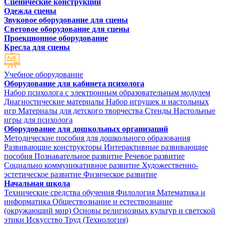
Сценические конструкции
Одежда сцены
Звуковое оборудование для сцены
Световое оборудование для сцены
Проекционное оборудование
Кресла для сцены
Учебное оборудование
Оборудование для кабинета психолога
Набор психолога с электронным образовательным модулем
Диагностические материалы
Набор игрушек и настольных
игр
Материалы для детского творчества
Стенды
Настольные
игры для психолога
Оборудование для дошкольных организаций
Методические пособия для дошкольного образования
Развивающие конструкторы
Интерактивные развивающие
пособия
Познавательное развитие
Речевое развитие
Социально коммуникативное развитие
Художественно-
эстетическое развитие
Физическое развитие
Начальная школа
Технические средства обучения
Филология
Математика и
информатика
Обществознание и естествознание
(окружающий мир)
Основы религиозных культур и светской
этики
Искусство
Труд (Технология)