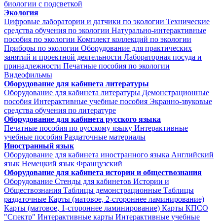
биологии с подсветкой
Экология
Цифровые лаборатории и датчики по экологии
Технические
средства обучения по экологии
Натурально-интерактивные
пособия по экологии
Комплект коллекций по экологии
Приборы по экологии
Оборудование для практических
занятий и проектной деятельности
Лабораторная посуда и
принадлежности
Печатные пособия по экологии
Видеофильмы
Оборудование для кабинета литературы
Оборудование для кабинета литературы
Демонстрационные
пособия
Интерактивные учебные пособия
Экранно-звуковые
средства обучения по литературе
Оборудование для кабинета русского языка
Печатные пособия по русскому языку
Интерактивные
учебные пособия
Раздаточные материалы
Иностранный язык
Оборудование для кабинета иностранного языка
Английский
язык
Немецкий язык
Французский
Оборудование для кабинета истории и обществознания
Оборудование
Стенды для кабинетов Истории и
Обществознания
Таблицы демонстрационные
Таблицы
раздаточные
Карты (матовое, 2-стороннее ламинирование)
Карты (матовое, 1-стороннее ламинирование)
Карты КПСО
"Спектр"
Интерактивные карты
Интерактивные учебные