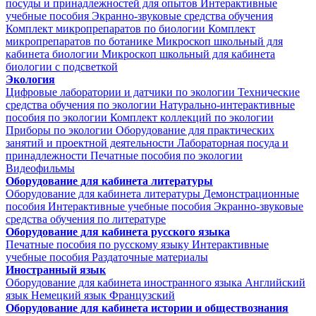
посуды и принадлежностей для опытов
Интерактивные
учебные пособия
Экранно-звуковые средства обучения
Комплект микропрепаратов по биологии
Комплект
микропрепаратов по ботанике
Микроскоп школьный для
кабинета биологии
Микроскоп школьный для кабинета
биологии с подсветкой
Экология
Цифровые лаборатории и датчики по экологии
Технические
средства обучения по экологии
Натурально-интерактивные
пособия по экологии
Комплект коллекций по экологии
Приборы по экологии
Оборудование для практических
занятий и проектной деятельности
Лабораторная посуда и
принадлежности
Печатные пособия по экологии
Видеофильмы
Оборудование для кабинета литературы
Оборудование для кабинета литературы
Демонстрационные
пособия
Интерактивные учебные пособия
Экранно-звуковые
средства обучения по литературе
Оборудование для кабинета русского языка
Печатные пособия по русскому языку
Интерактивные
учебные пособия
Раздаточные материалы
Иностранный язык
Оборудование для кабинета иностранного языка
Английский
язык
Немецкий язык
Французский
Оборудование для кабинета истории и обществознания