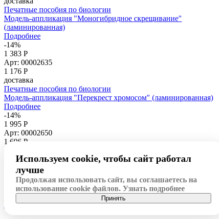
доставка
Печатные пособия по биологии
Модель-аппликация "Моногибридное скрещивание"
(ламинированная)
Подробнее
-14%
1 383 Р
Арт: 00002635
1 176
Р
доставка
Печатные пособия по биологии
Модель-аппликация "Перекрест хромосом" (ламинированная)
Подробнее
-14%
1 995 Р
Арт: 00002650
1 696
Р
доставка
Используем cookie, чтобы сайт работал
Печатные пособия по биологии
Модель-аппликация "Строение и разнообразие простейших"
лучше
(ламинированная)
Продолжая использовать сайт, вы соглашаетесь на
Подробнее
использование cookie файлов.
Узнать подробнее
-15%
Принять
2 153 Р
Главная
Арт: 00002607