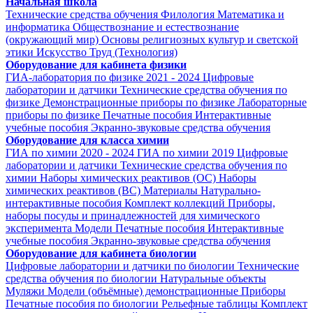
Начальная школа
Технические средства обучения
Филология
Математика и
информатика
Обществознание и естествознание
(окружающий мир)
Основы религиозных культур и светской
этики
Искусство
Труд (Технология)
Оборудование для кабинета физики
ГИА-лаборатория по физике 2021 - 2024
Цифровые
лаборатории и датчики
Технические средства обучения по
физике
Демонстрационные приборы по физике
Лабораторные
приборы по физике
Печатные пособия
Интерактивные
учебные пособия
Экранно-звуковые средства обучения
Оборудование для класса химии
ГИА по химии 2020 - 2024
ГИА по химии 2019
Цифровые
лаборатории и датчики
Технические средства обучения по
химии
Наборы химических реактивов (ОС)
Наборы
химических реактивов (ВС)
Материалы
Натурально-
интерактивные пособия
Комплект коллекций
Приборы,
наборы посуды и принадлежностей для химического
эксперимента
Модели
Печатные пособия
Интерактивные
учебные пособия
Экранно-звуковые средства обучения
Оборудование для кабинета биологии
Цифровые лаборатории и датчики по биологии
Технические
средства обучения по биологии
Натуральные объекты
Муляжи
Модели (объёмные) демонстрационные
Приборы
Печатные пособия по биологии
Рельефные таблицы
Комплект