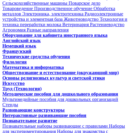
Сельскохозяйственные машины
Поварское дело
Товароведение
Производственное обучение
Обработка
металлов
Электроника, электротехника
Радиоэлектронные
устройства и элементная база
Животноводство
Технология и
техника переработки молока
Ветеринария
Растениеводство
Агрономия
Разные направления
Оборудование для кабинета иностранного языка
Английский язык
Немецкий язык
Французский
Технические средства обучения
Филология
Математика и информатика
Обществознание и естествознание (окружающий мир)
Основы религиозных культур и светской этики
Искусство
Труд (Технология)
Методические пособия для дошкольного образования
Мультимедийные пособия для дошкольных организаций
Стенды
Развивающие конструкторы
Интерактивные развивающие пособия
Познавательное развитие
Познавательные наборы развивающие с правилами
Наборы
для экспериментирования
Наборы для знакомства с