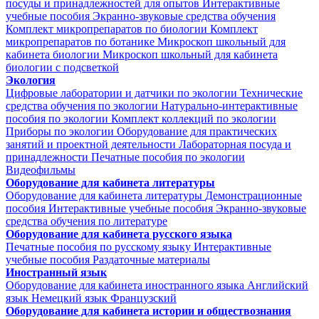
посуды и принадлежностей для опытов
Интерактивные
учебные пособия
Экранно-звуковые средства обучения
Комплект микропрепаратов по биологии
Комплект
микропрепаратов по ботанике
Микроскоп школьный для
кабинета биологии
Микроскоп школьный для кабинета
биологии с подсветкой
Экология
Цифровые лаборатории и датчики по экологии
Технические
средства обучения по экологии
Натурально-интерактивные
пособия по экологии
Комплект коллекций по экологии
Приборы по экологии
Оборудование для практических
занятий и проектной деятельности
Лабораторная посуда и
принадлежности
Печатные пособия по экологии
Видеофильмы
Оборудование для кабинета литературы
Оборудование для кабинета литературы
Демонстрационные
пособия
Интерактивные учебные пособия
Экранно-звуковые
средства обучения по литературе
Оборудование для кабинета русского языка
Печатные пособия по русскому языку
Интерактивные
учебные пособия
Раздаточные материалы
Иностранный язык
Оборудование для кабинета иностранного языка
Английский
язык
Немецкий язык
Французский
Оборудование для кабинета истории и обществознания