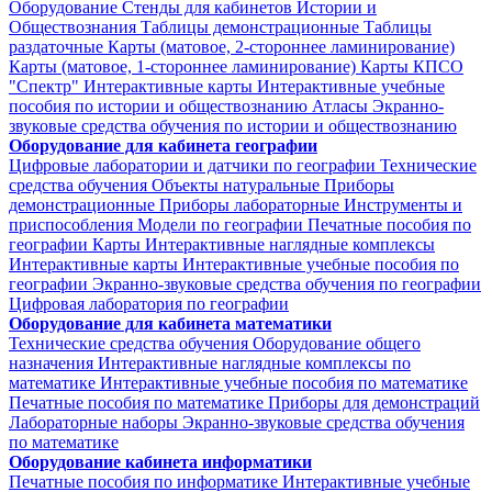
Оборудование
Стенды для кабинетов Истории и
Обществознания
Таблицы демонстрационные
Таблицы
раздаточные
Карты (матовое, 2-стороннее ламинирование)
Карты (матовое, 1-стороннее ламинирование)
Карты КПСО
"Спектр"
Интерактивные карты
Интерактивные учебные
пособия по истории и обществознанию
Атласы
Экранно-
звуковые средства обучения по истории и обществознанию
Оборудование для кабинета географии
Цифровые лаборатории и датчики по географии
Технические
средства обучения
Объекты натуральные
Приборы
демонстрационные
Приборы лабораторные
Инструменты и
приспособления
Модели по географии
Печатные пособия по
географии
Карты
Интерактивные наглядные комплексы
Интерактивные карты
Интерактивные учебные пособия по
географии
Экранно-звуковые средства обучения по географии
Цифровая лаборатория по географии
Оборудование для кабинета математики
Технические средства обучения
Оборудование общего
назначения
Интерактивные наглядные комплексы по
математике
Интерактивные учебные пособия по математике
Печатные пособия по математике
Приборы для демонстраций
Лабораторные наборы
Экранно-звуковые средства обучения
по математике
Оборудование кабинета информатики
Печатные пособия по информатике
Интерактивные учебные