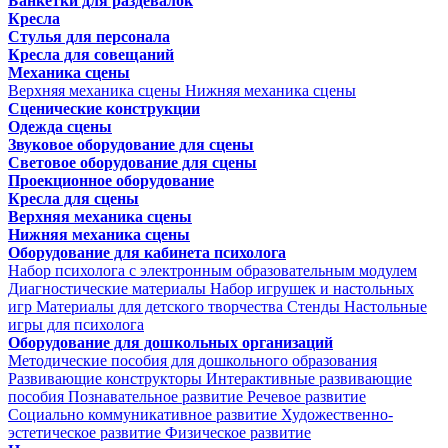
Банкетки для раздевалок
Кресла
Стулья для персонала
Кресла для совещаний
Механика сцены
Верхняя механика сцены
Нижняя механика сцены
Сценические конструкции
Одежда сцены
Звуковое оборудование для сцены
Световое оборудование для сцены
Проекционное оборудование
Кресла для сцены
Верхняя механика сцены
Нижняя механика сцены
Оборудование для кабинета психолога
Набор психолога с электронным образовательным модулем
Диагностические материалы
Набор игрушек и настольных
игр
Материалы для детского творчества
Стенды
Настольные
игры для психолога
Оборудование для дошкольных организаций
Методические пособия для дошкольного образования
Развивающие конструкторы
Интерактивные развивающие
пособия
Познавательное развитие
Речевое развитие
Социально коммуникативное развитие
Художественно-
эстетическое развитие
Физическое развитие