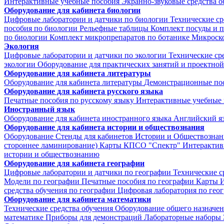
Интерактивные учебные пособия
Экранно-звуковые средства о
Оборудование для кабинета биологии
Цифровые лаборатории и датчики по биологии
Технические ср
пособия по биологии
Рельефные таблицы
Комплект посуды и 
по биологии
Комплект микропрепаратов по ботанике
Микроско
Экология
Цифровые лаборатории и датчики по экологии
Технические ср
экологии
Оборудование для практических занятий и проектной
Оборудование для кабинета литературы
Оборудование для кабинета литературы
Демонстрационные по
Оборудование для кабинета русского языка
Печатные пособия по русскому языку
Интерактивные учебные 
Иностранный язык
Оборудование для кабинета иностранного языка
Английский я
Оборудование для кабинета истории и обществознания
Оборудование
Стенды для кабинетов Истории и Обществознан
стороннее ламинирование)
Карты КПСО "Спектр"
Интерактив
истории и обществознанию
Оборудование для кабинета географии
Цифровые лаборатории и датчики по географии
Технические с
Модели по географии
Печатные пособия по географии
Карты
И
средства обучения по географии
Цифровая лаборатория по гео
Оборудование для кабинета математики
Технические средства обучения
Оборудование общего назначе
математике
Приборы для демонстраций
Лабораторные наборы