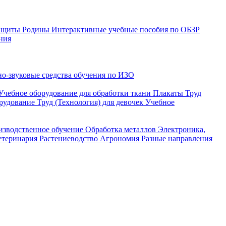
защиты Родины
Интерактивные учебные пособия по ОБЗР
ния
о-звуковые средства обучения по ИЗО
Учебное оборудование для обработки ткани
Плакаты Труд
рудование Труд (Технология) для девочек
Учебное
изводственное обучение
Обработка металлов
Электроника,
етеринария
Растениеводство
Агрономия
Разные направления