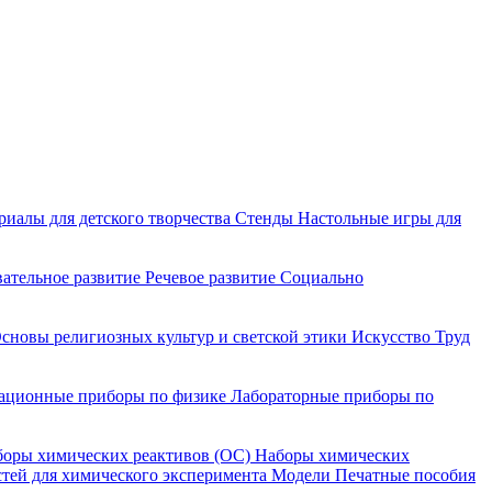
риалы для детского творчества
Стенды
Настольные игры для
ательное развитие
Речевое развитие
Социально
сновы религиозных культур и светской этики
Искусство
Труд
ационные приборы по физике
Лабораторные приборы по
оры химических реактивов (ОС)
Наборы химических
тей для химического эксперимента
Модели
Печатные пособия