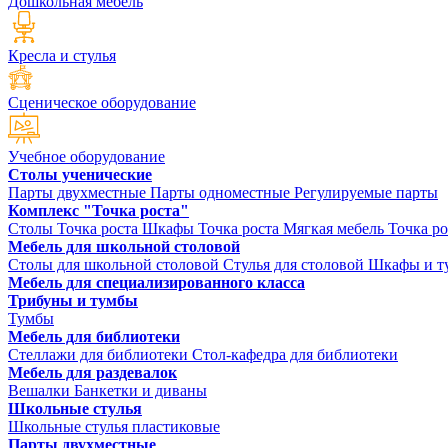
Дошкольная мебель
Кресла и стулья
Сценическое оборудование
Учебное оборудование
Столы ученические
Парты двухместные
Парты одноместные
Регулируемые парты
Комплекс "Точка роста"
Столы Точка роста
Шкафы Точка роста
Мягкая мебель Точка ро
Мебель для школьной столовой
Столы для школьной столовой
Стулья для столовой
Шкафы и ту
Мебель для специализированного класса
Трибуны и тумбы
Тумбы
Мебель для библиотеки
Стеллажи для библиотеки
Стол-кафедра для библиотеки
Мебель для раздевалок
Вешалки
Банкетки и диваны
Школьные стулья
Школьные стулья пластиковые
Парты двухместные