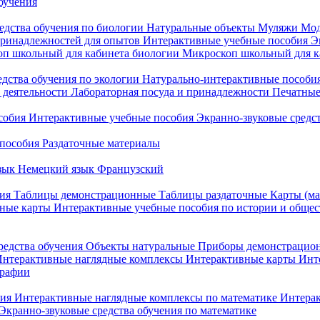
бучения
едства обучения по биологии
Натуральные объекты
Муляжи
Мод
принадлежностей для опытов
Интерактивные учебные пособия
Э
п школьный для кабинета биологии
Микроскоп школьный для ка
едства обучения по экологии
Натурально-интерактивные пособия
 деятельности
Лабораторная посуда и принадлежности
Печатные
собия
Интерактивные учебные пособия
Экранно-звуковые средст
пособия
Раздаточные материалы
зык
Немецкий язык
Французский
ия
Таблицы демонстрационные
Таблицы раздаточные
Карты (ма
ные карты
Интерактивные учебные пособия по истории и обще
редства обучения
Объекты натуральные
Приборы демонстрацио
нтерактивные наглядные комплексы
Интерактивные карты
Инт
графии
ния
Интерактивные наглядные комплексы по математике
Интерак
Экранно-звуковые средства обучения по математике