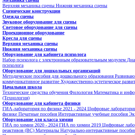
Механика сцены
Верхняя механика сцены
Нижняя механика сцены
Сценические конструкции
Одежда сцены
Звуковое оборудование для сцены
Световое оборудование для сцены
Проекционное оборудование
Кресла для сцены
Верхняя механика сцены
Нижняя механика сцены
Оборудование для кабинета психолога
Набор психолога с электронным образовательным модулем
Диа
психолога
Оборудование для дошкольных организаций
Методические пособия для дошкольного образования
Развиваю
коммуникативное развитие
Художественно-эстетическое разви
Начальная школа
Технические средства обучения
Филология
Математика и инфо
(Технология)
Оборудование для кабинета физики
ГИА-лаборатория по физике 2021 - 2024
Цифровые лаборатории
физике
Печатные пособия
Интерактивные учебные пособия
Эк
Оборудование для класса химии
ГИА по химии 2020 - 2024
ГИА по химии 2019
Цифровые лабо
реактивов (ВС)
Материалы
Натурально-интерактивные пособи