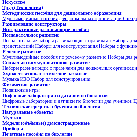
Искусство
Труд (Технология)
Методические пособия для дошкольного образования
Мультимедийные пособия для дошкольных организаций
Стенд
Развивающие конструкторы
Интерактивные развивающие пособия
Познавательное развитие
Познавательные наборы развивающие с правилами
Наборы для
представлений
Наборы для конструирования
Наборы с функци
Речевое развитие
Мультимедийные пособия по речевому развитию
Наборы для р
Социально коммуникативное развитие
Наборы развивающие с правилами для дошкольных организац
Художественно-эстетическое развитие
Музыка
ИЗО
Набор для конструирования
Физическое развитие
Подвижные игры
Цифровые лаборатории и датчики по биологии
Цифровые лаборатории и датчики по Биологии для учеников
Ц
Технические средства обучения по биологии
Натуральные объекты
Муляжи
Модели (объёмные) демонстрационные
Приборы
Печатные пособия по биологии