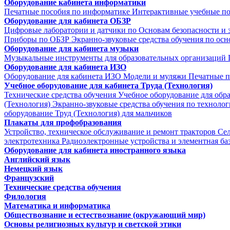
Оборудование кабинета информатики
Печатные пособия по информатике
Интерактивные учебные п
Оборудование для кабинета ОБЗР
Цифровые лаборатории и датчики по Основам безопасности и
Приборы по ОБЗР
Экранно-звуковые средства обучения по осн
Оборудование для кабинета музыки
Музыкальные инструменты для образовательных организаций
Оборудование для кабинета ИЗО
Оборудование для кабинета ИЗО
Модели и муляжи
Печатные п
Учебное оборудование для кабинета Труда (Технология)
Технические средства обучения
Учебное оборудование для обр
(Технология)
Экранно-звуковые средства обучения по техноло
оборудование Труд (Технология) для мальчиков
Плакаты для профобразования
Устройство, техническое обслуживание и ремонт тракторов
Се
электротехника
Радиоэлектронные устройства и элементная ба
Оборудование для кабинета иностранного языка
Английский язык
Немецкий язык
Французский
Технические средства обучения
Филология
Математика и информатика
Обществознание и естествознание (окружающий мир)
Основы религиозных культур и светской этики