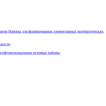
иром
Наборы для формирования элементарных математических
ьности
гофункциональные игровые наборы