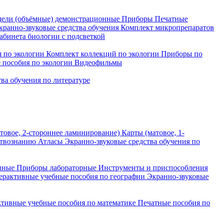
ели (объёмные) демонстрационные
Приборы
Печатные
кранно-звуковые средства обучения
Комплект микропрепаратов
бинета биологии с подсветкой
 по экологии
Комплект коллекций по экологии
Приборы по
 пособия по экологии
Видеофильмы
ва обучения по литературе
товое, 2-стороннее ламинирование)
Карты (матовое, 1-
ствознанию
Атласы
Экранно-звуковые средства обучения по
нные
Приборы лабораторные
Инструменты и приспособления
ерактивные учебные пособия по географии
Экранно-звуковые
тивные учебные пособия по математике
Печатные пособия по