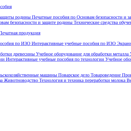
особия
 защиты родины
Печатные пособия по Основам безопасности и 
овам безопасности и защите родины
Технические средства обуче
Печатная продукция
особия по ИЗО
Интерактивные учебные пособия по ИЗО
Экранн
аботки древесины
Учебное оборудование для обработки металла
гии
Интерактивные учебные пособия по технологии
Учебное обо
льскохозяйственные машины
Поварское дело
Товароведение
Про
за
Животноводство
Технология и техника переработки молока
В