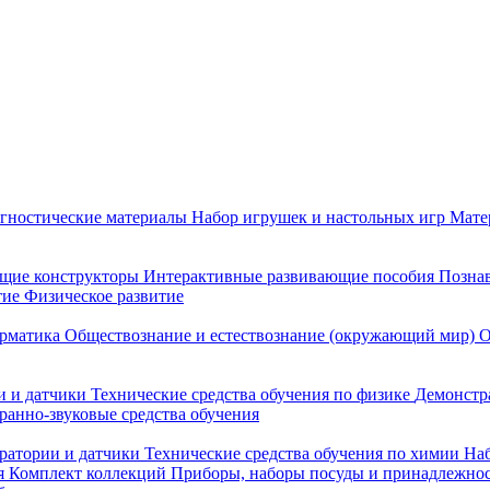
гностические материалы
Набор игрушек и настольных игр
Мате
щие конструкторы
Интерактивные развивающие пособия
Познав
тие
Физическое развитие
рматика
Обществознание и естествознание (окружающий мир)
О
 и датчики
Технические средства обучения по физике
Демонстр
ранно-звуковые средства обучения
ратории и датчики
Технические средства обучения по химии
Наб
я
Комплект коллекций
Приборы, наборы посуды и принадлежнос