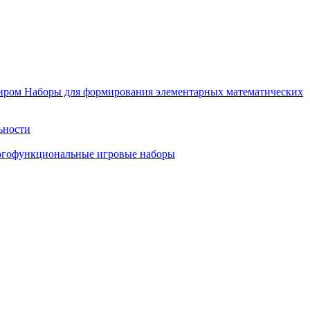
иром
Наборы для формирования элементарных математических
ьности
гофункциональные игровые наборы