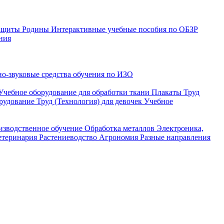
защиты Родины
Интерактивные учебные пособия по ОБЗР
ния
о-звуковые средства обучения по ИЗО
Учебное оборудование для обработки ткани
Плакаты Труд
рудование Труд (Технология) для девочек
Учебное
изводственное обучение
Обработка металлов
Электроника,
етеринария
Растениеводство
Агрономия
Разные направления