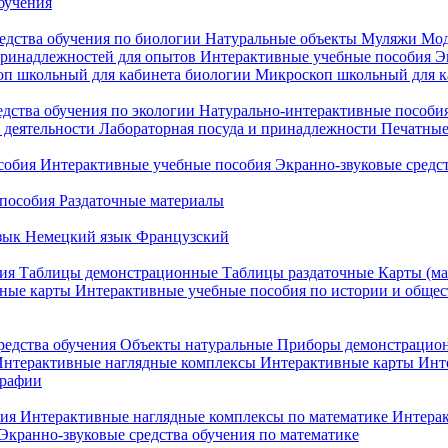
бучения
едства обучения по биологии
Натуральные объекты
Муляжи
Мод
принадлежностей для опытов
Интерактивные учебные пособия
Э
п школьный для кабинета биологии
Микроскоп школьный для ка
едства обучения по экологии
Натурально-интерактивные пособия
 деятельности
Лабораторная посуда и принадлежности
Печатные
собия
Интерактивные учебные пособия
Экранно-звуковые средст
пособия
Раздаточные материалы
зык
Немецкий язык
Французский
ия
Таблицы демонстрационные
Таблицы раздаточные
Карты (ма
ные карты
Интерактивные учебные пособия по истории и обще
редства обучения
Объекты натуральные
Приборы демонстрацио
нтерактивные наглядные комплексы
Интерактивные карты
Инт
графии
ния
Интерактивные наглядные комплексы по математике
Интерак
Экранно-звуковые средства обучения по математике