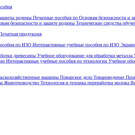
особия
 защиты родины
Печатные пособия по Основам безопасности и 
овам безопасности и защите родины
Технические средства обуче
Печатная продукция
особия по ИЗО
Интерактивные учебные пособия по ИЗО
Экранн
аботки древесины
Учебное оборудование для обработки металла
гии
Интерактивные учебные пособия по технологии
Учебное обо
льскохозяйственные машины
Поварское дело
Товароведение
Про
за
Животноводство
Технология и техника переработки молока
В