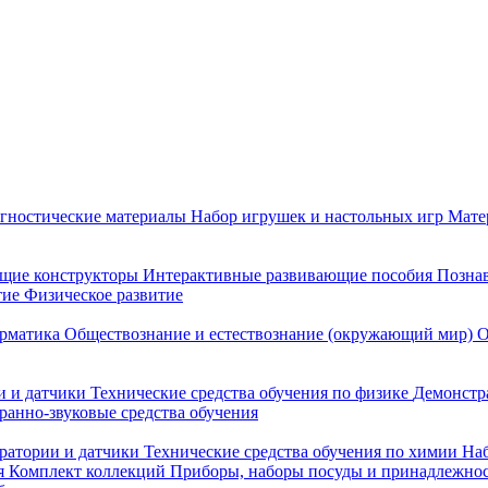
гностические материалы
Набор игрушек и настольных игр
Мате
щие конструкторы
Интерактивные развивающие пособия
Познав
тие
Физическое развитие
рматика
Обществознание и естествознание (окружающий мир)
О
 и датчики
Технические средства обучения по физике
Демонстр
ранно-звуковые средства обучения
ратории и датчики
Технические средства обучения по химии
Наб
я
Комплект коллекций
Приборы, наборы посуды и принадлежнос