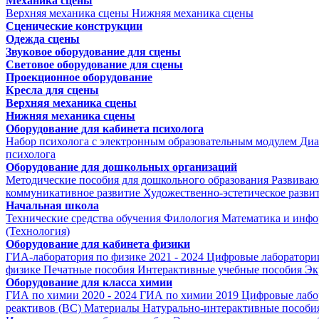
Механика сцены
Верхняя механика сцены
Нижняя механика сцены
Сценические конструкции
Одежда сцены
Звуковое оборудование для сцены
Световое оборудование для сцены
Проекционное оборудование
Кресла для сцены
Верхняя механика сцены
Нижняя механика сцены
Оборудование для кабинета психолога
Набор психолога с электронным образовательным модулем
Диа
психолога
Оборудование для дошкольных организаций
Методические пособия для дошкольного образования
Развиваю
коммуникативное развитие
Художественно-эстетическое разви
Начальная школа
Технические средства обучения
Филология
Математика и инфо
(Технология)
Оборудование для кабинета физики
ГИА-лаборатория по физике 2021 - 2024
Цифровые лаборатории
физике
Печатные пособия
Интерактивные учебные пособия
Эк
Оборудование для класса химии
ГИА по химии 2020 - 2024
ГИА по химии 2019
Цифровые лабо
реактивов (ВС)
Материалы
Натурально-интерактивные пособи