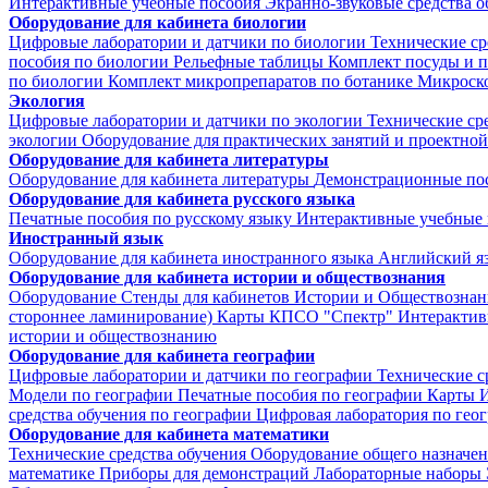
Интерактивные учебные пособия
Экранно-звуковые средства о
Оборудование для кабинета биологии
Цифровые лаборатории и датчики по биологии
Технические ср
пособия по биологии
Рельефные таблицы
Комплект посуды и 
по биологии
Комплект микропрепаратов по ботанике
Микроско
Экология
Цифровые лаборатории и датчики по экологии
Технические ср
экологии
Оборудование для практических занятий и проектной
Оборудование для кабинета литературы
Оборудование для кабинета литературы
Демонстрационные по
Оборудование для кабинета русского языка
Печатные пособия по русскому языку
Интерактивные учебные 
Иностранный язык
Оборудование для кабинета иностранного языка
Английский я
Оборудование для кабинета истории и обществознания
Оборудование
Стенды для кабинетов Истории и Обществознан
стороннее ламинирование)
Карты КПСО "Спектр"
Интерактив
истории и обществознанию
Оборудование для кабинета географии
Цифровые лаборатории и датчики по географии
Технические с
Модели по географии
Печатные пособия по географии
Карты
И
средства обучения по географии
Цифровая лаборатория по гео
Оборудование для кабинета математики
Технические средства обучения
Оборудование общего назначе
математике
Приборы для демонстраций
Лабораторные наборы