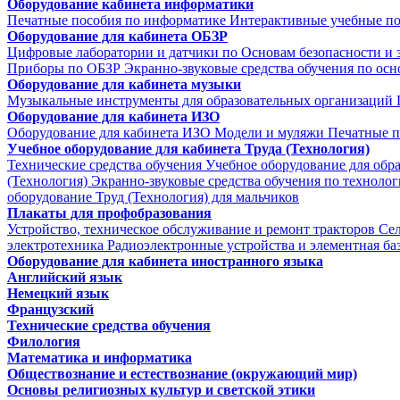
Оборудование кабинета информатики
Печатные пособия по информатике
Интерактивные учебные п
Оборудование для кабинета ОБЗР
Цифровые лаборатории и датчики по Основам безопасности и
Приборы по ОБЗР
Экранно-звуковые средства обучения по осн
Оборудование для кабинета музыки
Музыкальные инструменты для образовательных организаций
Оборудование для кабинета ИЗО
Оборудование для кабинета ИЗО
Модели и муляжи
Печатные п
Учебное оборудование для кабинета Труда (Технология)
Технические средства обучения
Учебное оборудование для обр
(Технология)
Экранно-звуковые средства обучения по техноло
оборудование Труд (Технология) для мальчиков
Плакаты для профобразования
Устройство, техническое обслуживание и ремонт тракторов
Се
электротехника
Радиоэлектронные устройства и элементная ба
Оборудование для кабинета иностранного языка
Английский язык
Немецкий язык
Французский
Технические средства обучения
Филология
Математика и информатика
Обществознание и естествознание (окружающий мир)
Основы религиозных культур и светской этики