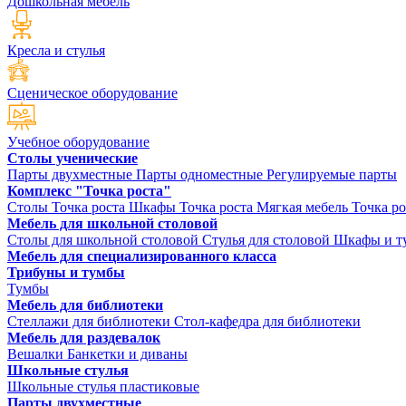
Дошкольная мебель
Кресла и стулья
Сценическое оборудование
Учебное оборудование
Столы ученические
Парты двухместные
Парты одноместные
Регулируемые парты
Комплекс "Точка роста"
Столы Точка роста
Шкафы Точка роста
Мягкая мебель Точка ро
Мебель для школьной столовой
Столы для школьной столовой
Стулья для столовой
Шкафы и ту
Мебель для специализированного класса
Трибуны и тумбы
Тумбы
Мебель для библиотеки
Стеллажи для библиотеки
Стол-кафедра для библиотеки
Мебель для раздевалок
Вешалки
Банкетки и диваны
Школьные стулья
Школьные стулья пластиковые
Парты двухместные