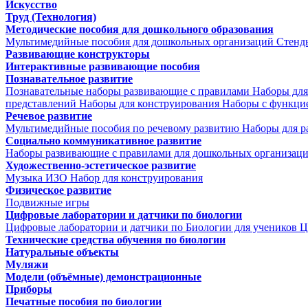
Искусство
Труд (Технология)
Методические пособия для дошкольного образования
Мультимедийные пособия для дошкольных организаций
Стенд
Развивающие конструкторы
Интерактивные развивающие пособия
Познавательное развитие
Познавательные наборы развивающие с правилами
Наборы для
представлений
Наборы для конструирования
Наборы с функци
Речевое развитие
Мультимедийные пособия по речевому развитию
Наборы для р
Социально коммуникативное развитие
Наборы развивающие с правилами для дошкольных организац
Художественно-эстетическое развитие
Музыка
ИЗО
Набор для конструирования
Физическое развитие
Подвижные игры
Цифровые лаборатории и датчики по биологии
Цифровые лаборатории и датчики по Биологии для учеников
Ц
Технические средства обучения по биологии
Натуральные объекты
Муляжи
Модели (объёмные) демонстрационные
Приборы
Печатные пособия по биологии