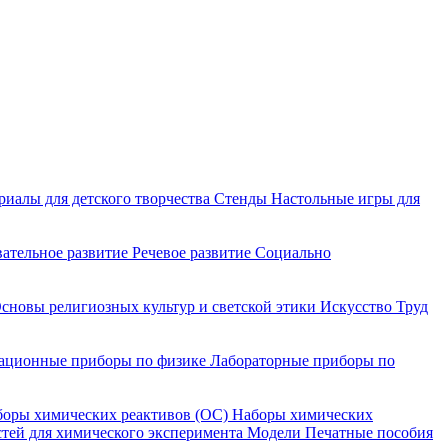
риалы для детского творчества
Стенды
Настольные игры для
ательное развитие
Речевое развитие
Социально
сновы религиозных культур и светской этики
Искусство
Труд
ационные приборы по физике
Лабораторные приборы по
оры химических реактивов (ОС)
Наборы химических
тей для химического эксперимента
Модели
Печатные пособия