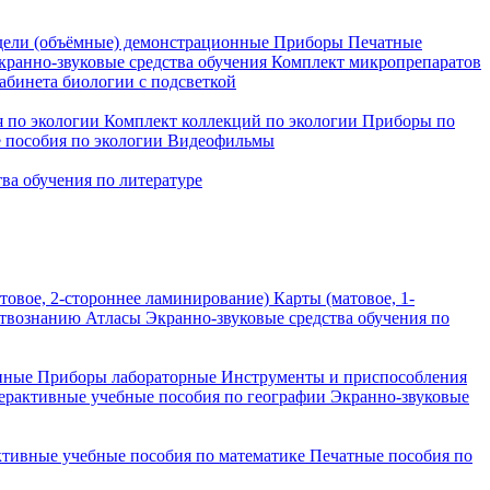
ели (объёмные) демонстрационные
Приборы
Печатные
кранно-звуковые средства обучения
Комплект микропрепаратов
бинета биологии с подсветкой
 по экологии
Комплект коллекций по экологии
Приборы по
 пособия по экологии
Видеофильмы
ва обучения по литературе
товое, 2-стороннее ламинирование)
Карты (матовое, 1-
ствознанию
Атласы
Экранно-звуковые средства обучения по
нные
Приборы лабораторные
Инструменты и приспособления
ерактивные учебные пособия по географии
Экранно-звуковые
тивные учебные пособия по математике
Печатные пособия по