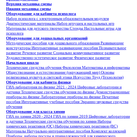
Верхняя механика сцены
Нижняя механика сцены
Оборудование для кабинета психолога
Набор психолога с электронным образовательным модулем
Диагностические материалы
Набор игрушек и настольных игр
Материалы для детского творчества
Стенды
Настольные игры для
психолога
Оборудование для дошкольных организаций
Методические пособия для дошкольного образования
Развивающие
конструкторы
Интерактивные развивающие пособия
Познавательное
развитие
Речевое развитие
Социально коммуникативное развитие
Художественно-эстетическое развитие
Физическое развитие
Начальная школа
Технические средства обучения
Филология
Математика и информатика
Обществознание и естествознание (окружающий мир)
Основы
религиозных культур и светской этики
Искусство
Труд (Технология)
Оборудование для кабинета физики
ГИА-лаборатория по физике 2021 - 2024
Цифровые лаборатории и
датчики
Технические средства обучения по физике
Демонстрационные
приборы по физике
Лабораторные приборы по физике
Печатные
пособия
Интерактивные учебные пособия
Экранно-звуковые средства
обучения
Оборудование для класса химии
ГИА по химии 2020 - 2024
ГИА по химии 2019
Цифровые лаборатории
и датчики
Технические средства обучения по химии
Наборы
химических реактивов (ОС)
Наборы химических реактивов (ВС)
Материалы
Натурально-интерактивные пособия
Комплект коллекций
Приборы, наборы посуды и принадлежностей для химического