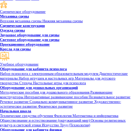
Сценическое оборудование
Механика сцены
Верхняя механика сцены
Нижняя механика сцены
Сценические конструкции
Одежда сцены
Звуковое оборудование для сцены
Световое оборудование для сцены
Проекционное оборудование
Кресла для сцены
Учебное оборудование
Оборудование для кабинета психолога
Набор психолога с электронным образовательным модулем
Диагностические
материалы
Набор игрушек и настольных игр
Материалы для детского
творчества
Стенды
Настольные игры для психолога
Оборудование для дошкольных организаций
Методические пособия для дошкольного образования
Развивающие
конструкторы
Интерактивные развивающие пособия
Познавательное развитие
Речевое развитие
Социально коммуникативное развитие
Художественно-
эстетическое развитие
Физическое развитие
Начальная школа
Технические средства обучения
Филология
Математика и информатика
Обществознание и естествознание (окружающий мир)
Основы религиозных
культур и светской этики
Искусство
Труд (Технология)
Оборудование для кабинета физики