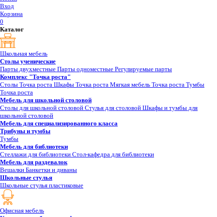
Вход
Корзина
0
Каталог
Школьная мебель
Столы ученические
Парты двухместные
Парты одноместные
Регулируемые парты
Комплекс "Точка роста"
Столы Точка роста
Шкафы Точка роста
Мягкая мебель Точка роста
Тумбы
Точка роста
Мебель для школьной столовой
Столы для школьной столовой
Стулья для столовой
Шкафы и тумбы для
школьной столовой
Мебель для специализированного класса
Трибуны и тумбы
Тумбы
Мебель для библиотеки
Стеллажи для библиотеки
Стол-кафедра для библиотеки
Мебель для раздевалок
Вешалки
Банкетки и диваны
Школьные стулья
Школьные стулья пластиковые
Офисная мебель