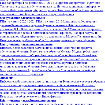
ГИА-лаборатория по физике 2021 - 2024
Цифровые лаборатории и датчики
Технические средства обучения по физике
Демонстрационные приборы по
физике
Лабораторные приборы по физике
Печатные пособия
Интерактивные
учебные пособия
Экранно-звуковые средства обучения
Оборудование для класса химии
ГИА по химии 2020 - 2024
ГИА по химии 2019
Цифровые лаборатории и
датчики
Технические средства обучения по химии
Наборы химических
реактивов (ОС)
Наборы химических реактивов (ВС)
Материалы
Натурально-
интерактивные пособия
Комплект коллекций
Приборы, наборы посуды и
принадлежностей для химического эксперимента
Модели
Печатные пособия
Интерактивные учебные пособия
Экранно-звуковые средства обучения
Оборудование для кабинета биологии
Цифровые лаборатории и датчики по биологии
Технические средства
обучения по биологии
Натуральные объекты
Муляжи
Модели (объёмные)
демонстрационные
Приборы
Печатные пособия по биологии
Рельефные
таблицы
Комплект посуды и принадлежностей для опытов
Интерактивные
учебные пособия
Экранно-звуковые средства обучения
Комплект
микропрепаратов по биологии
Комплект микропрепаратов по ботанике
Микроскоп школьный для кабинета биологии
Микроскоп школьный для
кабинета биологии с подсветкой
Экология
Цифровые лаборатории и датчики по экологии
Технические средства обучения
по экологии
Натурально-интерактивные пособия по экологии
Комплект
коллекций по экологии
Приборы по экологии
Оборудование для практических
занятий и проектной деятельности
Лабораторная посуда и принадлежности
Печатные пособия по экологии
Видеофильмы
Оборудование для кабинета литературы
Оборудование для кабинета литературы
Демонстрационные пособия