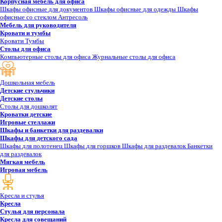
Корпусная мебель для офиса
Шкафы офисные для документов
Шкафы офисные для одежды
Шкафы
офисные со стеклом
Антресоль
Мебель для руководителя
Кровати и тумбы
Кровати
Тумбы
Столы для офиса
Компьютерные столы для офиса
Журнальные столы для офиса
Дошкольная мебель
Детские стульчики
Детские столы
Столы для дошколят
Кроватки детские
Игровые стеллажи
Шкафы и банкетки для раздевалки
Шкафы для детского сада
Шкафы для полотенец
Шкафы для горшков
Шкафы для раздевалок
Банкетки
для раздевалок
Мягкая мебель
Игровая мебель
Кресла и стулья
Кресла
Стулья для персонала
Кресла для совещаний