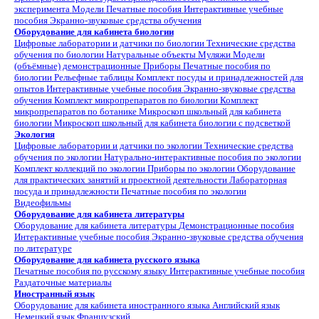
эксперимента
Модели
Печатные пособия
Интерактивные учебные
пособия
Экранно-звуковые средства обучения
Оборудование для кабинета биологии
Цифровые лаборатории и датчики по биологии
Технические средства
обучения по биологии
Натуральные объекты
Муляжи
Модели
(объёмные) демонстрационные
Приборы
Печатные пособия по
биологии
Рельефные таблицы
Комплект посуды и принадлежностей для
опытов
Интерактивные учебные пособия
Экранно-звуковые средства
обучения
Комплект микропрепаратов по биологии
Комплект
микропрепаратов по ботанике
Микроскоп школьный для кабинета
биологии
Микроскоп школьный для кабинета биологии с подсветкой
Экология
Цифровые лаборатории и датчики по экологии
Технические средства
обучения по экологии
Натурально-интерактивные пособия по экологии
Комплект коллекций по экологии
Приборы по экологии
Оборудование
для практических занятий и проектной деятельности
Лабораторная
посуда и принадлежности
Печатные пособия по экологии
Видеофильмы
Оборудование для кабинета литературы
Оборудование для кабинета литературы
Демонстрационные пособия
Интерактивные учебные пособия
Экранно-звуковые средства обучения
по литературе
Оборудование для кабинета русского языка
Печатные пособия по русскому языку
Интерактивные учебные пособия
Раздаточные материалы
Иностранный язык
Оборудование для кабинета иностранного языка
Английский язык
Немецкий язык
Французский