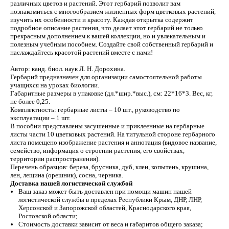
различных цветов и растений. Этот гербарий позволит вам
познакомиться с многообразием жизненных форм цветковых растений,
изучить их особенности и красоту. Каждая открытка содержит
подробное описание растения, что делает этот гербарий не только
прекрасным дополнением к вашей коллекции, но и увлекательным и
полезным учебным пособием. Создайте свой собственный гербарий и
наслаждайтесь красотой растений вместе с нами!
Автор: канд. биол. наук Л. Н. Дорохина.
Гербарий предназначен для организации самостоятельной работы
учащихся на уроках биологии.
Габаритные размеры в упаковке (дл.*шир.*выс.), см: 22*16*3. Вес, кг,
не более 0,25.
Комплектность: гербарные листы – 10 шт., руководство по
эксплуатации – 1 шт.
В пособии представлены засушенные и приклеенные на гербарные
листы части 10 цветковых растений. На титульной стороне гербарного
листа помещено изображение растения и аннотация (видовое название,
семейство, информация о строении растения, его свойствах,
территории распространения).
Перечень образцов: береза, брусника, дуб, клен, копытень, крушина,
лен, лещина (орешник), сосна, черника.
Доставка нашей логистической службой
Ваш заказ может быть доставлен при помощи машин нашей
логистической службы в пределах Республики Крым, ДНР, ЛНР,
Херсонской и Запорожской областей, Краснодарского края,
Ростовской области;
Стоимость доставки зависит от веса и габаритов общего заказа;