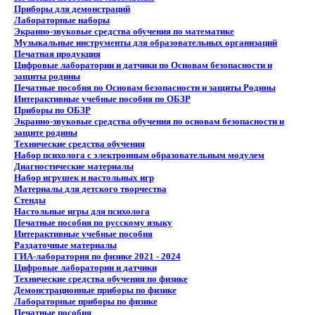
Приборы для демонстраций
Лабораторные наборы
Экранно-звуковые средства обучения по математике
Музыкальные инструменты для образовательных организаций
Печатная продукция
Цифровые лаборатории и датчики по Основам безопасности и
защиты родины
Печатные пособия по Основам безопасности и защиты Родины
Интерактивные учебные пособия по ОБЗР
Приборы по ОБЗР
Экранно-звуковые средства обучения по основам безопасности и
защите родины
Технические средства обучения
Набор психолога с электронным образовательным модулем
Диагностические материалы
Набор игрушек и настольных игр
Материалы для детского творчества
Стенды
Настольные игры для психолога
Печатные пособия по русскому языку
Интерактивные учебные пособия
Раздаточные материалы
ГИА-лаборатория по физике 2021 - 2024
Цифровые лаборатории и датчики
Технические средства обучения по физике
Демонстрационные приборы по физике
Лабораторные приборы по физике
Печатные пособия