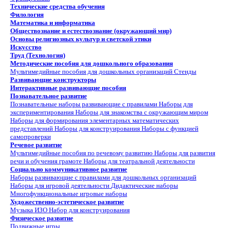
Технические средства обучения
Филология
Математика и информатика
Обществознание и естествознание (окружающий мир)
Основы религиозных культур и светской этики
Искусство
Труд (Технология)
Методические пособия для дошкольного образования
Мультимедийные пособия для дошкольных организаций
Стенды
Развивающие конструкторы
Интерактивные развивающие пособия
Познавательное развитие
Познавательные наборы развивающие с правилами
Наборы для
экспериментирования
Наборы для знакомства с окружающим миром
Наборы для формирования элементарных математических
представлений
Наборы для конструирования
Наборы с функцией
самопроверки
Речевое развитие
Мультимедийные пособия по речевому развитию
Наборы для развития
речи и обучения грамоте
Наборы для театральной деятельности
Социально коммуникативное развитие
Наборы развивающие с правилами для дошкольных организаций
Наборы для игровой деятельности
Дидактические наборы
Многофункциональные игровые наборы
Художественно-эстетическое развитие
Музыка
ИЗО
Набор для конструирования
Физическое развитие
Подвижные игры