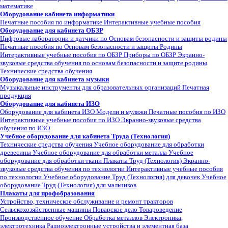
математике
Оборудование кабинета информатики
Печатные пособия по информатике
Интерактивные учебные пособия
Оборудование для кабинета ОБЗР
Цифровые лаборатории и датчики по Основам безопасности и защиты родины
Печатные пособия по Основам безопасности и защиты Родины
Интерактивные учебные пособия по ОБЗР
Приборы по ОБЗР
Экранно-
звуковые средства обучения по основам безопасности и защите родины
Технические средства обучения
Оборудование для кабинета музыки
Музыкальные инструменты для образовательных организаций
Печатная
продукция
Оборудование для кабинета ИЗО
Оборудование для кабинета ИЗО
Модели и муляжи
Печатные пособия по ИЗО
Интерактивные учебные пособия по ИЗО
Экранно-звуковые средства
обучения по ИЗО
Учебное оборудование для кабинета Труда (Технология)
Технические средства обучения
Учебное оборудование для обработки
древесины
Учебное оборудование для обработки металла
Учебное
оборудование для обработки ткани
Плакаты Труд (Технология)
Экранно-
звуковые средства обучения по технологии
Интерактивные учебные пособия
по технологии
Учебное оборудование Труд (Технология) для девочек
Учебное
оборудование Труд (Технология) для мальчиков
Плакаты для профобразования
Устройство, техническое обслуживание и ремонт тракторов
Сельскохозяйственные машины
Поварское дело
Товароведение
Производственное обучение
Обработка металлов
Электроника,
электротехника
Радиоэлектронные устройства и элементная база