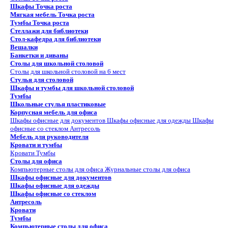
Шкафы Точка роста
Мягкая мебель Точка роста
Тумбы Точка роста
Стеллажи для библиотеки
Стол-кафедра для библиотеки
Вешалки
Банкетки и диваны
Столы для школьной столовой
Столы для школьной столовой на 6 мест
Стулья для столовой
Шкафы и тумбы для школьной столовой
Тумбы
Школьные стулья пластиковые
Корпусная мебель для офиса
Шкафы офисные для документов
Шкафы офисные для одежды
Шкафы
офисные со стеклом
Антресоль
Мебель для руководителя
Кровати и тумбы
Кровати
Тумбы
Столы для офиса
Компьютерные столы для офиса
Журнальные столы для офиса
Шкафы офисные для документов
Шкафы офисные для одежды
Шкафы офисные со стеклом
Антресоль
Кровати
Тумбы
Компьютерные столы для офиса