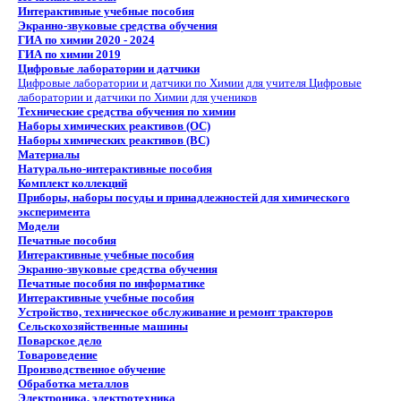
Интерактивные учебные пособия
Экранно-звуковые средства обучения
ГИА по химии 2020 - 2024
ГИА по химии 2019
Цифровые лаборатории и датчики
Цифровые лаборатории и датчики по Химии для учителя
Цифровые
лаборатории и датчики по Химии для учеников
Технические средства обучения по химии
Наборы химических реактивов (ОС)
Наборы химических реактивов (ВС)
Материалы
Натурально-интерактивные пособия
Комплект коллекций
Приборы, наборы посуды и принадлежностей для химического
эксперимента
Модели
Печатные пособия
Интерактивные учебные пособия
Экранно-звуковые средства обучения
Печатные пособия по информатике
Интерактивные учебные пособия
Устройство, техническое обслуживание и ремонт тракторов
Сельскохозяйственные машины
Поварское дело
Товароведение
Производственное обучение
Обработка металлов
Электроника, электротехника