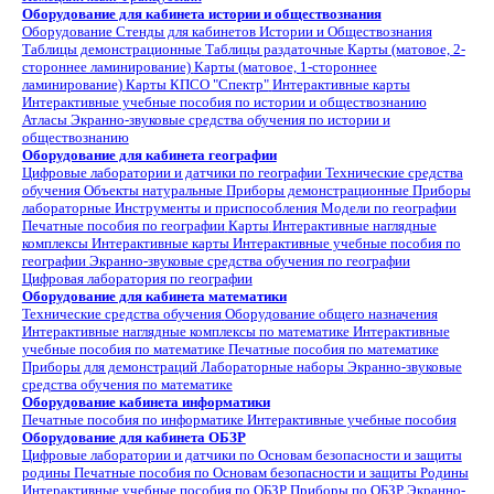
Оборудование для кабинета истории и обществознания
Оборудование
Стенды для кабинетов Истории и Обществознания
Таблицы демонстрационные
Таблицы раздаточные
Карты (матовое, 2-
стороннее ламинирование)
Карты (матовое, 1-стороннее
ламинирование)
Карты КПСО "Спектр"
Интерактивные карты
Интерактивные учебные пособия по истории и обществознанию
Атласы
Экранно-звуковые средства обучения по истории и
обществознанию
Оборудование для кабинета географии
Цифровые лаборатории и датчики по географии
Технические средства
обучения
Объекты натуральные
Приборы демонстрационные
Приборы
лабораторные
Инструменты и приспособления
Модели по географии
Печатные пособия по географии
Карты
Интерактивные наглядные
комплексы
Интерактивные карты
Интерактивные учебные пособия по
географии
Экранно-звуковые средства обучения по географии
Цифровая лаборатория по географии
Оборудование для кабинета математики
Технические средства обучения
Оборудование общего назначения
Интерактивные наглядные комплексы по математике
Интерактивные
учебные пособия по математике
Печатные пособия по математике
Приборы для демонстраций
Лабораторные наборы
Экранно-звуковые
средства обучения по математике
Оборудование кабинета информатики
Печатные пособия по информатике
Интерактивные учебные пособия
Оборудование для кабинета ОБЗР
Цифровые лаборатории и датчики по Основам безопасности и защиты
родины
Печатные пособия по Основам безопасности и защиты Родины
Интерактивные учебные пособия по ОБЗР
Приборы по ОБЗР
Экранно-