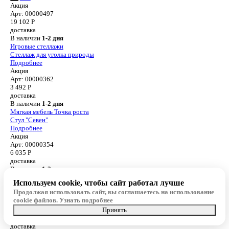
Акция
Арт: 00000497
19 102
Р
доставка
В наличии
1-2 дня
Игровые стеллажи
Стеллаж для уголка природы
Подробнее
Акция
Арт: 00000362
3 492
Р
доставка
В наличии
1-2 дня
Мягкая мебель Точка роста
Стул "Севен"
Подробнее
Акция
Арт: 00000354
6 035
Р
доставка
В наличии
1-2 дня
Парты двухместные
Используем cookie, чтобы сайт работал лучше
● Нерегулируемый ученический стол “Модерн №1”
Продолжая использовать сайт, вы соглашаетесь на использование
Подробнее
cookie файлов.
Узнать подробнее
Акция
Принять
Арт: 00000500
15 168
Р
доставка