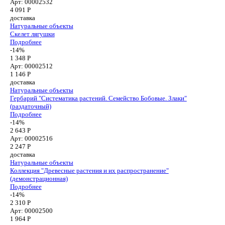
Арт: 00002532
4 091
Р
доставка
Натуральные объекты
Скелет лягушки
Подробнее
-14%
1 348 Р
Арт: 00002512
1 146
Р
доставка
Натуральные объекты
Гербарий "Систематика растений. Семейство Бобовые. Злаки"
(раздаточный)
Подробнее
-14%
2 643 Р
Арт: 00002516
2 247
Р
доставка
Натуральные объекты
Коллекция "Древесные растения и их распространение"
(демонстрационная)
Подробнее
-14%
2 310 Р
Арт: 00002500
1 964
Р