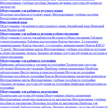
Интерактивные учебные пособия
Экранно-звуковые средства обучения по
литературе
Оборудование для кабинета русского языка
Печатные пособия по русскому языку
Интерактивные учебные пособия
Раздаточные материалы
Иностранный язык
Оборудование для кабинета иностранного языка
Английский язык
Немецкий
язык
Французский
Оборудование для кабинета истории и обществознания
Оборудование
Стенды для кабинетов Истории и Обществознания
Таблицы
демонстрационные
Таблицы раздаточные
Карты (матовое, 2-стороннее
ламинирование)
Карты (матовое, 1-стороннее ламинирование)
Карты КПСО
"Спектр"
Интерактивные карты
Интерактивные учебные пособия по истории
и обществознанию
Атласы
Экранно-звуковые средства обучения по истории и
обществознанию
Оборудование для кабинета географии
Цифровые лаборатории и датчики по географии
Технические средства
обучения
Объекты натуральные
Приборы демонстрационные
Приборы
лабораторные
Инструменты и приспособления
Модели по географии
Печатные пособия по географии
Карты
Интерактивные наглядные комплексы
Интерактивные карты
Интерактивные учебные пособия по географии
Экранно-звуковые средства обучения по географии
Цифровая лаборатория по
географии
Оборудование для кабинета математики
Технические средства обучения
Оборудование общего назначения
Интерактивные наглядные комплексы по математике
Интерактивные учебные
пособия по математике
Печатные пособия по математике
Приборы для
демонстраций
Лабораторные наборы
Экранно-звуковые средства обучения по