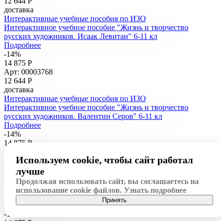
12 644
Р
доставка
Интерактивные учебные пособия по ИЗО
Интерактивное учебное пособие "Жизнь и творчество
русских художников. Исаак Левитан" 6-11 кл
Подробнее
-14%
14 875 Р
Арт: 00003768
12 644
Р
доставка
Интерактивные учебные пособия по ИЗО
Интерактивное учебное пособие "Жизнь и творчество
русских художников. Валентин Серов" 6-11 кл
Подробнее
-14%
14 875 Р
Арт: 00003767
Используем cookie, чтобы сайт работал
12 644
Р
доставка
лучше
Интерактивные учебные пособия по ИЗО
Продолжая использовать сайт, вы соглашаетесь на
Интерактивное учебное пособие "Жизнь и творчество
использование cookie файлов.
Узнать подробнее
русских художников. Архип Куинджи" 6-11 кл
Принять
Подробнее
-14%