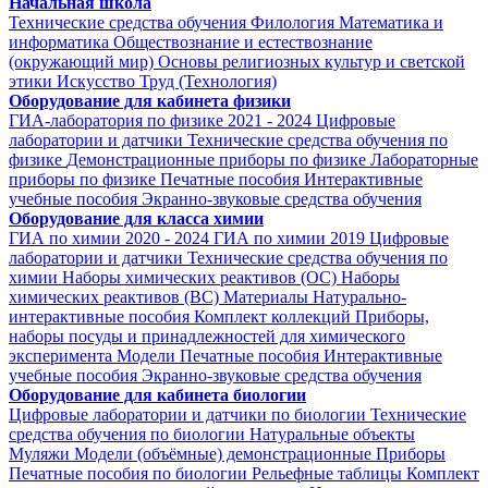
Начальная школа
Технические средства обучения
Филология
Математика и
информатика
Обществознание и естествознание
(окружающий мир)
Основы религиозных культур и светской
этики
Искусство
Труд (Технология)
Оборудование для кабинета физики
ГИА-лаборатория по физике 2021 - 2024
Цифровые
лаборатории и датчики
Технические средства обучения по
физике
Демонстрационные приборы по физике
Лабораторные
приборы по физике
Печатные пособия
Интерактивные
учебные пособия
Экранно-звуковые средства обучения
Оборудование для класса химии
ГИА по химии 2020 - 2024
ГИА по химии 2019
Цифровые
лаборатории и датчики
Технические средства обучения по
химии
Наборы химических реактивов (ОС)
Наборы
химических реактивов (ВС)
Материалы
Натурально-
интерактивные пособия
Комплект коллекций
Приборы,
наборы посуды и принадлежностей для химического
эксперимента
Модели
Печатные пособия
Интерактивные
учебные пособия
Экранно-звуковые средства обучения
Оборудование для кабинета биологии
Цифровые лаборатории и датчики по биологии
Технические
средства обучения по биологии
Натуральные объекты
Муляжи
Модели (объёмные) демонстрационные
Приборы
Печатные пособия по биологии
Рельефные таблицы
Комплект