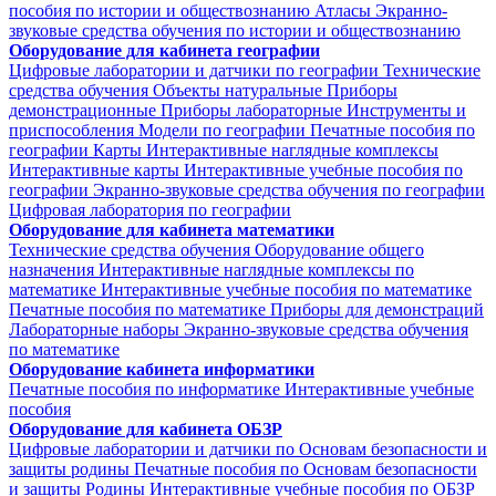
пособия по истории и обществознанию
Атласы
Экранно-
звуковые средства обучения по истории и обществознанию
Оборудование для кабинета географии
Цифровые лаборатории и датчики по географии
Технические
средства обучения
Объекты натуральные
Приборы
демонстрационные
Приборы лабораторные
Инструменты и
приспособления
Модели по географии
Печатные пособия по
географии
Карты
Интерактивные наглядные комплексы
Интерактивные карты
Интерактивные учебные пособия по
географии
Экранно-звуковые средства обучения по географии
Цифровая лаборатория по географии
Оборудование для кабинета математики
Технические средства обучения
Оборудование общего
назначения
Интерактивные наглядные комплексы по
математике
Интерактивные учебные пособия по математике
Печатные пособия по математике
Приборы для демонстраций
Лабораторные наборы
Экранно-звуковые средства обучения
по математике
Оборудование кабинета информатики
Печатные пособия по информатике
Интерактивные учебные
пособия
Оборудование для кабинета ОБЗР
Цифровые лаборатории и датчики по Основам безопасности и
защиты родины
Печатные пособия по Основам безопасности
и защиты Родины
Интерактивные учебные пособия по ОБЗР