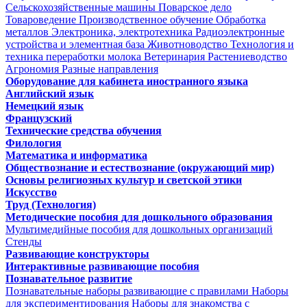
Сельскохозяйственные машины
Поварское дело
Товароведение
Производственное обучение
Обработка
металлов
Электроника, электротехника
Радиоэлектронные
устройства и элементная база
Животноводство
Технология и
техника переработки молока
Ветеринария
Растениеводство
Агрономия
Разные направления
Оборудование для кабинета иностранного языка
Английский язык
Немецкий язык
Французский
Технические средства обучения
Филология
Математика и информатика
Обществознание и естествознание (окружающий мир)
Основы религиозных культур и светской этики
Искусство
Труд (Технология)
Методические пособия для дошкольного образования
Мультимедийные пособия для дошкольных организаций
Стенды
Развивающие конструкторы
Интерактивные развивающие пособия
Познавательное развитие
Познавательные наборы развивающие с правилами
Наборы
для экспериментирования
Наборы для знакомства с