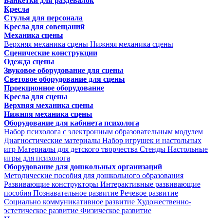
Банкетки для раздевалок
Кресла
Стулья для персонала
Кресла для совещаний
Механика сцены
Верхняя механика сцены
Нижняя механика сцены
Сценические конструкции
Одежда сцены
Звуковое оборудование для сцены
Световое оборудование для сцены
Проекционное оборудование
Кресла для сцены
Верхняя механика сцены
Нижняя механика сцены
Оборудование для кабинета психолога
Набор психолога с электронным образовательным модулем
Диагностические материалы
Набор игрушек и настольных
игр
Материалы для детского творчества
Стенды
Настольные
игры для психолога
Оборудование для дошкольных организаций
Методические пособия для дошкольного образования
Развивающие конструкторы
Интерактивные развивающие
пособия
Познавательное развитие
Речевое развитие
Социально коммуникативное развитие
Художественно-
эстетическое развитие
Физическое развитие