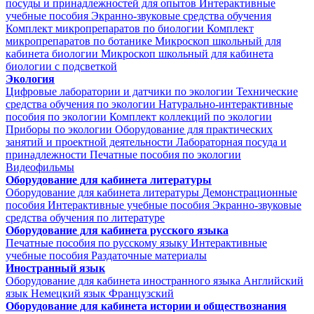
посуды и принадлежностей для опытов
Интерактивные
учебные пособия
Экранно-звуковые средства обучения
Комплект микропрепаратов по биологии
Комплект
микропрепаратов по ботанике
Микроскоп школьный для
кабинета биологии
Микроскоп школьный для кабинета
биологии с подсветкой
Экология
Цифровые лаборатории и датчики по экологии
Технические
средства обучения по экологии
Натурально-интерактивные
пособия по экологии
Комплект коллекций по экологии
Приборы по экологии
Оборудование для практических
занятий и проектной деятельности
Лабораторная посуда и
принадлежности
Печатные пособия по экологии
Видеофильмы
Оборудование для кабинета литературы
Оборудование для кабинета литературы
Демонстрационные
пособия
Интерактивные учебные пособия
Экранно-звуковые
средства обучения по литературе
Оборудование для кабинета русского языка
Печатные пособия по русскому языку
Интерактивные
учебные пособия
Раздаточные материалы
Иностранный язык
Оборудование для кабинета иностранного языка
Английский
язык
Немецкий язык
Французский
Оборудование для кабинета истории и обществознания