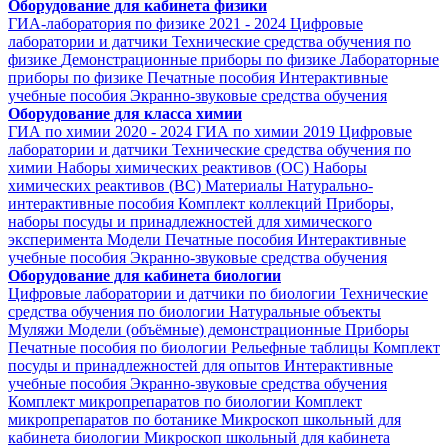
Оборудование для кабинета физики
ГИА-лаборатория по физике 2021 - 2024
Цифровые
лаборатории и датчики
Технические средства обучения по
физике
Демонстрационные приборы по физике
Лабораторные
приборы по физике
Печатные пособия
Интерактивные
учебные пособия
Экранно-звуковые средства обучения
Оборудование для класса химии
ГИА по химии 2020 - 2024
ГИА по химии 2019
Цифровые
лаборатории и датчики
Технические средства обучения по
химии
Наборы химических реактивов (ОС)
Наборы
химических реактивов (ВС)
Материалы
Натурально-
интерактивные пособия
Комплект коллекций
Приборы,
наборы посуды и принадлежностей для химического
эксперимента
Модели
Печатные пособия
Интерактивные
учебные пособия
Экранно-звуковые средства обучения
Оборудование для кабинета биологии
Цифровые лаборатории и датчики по биологии
Технические
средства обучения по биологии
Натуральные объекты
Муляжи
Модели (объёмные) демонстрационные
Приборы
Печатные пособия по биологии
Рельефные таблицы
Комплект
посуды и принадлежностей для опытов
Интерактивные
учебные пособия
Экранно-звуковые средства обучения
Комплект микропрепаратов по биологии
Комплект
микропрепаратов по ботанике
Микроскоп школьный для
кабинета биологии
Микроскоп школьный для кабинета