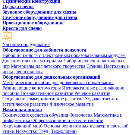
Сценические конструкции
Одежда сцены
Звуковое оборудование для сцены
Световое оборудование для сцены
Проекционное оборудование
Кресла для сцены
Учебное оборудование
Оборудование для кабинета психолога
Набор психолога с электронным образовательным модулем
Диагностические материалы
Набор игрушек и настольных
игр
Материалы для детского творчества
Стенды
Настольные
игры для психолога
Оборудование для дошкольных организаций
Методические пособия для дошкольного образования
Развивающие конструкторы
Интерактивные развивающие
пособия
Познавательное развитие
Речевое развитие
Социально коммуникативное развитие
Художественно-
эстетическое развитие
Физическое развитие
Начальная школа
Технические средства обучения
Филология
Математика и
информатика
Обществознание и естествознание
(окружающий мир)
Основы религиозных культур и светской
этики
Искусство
Труд (Технология)