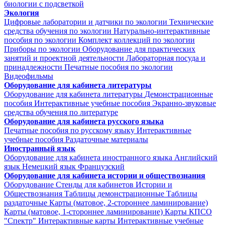
биологии с подсветкой
Экология
Цифровые лаборатории и датчики по экологии
Технические
средства обучения по экологии
Натурально-интерактивные
пособия по экологии
Комплект коллекций по экологии
Приборы по экологии
Оборудование для практических
занятий и проектной деятельности
Лабораторная посуда и
принадлежности
Печатные пособия по экологии
Видеофильмы
Оборудование для кабинета литературы
Оборудование для кабинета литературы
Демонстрационные
пособия
Интерактивные учебные пособия
Экранно-звуковые
средства обучения по литературе
Оборудование для кабинета русского языка
Печатные пособия по русскому языку
Интерактивные
учебные пособия
Раздаточные материалы
Иностранный язык
Оборудование для кабинета иностранного языка
Английский
язык
Немецкий язык
Французский
Оборудование для кабинета истории и обществознания
Оборудование
Стенды для кабинетов Истории и
Обществознания
Таблицы демонстрационные
Таблицы
раздаточные
Карты (матовое, 2-стороннее ламинирование)
Карты (матовое, 1-стороннее ламинирование)
Карты КПСО
"Спектр"
Интерактивные карты
Интерактивные учебные