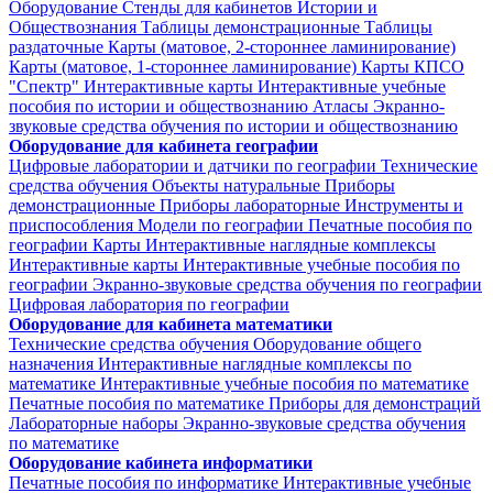
Оборудование
Стенды для кабинетов Истории и
Обществознания
Таблицы демонстрационные
Таблицы
раздаточные
Карты (матовое, 2-стороннее ламинирование)
Карты (матовое, 1-стороннее ламинирование)
Карты КПСО
"Спектр"
Интерактивные карты
Интерактивные учебные
пособия по истории и обществознанию
Атласы
Экранно-
звуковые средства обучения по истории и обществознанию
Оборудование для кабинета географии
Цифровые лаборатории и датчики по географии
Технические
средства обучения
Объекты натуральные
Приборы
демонстрационные
Приборы лабораторные
Инструменты и
приспособления
Модели по географии
Печатные пособия по
географии
Карты
Интерактивные наглядные комплексы
Интерактивные карты
Интерактивные учебные пособия по
географии
Экранно-звуковые средства обучения по географии
Цифровая лаборатория по географии
Оборудование для кабинета математики
Технические средства обучения
Оборудование общего
назначения
Интерактивные наглядные комплексы по
математике
Интерактивные учебные пособия по математике
Печатные пособия по математике
Приборы для демонстраций
Лабораторные наборы
Экранно-звуковые средства обучения
по математике
Оборудование кабинета информатики
Печатные пособия по информатике
Интерактивные учебные