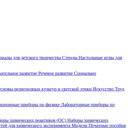
риалы для детского творчества
Стенды
Настольные игры для
ательное развитие
Речевое развитие
Социально
сновы религиозных культур и светской этики
Искусство
Труд
ационные приборы по физике
Лабораторные приборы по
оры химических реактивов (ОС)
Наборы химических
тей для химического эксперимента
Модели
Печатные пособия