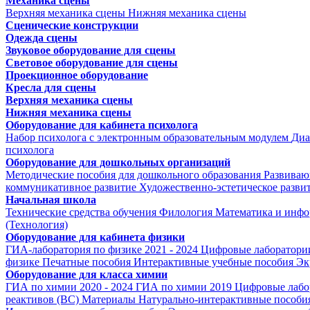
Механика сцены
Верхняя механика сцены
Нижняя механика сцены
Сценические конструкции
Одежда сцены
Звуковое оборудование для сцены
Световое оборудование для сцены
Проекционное оборудование
Кресла для сцены
Верхняя механика сцены
Нижняя механика сцены
Оборудование для кабинета психолога
Набор психолога с электронным образовательным модулем
Диа
психолога
Оборудование для дошкольных организаций
Методические пособия для дошкольного образования
Развиваю
коммуникативное развитие
Художественно-эстетическое разви
Начальная школа
Технические средства обучения
Филология
Математика и инфо
(Технология)
Оборудование для кабинета физики
ГИА-лаборатория по физике 2021 - 2024
Цифровые лаборатории
физике
Печатные пособия
Интерактивные учебные пособия
Эк
Оборудование для класса химии
ГИА по химии 2020 - 2024
ГИА по химии 2019
Цифровые лабо
реактивов (ВС)
Материалы
Натурально-интерактивные пособи