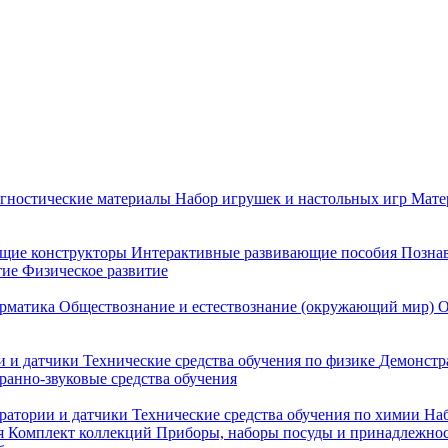
гностические материалы
Набор игрушек и настольных игр
Мате
щие конструкторы
Интерактивные развивающие пособия
Познав
тие
Физическое развитие
рматика
Обществознание и естествознание (окружающий мир)
О
 и датчики
Технические средства обучения по физике
Демонстр
ранно-звуковые средства обучения
ратории и датчики
Технические средства обучения по химии
Наб
я
Комплект коллекций
Приборы, наборы посуды и принадлежнос