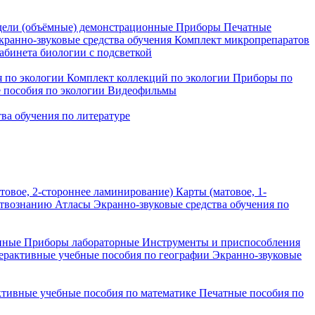
ели (объёмные) демонстрационные
Приборы
Печатные
кранно-звуковые средства обучения
Комплект микропрепаратов
бинета биологии с подсветкой
 по экологии
Комплект коллекций по экологии
Приборы по
 пособия по экологии
Видеофильмы
ва обучения по литературе
товое, 2-стороннее ламинирование)
Карты (матовое, 1-
ствознанию
Атласы
Экранно-звуковые средства обучения по
нные
Приборы лабораторные
Инструменты и приспособления
ерактивные учебные пособия по географии
Экранно-звуковые
тивные учебные пособия по математике
Печатные пособия по