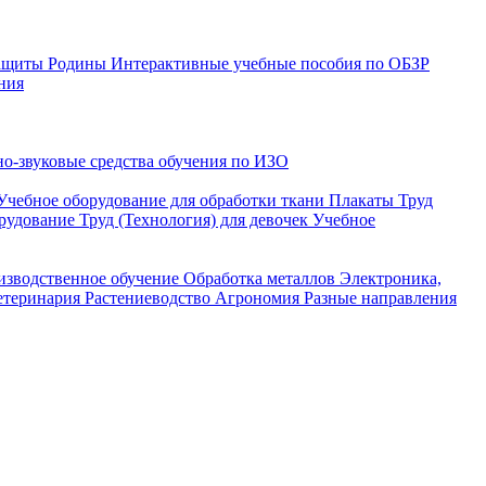
защиты Родины
Интерактивные учебные пособия по ОБЗР
ния
о-звуковые средства обучения по ИЗО
Учебное оборудование для обработки ткани
Плакаты Труд
рудование Труд (Технология) для девочек
Учебное
изводственное обучение
Обработка металлов
Электроника,
етеринария
Растениеводство
Агрономия
Разные направления