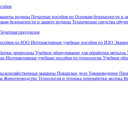
особия
 защиты родины
Печатные пособия по Основам безопасности и 
овам безопасности и защите родины
Технические средства обуче
Печатная продукция
особия по ИЗО
Интерактивные учебные пособия по ИЗО
Экранн
аботки древесины
Учебное оборудование для обработки металла
гии
Интерактивные учебные пособия по технологии
Учебное обо
льскохозяйственные машины
Поварское дело
Товароведение
Про
за
Животноводство
Технология и техника переработки молока
В