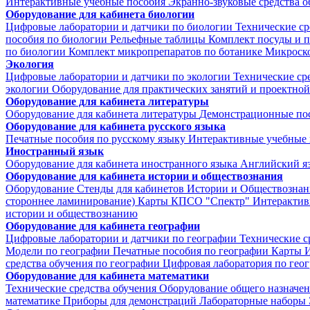
Интерактивные учебные пособия
Экранно-звуковые средства о
Оборудование для кабинета биологии
Цифровые лаборатории и датчики по биологии
Технические ср
пособия по биологии
Рельефные таблицы
Комплект посуды и 
по биологии
Комплект микропрепаратов по ботанике
Микроско
Экология
Цифровые лаборатории и датчики по экологии
Технические ср
экологии
Оборудование для практических занятий и проектной
Оборудование для кабинета литературы
Оборудование для кабинета литературы
Демонстрационные по
Оборудование для кабинета русского языка
Печатные пособия по русскому языку
Интерактивные учебные 
Иностранный язык
Оборудование для кабинета иностранного языка
Английский я
Оборудование для кабинета истории и обществознания
Оборудование
Стенды для кабинетов Истории и Обществознан
стороннее ламинирование)
Карты КПСО "Спектр"
Интерактив
истории и обществознанию
Оборудование для кабинета географии
Цифровые лаборатории и датчики по географии
Технические с
Модели по географии
Печатные пособия по географии
Карты
И
средства обучения по географии
Цифровая лаборатория по гео
Оборудование для кабинета математики
Технические средства обучения
Оборудование общего назначе
математике
Приборы для демонстраций
Лабораторные наборы