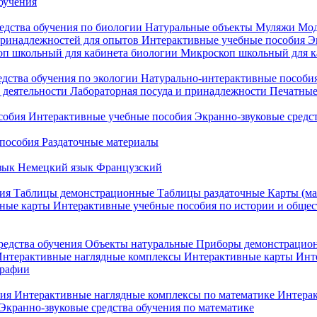
бучения
едства обучения по биологии
Натуральные объекты
Муляжи
Мод
принадлежностей для опытов
Интерактивные учебные пособия
Э
п школьный для кабинета биологии
Микроскоп школьный для ка
едства обучения по экологии
Натурально-интерактивные пособия
 деятельности
Лабораторная посуда и принадлежности
Печатные
собия
Интерактивные учебные пособия
Экранно-звуковые средст
пособия
Раздаточные материалы
зык
Немецкий язык
Французский
ия
Таблицы демонстрационные
Таблицы раздаточные
Карты (ма
ные карты
Интерактивные учебные пособия по истории и обще
редства обучения
Объекты натуральные
Приборы демонстрацио
нтерактивные наглядные комплексы
Интерактивные карты
Инт
графии
ния
Интерактивные наглядные комплексы по математике
Интерак
Экранно-звуковые средства обучения по математике