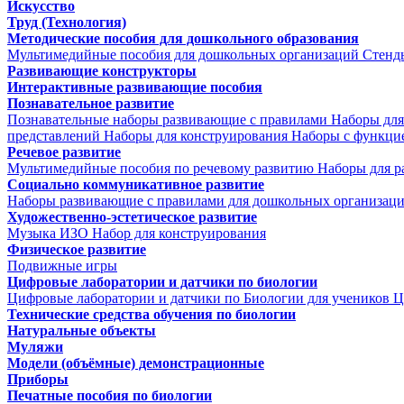
Искусство
Труд (Технология)
Методические пособия для дошкольного образования
Мультимедийные пособия для дошкольных организаций
Стенд
Развивающие конструкторы
Интерактивные развивающие пособия
Познавательное развитие
Познавательные наборы развивающие с правилами
Наборы для
представлений
Наборы для конструирования
Наборы с функци
Речевое развитие
Мультимедийные пособия по речевому развитию
Наборы для р
Социально коммуникативное развитие
Наборы развивающие с правилами для дошкольных организац
Художественно-эстетическое развитие
Музыка
ИЗО
Набор для конструирования
Физическое развитие
Подвижные игры
Цифровые лаборатории и датчики по биологии
Цифровые лаборатории и датчики по Биологии для учеников
Ц
Технические средства обучения по биологии
Натуральные объекты
Муляжи
Модели (объёмные) демонстрационные
Приборы
Печатные пособия по биологии