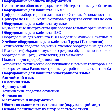
Оборудование кабинета информатики
Печатные пособия по информатике
Интерактивные учебные п
Оборудование для кабинета ОБЗР
Цифровые лаборатории и датчики по Основам безопасности и
Приборы по ОБЗР
Экранно-звуковые средства обучения по осн
Оборудование для кабинета музыки
Музыкальные инструменты для образовательных организаций
Оборудование для кабинета ИЗО
Оборудование для кабинета ИЗО
Модели и муляжи
Печатные п
Учебное оборудование для кабинета Труда (Технология)
Технические средства обучения
Учебное оборудование для обр
(Технология)
Экранно-звуковые средства обучения по техноло
оборудование Труд (Технология) для мальчиков
Плакаты для профобразования
Устройство, техническое обслуживание и ремонт тракторов
Се
электротехника
Радиоэлектронные устройства и элементная ба
Оборудование для кабинета иностранного языка
Английский язык
Немецкий язык
Французский
Технические средства обучения
Филология
Математика и информатика
Обществознание и естествознание (окружающий мир)
Основы религиозных культур и светской этики