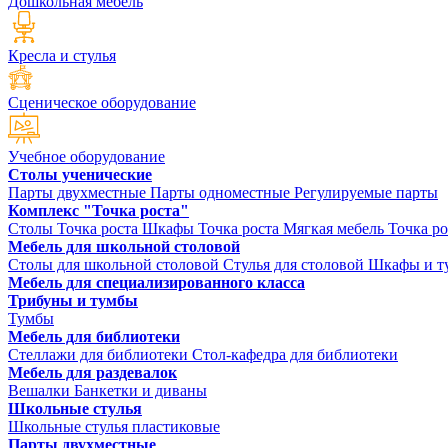
Дошкольная мебель
Кресла и стулья
Сценическое оборудование
Учебное оборудование
Столы ученические
Парты двухместные
Парты одноместные
Регулируемые парты
Комплекс "Точка роста"
Столы Точка роста
Шкафы Точка роста
Мягкая мебель Точка ро
Мебель для школьной столовой
Столы для школьной столовой
Стулья для столовой
Шкафы и ту
Мебель для специализированного класса
Трибуны и тумбы
Тумбы
Мебель для библиотеки
Стеллажи для библиотеки
Стол-кафедра для библиотеки
Мебель для раздевалок
Вешалки
Банкетки и диваны
Школьные стулья
Школьные стулья пластиковые
Парты двухместные