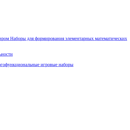
иром
Наборы для формирования элементарных математических
ьности
гофункциональные игровые наборы