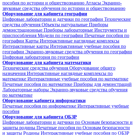
пособия по истории и обществознанию
Атласы
Экранно-
звуковые средства обучения по истории и обществознанию
Оборудование для кабинета географии
Цифровые лаборатории и датчики по географии
Технические
средства обучения
Объекты натуральные
Приборы
демонстрационные
Приборы лабораторные
Инструменты и
приспособления
Модели по географии
Печатные пособия по
географии
Карты
Интерактивные наглядные комплексы
Интерактивные карты
Интерактивные учебные пособия по
географии
Экранно-звуковые средства обучения по географии
Цифровая лаборатория по географии
Оборудование для кабинета математики
Технические средства обучения
Оборудование общего
назначения
Интерактивные наглядные комплексы по
математике
Интерактивные учебные пособия по математике
Печатные пособия по математике
Приборы для демонстраций
Лабораторные наборы
Экранно-звуковые средства обучения
по математике
Оборудование кабинета информатики
Печатные пособия по информатике
Интерактивные учебные
пособия
Оборудование для кабинета ОБЗР
Цифровые лаборатории и датчики по Основам безопасности и
защиты родины
Печатные пособия по Основам безопасности
и защиты Родины
Интерактивные учебные пособия по ОБЗР