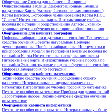
Оборудование
Стенды для кабинетов Истории и
Обществознания
Таблицы демонстрационные
Таблицы
раздаточные
Карты (матовое, 2-стороннее ламинирование)
Карты (матовое, 1-стороннее ламинирование)
Карты КПСО
"Спектр"
Интерактивные карты
Интерактивные учебные
пособия по истории и обществознанию
Атласы
Экранно-
звуковые средства обучения по истории и обществознанию
Оборудование для кабинета географии
Цифровые лаборатории и датчики по географии
Технические
средства обучения
Объекты натуральные
Приборы
демонстрационные
Приборы лабораторные
Инструменты и
приспособления
Модели по географии
Печатные пособия по
географии
Карты
Интерактивные наглядные комплексы
Интерактивные карты
Интерактивные учебные пособия по
географии
Экранно-звуковые средства обучения по географии
Цифровая лаборатория по географии
Оборудование для кабинета математики
Технические средства обучения
Оборудование общего
назначения
Интерактивные наглядные комплексы по
математике
Интерактивные учебные пособия по математике
Печатные пособия по математике
Приборы для демонстраций
Лабораторные наборы
Экранно-звуковые средства обучения
по математике
Оборудование кабинета информатики
Печатные пособия по информатике
Интерактивные учебные