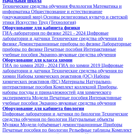
Начальная школа
Технические средства обучения
Филология
Математика и
информатика
Обществознание и естествознание
(окружающий мир)
Основы религиозных культур и светской
этики
Искусство
Труд (Технология)
Оборудование для кабинета физики
ГИА-лаборатория по физике 2021 - 2024
Цифровые
лаборатории и датчики
Технические средства обучения по
физике
Демонстрационные приборы по физике
Лабораторные
приборы по физике
Печатные пособия
Интерактивные
учебные пособия
Экранно-звуковые средства обучения
Оборудование для класса химии
ГИА по химии 2020 - 2024
ГИА по химии 2019
Цифровые
лаборатории и датчики
Технические средства обучения по
химии
Наборы химических реактивов (ОС)
Наборы
химических реактивов (ВС)
Материалы
Натурально-
интерактивные пособия
Комплект коллекций
Приборы,
наборы посуды и принадлежностей для химического
эксперимента
Модели
Печатные пособия
Интерактивные
учебные пособия
Экранно-звуковые средства обучения
Оборудование для кабинета биологии
Цифровые лаборатории и датчики по биологии
Технические
средства обучения по биологии
Натуральные объекты
Муляжи
Модели (объёмные) демонстрационные
Приборы
Печатные пособия по биологии
Рельефные таблицы
Комплект