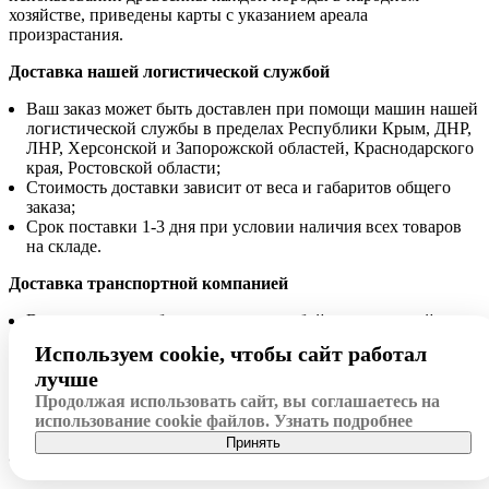
хозяйстве, приведены карты с указанием ареала
произрастания.
Доставка нашей логистической службой
Ваш заказ может быть доставлен при помощи машин нашей
логистической службы в пределах Республики Крым, ДНР,
ЛНР, Херсонской и Запорожской областей, Краснодарского
края, Ростовской области;
Стоимость доставки зависит от веса и габаритов общего
заказа;
Срок поставки 1-3 дня при условии наличия всех товаров
на складе.
Доставка транспортной компанией
Ваш заказ может быть доставлен любой транспортной
компанией, которая осуществляет доставку как в нашем, так
Используем cookie, чтобы сайт работал
и в Вашем городах;
лучше
Стоимость доставки определяет транспортная компания.
Для предварительного расчета Вы можете воспользоваться
Продолжая использовать сайт, вы соглашаетесь на
калькулятором на сайте выбранной Вами транспортной
использование cookie файлов.
Узнать подробнее
компании;
Принять
Срок поставки регламентирует транспортная компания.