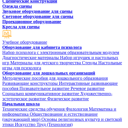
Сценические конструкции
Одежда сцены
Звуковое оборудование для сцены
Световое оборудование для сцены
Проекционное оборудование
Кресла для сцены
Учебное оборудование
Оборудование для кабинета психолога
Набор психолога с электронным образовательным модулем
Диагностические материалы
Набор игрушек и настольных
игр
Материалы для детского творчества
Стенды
Настольные
игры для психолога
Оборудование для дошкольных организаций
Методические пособия для дошкольного образования
Развивающие конструкторы
Интерактивные развивающие
пособия
Познавательное развитие
Речевое развитие
Социально коммуникативное развитие
Художественно-
эстетическое развитие
Физическое развитие
Начальная школа
Технические средства обучения
Филология
Математика и
информатика
Обществознание и естествознание
(окружающий мир)
Основы религиозных культур и светской
этики
Искусство
Труд (Технология)