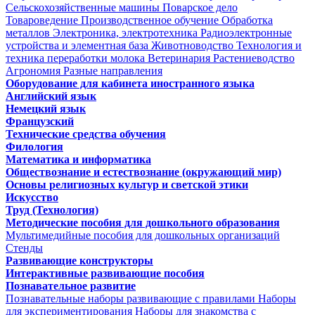
Сельскохозяйственные машины
Поварское дело
Товароведение
Производственное обучение
Обработка
металлов
Электроника, электротехника
Радиоэлектронные
устройства и элементная база
Животноводство
Технология и
техника переработки молока
Ветеринария
Растениеводство
Агрономия
Разные направления
Оборудование для кабинета иностранного языка
Английский язык
Немецкий язык
Французский
Технические средства обучения
Филология
Математика и информатика
Обществознание и естествознание (окружающий мир)
Основы религиозных культур и светской этики
Искусство
Труд (Технология)
Методические пособия для дошкольного образования
Мультимедийные пособия для дошкольных организаций
Стенды
Развивающие конструкторы
Интерактивные развивающие пособия
Познавательное развитие
Познавательные наборы развивающие с правилами
Наборы
для экспериментирования
Наборы для знакомства с