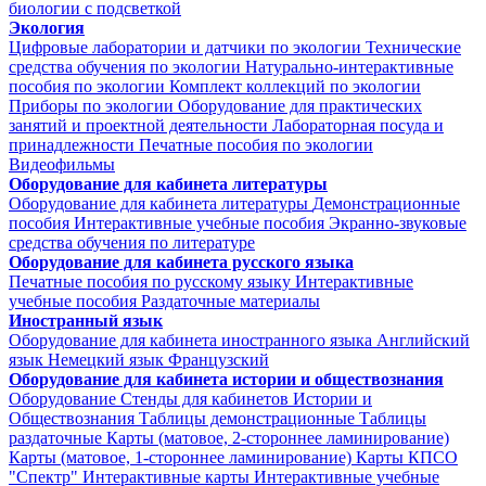
биологии с подсветкой
Экология
Цифровые лаборатории и датчики по экологии
Технические
средства обучения по экологии
Натурально-интерактивные
пособия по экологии
Комплект коллекций по экологии
Приборы по экологии
Оборудование для практических
занятий и проектной деятельности
Лабораторная посуда и
принадлежности
Печатные пособия по экологии
Видеофильмы
Оборудование для кабинета литературы
Оборудование для кабинета литературы
Демонстрационные
пособия
Интерактивные учебные пособия
Экранно-звуковые
средства обучения по литературе
Оборудование для кабинета русского языка
Печатные пособия по русскому языку
Интерактивные
учебные пособия
Раздаточные материалы
Иностранный язык
Оборудование для кабинета иностранного языка
Английский
язык
Немецкий язык
Французский
Оборудование для кабинета истории и обществознания
Оборудование
Стенды для кабинетов Истории и
Обществознания
Таблицы демонстрационные
Таблицы
раздаточные
Карты (матовое, 2-стороннее ламинирование)
Карты (матовое, 1-стороннее ламинирование)
Карты КПСО
"Спектр"
Интерактивные карты
Интерактивные учебные