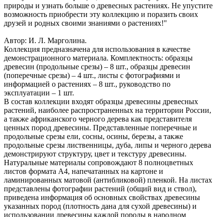
природы и узнать больше о древесных растениях. Не упустите
возможность приобрести эту коллекцию и поразить своих
друзей и родных своими знаниями о растениях!"
Автор: И. Л. Марголина.
Коллекция предназначена для использования в качестве
демонстрационного материала. Комплектность: образцы
древесин (продольные срезы) – 8 шт., образцы древесин
(поперечные срезы) – 4 шт., листы с фотографиями и
информацией о растениях – 8 шт., руководство по
эксплуатации – 1 шт.
В состав коллекции входят образцы древесины древесных
растений, наиболее распространенных на территории России,
а также африканского черного дерева как представителя
ценных пород древесины. Представленные поперечные и
продольные срезы ели, сосны, осины, березы, а также
продольные срезы лиственницы, дуба, липы и черного дерева
демонстрируют структуру, цвет и текстуру древесины.
Натуральные материалы сопровождают 8 полноцветных
листов формата А4, напечатанных на картоне и
ламинированных матовой (антибликовой) пленкой. На листах
представлены фотографии растений (общий вид и ствол),
приведена информация об основных свойствах древесины
указанных пород (плотность дана для сухой древесины) и
использовании древесины каждой породы в народном