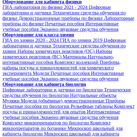
Оборудование для кабинета физики
ГИА-лаборатория по физике 2021 - 2024
Цифровые
лаборатории и датчики
Технические средства обучения по
физике
Демонстрационные приборы по физике
Лабораторные
приборы по физике
Печатные пособия
Интерактивные
учебные пособия
Экранно-звуковые средства обучения
Оборудование для класса химии
ГИА по химии 2020 - 2024
ГИА по химии 2019
Цифровые
лаборатории и датчики
Технические средства обучения по
химии
Наборы химических реактивов (ОС)
Наборы
химических реактивов (ВС)
Материалы
Натурально-
интерактивные пособия
Комплект коллекций
Приборы,
наборы посуды и принадлежностей для химического
эксперимента
Модели
Печатные пособия
Интерактивные
учебные пособия
Экранно-звуковые средства обучения
Оборудование для кабинета биологии
Цифровые лаборатории и датчики по биологии
Технические
средства обучения по биологии
Натуральные объекты
Муляжи
Модели (объёмные) демонстрационные
Приборы
Печатные пособия по биологии
Рельефные таблицы
Комплект
посуды и принадлежностей для опытов
Интерактивные
учебные пособия
Экранно-звуковые средства обучения
Комплект микропрепаратов по биологии
Комплект
микропрепаратов по ботанике
Микроскоп школьный для
кабинета биологии
Микроскоп школьный для кабинета