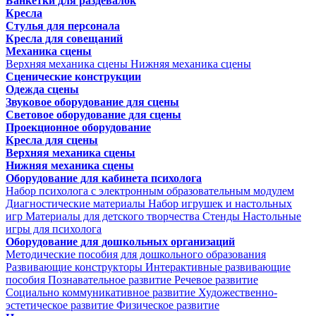
Банкетки для раздевалок
Кресла
Стулья для персонала
Кресла для совещаний
Механика сцены
Верхняя механика сцены
Нижняя механика сцены
Сценические конструкции
Одежда сцены
Звуковое оборудование для сцены
Световое оборудование для сцены
Проекционное оборудование
Кресла для сцены
Верхняя механика сцены
Нижняя механика сцены
Оборудование для кабинета психолога
Набор психолога с электронным образовательным модулем
Диагностические материалы
Набор игрушек и настольных
игр
Материалы для детского творчества
Стенды
Настольные
игры для психолога
Оборудование для дошкольных организаций
Методические пособия для дошкольного образования
Развивающие конструкторы
Интерактивные развивающие
пособия
Познавательное развитие
Речевое развитие
Социально коммуникативное развитие
Художественно-
эстетическое развитие
Физическое развитие