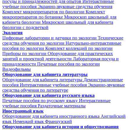
посуды и принадлежностей для опытов
Интерактивные
учебные пособия
Экранно-звуковые средства обучения
Комплект микропрепаратов по биологии
Комплект
микропрепаратов по ботанике
Микроскоп школьный для
кабинета биологии
Микроскоп школьный для кабинета
биологии с подсветкой
Экология
Цифровые лаборатории и датчики по экологии
Технические
средства обучения по экологии
Натурально-интерактивные
пособия по экологии
Комплект коллекций по экологии
Приборы по экологии
Оборудование для практических
занятий и проектной деятельности
Лабораторная посуда и
принадлежности
Печатные пособия по экологии
Видеофильмы
Оборудование для кабинета литературы
Оборудование для кабинета литературы
Демонстрационные
пособия
Интерактивные учебные пособия
Экранно-звуковые
средства обучения по литературе
Оборудование для кабинета русского языка
Печатные пособия по русскому языку
Интерактивные
учебные пособия
Раздаточные материалы
Иностранный язык
Оборудование для кабинета иностранного языка
Английский
язык
Немецкий язык
Французский
Оборудование для кабинета истории и обществознания