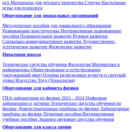
игр
Материалы для детского творчества
Стенды
Настольные
игры для психолога
Оборудование для дошкольных организаций
Методические пособия для дошкольного образования
Развивающие конструкторы
Интерактивные развивающие
пособия
Познавательное развитие
Речевое развитие
Социально коммуникативное развитие
Художественно-
эстетическое развитие
Физическое развитие
Начальная школа
Технические средства обучения
Филология
Математика и
информатика
Обществознание и естествознание
(окружающий мир)
Основы религиозных культур и светской
этики
Искусство
Труд (Технология)
Оборудование для кабинета физики
ГИА-лаборатория по физике 2021 - 2024
Цифровые
лаборатории и датчики
Технические средства обучения по
физике
Демонстрационные приборы по физике
Лабораторные
приборы по физике
Печатные пособия
Интерактивные
учебные пособия
Экранно-звуковые средства обучения
Оборудование для класса химии