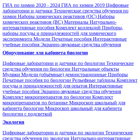
ГИА по химии 2020 - 2024
ГИА по химии 2019
Цифровые
лаборатории и датчики
Технические средства обучения по
химии
Наборы химических реактивов (ОС)
Наборы
химических реактивов (ВС)
Материалы
Натурально-
интерактивные пособия
Комплект коллекций
Приборы,
наборы посуды и принадлежностей для химического
эксперимента
Модели
Печатные пособия
Интерактивные
учебные пособия
Экранно-звуковые средства обучения
Оборудование для кабинета биологии
Цифровые лаборатории и датчики по биологии
Технические
средства обучения по биологии
Натуральные объекты
Муляжи
Модели (объёмные) демонстрационные
Приборы
Печатные пособия по биологии
Рельефные таблицы
Комплект
посуды и принадлежностей для опытов
Интерактивные
учебные пособия
Экранно-звуковые средства обучения
Комплект микропрепаратов по биологии
Комплект
микропрепаратов по ботанике
Микроскоп школьный для
кабинета биологии
Микроскоп школьный для кабинета
биологии с подсветкой
Экология
Цифровые лаборатории и датчики по экологии
Технические
средства обучения по экологии
Натурально-интерактивные