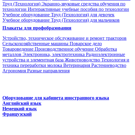
Труд (Технология)
Экранно-звуковые средства обучения по
технологии
Интерактивные учебные пособия по технологии
Учебное оборудование Труд (Технология) для девочек
Учебное оборудование Труд (Технология) для мальчиков
Плакаты для профобразования
Устройство, техническое обслуживание и ремонт тракторов
Сельскохозяйственные машины
Поварское дело
Товароведение
Производственное обучение
Обработка
металлов
Электроника, электротехника
Радиоэлектронные
устройства и элементная база
Животноводство
Технология и
техника переработки молока
Ветеринария
Растениеводство
Агрономия
Разные направления
Оборудование для кабинета иностранного языка
Английский язык
Немецкий язык
Французский