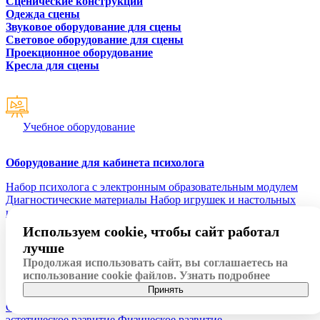
Сценические конструкции
Одежда сцены
Звуковое оборудование для сцены
Световое оборудование для сцены
Проекционное оборудование
Кресла для сцены
Учебное оборудование
Оборудование для кабинета психолога
Набор психолога с электронным образовательным модулем
Диагностические материалы
Набор игрушек и настольных
игр
Материалы для детского творчества
Стенды
Настольные
игры для психолога
Используем cookie, чтобы сайт работал
Оборудование для дошкольных организаций
лучше
Продолжая использовать сайт, вы соглашаетесь на
Методические пособия для дошкольного образования
использование cookie файлов.
Узнать подробнее
Развивающие конструкторы
Интерактивные развивающие
Принять
пособия
Познавательное развитие
Речевое развитие
Социально коммуникативное развитие
Художественно-
эстетическое развитие
Физическое развитие