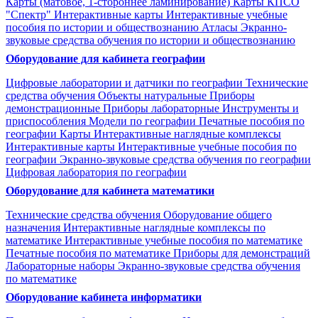
Карты (матовое, 1-стороннее ламинирование)
Карты КПСО
"Спектр"
Интерактивные карты
Интерактивные учебные
пособия по истории и обществознанию
Атласы
Экранно-
звуковые средства обучения по истории и обществознанию
Оборудование для кабинета географии
Цифровые лаборатории и датчики по географии
Технические
средства обучения
Объекты натуральные
Приборы
демонстрационные
Приборы лабораторные
Инструменты и
приспособления
Модели по географии
Печатные пособия по
географии
Карты
Интерактивные наглядные комплексы
Интерактивные карты
Интерактивные учебные пособия по
географии
Экранно-звуковые средства обучения по географии
Цифровая лаборатория по географии
Оборудование для кабинета математики
Технические средства обучения
Оборудование общего
назначения
Интерактивные наглядные комплексы по
математике
Интерактивные учебные пособия по математике
Печатные пособия по математике
Приборы для демонстраций
Лабораторные наборы
Экранно-звуковые средства обучения
по математике
Оборудование кабинета информатики