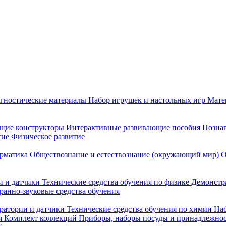
гностические материалы
Набор игрушек и настольных игр
Мате
щие конструкторы
Интерактивные развивающие пособия
Познав
тие
Физическое развитие
рматика
Обществознание и естествознание (окружающий мир)
О
 и датчики
Технические средства обучения по физике
Демонстр
ранно-звуковые средства обучения
ратории и датчики
Технические средства обучения по химии
Наб
я
Комплект коллекций
Приборы, наборы посуды и принадлежнос