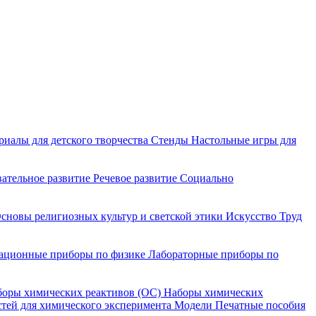
риалы для детского творчества
Стенды
Настольные игры для
ательное развитие
Речевое развитие
Социально
сновы религиозных культур и светской этики
Искусство
Труд
ационные приборы по физике
Лабораторные приборы по
оры химических реактивов (ОС)
Наборы химических
тей для химического эксперимента
Модели
Печатные пособия