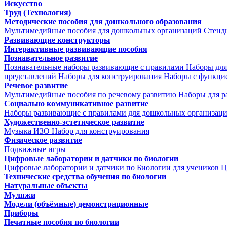
Искусство
Труд (Технология)
Методические пособия для дошкольного образования
Мультимедийные пособия для дошкольных организаций
Стенд
Развивающие конструкторы
Интерактивные развивающие пособия
Познавательное развитие
Познавательные наборы развивающие с правилами
Наборы для
представлений
Наборы для конструирования
Наборы с функци
Речевое развитие
Мультимедийные пособия по речевому развитию
Наборы для р
Социально коммуникативное развитие
Наборы развивающие с правилами для дошкольных организац
Художественно-эстетическое развитие
Музыка
ИЗО
Набор для конструирования
Физическое развитие
Подвижные игры
Цифровые лаборатории и датчики по биологии
Цифровые лаборатории и датчики по Биологии для учеников
Ц
Технические средства обучения по биологии
Натуральные объекты
Муляжи
Модели (объёмные) демонстрационные
Приборы
Печатные пособия по биологии