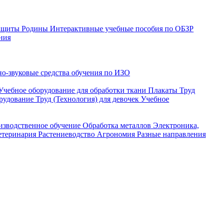
защиты Родины
Интерактивные учебные пособия по ОБЗР
ния
о-звуковые средства обучения по ИЗО
Учебное оборудование для обработки ткани
Плакаты Труд
рудование Труд (Технология) для девочек
Учебное
изводственное обучение
Обработка металлов
Электроника,
етеринария
Растениеводство
Агрономия
Разные направления