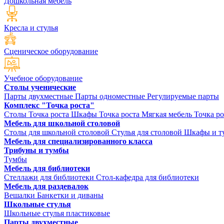
Дошкольная мебель
Кресла и стулья
Сценическое оборудование
Учебное оборудование
Столы ученические
Парты двухместные
Парты одноместные
Регулируемые парты
Комплекс "Точка роста"
Столы Точка роста
Шкафы Точка роста
Мягкая мебель Точка ро
Мебель для школьной столовой
Столы для школьной столовой
Стулья для столовой
Шкафы и ту
Мебель для специализированного класса
Трибуны и тумбы
Тумбы
Мебель для библиотеки
Стеллажи для библиотеки
Стол-кафедра для библиотеки
Мебель для раздевалок
Вешалки
Банкетки и диваны
Школьные стулья
Школьные стулья пластиковые
Парты двухместные