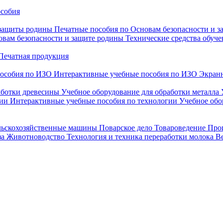
особия
 защиты родины
Печатные пособия по Основам безопасности и 
овам безопасности и защите родины
Технические средства обуче
Печатная продукция
особия по ИЗО
Интерактивные учебные пособия по ИЗО
Экранн
аботки древесины
Учебное оборудование для обработки металла
гии
Интерактивные учебные пособия по технологии
Учебное обо
льскохозяйственные машины
Поварское дело
Товароведение
Про
за
Животноводство
Технология и техника переработки молока
В