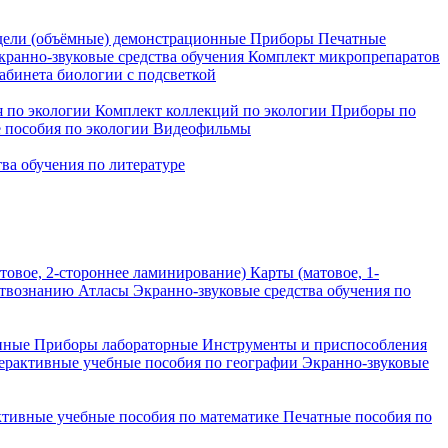
ели (объёмные) демонстрационные
Приборы
Печатные
кранно-звуковые средства обучения
Комплект микропрепаратов
бинета биологии с подсветкой
 по экологии
Комплект коллекций по экологии
Приборы по
 пособия по экологии
Видеофильмы
ва обучения по литературе
товое, 2-стороннее ламинирование)
Карты (матовое, 1-
ствознанию
Атласы
Экранно-звуковые средства обучения по
нные
Приборы лабораторные
Инструменты и приспособления
ерактивные учебные пособия по географии
Экранно-звуковые
тивные учебные пособия по математике
Печатные пособия по