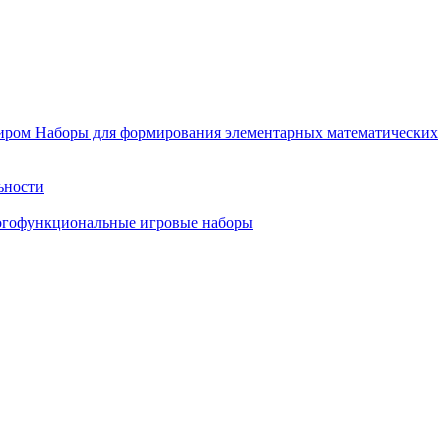
иром
Наборы для формирования элементарных математических
ьности
гофункциональные игровые наборы