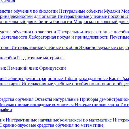
бучения
едства обучения по биологии
Натуральные объекты
Муляжи
Мод
принадлежностей для опытов
Интерактивные учебные пособия
Э
п школьный для кабинета биологии
Микроскоп школьный для ка
едства обучения по экологии
Натурально-интерактивные пособия
 деятельности
Лабораторная посуда и принадлежности
Печатные
собия
Интерактивные учебные пособия
Экранно-звуковые средст
пособия
Раздаточные материалы
зык
Немецкий язык
Французский
ия
Таблицы демонстрационные
Таблицы раздаточные
Карты (ма
ные карты
Интерактивные учебные пособия по истории и обще
редства обучения
Объекты натуральные
Приборы демонстрацио
нтерактивные наглядные комплексы
Интерактивные карты
Инт
графии
ния
Интерактивные наглядные комплексы по математике
Интерак
Экранно-звуковые средства обучения по математике