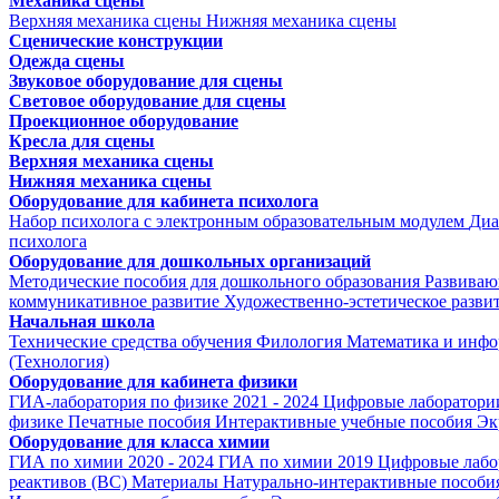
Механика сцены
Верхняя механика сцены
Нижняя механика сцены
Сценические конструкции
Одежда сцены
Звуковое оборудование для сцены
Световое оборудование для сцены
Проекционное оборудование
Кресла для сцены
Верхняя механика сцены
Нижняя механика сцены
Оборудование для кабинета психолога
Набор психолога с электронным образовательным модулем
Диа
психолога
Оборудование для дошкольных организаций
Методические пособия для дошкольного образования
Развиваю
коммуникативное развитие
Художественно-эстетическое разви
Начальная школа
Технические средства обучения
Филология
Математика и инфо
(Технология)
Оборудование для кабинета физики
ГИА-лаборатория по физике 2021 - 2024
Цифровые лаборатории
физике
Печатные пособия
Интерактивные учебные пособия
Эк
Оборудование для класса химии
ГИА по химии 2020 - 2024
ГИА по химии 2019
Цифровые лабо
реактивов (ВС)
Материалы
Натурально-интерактивные пособи