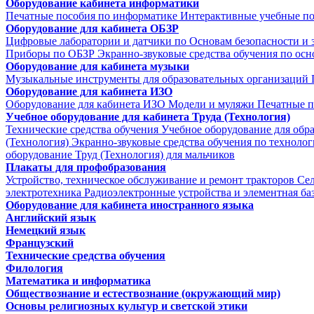
Оборудование кабинета информатики
Печатные пособия по информатике
Интерактивные учебные п
Оборудование для кабинета ОБЗР
Цифровые лаборатории и датчики по Основам безопасности и
Приборы по ОБЗР
Экранно-звуковые средства обучения по осн
Оборудование для кабинета музыки
Музыкальные инструменты для образовательных организаций
Оборудование для кабинета ИЗО
Оборудование для кабинета ИЗО
Модели и муляжи
Печатные п
Учебное оборудование для кабинета Труда (Технология)
Технические средства обучения
Учебное оборудование для обр
(Технология)
Экранно-звуковые средства обучения по техноло
оборудование Труд (Технология) для мальчиков
Плакаты для профобразования
Устройство, техническое обслуживание и ремонт тракторов
Се
электротехника
Радиоэлектронные устройства и элементная ба
Оборудование для кабинета иностранного языка
Английский язык
Немецкий язык
Французский
Технические средства обучения
Филология
Математика и информатика
Обществознание и естествознание (окружающий мир)
Основы религиозных культур и светской этики