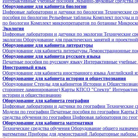
Интерактивные учебные пособия
Экранно-звуковые средства о
Оборудование для кабинета биологии
Цифровые лаборатории и датчики по биологии
Технические ср
пособия по биологии
Рельефные таблицы
Комплект посуды и 
по биологии
Комплект микропрепаратов по ботанике
Микроско
Экология
Цифровые лаборатории и датчики по экологии
Технические ср
экологии
Оборудование для практических занятий и проектной
Оборудование для кабинета литературы
Оборудование для кабинета литературы
Демонстрационные по
Оборудование для кабинета русского языка
Печатные пособия по русскому языку
Интерактивные учебные 
Иностранный язык
Оборудование для кабинета иностранного языка
Английский я
Оборудование для кабинета истории и обществознания
Оборудование
Стенды для кабинетов Истории и Обществознан
стороннее ламинирование)
Карты КПСО "Спектр"
Интерактив
истории и обществознанию
Оборудование для кабинета географии
Цифровые лаборатории и датчики по географии
Технические с
Модели по географии
Печатные пособия по географии
Карты
И
средства обучения по географии
Цифровая лаборатория по гео
Оборудование для кабинета математики
Технические средства обучения
Оборудование общего назначе
математике
Приборы для демонстраций
Лабораторные наборы