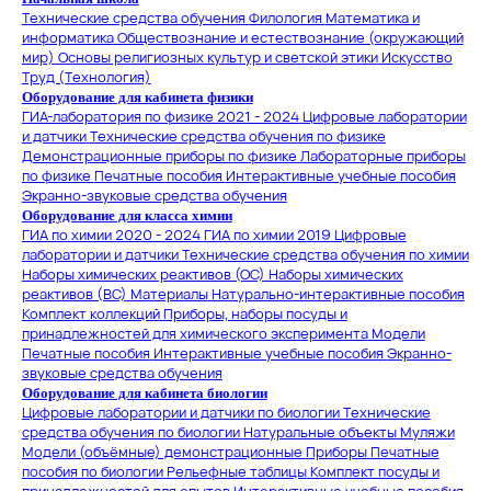
Технические средства обучения
Филология
Математика и
информатика
Обществознание и естествознание (окружающий
мир)
Основы религиозных культур и светской этики
Искусство
Труд (Технология)
Оборудование для кабинета физики
ГИА-лаборатория по физике 2021 - 2024
Цифровые лаборатории
и датчики
Технические средства обучения по физике
Демонстрационные приборы по физике
Лабораторные приборы
по физике
Печатные пособия
Интерактивные учебные пособия
Экранно-звуковые средства обучения
Оборудование для класса химии
ГИА по химии 2020 - 2024
ГИА по химии 2019
Цифровые
лаборатории и датчики
Технические средства обучения по химии
Наборы химических реактивов (ОС)
Наборы химических
реактивов (ВС)
Материалы
Натурально-интерактивные пособия
Комплект коллекций
Приборы, наборы посуды и
принадлежностей для химического эксперимента
Модели
Печатные пособия
Интерактивные учебные пособия
Экранно-
звуковые средства обучения
Оборудование для кабинета биологии
Цифровые лаборатории и датчики по биологии
Технические
средства обучения по биологии
Натуральные объекты
Муляжи
Модели (объёмные) демонстрационные
Приборы
Печатные
пособия по биологии
Рельефные таблицы
Комплект посуды и