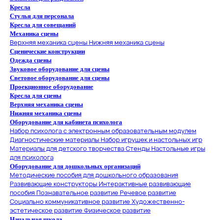
Кресла
Стулья для персонала
Кресла для совещаний
Механика сцены
Верхняя механика сцены
Нижняя механика сцены
Сценические конструкции
Одежда сцены
Звуковое оборудование для сцены
Световое оборудование для сцены
Проекционное оборудование
Кресла для сцены
Верхняя механика сцены
Нижняя механика сцены
Оборудование для кабинета психолога
Набор психолога с электронным образовательным модулем
Диагностические материалы
Набор игрушек и настольных игр
Материалы для детского творчества
Стенды
Настольные игры
для психолога
Оборудование для дошкольных организаций
Методические пособия для дошкольного образования
Развивающие конструкторы
Интерактивные развивающие
пособия
Познавательное развитие
Речевое развитие
Социально коммуникативное развитие
Художественно-
эстетическое развитие
Физическое развитие
Начальная школа