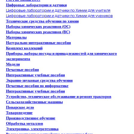
Цифровые лаборатории и датчики
Цифровые лаборатории и датчики по Химии для учителя
Цифровые лаборатории и датчики по Химии для учеников
Технические средства обучения по химии
Наборы химических реактивов (ОС)
Наборы химических реактивов (ВС)
Материалы
Натурально-интерактивные пособия
Комплект коллекций
Приборы, наборы посуды и принадлежностей для химического
эксперимента
Модели
Печатные пособия
Интерактивные учебные пособия
Экранно-звуковые средства обучения
Печатные пособия по информатике
Интерактивные учебные пособия
Устройство, техническое обслуживание и ремонт тракторов
Сельскохозяйственные машины
Поварское дело
Товароведение
Производственное обучение
Обработка металлов
Электроника, электротехника