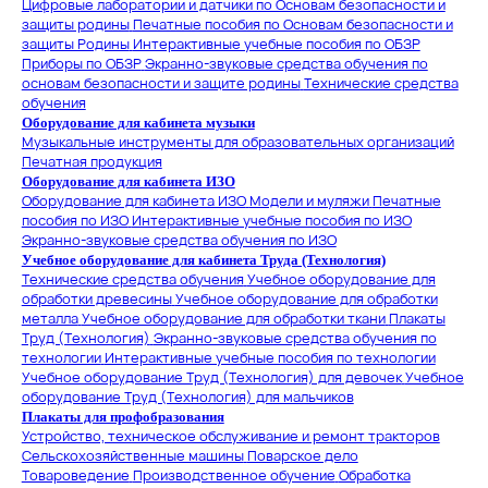
Цифровые лаборатории и датчики по Основам безопасности и
защиты родины
Печатные пособия по Основам безопасности и
защиты Родины
Интерактивные учебные пособия по ОБЗР
Приборы по ОБЗР
Экранно-звуковые средства обучения по
основам безопасности и защите родины
Технические средства
обучения
Оборудование для кабинета музыки
Музыкальные инструменты для образовательных организаций
Печатная продукция
Оборудование для кабинета ИЗО
Оборудование для кабинета ИЗО
Модели и муляжи
Печатные
пособия по ИЗО
Интерактивные учебные пособия по ИЗО
Экранно-звуковые средства обучения по ИЗО
Учебное оборудование для кабинета Труда (Технология)
Технические средства обучения
Учебное оборудование для
обработки древесины
Учебное оборудование для обработки
металла
Учебное оборудование для обработки ткани
Плакаты
Труд (Технология)
Экранно-звуковые средства обучения по
технологии
Интерактивные учебные пособия по технологии
Учебное оборудование Труд (Технология) для девочек
Учебное
оборудование Труд (Технология) для мальчиков
Плакаты для профобразования
Устройство, техническое обслуживание и ремонт тракторов
Сельскохозяйственные машины
Поварское дело
Товароведение
Производственное обучение
Обработка