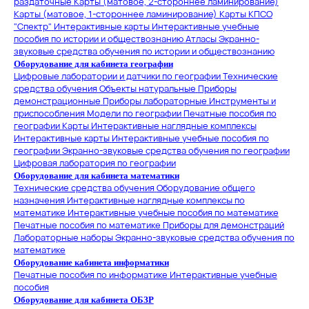
раздаточные
Карты (матовое, 2-стороннее ламинирование)
Карты (матовое, 1-стороннее ламинирование)
Карты КПСО
"Спектр"
Интерактивные карты
Интерактивные учебные
пособия по истории и обществознанию
Атласы
Экранно-
звуковые средства обучения по истории и обществознанию
Оборудование для кабинета географии
Цифровые лаборатории и датчики по географии
Технические
средства обучения
Объекты натуральные
Приборы
демонстрационные
Приборы лабораторные
Инструменты и
приспособления
Модели по географии
Печатные пособия по
географии
Карты
Интерактивные наглядные комплексы
Интерактивные карты
Интерактивные учебные пособия по
географии
Экранно-звуковые средства обучения по географии
Цифровая лаборатория по географии
Оборудование для кабинета математики
Технические средства обучения
Оборудование общего
назначения
Интерактивные наглядные комплексы по
математике
Интерактивные учебные пособия по математике
Печатные пособия по математике
Приборы для демонстраций
Лабораторные наборы
Экранно-звуковые средства обучения по
математике
Оборудование кабинета информатики
Печатные пособия по информатике
Интерактивные учебные
пособия
Оборудование для кабинета ОБЗР