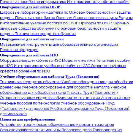
Печатные пособия по информатике
Интерактивные учебные пособия
Оборудование для кабинета ОБЗР
Цифровые лаборатории и датчики по Основам безопасности и защиты
родины
Печатные пособия по Основам безопасности и защиты Родины
Интерактивные учебные пособия по ОБЗР
Приборы по ОБЗР
Экранно-
звуковые средства обучения по основам безопасности и защите
родины
Технические средства обучения
Оборудование для кабинета музыки
Музыкальные инструменты для образовательных организаций
Печатная продукция
Оборудование для кабинета ИЗО
Оборудование для кабинета ИЗО
Модели и муляжи
Печатные пособия
по ИЗО
Интерактивные учебные пособия по ИЗО
Экранно-звуковые
средства обучения по ИЗО
Учебное оборудование для кабинета Труда (Технология)
Технические средства обучения
Учебное оборудование для обработки
древесины
Учебное оборудование для обработки металла
Учебное
оборудование для обработки ткани
Плакаты Труд (Технология)
Экранно-звуковые средства обучения по технологии
Интерактивные
учебные пособия по технологии
Учебное оборудование Труд
(Технология) для девочек
Учебное оборудование Труд (Технология)
для мальчиков
Плакаты для профобразования
Устройство, техническое обслуживание и ремонт тракторов
Сельскохозяйственные машины
Поварское дело
Товароведение