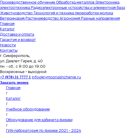
Производственное обучение
Обработка металлов
Электроника,
электротехника
Радиоэлектронные устройства и элементная база
Животноводство
Технология и техника переработки молока
Ветеринария
Растениеводство
Агрономия
Разные направления
Главная
Каталог
Доставка и оплата
Гарантия и возврат
Новости
Контакты
г. Симферополь,
ул. Девлет Гирея, д. 40
пн. - сб.: с 9:00 до 19:00
Воскресенье - выходной
info@krymosnashchenie.ru
+7 (978) 31 7777 1
Заказать звонок
Главная
/
Каталог
/
Учебное оборудование
/
Оборудование для кабинета физики
/
ГИА-лаборатория по физике 2021 - 2024