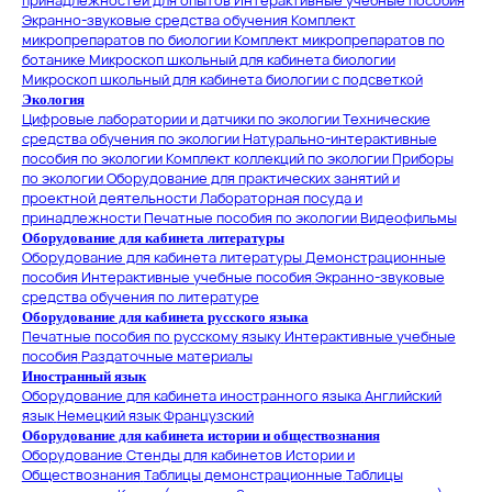
принадлежностей для опытов
Интерактивные учебные пособия
Экранно-звуковые средства обучения
Комплект
микропрепаратов по биологии
Комплект микропрепаратов по
ботанике
Микроскоп школьный для кабинета биологии
Микроскоп школьный для кабинета биологии с подсветкой
Экология
Цифровые лаборатории и датчики по экологии
Технические
средства обучения по экологии
Натурально-интерактивные
пособия по экологии
Комплект коллекций по экологии
Приборы
по экологии
Оборудование для практических занятий и
проектной деятельности
Лабораторная посуда и
принадлежности
Печатные пособия по экологии
Видеофильмы
Оборудование для кабинета литературы
Оборудование для кабинета литературы
Демонстрационные
пособия
Интерактивные учебные пособия
Экранно-звуковые
средства обучения по литературе
Оборудование для кабинета русского языка
Печатные пособия по русскому языку
Интерактивные учебные
пособия
Раздаточные материалы
Иностранный язык
Оборудование для кабинета иностранного языка
Английский
язык
Немецкий язык
Французский
Оборудование для кабинета истории и обществознания
Оборудование
Стенды для кабинетов Истории и
Обществознания
Таблицы демонстрационные
Таблицы