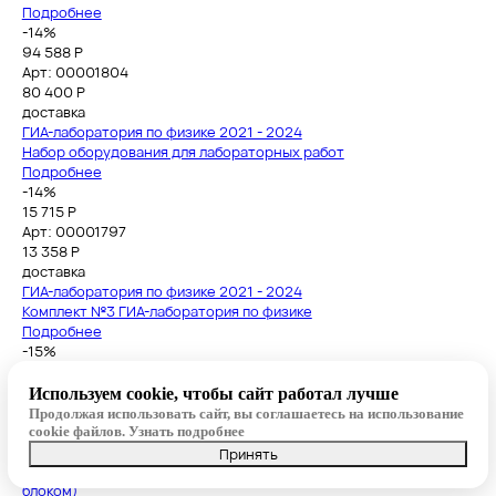
Подробнее
-14%
94 588 Р
Арт: 00001804
80 400
Р
доставка
ГИА-лаборатория по физике 2021 - 2024
Набор оборудования для лабораторных работ
Подробнее
-14%
15 715 Р
Арт: 00001797
13 358
Р
доставка
ГИА-лаборатория по физике 2021 - 2024
Комплект №3 ГИА-лаборатория по физике
Подробнее
-15%
12 513 Р
Арт: 00001800
Используем cookie, чтобы сайт работал лучше
10 636
Р
Продолжая использовать сайт, вы соглашаетесь на использование
доставка
cookie файлов.
Узнать подробнее
ГИА-лаборатория по физике 2021 - 2024
Принять
Комплект №4 ГИА-лаборатория по физике (с батарейным
блоком)