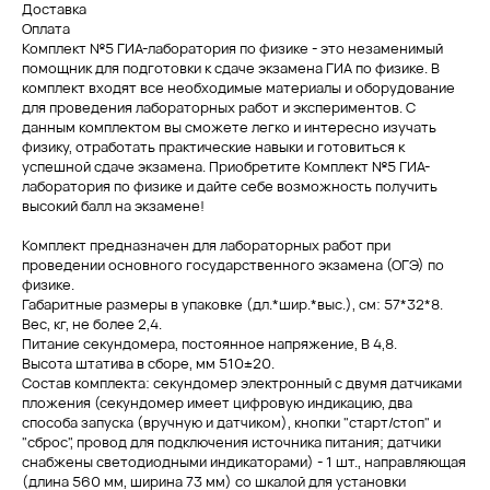
Доставка
Оплата
Комплект №5 ГИА-лаборатория по физике - это незаменимый
помощник для подготовки к сдаче экзамена ГИА по физике. В
комплект входят все необходимые материалы и оборудование
для проведения лабораторных работ и экспериментов. С
данным комплектом вы сможете легко и интересно изучать
физику, отработать практические навыки и готовиться к
успешной сдаче экзамена. Приобретите Комплект №5 ГИА-
лаборатория по физике и дайте себе возможность получить
высокий балл на экзамене!
​Комплект предназначен для лабораторных работ при
проведении основного государственного экзамена (ОГЭ) по
физике.
Габаритные размеры в упаковке (дл.*шир.*выс.), см: 57*32*8.
Вес, кг, не более 2,4.
Питание секундомера, постоянное напряжение, В 4,8.
Высота штатива в сборе, мм 510±20.
Состав комплекта: секундомер электронный с двумя датчиками
пложения (секундомер имеет цифровую индикацию, два
способа запуска (вручную и датчиком), кнопки "старт/стоп" и
"сброс", провод для подключения источника питания; датчики
снабжены светодиодными индикаторами) - 1 шт., направляющая
(длина 560 мм, ширина 73 мм) со шкалой для установки