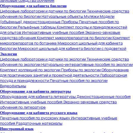
звуковые средства обучения
Оборудование для кабинета биологии
Цифровые лаборатории и датчики по биологии
Технические средства
обучения по биологии
Натуральные объекты
Муляжи
Модели
(объёмные) демонстрационные
Приборы
Печатные пособия по
биологии
Рельефные таблицы
Комплект посуды и принадлежностей
для опытов
Интерактивные учебные пособия
Экранно-звуковые
средства обучения
Комплект микропрепаратов по биологии
Комплект
микропрепаратов по ботанике
Микроскоп школьный для кабинета
биологии
Микроскоп школьный для кабинета биологии с подсветкой
Экология
Цифровые лаборатории и датчики по экологии
Технические средства
обучения по экологии
Натурально-интерактивные пособия по экологии
Комплект коллекций по экологии
Приборы по экологии
Оборудование
для практических занятий и проектной деятельности
Лабораторная
посуда и принадлежности
Печатные пособия по экологии
Видеофильмы
Оборудование для кабинета литературы
Оборудование для кабинета литературы
Демонстрационные пособия
Интерактивные учебные пособия
Экранно-звуковые средства
обучения по литературе
Оборудование для кабинета русского языка
Печатные пособия по русскому языку
Интерактивные учебные
пособия
Раздаточные материалы
Иностранный язык