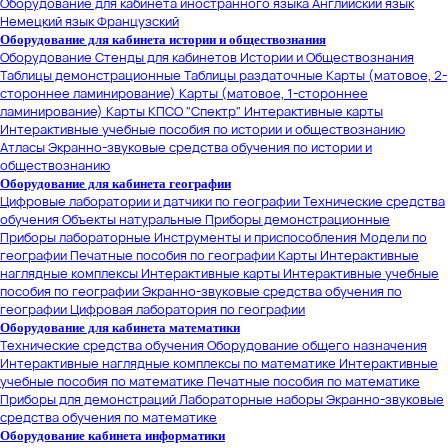
Оборудование для кабинета иностранного языка
Английский язык
Немецкий язык
Французский
Оборудование для кабинета истории и обществознания
Оборудование
Стенды для кабинетов Истории и Обществознания
Таблицы демонстрационные
Таблицы раздаточные
Карты (матовое, 2-
стороннее ламинирование)
Карты (матовое, 1-стороннее
ламинирование)
Карты КПСО "Спектр"
Интерактивные карты
Интерактивные учебные пособия по истории и обществознанию
Атласы
Экранно-звуковые средства обучения по истории и
обществознанию
Оборудование для кабинета географии
Цифровые лаборатории и датчики по географии
Технические средства
обучения
Объекты натуральные
Приборы демонстрационные
Приборы лабораторные
Инструменты и приспособления
Модели по
географии
Печатные пособия по географии
Карты
Интерактивные
наглядные комплексы
Интерактивные карты
Интерактивные учебные
пособия по географии
Экранно-звуковые средства обучения по
географии
Цифровая лаборатория по географии
Оборудование для кабинета математики
Технические средства обучения
Оборудование общего назначения
Интерактивные наглядные комплексы по математике
Интерактивные
учебные пособия по математике
Печатные пособия по математике
Приборы для демонстраций
Лабораторные наборы
Экранно-звуковые
средства обучения по математике
Оборудование кабинета информатики