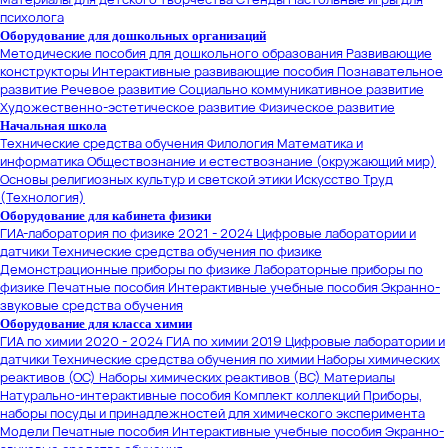
психолога
Оборудование для дошкольных организаций
Методические пособия для дошкольного образования
Развивающие
конструкторы
Интерактивные развивающие пособия
Познавательное
развитие
Речевое развитие
Социально коммуникативное развитие
Художественно-эстетическое развитие
Физическое развитие
Начальная школа
Технические средства обучения
Филология
Математика и
информатика
Обществознание и естествознание (окружающий мир)
Основы религиозных культур и светской этики
Искусство
Труд
(Технология)
Оборудование для кабинета физики
ГИА-лаборатория по физике 2021 - 2024
Цифровые лаборатории и
датчики
Технические средства обучения по физике
Демонстрационные приборы по физике
Лабораторные приборы по
физике
Печатные пособия
Интерактивные учебные пособия
Экранно-
звуковые средства обучения
Оборудование для класса химии
ГИА по химии 2020 - 2024
ГИА по химии 2019
Цифровые лаборатории и
датчики
Технические средства обучения по химии
Наборы химических
реактивов (ОС)
Наборы химических реактивов (ВС)
Материалы
Натурально-интерактивные пособия
Комплект коллекций
Приборы,
наборы посуды и принадлежностей для химического эксперимента
Модели
Печатные пособия
Интерактивные учебные пособия
Экранно-