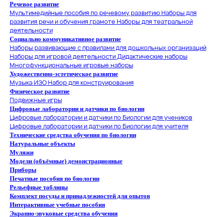
Речевое развитие
Мультимедийные пособия по речевому развитию
Наборы для
развития речи и обучения грамоте
Наборы для театральной
деятельности
Социально коммуникативное развитие
Наборы развивающие с правилами для дошкольных организаций
Наборы для игровой деятельности
Дидактические наборы
Многофункциональные игровые наборы
Художественно-эстетическое развитие
Музыка
ИЗО
Набор для конструирования
Физическое развитие
Подвижные игры
Цифровые лаборатории и датчики по биологии
Цифровые лаборатории и датчики по Биологии для учеников
Цифровые лаборатории и датчики по Биологии для учителя
Технические средства обучения по биологии
Натуральные объекты
Муляжи
Модели (объёмные) демонстрационные
Приборы
Печатные пособия по биологии
Рельефные таблицы
Комплект посуды и принадлежностей для опытов
Интерактивные учебные пособия
Экранно-звуковые средства обучения