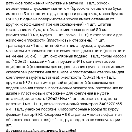
датчиков положения и пружины маятника - 1 шт., брусок
деревянный с пусковым магнитом (брусок изготовлен из бука,
имеет по 3 отверстия с двух сторон и два крючка, масса бруска
(50±2) г, одна из поверхностей бруска имеет отличный от
других коэффициент трения скольжения) - 1 шт., штатив
(основание из бука, стойка алюминиевая длиной 50 см,
диаметром 10 мм, муфта - 1 шт., лапка - 1 шт.) с креплением для
наклонной плоскости (пластиковый стержень) - 1 шт.,
транспортир - 1 шт., нитяной маятник с грузом, с пусковым
магнитом и с возможностью изменения длины нити (длина нити
не менее 50 см) - 1 шт., бифилярный подвес - 1 шт., грузы массой
по (100±2) г каждый - 4 шт., пружина № 1 с сантиметровой
оцифровкой (с крючком для подвешивания грузов, пластиковым
указателем растяжения по шкале и пластиковым стержнем для
крепления в муфте штатива), жесткость (50±2) Н/м - 1 шт.,
пружина № 2 с сантиметровой оцифровкой (с крючком для
подвешивания грузов, пластиковым указателем растяжения по
шкале и пластиковым стержнем для крепления в муфте
штатива), жесткость (20±2) Н/м - 1 шт., мерная лента, цена
деления 1 мм - 1 шт., лоток пластиковый размером 340*270*55
мм​ - 1 шт., учебное пособие «Лабораторные наборы по курсу
физики» (автор Е.Ю. Косарева – 68 страниц – печать офсетная,
обложка полноцветная) – 1 шт., руководство по эксплуатации - 1
шт.​
Доставка нашей логистической службой