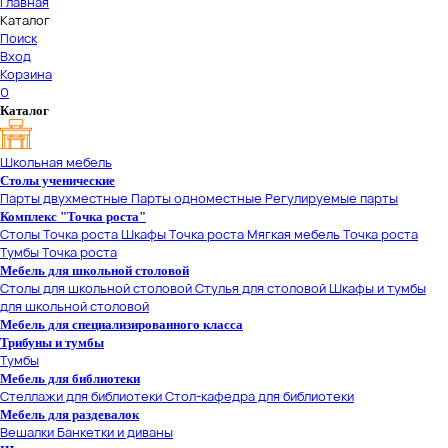
Главная
Каталог
Поиск
Вход
Корзина
0
Каталог
Школьная мебель
Столы ученические
Парты двухместные
Парты одноместные
Регулируемые парты
Комплекс "Точка роста"
Столы Точка роста
Шкафы Точка роста
Мягкая мебель Точка роста
Тумбы Точка роста
Мебель для школьной столовой
Столы для школьной столовой
Стулья для столовой
Шкафы и тумбы
для школьной столовой
Мебель для специализированного класса
Трибуны и тумбы
Тумбы
Мебель для библиотеки
Стеллажи для библиотеки
Стол-кафедра для библиотеки
Мебель для раздевалок
Вешалки
Банкетки и диваны