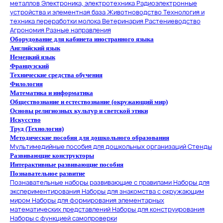
металлов
Электроника, электротехника
Радиоэлектронные
устройства и элементная база
Животноводство
Технология и
техника переработки молока
Ветеринария
Растениеводство
Агрономия
Разные направления
Оборудование для кабинета иностранного языка
Английский язык
Немецкий язык
Французский
Технические средства обучения
Филология
Математика и информатика
Обществознание и естествознание (окружающий мир)
Основы религиозных культур и светской этики
Искусство
Труд (Технология)
Методические пособия для дошкольного образования
Мультимедийные пособия для дошкольных организаций
Стенды
Развивающие конструкторы
Интерактивные развивающие пособия
Познавательное развитие
Познавательные наборы развивающие с правилами
Наборы для
экспериментирования
Наборы для знакомства с окружающим
миром
Наборы для формирования элементарных
математических представлений
Наборы для конструирования
Наборы с функцией самопроверки