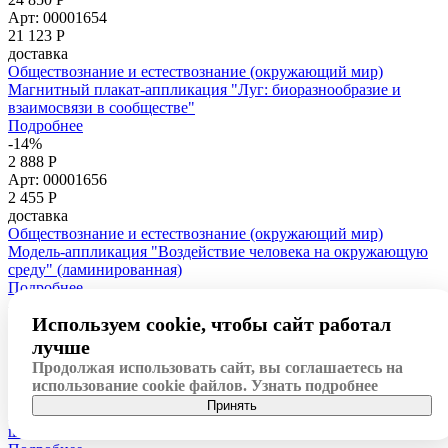
Арт: 00001654
21 123
Р
доставка
Обществознание и естествознание (окружающий мир)
Магнитный плакат-аппликация "Луг: биоразнообразие и
взаимосвязи в сообществе"
Подробнее
-14%
2 888 Р
Арт: 00001656
2 455
Р
доставка
Обществознание и естествознание (окружающий мир)
Модель-аппликация "Воздействие человека на окружающую
среду" (ламинированная)
Подробнее
-15%
Используем cookie, чтобы сайт работал
2 660 Р
Арт: 00001675
лучше
2 261
Р
Продолжая использовать сайт, вы соглашаетесь на
доставка
использование cookie файлов.
Узнать подробнее
Обществознание и естествознание (окружающий мир)
Принять
Таблицы демонстрационные "Безопасное поведение
школьника" (нач. шк.)