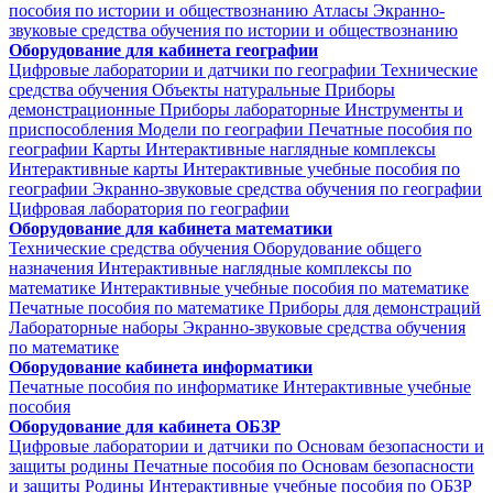
пособия по истории и обществознанию
Атласы
Экранно-
звуковые средства обучения по истории и обществознанию
Оборудование для кабинета географии
Цифровые лаборатории и датчики по географии
Технические
средства обучения
Объекты натуральные
Приборы
демонстрационные
Приборы лабораторные
Инструменты и
приспособления
Модели по географии
Печатные пособия по
географии
Карты
Интерактивные наглядные комплексы
Интерактивные карты
Интерактивные учебные пособия по
географии
Экранно-звуковые средства обучения по географии
Цифровая лаборатория по географии
Оборудование для кабинета математики
Технические средства обучения
Оборудование общего
назначения
Интерактивные наглядные комплексы по
математике
Интерактивные учебные пособия по математике
Печатные пособия по математике
Приборы для демонстраций
Лабораторные наборы
Экранно-звуковые средства обучения
по математике
Оборудование кабинета информатики
Печатные пособия по информатике
Интерактивные учебные
пособия
Оборудование для кабинета ОБЗР
Цифровые лаборатории и датчики по Основам безопасности и
защиты родины
Печатные пособия по Основам безопасности
и защиты Родины
Интерактивные учебные пособия по ОБЗР