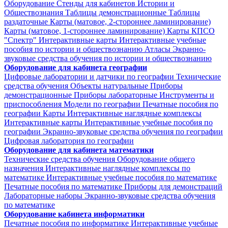
Оборудование
Стенды для кабинетов Истории и
Обществознания
Таблицы демонстрационные
Таблицы
раздаточные
Карты (матовое, 2-стороннее ламинирование)
Карты (матовое, 1-стороннее ламинирование)
Карты КПСО
"Спектр"
Интерактивные карты
Интерактивные учебные
пособия по истории и обществознанию
Атласы
Экранно-
звуковые средства обучения по истории и обществознанию
Оборудование для кабинета географии
Цифровые лаборатории и датчики по географии
Технические
средства обучения
Объекты натуральные
Приборы
демонстрационные
Приборы лабораторные
Инструменты и
приспособления
Модели по географии
Печатные пособия по
географии
Карты
Интерактивные наглядные комплексы
Интерактивные карты
Интерактивные учебные пособия по
географии
Экранно-звуковые средства обучения по географии
Цифровая лаборатория по географии
Оборудование для кабинета математики
Технические средства обучения
Оборудование общего
назначения
Интерактивные наглядные комплексы по
математике
Интерактивные учебные пособия по математике
Печатные пособия по математике
Приборы для демонстраций
Лабораторные наборы
Экранно-звуковые средства обучения
по математике
Оборудование кабинета информатики
Печатные пособия по информатике
Интерактивные учебные