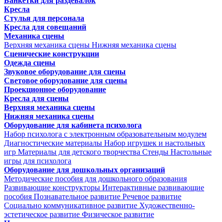
Банкетки для раздевалок
Кресла
Стулья для персонала
Кресла для совещаний
Механика сцены
Верхняя механика сцены
Нижняя механика сцены
Сценические конструкции
Одежда сцены
Звуковое оборудование для сцены
Световое оборудование для сцены
Проекционное оборудование
Кресла для сцены
Верхняя механика сцены
Нижняя механика сцены
Оборудование для кабинета психолога
Набор психолога с электронным образовательным модулем
Диагностические материалы
Набор игрушек и настольных
игр
Материалы для детского творчества
Стенды
Настольные
игры для психолога
Оборудование для дошкольных организаций
Методические пособия для дошкольного образования
Развивающие конструкторы
Интерактивные развивающие
пособия
Познавательное развитие
Речевое развитие
Социально коммуникативное развитие
Художественно-
эстетическое развитие
Физическое развитие