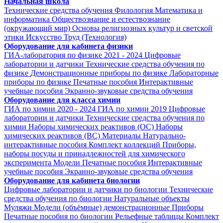
Начальная школа
Технические средства обучения
Филология
Математика и
информатика
Обществознание и естествознание
(окружающий мир)
Основы религиозных культур и светской
этики
Искусство
Труд (Технология)
Оборудование для кабинета физики
ГИА-лаборатория по физике 2021 - 2024
Цифровые
лаборатории и датчики
Технические средства обучения по
физике
Демонстрационные приборы по физике
Лабораторные
приборы по физике
Печатные пособия
Интерактивные
учебные пособия
Экранно-звуковые средства обучения
Оборудование для класса химии
ГИА по химии 2020 - 2024
ГИА по химии 2019
Цифровые
лаборатории и датчики
Технические средства обучения по
химии
Наборы химических реактивов (ОС)
Наборы
химических реактивов (ВС)
Материалы
Натурально-
интерактивные пособия
Комплект коллекций
Приборы,
наборы посуды и принадлежностей для химического
эксперимента
Модели
Печатные пособия
Интерактивные
учебные пособия
Экранно-звуковые средства обучения
Оборудование для кабинета биологии
Цифровые лаборатории и датчики по биологии
Технические
средства обучения по биологии
Натуральные объекты
Муляжи
Модели (объёмные) демонстрационные
Приборы
Печатные пособия по биологии
Рельефные таблицы
Комплект