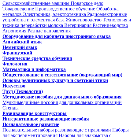
Сельскохозяйственные машины
Поварское дело
Товароведение
Производственное обучение
Обработка
металлов
Электроника, электротехника
Радиоэлектронные
устройства и элементная база
Животноводство
Технология и
техника переработки молока
Ветеринария
Растениеводство
Агрономия
Разные направления
Оборудование для кабинета иностранного языка
Английский язык
Немецкий язык
Французский
Технические средства обучения
Филология
Математика и информатика
Обществознание и естествознание (окружающий мир)
Основы религиозных культур и светской этики
Искусство
Труд (Технология)
Методические пособия для дошкольного образования
Мультимедийные пособия для дошкольных организаций
Стенды
Развивающие конструкторы
Интерактивные развивающие пособия
Познавательное развитие
Познавательные наборы развивающие с правилами
Наборы
для экспериментирования
Наборы для знакомства с