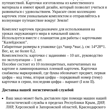
путешествий. Карточки изготовлены из качественного
материала и имеют яркий дизайн, который позволит учиться и
развиваться с удовольствием. Украсьте свою коллекцию
карточек этим уникальным комплектом и отправляйтесь в
волнующее путешествие вокруг Земли!
Комплект карточек предназначен для использования на
уроках окружающего мира в начальной школе.
Используется вместе с планшетом для работы с карточками
"Калейдоскоп".
Габаритные размеры в упаковке (дл.*шир.*выс.), см: 14*28*1.
Вес, кг, не более 0,2.
Комплектность: карточки с заданиями – 10 шт., руководство
по эксплуатации – 1 шт.
Пособие состоит из 10 полноцветных, напечатанных на
картоне и ламинированных пленкой карточек. Карточки
снабжены маркировкой, где буква обозначает предмет, первая
цифра – код темы, вторая цифра – порядковый номер (тему)
карточки в серии, последняя цифра – вариант (I или II).
Доставка нашей логистической службой
Ваш заказ может быть доставлен при помощи машин нашей
логистической службы в пределах Республики Крым, ДНР,
ЛНР, Херсонской и Запорожской областей, Краснодарского