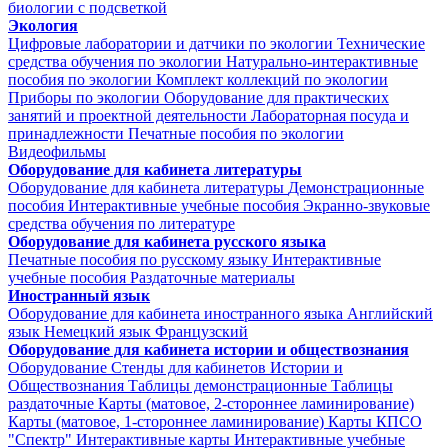
биологии с подсветкой
Экология
Цифровые лаборатории и датчики по экологии
Технические
средства обучения по экологии
Натурально-интерактивные
пособия по экологии
Комплект коллекций по экологии
Приборы по экологии
Оборудование для практических
занятий и проектной деятельности
Лабораторная посуда и
принадлежности
Печатные пособия по экологии
Видеофильмы
Оборудование для кабинета литературы
Оборудование для кабинета литературы
Демонстрационные
пособия
Интерактивные учебные пособия
Экранно-звуковые
средства обучения по литературе
Оборудование для кабинета русского языка
Печатные пособия по русскому языку
Интерактивные
учебные пособия
Раздаточные материалы
Иностранный язык
Оборудование для кабинета иностранного языка
Английский
язык
Немецкий язык
Французский
Оборудование для кабинета истории и обществознания
Оборудование
Стенды для кабинетов Истории и
Обществознания
Таблицы демонстрационные
Таблицы
раздаточные
Карты (матовое, 2-стороннее ламинирование)
Карты (матовое, 1-стороннее ламинирование)
Карты КПСО
"Спектр"
Интерактивные карты
Интерактивные учебные