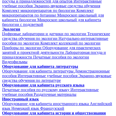
посуды и принадлежностей для опытов
Интерактивные
учебные пособия
Экранно-звуковые средства обучения
Комплект микропрепаратов по биологии
Комплект
микропрепаратов по ботанике
Микроскоп школьный для
кабинета биологии
Микроскоп школьный для кабинета
биологии с подсветкой
Экология
Цифровые лаборатории и датчики по экологии
Технические
средства обучения по экологии
Натурально-интерактивные
пособия по экологии
Комплект коллекций по экологии
Приборы по экологии
Оборудование для практических
занятий и проектной деятельности
Лабораторная посуда и
принадлежности
Печатные пособия по экологии
Видеофильмы
Оборудование для кабинета литературы
Оборудование для кабинета литературы
Демонстрационные
пособия
Интерактивные учебные пособия
Экранно-звуковые
средства обучения по литературе
Оборудование для кабинета русского языка
Печатные пособия по русскому языку
Интерактивные
учебные пособия
Раздаточные материалы
Иностранный язык
Оборудование для кабинета иностранного языка
Английский
язык
Немецкий язык
Французский
Оборудование для кабинета истории и обществознания