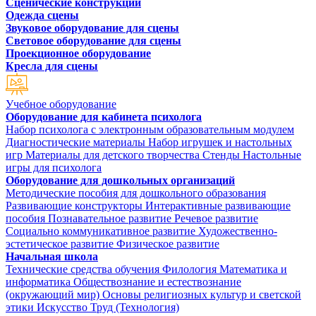
Сценические конструкции
Одежда сцены
Звуковое оборудование для сцены
Световое оборудование для сцены
Проекционное оборудование
Кресла для сцены
Учебное оборудование
Оборудование для кабинета психолога
Набор психолога с электронным образовательным модулем
Диагностические материалы
Набор игрушек и настольных
игр
Материалы для детского творчества
Стенды
Настольные
игры для психолога
Оборудование для дошкольных организаций
Методические пособия для дошкольного образования
Развивающие конструкторы
Интерактивные развивающие
пособия
Познавательное развитие
Речевое развитие
Социально коммуникативное развитие
Художественно-
эстетическое развитие
Физическое развитие
Начальная школа
Технические средства обучения
Филология
Математика и
информатика
Обществознание и естествознание
(окружающий мир)
Основы религиозных культур и светской
этики
Искусство
Труд (Технология)