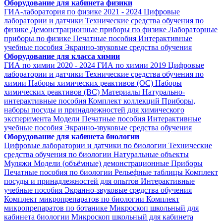
Оборудование для кабинета физики
ГИА-лаборатория по физике 2021 - 2024
Цифровые
лаборатории и датчики
Технические средства обучения по
физике
Демонстрационные приборы по физике
Лабораторные
приборы по физике
Печатные пособия
Интерактивные
учебные пособия
Экранно-звуковые средства обучения
Оборудование для класса химии
ГИА по химии 2020 - 2024
ГИА по химии 2019
Цифровые
лаборатории и датчики
Технические средства обучения по
химии
Наборы химических реактивов (ОС)
Наборы
химических реактивов (ВС)
Материалы
Натурально-
интерактивные пособия
Комплект коллекций
Приборы,
наборы посуды и принадлежностей для химического
эксперимента
Модели
Печатные пособия
Интерактивные
учебные пособия
Экранно-звуковые средства обучения
Оборудование для кабинета биологии
Цифровые лаборатории и датчики по биологии
Технические
средства обучения по биологии
Натуральные объекты
Муляжи
Модели (объёмные) демонстрационные
Приборы
Печатные пособия по биологии
Рельефные таблицы
Комплект
посуды и принадлежностей для опытов
Интерактивные
учебные пособия
Экранно-звуковые средства обучения
Комплект микропрепаратов по биологии
Комплект
микропрепаратов по ботанике
Микроскоп школьный для
кабинета биологии
Микроскоп школьный для кабинета