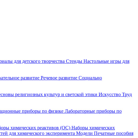
риалы для детского творчества
Стенды
Настольные игры для
ательное развитие
Речевое развитие
Социально
сновы религиозных культур и светской этики
Искусство
Труд
ационные приборы по физике
Лабораторные приборы по
оры химических реактивов (ОС)
Наборы химических
тей для химического эксперимента
Модели
Печатные пособия