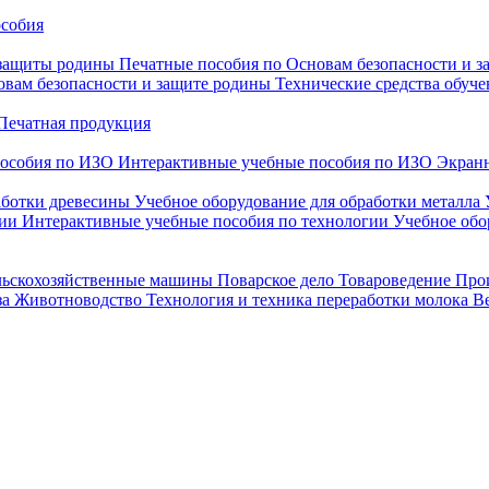
особия
 защиты родины
Печатные пособия по Основам безопасности и 
овам безопасности и защите родины
Технические средства обуче
Печатная продукция
особия по ИЗО
Интерактивные учебные пособия по ИЗО
Экранн
аботки древесины
Учебное оборудование для обработки металла
гии
Интерактивные учебные пособия по технологии
Учебное обо
льскохозяйственные машины
Поварское дело
Товароведение
Про
за
Животноводство
Технология и техника переработки молока
В