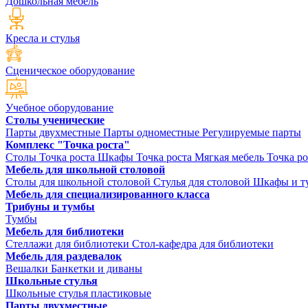
Дошкольная мебель
Кресла и стулья
Сценическое оборудование
Учебное оборудование
Столы ученические
Парты двухместные
Парты одноместные
Регулируемые парты
Комплекс "Точка роста"
Столы Точка роста
Шкафы Точка роста
Мягкая мебель Точка ро
Мебель для школьной столовой
Столы для школьной столовой
Стулья для столовой
Шкафы и ту
Мебель для специализированного класса
Трибуны и тумбы
Тумбы
Мебель для библиотеки
Стеллажи для библиотеки
Стол-кафедра для библиотеки
Мебель для раздевалок
Вешалки
Банкетки и диваны
Школьные стулья
Школьные стулья пластиковые
Парты двухместные