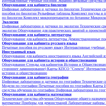
Интерактивные учебные пособия
Экранно-звуковые средства о
Оборудование для кабинета биологии
Цифровые лаборатории и датчики по биологии
Технические ср
пособия по биологии
Рельефные таблицы
Комплект посуды и 
по биологии
Комплект микропрепаратов по ботанике
Микроско
Экология
Цифровые лаборатории и датчики по экологии
Технические ср
экологии
Оборудование для практических занятий и проектной
Оборудование для кабинета литературы
Оборудование для кабинета литературы
Демонстрационные по
Оборудование для кабинета русского языка
Печатные пособия по русскому языку
Интерактивные учебные 
Иностранный язык
Оборудование для кабинета иностранного языка
Английский я
Оборудование для кабинета истории и обществознания
Оборудование
Стенды для кабинетов Истории и Обществознан
стороннее ламинирование)
Карты КПСО "Спектр"
Интерактив
истории и обществознанию
Оборудование для кабинета географии
Цифровые лаборатории и датчики по географии
Технические с
Модели по географии
Печатные пособия по географии
Карты
И
средства обучения по географии
Цифровая лаборатория по гео
Оборудование для кабинета математики
Технические средства обучения
Оборудование общего назначе
математике
Приборы для демонстраций
Лабораторные наборы