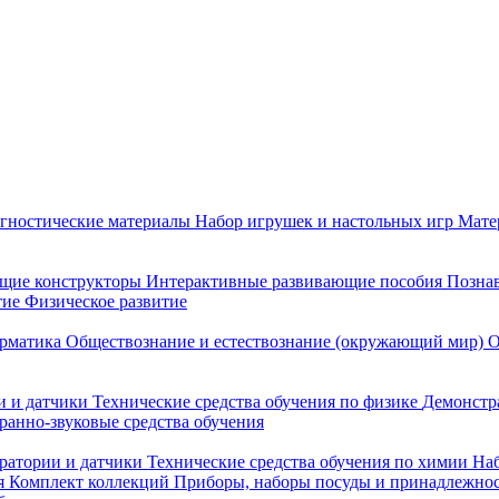
гностические материалы
Набор игрушек и настольных игр
Мате
щие конструкторы
Интерактивные развивающие пособия
Познав
тие
Физическое развитие
рматика
Обществознание и естествознание (окружающий мир)
О
 и датчики
Технические средства обучения по физике
Демонстр
ранно-звуковые средства обучения
ратории и датчики
Технические средства обучения по химии
Наб
я
Комплект коллекций
Приборы, наборы посуды и принадлежнос