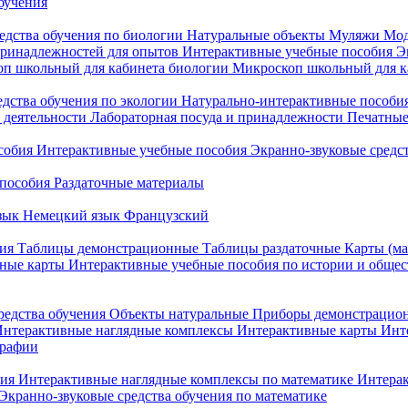
бучения
едства обучения по биологии
Натуральные объекты
Муляжи
Мод
принадлежностей для опытов
Интерактивные учебные пособия
Э
п школьный для кабинета биологии
Микроскоп школьный для ка
едства обучения по экологии
Натурально-интерактивные пособия
 деятельности
Лабораторная посуда и принадлежности
Печатные
собия
Интерактивные учебные пособия
Экранно-звуковые средст
пособия
Раздаточные материалы
зык
Немецкий язык
Французский
ия
Таблицы демонстрационные
Таблицы раздаточные
Карты (ма
ные карты
Интерактивные учебные пособия по истории и обще
редства обучения
Объекты натуральные
Приборы демонстрацио
нтерактивные наглядные комплексы
Интерактивные карты
Инт
графии
ния
Интерактивные наглядные комплексы по математике
Интерак
Экранно-звуковые средства обучения по математике