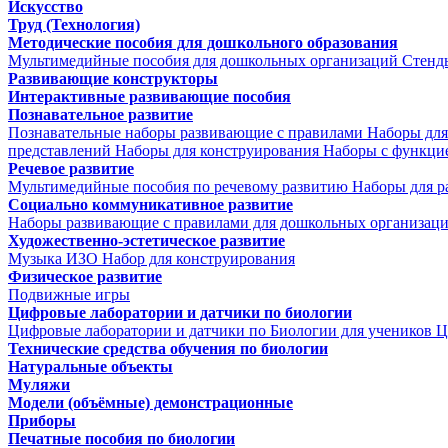
Искусство
Труд (Технология)
Методические пособия для дошкольного образования
Мультимедийные пособия для дошкольных организаций
Стенд
Развивающие конструкторы
Интерактивные развивающие пособия
Познавательное развитие
Познавательные наборы развивающие с правилами
Наборы для
представлений
Наборы для конструирования
Наборы с функци
Речевое развитие
Мультимедийные пособия по речевому развитию
Наборы для р
Социально коммуникативное развитие
Наборы развивающие с правилами для дошкольных организац
Художественно-эстетическое развитие
Музыка
ИЗО
Набор для конструирования
Физическое развитие
Подвижные игры
Цифровые лаборатории и датчики по биологии
Цифровые лаборатории и датчики по Биологии для учеников
Ц
Технические средства обучения по биологии
Натуральные объекты
Муляжи
Модели (объёмные) демонстрационные
Приборы
Печатные пособия по биологии