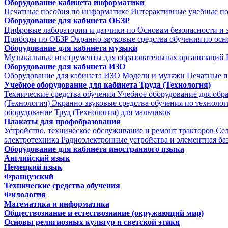
Оборудование кабинета информатики
Печатные пособия по информатике
Интерактивные учебные п
Оборудование для кабинета ОБЗР
Цифровые лаборатории и датчики по Основам безопасности и
Приборы по ОБЗР
Экранно-звуковые средства обучения по осн
Оборудование для кабинета музыки
Музыкальные инструменты для образовательных организаций
Оборудование для кабинета ИЗО
Оборудование для кабинета ИЗО
Модели и муляжи
Печатные п
Учебное оборудование для кабинета Труда (Технология)
Технические средства обучения
Учебное оборудование для обр
(Технология)
Экранно-звуковые средства обучения по техноло
оборудование Труд (Технология) для мальчиков
Плакаты для профобразования
Устройство, техническое обслуживание и ремонт тракторов
Се
электротехника
Радиоэлектронные устройства и элементная ба
Оборудование для кабинета иностранного языка
Английский язык
Немецкий язык
Французский
Технические средства обучения
Филология
Математика и информатика
Обществознание и естествознание (окружающий мир)
Основы религиозных культур и светской этики