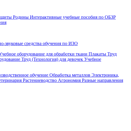
защиты Родины
Интерактивные учебные пособия по ОБЗР
ния
о-звуковые средства обучения по ИЗО
Учебное оборудование для обработки ткани
Плакаты Труд
рудование Труд (Технология) для девочек
Учебное
изводственное обучение
Обработка металлов
Электроника,
етеринария
Растениеводство
Агрономия
Разные направления