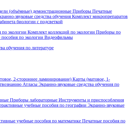
ели (объёмные) демонстрационные
Приборы
Печатные
кранно-звуковые средства обучения
Комплект микропрепаратов
бинета биологии с подсветкой
 по экологии
Комплект коллекций по экологии
Приборы по
 пособия по экологии
Видеофильмы
ва обучения по литературе
товое, 2-стороннее ламинирование)
Карты (матовое, 1-
ствознанию
Атласы
Экранно-звуковые средства обучения по
нные
Приборы лабораторные
Инструменты и приспособления
ерактивные учебные пособия по географии
Экранно-звуковые
тивные учебные пособия по математике
Печатные пособия по