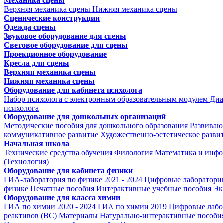
Механика сцены
Верхняя механика сцены
Нижняя механика сцены
Сценические конструкции
Одежда сцены
Звуковое оборудование для сцены
Световое оборудование для сцены
Проекционное оборудование
Кресла для сцены
Верхняя механика сцены
Нижняя механика сцены
Оборудование для кабинета психолога
Набор психолога с электронным образовательным модулем
Диа
психолога
Оборудование для дошкольных организаций
Методические пособия для дошкольного образования
Развиваю
коммуникативное развитие
Художественно-эстетическое разви
Начальная школа
Технические средства обучения
Филология
Математика и инфо
(Технология)
Оборудование для кабинета физики
ГИА-лаборатория по физике 2021 - 2024
Цифровые лаборатории
физике
Печатные пособия
Интерактивные учебные пособия
Эк
Оборудование для класса химии
ГИА по химии 2020 - 2024
ГИА по химии 2019
Цифровые лабо
реактивов (ВС)
Материалы
Натурально-интерактивные пособи