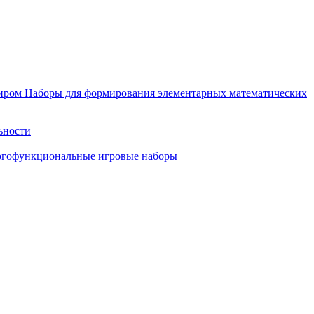
иром
Наборы для формирования элементарных математических
ьности
гофункциональные игровые наборы