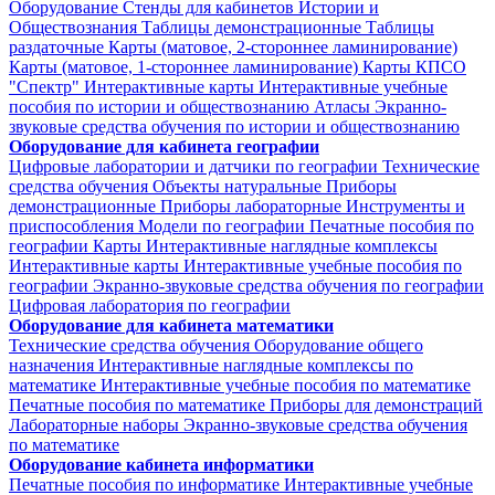
Оборудование
Стенды для кабинетов Истории и
Обществознания
Таблицы демонстрационные
Таблицы
раздаточные
Карты (матовое, 2-стороннее ламинирование)
Карты (матовое, 1-стороннее ламинирование)
Карты КПСО
"Спектр"
Интерактивные карты
Интерактивные учебные
пособия по истории и обществознанию
Атласы
Экранно-
звуковые средства обучения по истории и обществознанию
Оборудование для кабинета географии
Цифровые лаборатории и датчики по географии
Технические
средства обучения
Объекты натуральные
Приборы
демонстрационные
Приборы лабораторные
Инструменты и
приспособления
Модели по географии
Печатные пособия по
географии
Карты
Интерактивные наглядные комплексы
Интерактивные карты
Интерактивные учебные пособия по
географии
Экранно-звуковые средства обучения по географии
Цифровая лаборатория по географии
Оборудование для кабинета математики
Технические средства обучения
Оборудование общего
назначения
Интерактивные наглядные комплексы по
математике
Интерактивные учебные пособия по математике
Печатные пособия по математике
Приборы для демонстраций
Лабораторные наборы
Экранно-звуковые средства обучения
по математике
Оборудование кабинета информатики
Печатные пособия по информатике
Интерактивные учебные