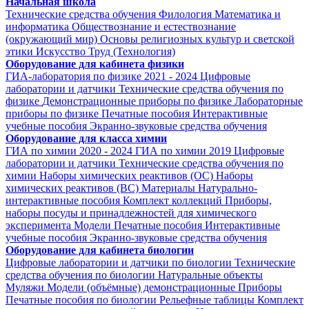
Начальная школа
Технические средства обучения
Филология
Математика и
информатика
Обществознание и естествознание
(окружающий мир)
Основы религиозных культур и светской
этики
Искусство
Труд (Технология)
Оборудование для кабинета физики
ГИА-лаборатория по физике 2021 - 2024
Цифровые
лаборатории и датчики
Технические средства обучения по
физике
Демонстрационные приборы по физике
Лабораторные
приборы по физике
Печатные пособия
Интерактивные
учебные пособия
Экранно-звуковые средства обучения
Оборудование для класса химии
ГИА по химии 2020 - 2024
ГИА по химии 2019
Цифровые
лаборатории и датчики
Технические средства обучения по
химии
Наборы химических реактивов (ОС)
Наборы
химических реактивов (ВС)
Материалы
Натурально-
интерактивные пособия
Комплект коллекций
Приборы,
наборы посуды и принадлежностей для химического
эксперимента
Модели
Печатные пособия
Интерактивные
учебные пособия
Экранно-звуковые средства обучения
Оборудование для кабинета биологии
Цифровые лаборатории и датчики по биологии
Технические
средства обучения по биологии
Натуральные объекты
Муляжи
Модели (объёмные) демонстрационные
Приборы
Печатные пособия по биологии
Рельефные таблицы
Комплект