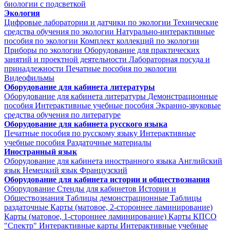
биологии с подсветкой
Экология
Цифровые лаборатории и датчики по экологии
Технические
средства обучения по экологии
Натурально-интерактивные
пособия по экологии
Комплект коллекций по экологии
Приборы по экологии
Оборудование для практических
занятий и проектной деятельности
Лабораторная посуда и
принадлежности
Печатные пособия по экологии
Видеофильмы
Оборудование для кабинета литературы
Оборудование для кабинета литературы
Демонстрационные
пособия
Интерактивные учебные пособия
Экранно-звуковые
средства обучения по литературе
Оборудование для кабинета русского языка
Печатные пособия по русскому языку
Интерактивные
учебные пособия
Раздаточные материалы
Иностранный язык
Оборудование для кабинета иностранного языка
Английский
язык
Немецкий язык
Французский
Оборудование для кабинета истории и обществознания
Оборудование
Стенды для кабинетов Истории и
Обществознания
Таблицы демонстрационные
Таблицы
раздаточные
Карты (матовое, 2-стороннее ламинирование)
Карты (матовое, 1-стороннее ламинирование)
Карты КПСО
"Спектр"
Интерактивные карты
Интерактивные учебные