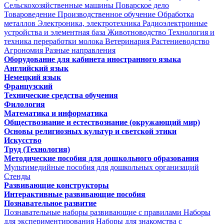
Сельскохозяйственные машины
Поварское дело
Товароведение
Производственное обучение
Обработка
металлов
Электроника, электротехника
Радиоэлектронные
устройства и элементная база
Животноводство
Технология и
техника переработки молока
Ветеринария
Растениеводство
Агрономия
Разные направления
Оборудование для кабинета иностранного языка
Английский язык
Немецкий язык
Французский
Технические средства обучения
Филология
Математика и информатика
Обществознание и естествознание (окружающий мир)
Основы религиозных культур и светской этики
Искусство
Труд (Технология)
Методические пособия для дошкольного образования
Мультимедийные пособия для дошкольных организаций
Стенды
Развивающие конструкторы
Интерактивные развивающие пособия
Познавательное развитие
Познавательные наборы развивающие с правилами
Наборы
для экспериментирования
Наборы для знакомства с