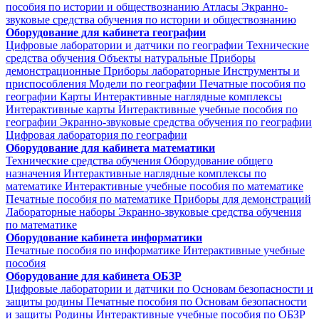
пособия по истории и обществознанию
Атласы
Экранно-
звуковые средства обучения по истории и обществознанию
Оборудование для кабинета географии
Цифровые лаборатории и датчики по географии
Технические
средства обучения
Объекты натуральные
Приборы
демонстрационные
Приборы лабораторные
Инструменты и
приспособления
Модели по географии
Печатные пособия по
географии
Карты
Интерактивные наглядные комплексы
Интерактивные карты
Интерактивные учебные пособия по
географии
Экранно-звуковые средства обучения по географии
Цифровая лаборатория по географии
Оборудование для кабинета математики
Технические средства обучения
Оборудование общего
назначения
Интерактивные наглядные комплексы по
математике
Интерактивные учебные пособия по математике
Печатные пособия по математике
Приборы для демонстраций
Лабораторные наборы
Экранно-звуковые средства обучения
по математике
Оборудование кабинета информатики
Печатные пособия по информатике
Интерактивные учебные
пособия
Оборудование для кабинета ОБЗР
Цифровые лаборатории и датчики по Основам безопасности и
защиты родины
Печатные пособия по Основам безопасности
и защиты Родины
Интерактивные учебные пособия по ОБЗР