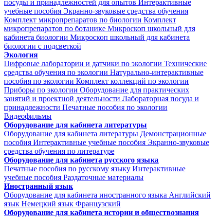
посуды и принадлежностей для опытов
Интерактивные
учебные пособия
Экранно-звуковые средства обучения
Комплект микропрепаратов по биологии
Комплект
микропрепаратов по ботанике
Микроскоп школьный для
кабинета биологии
Микроскоп школьный для кабинета
биологии с подсветкой
Экология
Цифровые лаборатории и датчики по экологии
Технические
средства обучения по экологии
Натурально-интерактивные
пособия по экологии
Комплект коллекций по экологии
Приборы по экологии
Оборудование для практических
занятий и проектной деятельности
Лабораторная посуда и
принадлежности
Печатные пособия по экологии
Видеофильмы
Оборудование для кабинета литературы
Оборудование для кабинета литературы
Демонстрационные
пособия
Интерактивные учебные пособия
Экранно-звуковые
средства обучения по литературе
Оборудование для кабинета русского языка
Печатные пособия по русскому языку
Интерактивные
учебные пособия
Раздаточные материалы
Иностранный язык
Оборудование для кабинета иностранного языка
Английский
язык
Немецкий язык
Французский
Оборудование для кабинета истории и обществознания