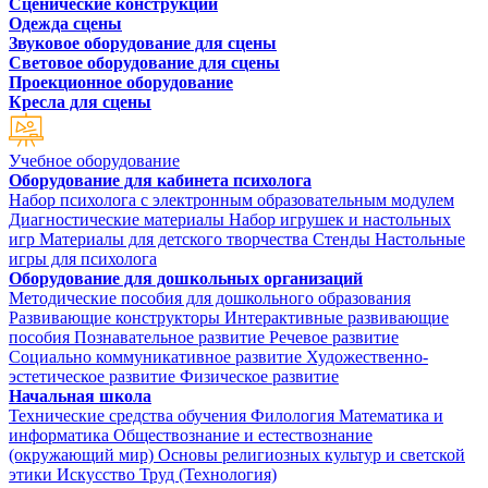
Сценические конструкции
Одежда сцены
Звуковое оборудование для сцены
Световое оборудование для сцены
Проекционное оборудование
Кресла для сцены
Учебное оборудование
Оборудование для кабинета психолога
Набор психолога с электронным образовательным модулем
Диагностические материалы
Набор игрушек и настольных
игр
Материалы для детского творчества
Стенды
Настольные
игры для психолога
Оборудование для дошкольных организаций
Методические пособия для дошкольного образования
Развивающие конструкторы
Интерактивные развивающие
пособия
Познавательное развитие
Речевое развитие
Социально коммуникативное развитие
Художественно-
эстетическое развитие
Физическое развитие
Начальная школа
Технические средства обучения
Филология
Математика и
информатика
Обществознание и естествознание
(окружающий мир)
Основы религиозных культур и светской
этики
Искусство
Труд (Технология)