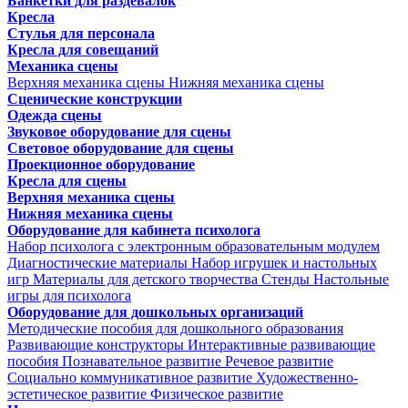
Банкетки для раздевалок
Кресла
Стулья для персонала
Кресла для совещаний
Механика сцены
Верхняя механика сцены
Нижняя механика сцены
Сценические конструкции
Одежда сцены
Звуковое оборудование для сцены
Световое оборудование для сцены
Проекционное оборудование
Кресла для сцены
Верхняя механика сцены
Нижняя механика сцены
Оборудование для кабинета психолога
Набор психолога с электронным образовательным модулем
Диагностические материалы
Набор игрушек и настольных
игр
Материалы для детского творчества
Стенды
Настольные
игры для психолога
Оборудование для дошкольных организаций
Методические пособия для дошкольного образования
Развивающие конструкторы
Интерактивные развивающие
пособия
Познавательное развитие
Речевое развитие
Социально коммуникативное развитие
Художественно-
эстетическое развитие
Физическое развитие