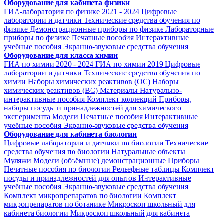
Оборудование для кабинета физики
ГИА-лаборатория по физике 2021 - 2024
Цифровые
лаборатории и датчики
Технические средства обучения по
физике
Демонстрационные приборы по физике
Лабораторные
приборы по физике
Печатные пособия
Интерактивные
учебные пособия
Экранно-звуковые средства обучения
Оборудование для класса химии
ГИА по химии 2020 - 2024
ГИА по химии 2019
Цифровые
лаборатории и датчики
Технические средства обучения по
химии
Наборы химических реактивов (ОС)
Наборы
химических реактивов (ВС)
Материалы
Натурально-
интерактивные пособия
Комплект коллекций
Приборы,
наборы посуды и принадлежностей для химического
эксперимента
Модели
Печатные пособия
Интерактивные
учебные пособия
Экранно-звуковые средства обучения
Оборудование для кабинета биологии
Цифровые лаборатории и датчики по биологии
Технические
средства обучения по биологии
Натуральные объекты
Муляжи
Модели (объёмные) демонстрационные
Приборы
Печатные пособия по биологии
Рельефные таблицы
Комплект
посуды и принадлежностей для опытов
Интерактивные
учебные пособия
Экранно-звуковые средства обучения
Комплект микропрепаратов по биологии
Комплект
микропрепаратов по ботанике
Микроскоп школьный для
кабинета биологии
Микроскоп школьный для кабинета