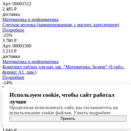
Арт: 00001512
2 485
Р
доставка
Математика и информатика
Счетная лесенка (ламинированная, с магнит. креплением)
Подробнее
-15%
3 780 Р
Арт: 00001500
3 213
Р
доставка
Математика и информатика
Комплект таблиц для нач. шк. "Математика. Задачи" (6 табл.,
формат А1, лам.)
Подробнее
-14%
595 Р
Арт: 00001510
Используем cookie, чтобы сайт работал
506
Р
лучше
доставка
Продолжая использовать сайт, вы соглашаетесь на
Математика и информатика
использование cookie файлов.
Узнать подробнее
Опорные таблицы по математике 3 класс
Принять
Подробнее
-14%
1 645 Р