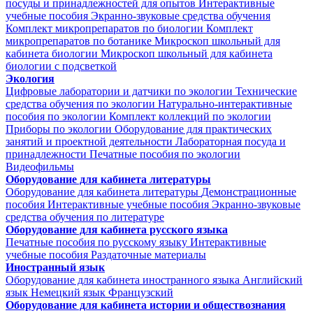
посуды и принадлежностей для опытов
Интерактивные
учебные пособия
Экранно-звуковые средства обучения
Комплект микропрепаратов по биологии
Комплект
микропрепаратов по ботанике
Микроскоп школьный для
кабинета биологии
Микроскоп школьный для кабинета
биологии с подсветкой
Экология
Цифровые лаборатории и датчики по экологии
Технические
средства обучения по экологии
Натурально-интерактивные
пособия по экологии
Комплект коллекций по экологии
Приборы по экологии
Оборудование для практических
занятий и проектной деятельности
Лабораторная посуда и
принадлежности
Печатные пособия по экологии
Видеофильмы
Оборудование для кабинета литературы
Оборудование для кабинета литературы
Демонстрационные
пособия
Интерактивные учебные пособия
Экранно-звуковые
средства обучения по литературе
Оборудование для кабинета русского языка
Печатные пособия по русскому языку
Интерактивные
учебные пособия
Раздаточные материалы
Иностранный язык
Оборудование для кабинета иностранного языка
Английский
язык
Немецкий язык
Французский
Оборудование для кабинета истории и обществознания