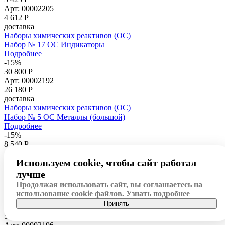
Арт: 00002205
4 612
Р
доставка
Наборы химических реактивов (ОС)
Набор № 17 ОС Индикаторы
Подробнее
-15%
30 800 Р
Арт: 00002192
26 180
Р
доставка
Наборы химических реактивов (ОС)
Набор № 5 ОС Металлы (большой)
Подробнее
-15%
8 540 Р
Арт: 00002198
Используем cookie, чтобы сайт работал
7 259
Р
доставка
лучше
Наборы химических реактивов (ОС)
Продолжая использовать сайт, вы соглашаетесь на
Набор № 10 ОС Сульфаты. Сульфиты. Сульфиды
использование cookie файлов.
Узнать подробнее
Подробнее
Принять
-14%
5 128 Р