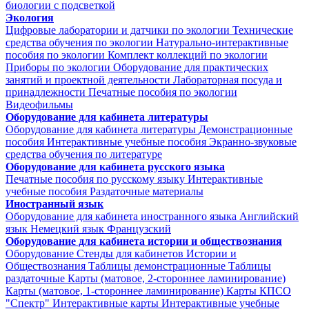
биологии с подсветкой
Экология
Цифровые лаборатории и датчики по экологии
Технические
средства обучения по экологии
Натурально-интерактивные
пособия по экологии
Комплект коллекций по экологии
Приборы по экологии
Оборудование для практических
занятий и проектной деятельности
Лабораторная посуда и
принадлежности
Печатные пособия по экологии
Видеофильмы
Оборудование для кабинета литературы
Оборудование для кабинета литературы
Демонстрационные
пособия
Интерактивные учебные пособия
Экранно-звуковые
средства обучения по литературе
Оборудование для кабинета русского языка
Печатные пособия по русскому языку
Интерактивные
учебные пособия
Раздаточные материалы
Иностранный язык
Оборудование для кабинета иностранного языка
Английский
язык
Немецкий язык
Французский
Оборудование для кабинета истории и обществознания
Оборудование
Стенды для кабинетов Истории и
Обществознания
Таблицы демонстрационные
Таблицы
раздаточные
Карты (матовое, 2-стороннее ламинирование)
Карты (матовое, 1-стороннее ламинирование)
Карты КПСО
"Спектр"
Интерактивные карты
Интерактивные учебные