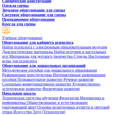
Сценические конструкции
Одежда сцены
Звуковое оборудование для сцены
Световое оборудование для сцены
Проекционное оборудование
Кресла для сцены
Учебное оборудование
Оборудование для кабинета психолога
Набор психолога с электронным образовательным модулем
Диагностические материалы
Набор игрушек и настольных
игр
Материалы для детского творчества
Стенды
Настольные
игры для психолога
Оборудование для дошкольных организаций
Методические пособия для дошкольного образования
Развивающие конструкторы
Интерактивные развивающие
пособия
Познавательное развитие
Речевое развитие
Социально коммуникативное развитие
Художественно-
эстетическое развитие
Физическое развитие
Начальная школа
Технические средства обучения
Филология
Математика и
информатика
Обществознание и естествознание
(окружающий мир)
Основы религиозных культур и светской
этики
Искусство
Труд (Технология)