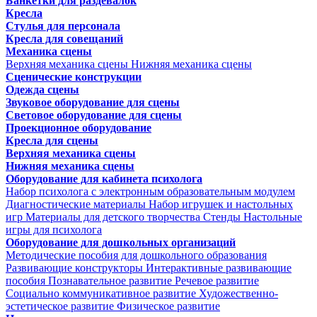
Банкетки для раздевалок
Кресла
Стулья для персонала
Кресла для совещаний
Механика сцены
Верхняя механика сцены
Нижняя механика сцены
Сценические конструкции
Одежда сцены
Звуковое оборудование для сцены
Световое оборудование для сцены
Проекционное оборудование
Кресла для сцены
Верхняя механика сцены
Нижняя механика сцены
Оборудование для кабинета психолога
Набор психолога с электронным образовательным модулем
Диагностические материалы
Набор игрушек и настольных
игр
Материалы для детского творчества
Стенды
Настольные
игры для психолога
Оборудование для дошкольных организаций
Методические пособия для дошкольного образования
Развивающие конструкторы
Интерактивные развивающие
пособия
Познавательное развитие
Речевое развитие
Социально коммуникативное развитие
Художественно-
эстетическое развитие
Физическое развитие