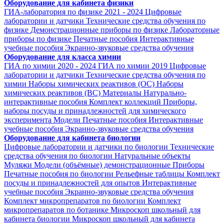
Оборудование для кабинета физики
ГИА-лаборатория по физике 2021 - 2024
Цифровые
лаборатории и датчики
Технические средства обучения по
физике
Демонстрационные приборы по физике
Лабораторные
приборы по физике
Печатные пособия
Интерактивные
учебные пособия
Экранно-звуковые средства обучения
Оборудование для класса химии
ГИА по химии 2020 - 2024
ГИА по химии 2019
Цифровые
лаборатории и датчики
Технические средства обучения по
химии
Наборы химических реактивов (ОС)
Наборы
химических реактивов (ВС)
Материалы
Натурально-
интерактивные пособия
Комплект коллекций
Приборы,
наборы посуды и принадлежностей для химического
эксперимента
Модели
Печатные пособия
Интерактивные
учебные пособия
Экранно-звуковые средства обучения
Оборудование для кабинета биологии
Цифровые лаборатории и датчики по биологии
Технические
средства обучения по биологии
Натуральные объекты
Муляжи
Модели (объёмные) демонстрационные
Приборы
Печатные пособия по биологии
Рельефные таблицы
Комплект
посуды и принадлежностей для опытов
Интерактивные
учебные пособия
Экранно-звуковые средства обучения
Комплект микропрепаратов по биологии
Комплект
микропрепаратов по ботанике
Микроскоп школьный для
кабинета биологии
Микроскоп школьный для кабинета