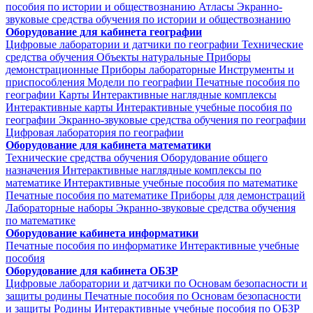
пособия по истории и обществознанию
Атласы
Экранно-
звуковые средства обучения по истории и обществознанию
Оборудование для кабинета географии
Цифровые лаборатории и датчики по географии
Технические
средства обучения
Объекты натуральные
Приборы
демонстрационные
Приборы лабораторные
Инструменты и
приспособления
Модели по географии
Печатные пособия по
географии
Карты
Интерактивные наглядные комплексы
Интерактивные карты
Интерактивные учебные пособия по
географии
Экранно-звуковые средства обучения по географии
Цифровая лаборатория по географии
Оборудование для кабинета математики
Технические средства обучения
Оборудование общего
назначения
Интерактивные наглядные комплексы по
математике
Интерактивные учебные пособия по математике
Печатные пособия по математике
Приборы для демонстраций
Лабораторные наборы
Экранно-звуковые средства обучения
по математике
Оборудование кабинета информатики
Печатные пособия по информатике
Интерактивные учебные
пособия
Оборудование для кабинета ОБЗР
Цифровые лаборатории и датчики по Основам безопасности и
защиты родины
Печатные пособия по Основам безопасности
и защиты Родины
Интерактивные учебные пособия по ОБЗР