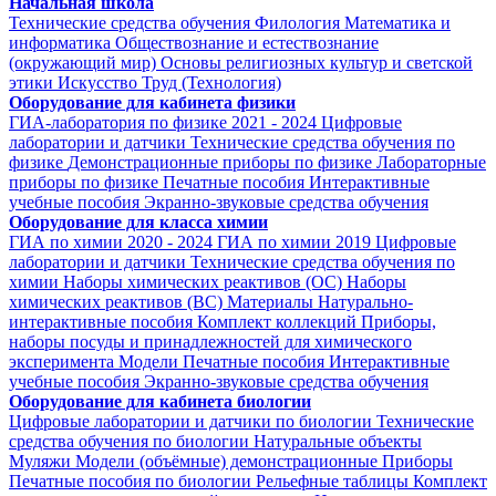
Начальная школа
Технические средства обучения
Филология
Математика и
информатика
Обществознание и естествознание
(окружающий мир)
Основы религиозных культур и светской
этики
Искусство
Труд (Технология)
Оборудование для кабинета физики
ГИА-лаборатория по физике 2021 - 2024
Цифровые
лаборатории и датчики
Технические средства обучения по
физике
Демонстрационные приборы по физике
Лабораторные
приборы по физике
Печатные пособия
Интерактивные
учебные пособия
Экранно-звуковые средства обучения
Оборудование для класса химии
ГИА по химии 2020 - 2024
ГИА по химии 2019
Цифровые
лаборатории и датчики
Технические средства обучения по
химии
Наборы химических реактивов (ОС)
Наборы
химических реактивов (ВС)
Материалы
Натурально-
интерактивные пособия
Комплект коллекций
Приборы,
наборы посуды и принадлежностей для химического
эксперимента
Модели
Печатные пособия
Интерактивные
учебные пособия
Экранно-звуковые средства обучения
Оборудование для кабинета биологии
Цифровые лаборатории и датчики по биологии
Технические
средства обучения по биологии
Натуральные объекты
Муляжи
Модели (объёмные) демонстрационные
Приборы
Печатные пособия по биологии
Рельефные таблицы
Комплект