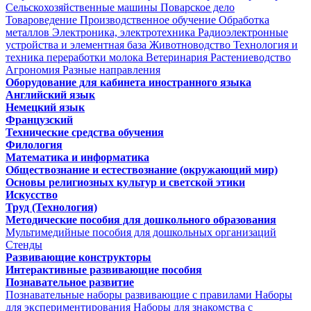
Сельскохозяйственные машины
Поварское дело
Товароведение
Производственное обучение
Обработка
металлов
Электроника, электротехника
Радиоэлектронные
устройства и элементная база
Животноводство
Технология и
техника переработки молока
Ветеринария
Растениеводство
Агрономия
Разные направления
Оборудование для кабинета иностранного языка
Английский язык
Немецкий язык
Французский
Технические средства обучения
Филология
Математика и информатика
Обществознание и естествознание (окружающий мир)
Основы религиозных культур и светской этики
Искусство
Труд (Технология)
Методические пособия для дошкольного образования
Мультимедийные пособия для дошкольных организаций
Стенды
Развивающие конструкторы
Интерактивные развивающие пособия
Познавательное развитие
Познавательные наборы развивающие с правилами
Наборы
для экспериментирования
Наборы для знакомства с