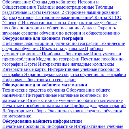
Оборудование
Стенды для кабинетов Истории и
Обществознания
Таблицы демонстрационные
Таблицы
раздаточные
Карты (матовое, 2-стороннее ламинирование)
Карты (матовое, 1-стороннее ламинирование)
Карты КПСО
"Спектр"
Интерактивные карты
Интерактивные учебные
пособия по истории и обществознанию
Атласы
Экранно-
звуковые средства обучения по истории и обществознанию
Оборудование для кабинета географии
Цифровые лаборатории и датчики по географии
Технические
средства обучения
Объекты натуральные
Приборы
демонстрационные
Приборы лабораторные
Инструменты и
приспособления
Модели по географии
Печатные пособия по
географии
Карты
Интерактивные наглядные комплексы
Интерактивные карты
Интерактивные учебные пособия по
географии
Экранно-звуковые средства обучения по географии
Цифровая лаборатория по географии
Оборудование для кабинета математики
Технические средства обучения
Оборудование общего
назначения
Интерактивные наглядные комплексы по
математике
Интерактивные учебные пособия по математике
Печатные пособия по математике
Приборы для демонстраций
Лабораторные наборы
Экранно-звуковые средства обучения
по математике
Оборудование кабинета информатики
Печатные пособия по информатике
Интерактивные учебные