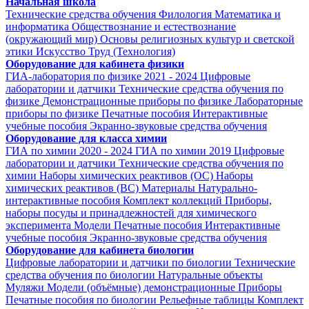
Начальная школа
Технические средства обучения
Филология
Математика и
информатика
Обществознание и естествознание
(окружающий мир)
Основы религиозных культур и светской
этики
Искусство
Труд (Технология)
Оборудование для кабинета физики
ГИА-лаборатория по физике 2021 - 2024
Цифровые
лаборатории и датчики
Технические средства обучения по
физике
Демонстрационные приборы по физике
Лабораторные
приборы по физике
Печатные пособия
Интерактивные
учебные пособия
Экранно-звуковые средства обучения
Оборудование для класса химии
ГИА по химии 2020 - 2024
ГИА по химии 2019
Цифровые
лаборатории и датчики
Технические средства обучения по
химии
Наборы химических реактивов (ОС)
Наборы
химических реактивов (ВС)
Материалы
Натурально-
интерактивные пособия
Комплект коллекций
Приборы,
наборы посуды и принадлежностей для химического
эксперимента
Модели
Печатные пособия
Интерактивные
учебные пособия
Экранно-звуковые средства обучения
Оборудование для кабинета биологии
Цифровые лаборатории и датчики по биологии
Технические
средства обучения по биологии
Натуральные объекты
Муляжи
Модели (объёмные) демонстрационные
Приборы
Печатные пособия по биологии
Рельефные таблицы
Комплект