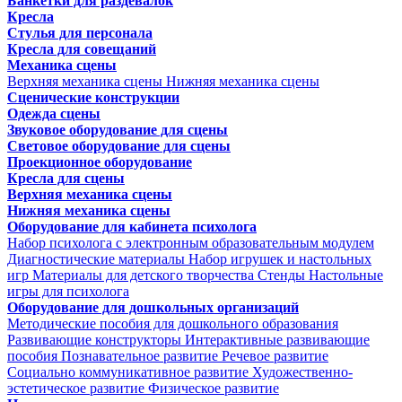
Банкетки для раздевалок
Кресла
Стулья для персонала
Кресла для совещаний
Механика сцены
Верхняя механика сцены
Нижняя механика сцены
Сценические конструкции
Одежда сцены
Звуковое оборудование для сцены
Световое оборудование для сцены
Проекционное оборудование
Кресла для сцены
Верхняя механика сцены
Нижняя механика сцены
Оборудование для кабинета психолога
Набор психолога с электронным образовательным модулем
Диагностические материалы
Набор игрушек и настольных
игр
Материалы для детского творчества
Стенды
Настольные
игры для психолога
Оборудование для дошкольных организаций
Методические пособия для дошкольного образования
Развивающие конструкторы
Интерактивные развивающие
пособия
Познавательное развитие
Речевое развитие
Социально коммуникативное развитие
Художественно-
эстетическое развитие
Физическое развитие