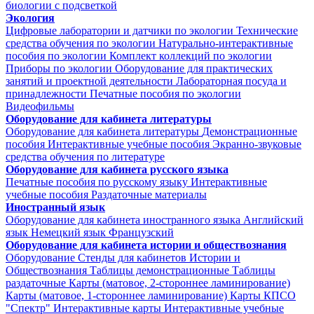
биологии с подсветкой
Экология
Цифровые лаборатории и датчики по экологии
Технические
средства обучения по экологии
Натурально-интерактивные
пособия по экологии
Комплект коллекций по экологии
Приборы по экологии
Оборудование для практических
занятий и проектной деятельности
Лабораторная посуда и
принадлежности
Печатные пособия по экологии
Видеофильмы
Оборудование для кабинета литературы
Оборудование для кабинета литературы
Демонстрационные
пособия
Интерактивные учебные пособия
Экранно-звуковые
средства обучения по литературе
Оборудование для кабинета русского языка
Печатные пособия по русскому языку
Интерактивные
учебные пособия
Раздаточные материалы
Иностранный язык
Оборудование для кабинета иностранного языка
Английский
язык
Немецкий язык
Французский
Оборудование для кабинета истории и обществознания
Оборудование
Стенды для кабинетов Истории и
Обществознания
Таблицы демонстрационные
Таблицы
раздаточные
Карты (матовое, 2-стороннее ламинирование)
Карты (матовое, 1-стороннее ламинирование)
Карты КПСО
"Спектр"
Интерактивные карты
Интерактивные учебные