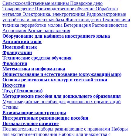
Сельскохозяйственные машины
Поварское дело
Товароведение
Производственное обучение
Обработка
металлов
Электроника, электротехника
Радиоэлектронные
устройства и элементная база
Животноводство
Технология и
техника переработки молока
Ветеринария
Растениеводство
Агрономия
Разные направления
Оборудование для кабинета иностранного языка
Английский язык
Немецкий язык
Французский
Технические средства обучения
Филология
Математика и информатика
Обществознание и естествознание (окружающий мир)
Основы религиозных культур и светской этики
Искусство
Труд (Технология)
Методические пособия для дошкольного образования
Мультимедийные пособия для дошкольных организаций
Стенды
Развивающие конструкторы
Интерактивные развивающие пособия
Познавательное развитие
Познавательные наборы развивающие с правилами
Наборы
для экспериментирования
Наборы для знакомства с