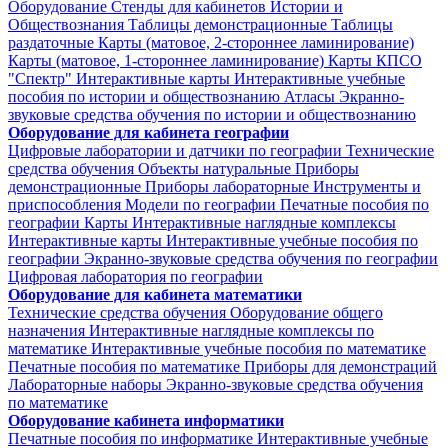
Оборудование
Стенды для кабинетов Истории и
Обществознания
Таблицы демонстрационные
Таблицы
раздаточные
Карты (матовое, 2-стороннее ламинирование)
Карты (матовое, 1-стороннее ламинирование)
Карты КПСО
"Спектр"
Интерактивные карты
Интерактивные учебные
пособия по истории и обществознанию
Атласы
Экранно-
звуковые средства обучения по истории и обществознанию
Оборудование для кабинета географии
Цифровые лаборатории и датчики по географии
Технические
средства обучения
Объекты натуральные
Приборы
демонстрационные
Приборы лабораторные
Инструменты и
приспособления
Модели по географии
Печатные пособия по
географии
Карты
Интерактивные наглядные комплексы
Интерактивные карты
Интерактивные учебные пособия по
географии
Экранно-звуковые средства обучения по географии
Цифровая лаборатория по географии
Оборудование для кабинета математики
Технические средства обучения
Оборудование общего
назначения
Интерактивные наглядные комплексы по
математике
Интерактивные учебные пособия по математике
Печатные пособия по математике
Приборы для демонстраций
Лабораторные наборы
Экранно-звуковые средства обучения
по математике
Оборудование кабинета информатики
Печатные пособия по информатике
Интерактивные учебные