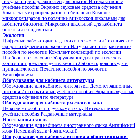
посуды и принадлежностей для опытов
Интерактивные
учебные пособия
Экранно-звуковые средства обучения
Комплект микропрепаратов по биологии
Комплект
микропрепаратов по ботанике
Микроскоп школьный для
кабинета биологии
Микроскоп школьный для кабинета
биологии с подсветкой
Экология
Цифровые лаборатории и датчики по экологии
Технические
средства обучения по экологии
Натурально-интерактивные
пособия по экологии
Комплект коллекций по экологии
Приборы по экологии
Оборудование для практических
занятий и проектной деятельности
Лабораторная посуда и
принадлежности
Печатные пособия по экологии
Видеофильмы
Оборудование для кабинета литературы
Оборудование для кабинета литературы
Демонстрационные
пособия
Интерактивные учебные пособия
Экранно-звуковые
средства обучения по литературе
Оборудование для кабинета русского языка
Печатные пособия по русскому языку
Интерактивные
учебные пособия
Раздаточные материалы
Иностранный язык
Оборудование для кабинета иностранного языка
Английский
язык
Немецкий язык
Французский
Оборудование для кабинета истории и обществознания