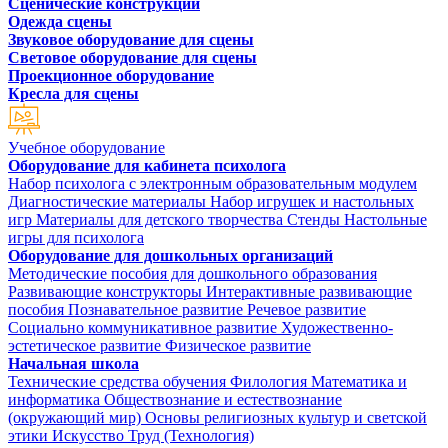
Сценические конструкции
Одежда сцены
Звуковое оборудование для сцены
Световое оборудование для сцены
Проекционное оборудование
Кресла для сцены
Учебное оборудование
Оборудование для кабинета психолога
Набор психолога с электронным образовательным модулем
Диагностические материалы
Набор игрушек и настольных
игр
Материалы для детского творчества
Стенды
Настольные
игры для психолога
Оборудование для дошкольных организаций
Методические пособия для дошкольного образования
Развивающие конструкторы
Интерактивные развивающие
пособия
Познавательное развитие
Речевое развитие
Социально коммуникативное развитие
Художественно-
эстетическое развитие
Физическое развитие
Начальная школа
Технические средства обучения
Филология
Математика и
информатика
Обществознание и естествознание
(окружающий мир)
Основы религиозных культур и светской
этики
Искусство
Труд (Технология)