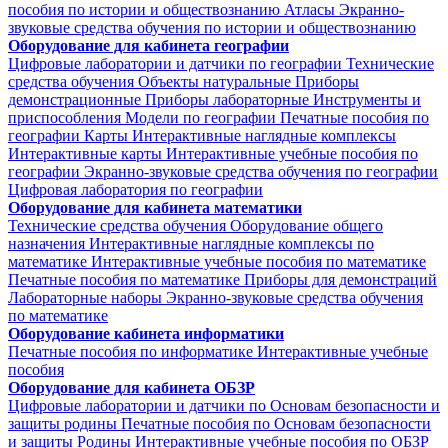
пособия по истории и обществознанию
Атласы
Экранно-
звуковые средства обучения по истории и обществознанию
Оборудование для кабинета географии
Цифровые лаборатории и датчики по географии
Технические
средства обучения
Объекты натуральные
Приборы
демонстрационные
Приборы лабораторные
Инструменты и
приспособления
Модели по географии
Печатные пособия по
географии
Карты
Интерактивные наглядные комплексы
Интерактивные карты
Интерактивные учебные пособия по
географии
Экранно-звуковые средства обучения по географии
Цифровая лаборатория по географии
Оборудование для кабинета математики
Технические средства обучения
Оборудование общего
назначения
Интерактивные наглядные комплексы по
математике
Интерактивные учебные пособия по математике
Печатные пособия по математике
Приборы для демонстраций
Лабораторные наборы
Экранно-звуковые средства обучения
по математике
Оборудование кабинета информатики
Печатные пособия по информатике
Интерактивные учебные
пособия
Оборудование для кабинета ОБЗР
Цифровые лаборатории и датчики по Основам безопасности и
защиты родины
Печатные пособия по Основам безопасности
и защиты Родины
Интерактивные учебные пособия по ОБЗР