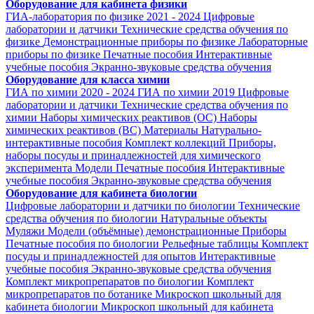
Оборудование для кабинета физики
ГИА-лаборатория по физике 2021 - 2024
Цифровые
лаборатории и датчики
Технические средства обучения по
физике
Демонстрационные приборы по физике
Лабораторные
приборы по физике
Печатные пособия
Интерактивные
учебные пособия
Экранно-звуковые средства обучения
Оборудование для класса химии
ГИА по химии 2020 - 2024
ГИА по химии 2019
Цифровые
лаборатории и датчики
Технические средства обучения по
химии
Наборы химических реактивов (ОС)
Наборы
химических реактивов (ВС)
Материалы
Натурально-
интерактивные пособия
Комплект коллекций
Приборы,
наборы посуды и принадлежностей для химического
эксперимента
Модели
Печатные пособия
Интерактивные
учебные пособия
Экранно-звуковые средства обучения
Оборудование для кабинета биологии
Цифровые лаборатории и датчики по биологии
Технические
средства обучения по биологии
Натуральные объекты
Муляжи
Модели (объёмные) демонстрационные
Приборы
Печатные пособия по биологии
Рельефные таблицы
Комплект
посуды и принадлежностей для опытов
Интерактивные
учебные пособия
Экранно-звуковые средства обучения
Комплект микропрепаратов по биологии
Комплект
микропрепаратов по ботанике
Микроскоп школьный для
кабинета биологии
Микроскоп школьный для кабинета