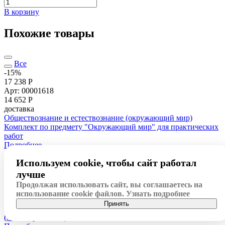
В корзину
Похожие товары
Все
-15%
17 238 Р
Арт: 00001618
14 652
Р
доставка
Обществознание и естествознание (окружающий мир)
Комплект по предмету "Окружающий мир" для практических
работ
Подробнее
-14%
Используем cookie, чтобы сайт работал
3 483 Р
Арт: 00001659
лучше
2 961
Р
Продолжая использовать сайт, вы соглашаетесь на
доставка
использование cookie файлов.
Узнать подробнее
Обществознание и естествознание (окружающий мир)
Принять
Модель-аппликация "Материки. Знакомство"
(ламинированная)