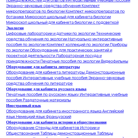
принадлежностей для опытов
Интерактивные учебные пособия
Экранно-звуковые средства обучения
Комплект
микропрепаратов по биологии
Комплект микропрепаратов по
ботанике
Микроскоп школьный для кабинета биологии
Микроскоп школьный для кабинета биологии с подсветкой
Экология
Цифровые лаборатории и датчики по экологии
Технические
средства обучения по экологии
Натурально-интерактивные
пособия по экологии
Комплект коллекций по экологии
Приборы
по экологии
Оборудование для практических занятий и
проектной деятельности
Лабораторная посуда и
принадлежности
Печатные пособия по экологии
Видеофильмы
Оборудование для кабинета литературы
Оборудование для кабинета литературы
Демонстрационные
пособия
Интерактивные учебные пособия
Экранно-звуковые
средства обучения по литературе
Оборудование для кабинета русского языка
Печатные пособия по русскому языку
Интерактивные учебные
пособия
Раздаточные материалы
Иностранный язык
Оборудование для кабинета иностранного языка
Английский
язык
Немецкий язык
Французский
Оборудование для кабинета истории и обществознания
Оборудование
Стенды для кабинетов Истории и
Обществознания
Таблицы демонстрационные
Таблицы