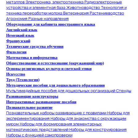
металлов
Электроника, электротехника
Радиоэлектронные
устройства и элементная база
Животноводство
Технология и
техника переработки молока
Ветеринария
Растениеводство
Агрономия
Разные направления
Оборудование для кабинета иностранного языка
Английский язык
Немецкий язык
Французский
Технические средства обучения
Филология
Математика и информатика
Обществознание и естествознание (окружающий мир)
Основы религиозных культур и светской этики
Искусство
Труд (Технология)
Методические пособия для дошкольного образования
Мультимедийные пособия для дошкольных организаций
Стенды
Развивающие конструкторы
Интерактивные развивающие пособия
Познавательное развитие
Познавательные наборы развивающие с правилами
Наборы для
экспериментирования
Наборы для знакомства с окружающим
миром
Наборы для формирования элементарных
математических представлений
Наборы для конструирования
Наборы с функцией самопроверки