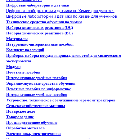
Цифровые лаборатории и датчики
Цифровые лаборатории и датчики по Химии для учителя
Цифровые лаборатории и датчики по Химии для учеников
Технические средства обучения по химии
Наборы химических реактивов (ОС)
Наборы химических реактивов (ВС)
Материалы
Натурально-интерактивные пособия
Комплект коллекций
Приборы, наборы посуды и принадлежностей для химического
эксперимента
Модели
Печатные пособия
Интерактивные учебные пособия
Экранно-звуковые средства обучения
Печатные пособия по информатике
Интерактивные учебные пособия
Устройство, техническое обслуживание и ремонт тракторов
Сельскохозяйственные машины
Поварское дело
Товароведение
Производственное обучение
Обработка металлов
Электроника, электротехника