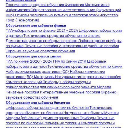
Технические средства обучения
Филология
Математика и
информатика
Обществознание и естествознание (окружающий
мир)
Основы религиозных культур и светской этики
Искусство
Труд (Технология)
Оборудование для кабинета физики
ГИА-лаборатория по физике 2021 - 2024
Цифровые лаборатории
и датчики
Технические средства обучения по физике
Демонстрационные приборы по физике
Лабораторные приборы
по физике
Печатные пособия
Интерактивные учебные пособия
Экранно-звуковые средства обучения
Оборудование для класса химии
ГИА по химии 2020 - 2024
ГИА по химии 2019
Цифровые
лаборатории и датчики
Технические средства обучения по химии
Наборы химических реактивов (ОС)
Наборы химических
реактивов (ВС)
Материалы
Натурально-интерактивные пособия
Комплект коллекций
Приборы, наборы посуды и
принадлежностей для химического эксперимента
Модели
Печатные пособия
Интерактивные учебные пособия
Экранно-
звуковые средства обучения
Оборудование для кабинета биологии
Цифровые лаборатории и датчики по биологии
Технические
средства обучения по биологии
Натуральные объекты
Муляжи
Модели (объёмные) демонстрационные
Приборы
Печатные
пособия по биологии
Рельефные таблицы
Комплект посуды и