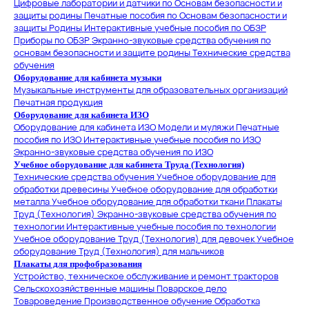
Цифровые лаборатории и датчики по Основам безопасности и
защиты родины
Печатные пособия по Основам безопасности и
защиты Родины
Интерактивные учебные пособия по ОБЗР
Приборы по ОБЗР
Экранно-звуковые средства обучения по
основам безопасности и защите родины
Технические средства
обучения
Оборудование для кабинета музыки
Музыкальные инструменты для образовательных организаций
Печатная продукция
Оборудование для кабинета ИЗО
Оборудование для кабинета ИЗО
Модели и муляжи
Печатные
пособия по ИЗО
Интерактивные учебные пособия по ИЗО
Экранно-звуковые средства обучения по ИЗО
Учебное оборудование для кабинета Труда (Технология)
Технические средства обучения
Учебное оборудование для
обработки древесины
Учебное оборудование для обработки
металла
Учебное оборудование для обработки ткани
Плакаты
Труд (Технология)
Экранно-звуковые средства обучения по
технологии
Интерактивные учебные пособия по технологии
Учебное оборудование Труд (Технология) для девочек
Учебное
оборудование Труд (Технология) для мальчиков
Плакаты для профобразования
Устройство, техническое обслуживание и ремонт тракторов
Сельскохозяйственные машины
Поварское дело
Товароведение
Производственное обучение
Обработка