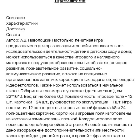
Перезвоните мне
Описание
Характеристики
Доставка
Оплата
​Автор: А.В. Наволоцкий Настольно-печатная игра
предназначена для организации игровой и познавательно-
исследовательской деятельности детей в детском саду и дома;
может использоваться в качестве игрового и наглядного
материала в следующих образовательных областях: речевое
развитие, познавательное развитие, социально-
коммуникативное развитие, а также на специально
организованных занятиях коррекционных педагогов, логопедов
и дефектологов. Также может использоваться в начальной
школе. Габаритные размеры в упаковке (дл.*шир.*выс.), см:
22*16*3. Вес, кг, не более 0,3. Комплектность: игровое поле – 12
шт., карточки – 24 шт., руководство по эксплуатации – 1 шт. Игра
состоит из 12 полноцветных игровых полей формата А5 и 24
полноцветных карточек. Карточки и игровые поля изготовлены
из картона и ламинированы пленкой. Каждое игровое поле
посвящено одной европейской стране. В левой части планшета
дано изображение достопримечательности или местности,
характерной для данной страны, в правой – фрагмент карты