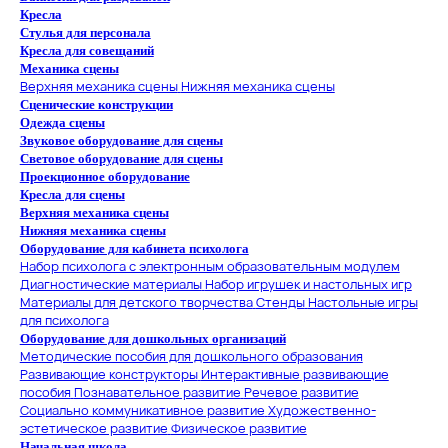
Кресла
Стулья для персонала
Кресла для совещаний
Механика сцены
Верхняя механика сцены
Нижняя механика сцены
Сценические конструкции
Одежда сцены
Звуковое оборудование для сцены
Световое оборудование для сцены
Проекционное оборудование
Кресла для сцены
Верхняя механика сцены
Нижняя механика сцены
Оборудование для кабинета психолога
Набор психолога с электронным образовательным модулем
Диагностические материалы
Набор игрушек и настольных игр
Материалы для детского творчества
Стенды
Настольные игры
для психолога
Оборудование для дошкольных организаций
Методические пособия для дошкольного образования
Развивающие конструкторы
Интерактивные развивающие
пособия
Познавательное развитие
Речевое развитие
Социально коммуникативное развитие
Художественно-
эстетическое развитие
Физическое развитие
Начальная школа