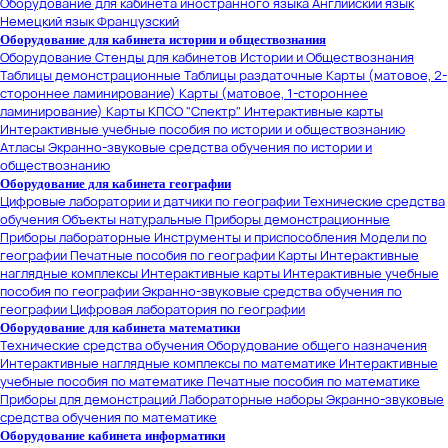
Оборудование для кабинета иностранного языка
Английский язык
Немецкий язык
Французский
Оборудование для кабинета истории и обществознания
Оборудование
Стенды для кабинетов Истории и Обществознания
Таблицы демонстрационные
Таблицы раздаточные
Карты (матовое, 2-
стороннее ламинирование)
Карты (матовое, 1-стороннее
ламинирование)
Карты КПСО "Спектр"
Интерактивные карты
Интерактивные учебные пособия по истории и обществознанию
Атласы
Экранно-звуковые средства обучения по истории и
обществознанию
Оборудование для кабинета географии
Цифровые лаборатории и датчики по географии
Технические средства
обучения
Объекты натуральные
Приборы демонстрационные
Приборы лабораторные
Инструменты и приспособления
Модели по
географии
Печатные пособия по географии
Карты
Интерактивные
наглядные комплексы
Интерактивные карты
Интерактивные учебные
пособия по географии
Экранно-звуковые средства обучения по
географии
Цифровая лаборатория по географии
Оборудование для кабинета математики
Технические средства обучения
Оборудование общего назначения
Интерактивные наглядные комплексы по математике
Интерактивные
учебные пособия по математике
Печатные пособия по математике
Приборы для демонстраций
Лабораторные наборы
Экранно-звуковые
средства обучения по математике
Оборудование кабинета информатики