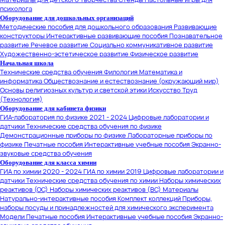
психолога
Оборудование для дошкольных организаций
Методические пособия для дошкольного образования
Развивающие
конструкторы
Интерактивные развивающие пособия
Познавательное
развитие
Речевое развитие
Социально коммуникативное развитие
Художественно-эстетическое развитие
Физическое развитие
Начальная школа
Технические средства обучения
Филология
Математика и
информатика
Обществознание и естествознание (окружающий мир)
Основы религиозных культур и светской этики
Искусство
Труд
(Технология)
Оборудование для кабинета физики
ГИА-лаборатория по физике 2021 - 2024
Цифровые лаборатории и
датчики
Технические средства обучения по физике
Демонстрационные приборы по физике
Лабораторные приборы по
физике
Печатные пособия
Интерактивные учебные пособия
Экранно-
звуковые средства обучения
Оборудование для класса химии
ГИА по химии 2020 - 2024
ГИА по химии 2019
Цифровые лаборатории и
датчики
Технические средства обучения по химии
Наборы химических
реактивов (ОС)
Наборы химических реактивов (ВС)
Материалы
Натурально-интерактивные пособия
Комплект коллекций
Приборы,
наборы посуды и принадлежностей для химического эксперимента
Модели
Печатные пособия
Интерактивные учебные пособия
Экранно-