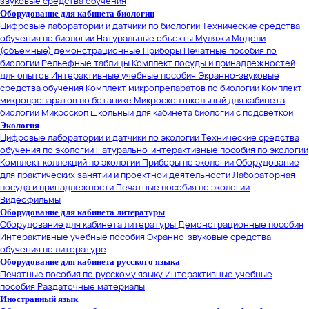
звуковые средства обучения
Оборудование для кабинета биологии
Цифровые лаборатории и датчики по биологии
Технические средства
обучения по биологии
Натуральные объекты
Муляжи
Модели
(объёмные) демонстрационные
Приборы
Печатные пособия по
биологии
Рельефные таблицы
Комплект посуды и принадлежностей
для опытов
Интерактивные учебные пособия
Экранно-звуковые
средства обучения
Комплект микропрепаратов по биологии
Комплект
микропрепаратов по ботанике
Микроскоп школьный для кабинета
биологии
Микроскоп школьный для кабинета биологии с подсветкой
Экология
Цифровые лаборатории и датчики по экологии
Технические средства
обучения по экологии
Натурально-интерактивные пособия по экологии
Комплект коллекций по экологии
Приборы по экологии
Оборудование
для практических занятий и проектной деятельности
Лабораторная
посуда и принадлежности
Печатные пособия по экологии
Видеофильмы
Оборудование для кабинета литературы
Оборудование для кабинета литературы
Демонстрационные пособия
Интерактивные учебные пособия
Экранно-звуковые средства
обучения по литературе
Оборудование для кабинета русского языка
Печатные пособия по русскому языку
Интерактивные учебные
пособия
Раздаточные материалы
Иностранный язык