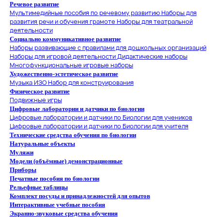
Речевое развитие
Мультимедийные пособия по речевому развитию
Наборы для
развития речи и обучения грамоте
Наборы для театральной
деятельности
Социально коммуникативное развитие
Наборы развивающие с правилами для дошкольных организаций
Наборы для игровой деятельности
Дидактические наборы
Многофункциональные игровые наборы
Художественно-эстетическое развитие
Музыка
ИЗО
Набор для конструирования
Физическое развитие
Подвижные игры
Цифровые лаборатории и датчики по биологии
Цифровые лаборатории и датчики по Биологии для учеников
Цифровые лаборатории и датчики по Биологии для учителя
Технические средства обучения по биологии
Натуральные объекты
Муляжи
Модели (объёмные) демонстрационные
Приборы
Печатные пособия по биологии
Рельефные таблицы
Комплект посуды и принадлежностей для опытов
Интерактивные учебные пособия
Экранно-звуковые средства обучения