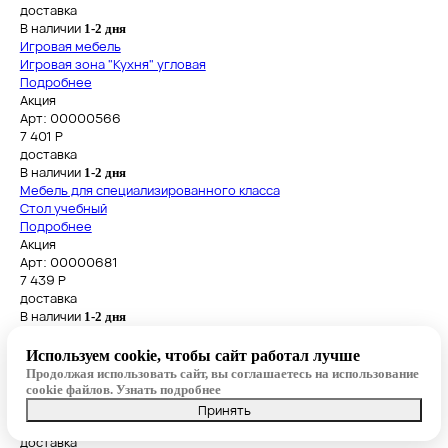
доставка
В наличии
1-2 дня
Игровая мебель
Игровая зона "Кухня" угловая
Подробнее
Акция
Арт: 00000566
7 401
Р
доставка
В наличии
1-2 дня
Мебель для специализированного класса
Стол учебный
Подробнее
Акция
Арт: 00000681
7 439
Р
доставка
В наличии
1-2 дня
Школьные стулья пластиковые
Стул ученический Сигма, красный, гр. №6
Используем cookie, чтобы сайт работал лучше
Подробнее
Продолжая использовать сайт, вы соглашаетесь на использование
Акция
cookie файлов.
Узнать подробнее
Арт: 00000352
Принять
5 807
Р
доставка