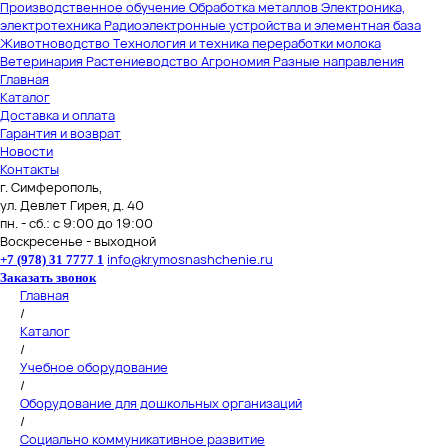
Производственное обучение
Обработка металлов
Электроника,
электротехника
Радиоэлектронные устройства и элементная база
Животноводство
Технология и техника переработки молока
Ветеринария
Растениеводство
Агрономия
Разные направления
Главная
Каталог
Доставка и оплата
Гарантия и возврат
Новости
Контакты
г. Симферополь,
ул. Девлет Гирея, д. 40
пн. - сб.: с 9:00 до 19:00
Воскресенье - выходной
info@krymosnashchenie.ru
+7 (978) 31 7777 1
Заказать звонок
Главная
/
Каталог
/
Учебное оборудование
/
Оборудование для дошкольных организаций
/
Социально коммуникативное развитие