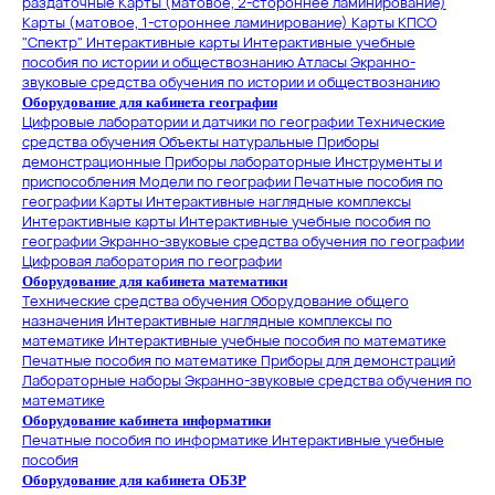
раздаточные
Карты (матовое, 2-стороннее ламинирование)
Карты (матовое, 1-стороннее ламинирование)
Карты КПСО
"Спектр"
Интерактивные карты
Интерактивные учебные
пособия по истории и обществознанию
Атласы
Экранно-
звуковые средства обучения по истории и обществознанию
Оборудование для кабинета географии
Цифровые лаборатории и датчики по географии
Технические
средства обучения
Объекты натуральные
Приборы
демонстрационные
Приборы лабораторные
Инструменты и
приспособления
Модели по географии
Печатные пособия по
географии
Карты
Интерактивные наглядные комплексы
Интерактивные карты
Интерактивные учебные пособия по
географии
Экранно-звуковые средства обучения по географии
Цифровая лаборатория по географии
Оборудование для кабинета математики
Технические средства обучения
Оборудование общего
назначения
Интерактивные наглядные комплексы по
математике
Интерактивные учебные пособия по математике
Печатные пособия по математике
Приборы для демонстраций
Лабораторные наборы
Экранно-звуковые средства обучения по
математике
Оборудование кабинета информатики
Печатные пособия по информатике
Интерактивные учебные
пособия
Оборудование для кабинета ОБЗР