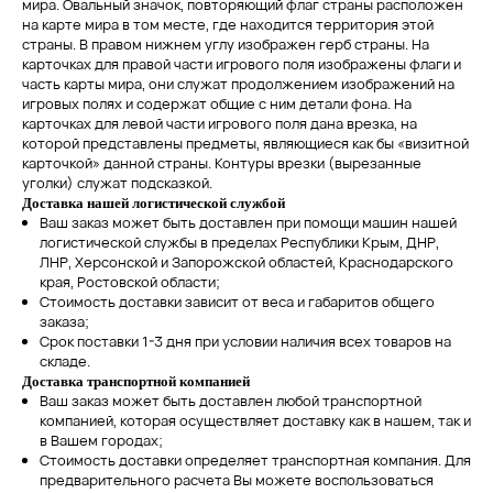
мира. Овальный значок, повторяющий флаг страны расположен
на карте мира в том месте, где находится территория этой
страны. В правом нижнем углу изображен герб страны. На
карточках для правой части игрового поля изображены флаги и
часть карты мира, они служат продолжением изображений на
игровых полях и содержат общие с ним детали фона. На
карточках для левой части игрового поля дана врезка, на
которой представлены предметы, являющиеся как бы «визитной
карточкой» данной страны. Контуры врезки (вырезанные
уголки) служат подсказкой.
Доставка нашей логистической службой
Ваш заказ может быть доставлен при помощи машин нашей
логистической службы в пределах Республики Крым, ДНР,
ЛНР, Херсонской и Запорожской областей, Краснодарского
края, Ростовской области;
Стоимость доставки зависит от веса и габаритов общего
заказа;
Срок поставки 1-3 дня при условии наличия всех товаров на
складе.
Доставка транспортной компанией
Ваш заказ может быть доставлен любой транспортной
компанией, которая осуществляет доставку как в нашем, так и
в Вашем городах;
Стоимость доставки определяет транспортная компания. Для
предварительного расчета Вы можете воспользоваться