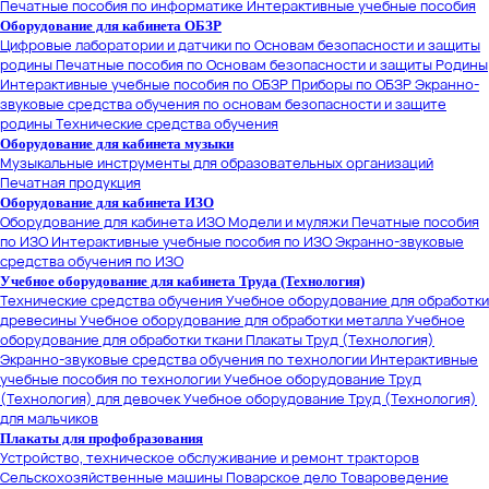
Печатные пособия по информатике
Интерактивные учебные пособия
Оборудование для кабинета ОБЗР
Цифровые лаборатории и датчики по Основам безопасности и защиты
родины
Печатные пособия по Основам безопасности и защиты Родины
Интерактивные учебные пособия по ОБЗР
Приборы по ОБЗР
Экранно-
звуковые средства обучения по основам безопасности и защите
родины
Технические средства обучения
Оборудование для кабинета музыки
Музыкальные инструменты для образовательных организаций
Печатная продукция
Оборудование для кабинета ИЗО
Оборудование для кабинета ИЗО
Модели и муляжи
Печатные пособия
по ИЗО
Интерактивные учебные пособия по ИЗО
Экранно-звуковые
средства обучения по ИЗО
Учебное оборудование для кабинета Труда (Технология)
Технические средства обучения
Учебное оборудование для обработки
древесины
Учебное оборудование для обработки металла
Учебное
оборудование для обработки ткани
Плакаты Труд (Технология)
Экранно-звуковые средства обучения по технологии
Интерактивные
учебные пособия по технологии
Учебное оборудование Труд
(Технология) для девочек
Учебное оборудование Труд (Технология)
для мальчиков
Плакаты для профобразования
Устройство, техническое обслуживание и ремонт тракторов
Сельскохозяйственные машины
Поварское дело
Товароведение