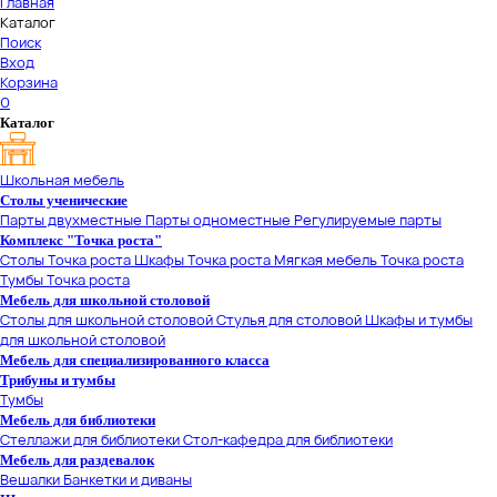
Главная
Каталог
Поиск
Вход
Корзина
0
Каталог
Школьная мебель
Столы ученические
Парты двухместные
Парты одноместные
Регулируемые парты
Комплекс "Точка роста"
Столы Точка роста
Шкафы Точка роста
Мягкая мебель Точка роста
Тумбы Точка роста
Мебель для школьной столовой
Столы для школьной столовой
Стулья для столовой
Шкафы и тумбы
для школьной столовой
Мебель для специализированного класса
Трибуны и тумбы
Тумбы
Мебель для библиотеки
Стеллажи для библиотеки
Стол-кафедра для библиотеки
Мебель для раздевалок
Вешалки
Банкетки и диваны