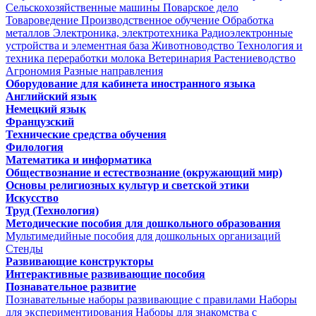
Сельскохозяйственные машины
Поварское дело
Товароведение
Производственное обучение
Обработка
металлов
Электроника, электротехника
Радиоэлектронные
устройства и элементная база
Животноводство
Технология и
техника переработки молока
Ветеринария
Растениеводство
Агрономия
Разные направления
Оборудование для кабинета иностранного языка
Английский язык
Немецкий язык
Французский
Технические средства обучения
Филология
Математика и информатика
Обществознание и естествознание (окружающий мир)
Основы религиозных культур и светской этики
Искусство
Труд (Технология)
Методические пособия для дошкольного образования
Мультимедийные пособия для дошкольных организаций
Стенды
Развивающие конструкторы
Интерактивные развивающие пособия
Познавательное развитие
Познавательные наборы развивающие с правилами
Наборы
для экспериментирования
Наборы для знакомства с