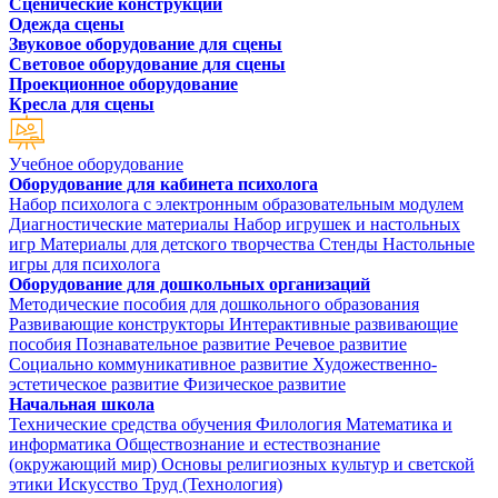
Сценические конструкции
Одежда сцены
Звуковое оборудование для сцены
Световое оборудование для сцены
Проекционное оборудование
Кресла для сцены
Учебное оборудование
Оборудование для кабинета психолога
Набор психолога с электронным образовательным модулем
Диагностические материалы
Набор игрушек и настольных
игр
Материалы для детского творчества
Стенды
Настольные
игры для психолога
Оборудование для дошкольных организаций
Методические пособия для дошкольного образования
Развивающие конструкторы
Интерактивные развивающие
пособия
Познавательное развитие
Речевое развитие
Социально коммуникативное развитие
Художественно-
эстетическое развитие
Физическое развитие
Начальная школа
Технические средства обучения
Филология
Математика и
информатика
Обществознание и естествознание
(окружающий мир)
Основы религиозных культур и светской
этики
Искусство
Труд (Технология)