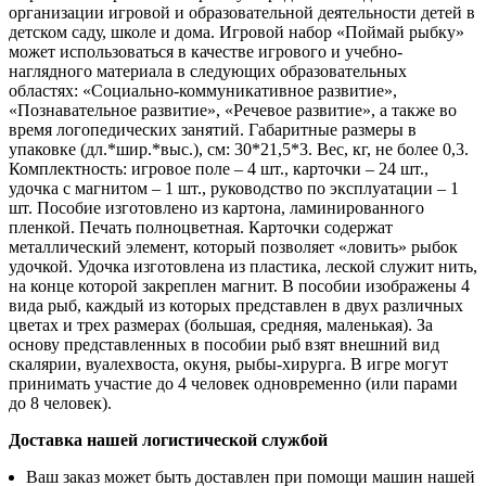
организации игровой и образовательной деятельности детей в
детском саду, школе и дома. Игровой набор «Поймай рыбку»
может использоваться в качестве игрового и учебно-
наглядного материала в следующих образовательных
областях: «Социально-коммуникативное развитие»,
«Познавательное развитие», «Речевое развитие», а также во
время логопедических занятий. Габаритные размеры в
упаковке (дл.*шир.*выс.), см: 30*21,5*3. Вес, кг, не более 0,3.
Комплектность: игровое поле – 4 шт., карточки – 24 шт.,
удочка с магнитом – 1 шт., руководство по эксплуатации – 1
шт. Пособие изготовлено из картона, ламинированного
пленкой. Печать полноцветная. Карточки содержат
металлический элемент, который позволяет «ловить» рыбок
удочкой. Удочка изготовлена из пластика, леской служит нить,
на конце которой закреплен магнит. В пособии изображены 4
вида рыб, каждый из которых представлен в двух различных
цветах и трех размерах (большая, средняя, маленькая). За
основу представленных в пособии рыб взят внешний вид
скалярии, вуалехвоста, окуня, рыбы-хирурга. В игре могут
принимать участие до 4 человек одновременно (или парами
до 8 человек).
Доставка нашей логистической службой
Ваш заказ может быть доставлен при помощи машин нашей