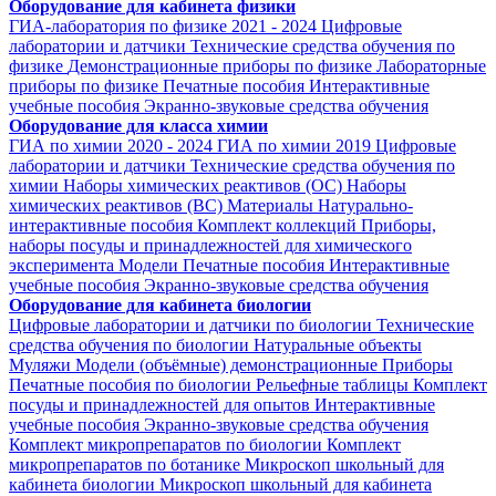
Оборудование для кабинета физики
ГИА-лаборатория по физике 2021 - 2024
Цифровые
лаборатории и датчики
Технические средства обучения по
физике
Демонстрационные приборы по физике
Лабораторные
приборы по физике
Печатные пособия
Интерактивные
учебные пособия
Экранно-звуковые средства обучения
Оборудование для класса химии
ГИА по химии 2020 - 2024
ГИА по химии 2019
Цифровые
лаборатории и датчики
Технические средства обучения по
химии
Наборы химических реактивов (ОС)
Наборы
химических реактивов (ВС)
Материалы
Натурально-
интерактивные пособия
Комплект коллекций
Приборы,
наборы посуды и принадлежностей для химического
эксперимента
Модели
Печатные пособия
Интерактивные
учебные пособия
Экранно-звуковые средства обучения
Оборудование для кабинета биологии
Цифровые лаборатории и датчики по биологии
Технические
средства обучения по биологии
Натуральные объекты
Муляжи
Модели (объёмные) демонстрационные
Приборы
Печатные пособия по биологии
Рельефные таблицы
Комплект
посуды и принадлежностей для опытов
Интерактивные
учебные пособия
Экранно-звуковые средства обучения
Комплект микропрепаратов по биологии
Комплект
микропрепаратов по ботанике
Микроскоп школьный для
кабинета биологии
Микроскоп школьный для кабинета