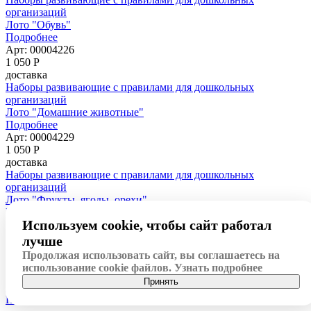
организаций
Лото "Обувь"
Подробнее
Арт: 00004226
1 050
Р
доставка
Наборы развивающие с правилами для дошкольных
организаций
Лото "Домашние животные"
Подробнее
Арт: 00004229
1 050
Р
доставка
Наборы развивающие с правилами для дошкольных
организаций
Лото "Фрукты, ягоды, орехи"
Подробнее
Используем cookie, чтобы сайт работал
Арт: 00004228
1 050
Р
лучше
доставка
Продолжая использовать сайт, вы соглашаетесь на
Наборы развивающие с правилами для дошкольных
использование cookie файлов.
Узнать подробнее
организаций
Принять
Лото "Овощи"
Подробнее