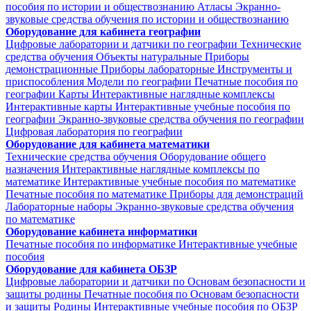
пособия по истории и обществознанию
Атласы
Экранно-
звуковые средства обучения по истории и обществознанию
Оборудование для кабинета географии
Цифровые лаборатории и датчики по географии
Технические
средства обучения
Объекты натуральные
Приборы
демонстрационные
Приборы лабораторные
Инструменты и
приспособления
Модели по географии
Печатные пособия по
географии
Карты
Интерактивные наглядные комплексы
Интерактивные карты
Интерактивные учебные пособия по
географии
Экранно-звуковые средства обучения по географии
Цифровая лаборатория по географии
Оборудование для кабинета математики
Технические средства обучения
Оборудование общего
назначения
Интерактивные наглядные комплексы по
математике
Интерактивные учебные пособия по математике
Печатные пособия по математике
Приборы для демонстраций
Лабораторные наборы
Экранно-звуковые средства обучения
по математике
Оборудование кабинета информатики
Печатные пособия по информатике
Интерактивные учебные
пособия
Оборудование для кабинета ОБЗР
Цифровые лаборатории и датчики по Основам безопасности и
защиты родины
Печатные пособия по Основам безопасности
и защиты Родины
Интерактивные учебные пособия по ОБЗР