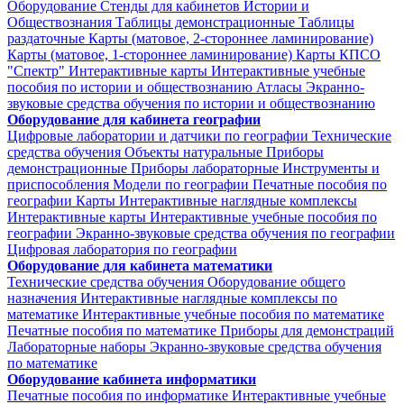
Оборудование
Стенды для кабинетов Истории и
Обществознания
Таблицы демонстрационные
Таблицы
раздаточные
Карты (матовое, 2-стороннее ламинирование)
Карты (матовое, 1-стороннее ламинирование)
Карты КПСО
"Спектр"
Интерактивные карты
Интерактивные учебные
пособия по истории и обществознанию
Атласы
Экранно-
звуковые средства обучения по истории и обществознанию
Оборудование для кабинета географии
Цифровые лаборатории и датчики по географии
Технические
средства обучения
Объекты натуральные
Приборы
демонстрационные
Приборы лабораторные
Инструменты и
приспособления
Модели по географии
Печатные пособия по
географии
Карты
Интерактивные наглядные комплексы
Интерактивные карты
Интерактивные учебные пособия по
географии
Экранно-звуковые средства обучения по географии
Цифровая лаборатория по географии
Оборудование для кабинета математики
Технические средства обучения
Оборудование общего
назначения
Интерактивные наглядные комплексы по
математике
Интерактивные учебные пособия по математике
Печатные пособия по математике
Приборы для демонстраций
Лабораторные наборы
Экранно-звуковые средства обучения
по математике
Оборудование кабинета информатики
Печатные пособия по информатике
Интерактивные учебные