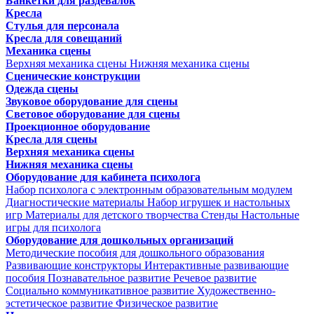
Банкетки для раздевалок
Кресла
Стулья для персонала
Кресла для совещаний
Механика сцены
Верхняя механика сцены
Нижняя механика сцены
Сценические конструкции
Одежда сцены
Звуковое оборудование для сцены
Световое оборудование для сцены
Проекционное оборудование
Кресла для сцены
Верхняя механика сцены
Нижняя механика сцены
Оборудование для кабинета психолога
Набор психолога с электронным образовательным модулем
Диагностические материалы
Набор игрушек и настольных
игр
Материалы для детского творчества
Стенды
Настольные
игры для психолога
Оборудование для дошкольных организаций
Методические пособия для дошкольного образования
Развивающие конструкторы
Интерактивные развивающие
пособия
Познавательное развитие
Речевое развитие
Социально коммуникативное развитие
Художественно-
эстетическое развитие
Физическое развитие