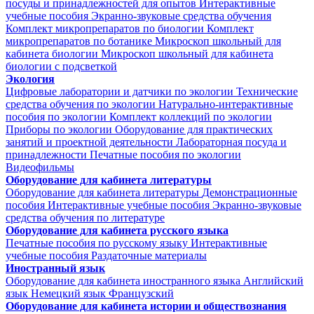
посуды и принадлежностей для опытов
Интерактивные
учебные пособия
Экранно-звуковые средства обучения
Комплект микропрепаратов по биологии
Комплект
микропрепаратов по ботанике
Микроскоп школьный для
кабинета биологии
Микроскоп школьный для кабинета
биологии с подсветкой
Экология
Цифровые лаборатории и датчики по экологии
Технические
средства обучения по экологии
Натурально-интерактивные
пособия по экологии
Комплект коллекций по экологии
Приборы по экологии
Оборудование для практических
занятий и проектной деятельности
Лабораторная посуда и
принадлежности
Печатные пособия по экологии
Видеофильмы
Оборудование для кабинета литературы
Оборудование для кабинета литературы
Демонстрационные
пособия
Интерактивные учебные пособия
Экранно-звуковые
средства обучения по литературе
Оборудование для кабинета русского языка
Печатные пособия по русскому языку
Интерактивные
учебные пособия
Раздаточные материалы
Иностранный язык
Оборудование для кабинета иностранного языка
Английский
язык
Немецкий язык
Французский
Оборудование для кабинета истории и обществознания