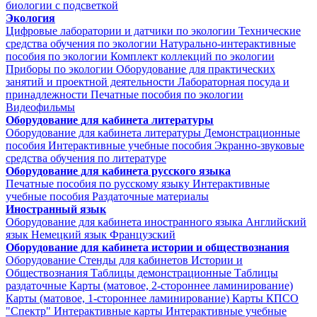
биологии с подсветкой
Экология
Цифровые лаборатории и датчики по экологии
Технические
средства обучения по экологии
Натурально-интерактивные
пособия по экологии
Комплект коллекций по экологии
Приборы по экологии
Оборудование для практических
занятий и проектной деятельности
Лабораторная посуда и
принадлежности
Печатные пособия по экологии
Видеофильмы
Оборудование для кабинета литературы
Оборудование для кабинета литературы
Демонстрационные
пособия
Интерактивные учебные пособия
Экранно-звуковые
средства обучения по литературе
Оборудование для кабинета русского языка
Печатные пособия по русскому языку
Интерактивные
учебные пособия
Раздаточные материалы
Иностранный язык
Оборудование для кабинета иностранного языка
Английский
язык
Немецкий язык
Французский
Оборудование для кабинета истории и обществознания
Оборудование
Стенды для кабинетов Истории и
Обществознания
Таблицы демонстрационные
Таблицы
раздаточные
Карты (матовое, 2-стороннее ламинирование)
Карты (матовое, 1-стороннее ламинирование)
Карты КПСО
"Спектр"
Интерактивные карты
Интерактивные учебные