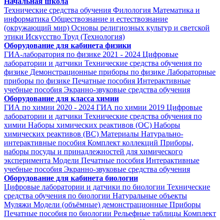
Начальная школа
Технические средства обучения
Филология
Математика и
информатика
Обществознание и естествознание
(окружающий мир)
Основы религиозных культур и светской
этики
Искусство
Труд (Технология)
Оборудование для кабинета физики
ГИА-лаборатория по физике 2021 - 2024
Цифровые
лаборатории и датчики
Технические средства обучения по
физике
Демонстрационные приборы по физике
Лабораторные
приборы по физике
Печатные пособия
Интерактивные
учебные пособия
Экранно-звуковые средства обучения
Оборудование для класса химии
ГИА по химии 2020 - 2024
ГИА по химии 2019
Цифровые
лаборатории и датчики
Технические средства обучения по
химии
Наборы химических реактивов (ОС)
Наборы
химических реактивов (ВС)
Материалы
Натурально-
интерактивные пособия
Комплект коллекций
Приборы,
наборы посуды и принадлежностей для химического
эксперимента
Модели
Печатные пособия
Интерактивные
учебные пособия
Экранно-звуковые средства обучения
Оборудование для кабинета биологии
Цифровые лаборатории и датчики по биологии
Технические
средства обучения по биологии
Натуральные объекты
Муляжи
Модели (объёмные) демонстрационные
Приборы
Печатные пособия по биологии
Рельефные таблицы
Комплект