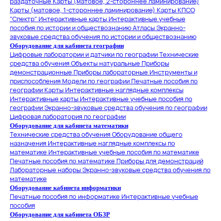
раздаточные
Карты (матовое, 2-стороннее ламинирование)
Карты (матовое, 1-стороннее ламинирование)
Карты КПСО
"Спектр"
Интерактивные карты
Интерактивные учебные
пособия по истории и обществознанию
Атласы
Экранно-
звуковые средства обучения по истории и обществознанию
Оборудование для кабинета географии
Цифровые лаборатории и датчики по географии
Технические
средства обучения
Объекты натуральные
Приборы
демонстрационные
Приборы лабораторные
Инструменты и
приспособления
Модели по географии
Печатные пособия по
географии
Карты
Интерактивные наглядные комплексы
Интерактивные карты
Интерактивные учебные пособия по
географии
Экранно-звуковые средства обучения по географии
Цифровая лаборатория по географии
Оборудование для кабинета математики
Технические средства обучения
Оборудование общего
назначения
Интерактивные наглядные комплексы по
математике
Интерактивные учебные пособия по математике
Печатные пособия по математике
Приборы для демонстраций
Лабораторные наборы
Экранно-звуковые средства обучения по
математике
Оборудование кабинета информатики
Печатные пособия по информатике
Интерактивные учебные
пособия
Оборудование для кабинета ОБЗР