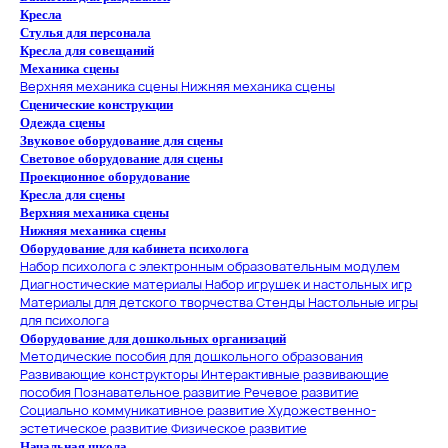
Кресла
Стулья для персонала
Кресла для совещаний
Механика сцены
Верхняя механика сцены
Нижняя механика сцены
Сценические конструкции
Одежда сцены
Звуковое оборудование для сцены
Световое оборудование для сцены
Проекционное оборудование
Кресла для сцены
Верхняя механика сцены
Нижняя механика сцены
Оборудование для кабинета психолога
Набор психолога с электронным образовательным модулем
Диагностические материалы
Набор игрушек и настольных игр
Материалы для детского творчества
Стенды
Настольные игры
для психолога
Оборудование для дошкольных организаций
Методические пособия для дошкольного образования
Развивающие конструкторы
Интерактивные развивающие
пособия
Познавательное развитие
Речевое развитие
Социально коммуникативное развитие
Художественно-
эстетическое развитие
Физическое развитие
Начальная школа