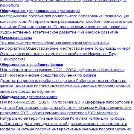
психолога
Оборудование для дошкольных организаций
Методические пособия для дошкольного образования
Развивающие
конструкторы
Интерактивные развивающие пособия
Познавательное
развитие
Речевое развитие
Социально коммуникативное развитие
Художественно-эстетическое развитие
Физическое развитие
Начальная школа
Технические средства обучения
Филология
Математика и
информатика
Обществознание и естествознание (окружающий мир)
Основы религиозных культур и светской этики
Искусство
Труд
(Технология)
Оборудование для кабинета физики
ГИА-лаборатория по физике 2021 - 2024
Цифровые лаборатории и
датчики
Технические средства обучения по физике
Демонстрационные приборы по физике
Лабораторные приборы по
физике
Печатные пособия
Интерактивные учебные пособия
Экранно-
звуковые средства обучения
Оборудование для класса химии
ГИА по химии 2020 - 2024
ГИА по химии 2019
Цифровые лаборатории и
датчики
Технические средства обучения по химии
Наборы химических
реактивов (ОС)
Наборы химических реактивов (ВС)
Материалы
Натурально-интерактивные пособия
Комплект коллекций
Приборы,
наборы посуды и принадлежностей для химического эксперимента
Модели
Печатные пособия
Интерактивные учебные пособия
Экранно-