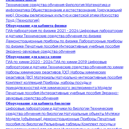
Технические средства обучения
Филология
Математика и
информатика
Обществознание и естествознание (окружающий
мир)
Основы религиозных культур и светской этики
Искусство
Труд (Технология)
Оборудование для кабинета физики
ГИА-лаборатория по физике 2021 - 2024
Цифровые лаборатории
и датчики
Технические средства обучения по физике
Демонстрационные приборы по физике
Лабораторные приборы
по физике
Печатные пособия
Интерактивные учебные пособия
Экранно-звуковые средства обучения
Оборудование для класса химии
ГИА по химии 2020 - 2024
ГИА по химии 2019
Цифровые
лаборатории и датчики
Технические средства обучения по химии
Наборы химических реактивов (ОС)
Наборы химических
реактивов (ВС)
Материалы
Натурально-интерактивные пособия
Комплект коллекций
Приборы, наборы посуды и
принадлежностей для химического эксперимента
Модели
Печатные пособия
Интерактивные учебные пособия
Экранно-
звуковые средства обучения
Оборудование для кабинета биологии
Цифровые лаборатории и датчики по биологии
Технические
средства обучения по биологии
Натуральные объекты
Муляжи
Модели (объёмные) демонстрационные
Приборы
Печатные
пособия по биологии
Рельефные таблицы
Комплект посуды и