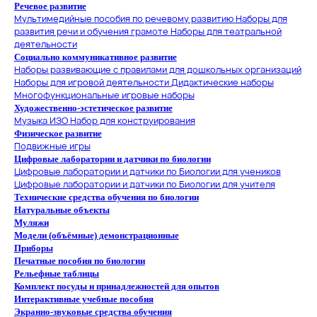
Речевое развитие
Мультимедийные пособия по речевому развитию
Наборы для
развития речи и обучения грамоте
Наборы для театральной
деятельности
Социально коммуникативное развитие
Наборы развивающие с правилами для дошкольных организаций
Наборы для игровой деятельности
Дидактические наборы
Многофункциональные игровые наборы
Художественно-эстетическое развитие
Музыка
ИЗО
Набор для конструирования
Физическое развитие
Подвижные игры
Цифровые лаборатории и датчики по биологии
Цифровые лаборатории и датчики по Биологии для учеников
Цифровые лаборатории и датчики по Биологии для учителя
Технические средства обучения по биологии
Натуральные объекты
Муляжи
Модели (объёмные) демонстрационные
Приборы
Печатные пособия по биологии
Рельефные таблицы
Комплект посуды и принадлежностей для опытов
Интерактивные учебные пособия
Экранно-звуковые средства обучения