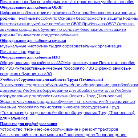
Печатные пособия по информатике
Интерактивные учебные пособия
Оборудование для кабинета ОБЗР
Цифровые лаборатории и датчики по Основам безопасности и защиты
родины
Печатные пособия по Основам безопасности и защиты Родины
Интерактивные учебные пособия по ОБЗР
Приборы по ОБЗР
Экранно-
звуковые средства обучения по основам безопасности и защите
родины
Технические средства обучения
Оборудование для кабинета музыки
Музыкальные инструменты для образовательных организаций
Печатная продукция
Оборудование для кабинета ИЗО
Оборудование для кабинета ИЗО
Модели и муляжи
Печатные пособия
по ИЗО
Интерактивные учебные пособия по ИЗО
Экранно-звуковые
средства обучения по ИЗО
Учебное оборудование для кабинета Труда (Технология)
Технические средства обучения
Учебное оборудование для обработки
древесины
Учебное оборудование для обработки металла
Учебное
оборудование для обработки ткани
Плакаты Труд (Технология)
Экранно-звуковые средства обучения по технологии
Интерактивные
учебные пособия по технологии
Учебное оборудование Труд
(Технология) для девочек
Учебное оборудование Труд (Технология)
для мальчиков
Плакаты для профобразования
Устройство, техническое обслуживание и ремонт тракторов
Сельскохозяйственные машины
Поварское дело
Товароведение