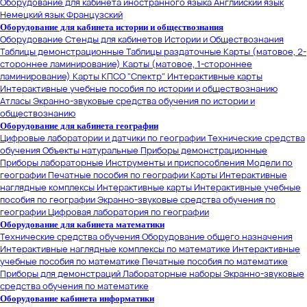
Оборудование для кабинета иностранного языка
Английский язык
Немецкий язык
Французский
Оборудование для кабинета истории и обществознания
Оборудование
Стенды для кабинетов Истории и Обществознания
Таблицы демонстрационные
Таблицы раздаточные
Карты (матовое, 2-
стороннее ламинирование)
Карты (матовое, 1-стороннее
ламинирование)
Карты КПСО "Спектр"
Интерактивные карты
Интерактивные учебные пособия по истории и обществознанию
Атласы
Экранно-звуковые средства обучения по истории и
обществознанию
Оборудование для кабинета географии
Цифровые лаборатории и датчики по географии
Технические средства
обучения
Объекты натуральные
Приборы демонстрационные
Приборы лабораторные
Инструменты и приспособления
Модели по
географии
Печатные пособия по географии
Карты
Интерактивные
наглядные комплексы
Интерактивные карты
Интерактивные учебные
пособия по географии
Экранно-звуковые средства обучения по
географии
Цифровая лаборатория по географии
Оборудование для кабинета математики
Технические средства обучения
Оборудование общего назначения
Интерактивные наглядные комплексы по математике
Интерактивные
учебные пособия по математике
Печатные пособия по математике
Приборы для демонстраций
Лабораторные наборы
Экранно-звуковые
средства обучения по математике
Оборудование кабинета информатики