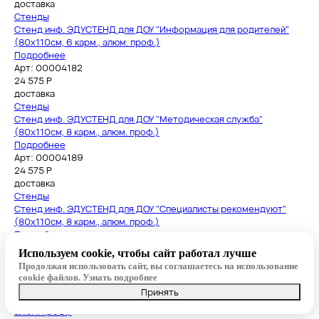
доставка
Стенды
Стенд инф. ЭДУСТЕНД для ДОУ "Информация для родителей"
(80х110см, 6 карм., алюм. проф.)
Подробнее
Арт: 00004182
24 575
Р
доставка
Стенды
Стенд инф. ЭДУСТЕНД для ДОУ "Методическая служба"
(80х110см, 8 карм., алюм. проф.)
Подробнее
Арт: 00004189
24 575
Р
доставка
Стенды
Стенд инф. ЭДУСТЕНД для ДОУ "Специалисты рекомендуют"
(80х110см, 8 карм., алюм. проф.)
Подробнее
Арт: 00004179
Используем cookie, чтобы сайт работал лучше
22 075
Р
Продолжая использовать сайт, вы соглашаетесь на использование
доставка
cookie файлов.
Узнать подробнее
Стенды
Принять
Стенд инф. ЭДУСТЕНД для ДОУ "Игротека" (80х110см, 6 карм.,
алюм. проф.)