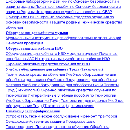
Цифровые лаборатории и датчики по Основам безопасности и
защиты родины
Печатные пособия по Основам безопасности и
защиты Родины
Интерактивные учебные пособия по ОБЗР
Приборы по ОБЗР
Экранно-звуковые средства обучения по
основам безопасности и защите родины
Технические средства
обучения
Оборудование для кабинета музыки
Музыкальные инструменты для образовательных организаций
Печатная продукция
Оборудование для кабинета ИЗО
Оборудование для кабинета ИЗО
Модели и муляжи
Печатные
пособия по ИЗО
Интерактивные учебные пособия по ИЗО
Экранно-звуковые средства обучения по ИЗО
Учебное оборудование для кабинета Труда (Технология)
Технические средства обучения
Учебное оборудование для
обработки древесины
Учебное оборудование для обработки
металла
Учебное оборудование для обработки ткани
Плакаты
Труд (Технология)
Экранно-звуковые средства обучения по
технологии
Интерактивные учебные пособия по технологии
Учебное оборудование Труд (Технология) для девочек
Учебное
оборудование Труд (Технология) для мальчиков
Плакаты для профобразования
Устройство, техническое обслуживание и ремонт тракторов
Сельскохозяйственные машины
Поварское дело
Товароведение
Производственное обучение
Обработка