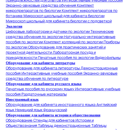
принадлежностей для опытов
Интерактивные учебные пособия
Экранно-звуковые средства обучения
Комплект
микропрепаратов по биологии
Комплект микропрепаратов по
ботанике
Микроскоп школьный для кабинета биологии
Микроскоп школьный для кабинета биологии с подсветкой
Экология
Цифровые лаборатории и датчики по экологии
Технические
средства обучения по экологии
Натурально-интерактивные
пособия по экологии
Комплект коллекций по экологии
Приборы
по экологии
Оборудование для практических занятий и
проектной деятельности
Лабораторная посуда и
принадлежности
Печатные пособия по экологии
Видеофильмы
Оборудование для кабинета литературы
Оборудование для кабинета литературы
Демонстрационные
пособия
Интерактивные учебные пособия
Экранно-звуковые
средства обучения по литературе
Оборудование для кабинета русского языка
Печатные пособия по русскому языку
Интерактивные учебные
пособия
Раздаточные материалы
Иностранный язык
Оборудование для кабинета иностранного языка
Английский
язык
Немецкий язык
Французский
Оборудование для кабинета истории и обществознания
Оборудование
Стенды для кабинетов Истории и
Обществознания
Таблицы демонстрационные
Таблицы