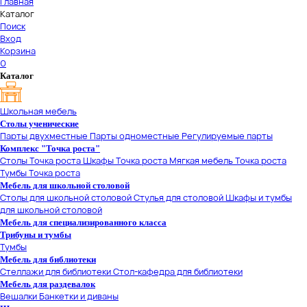
Главная
Каталог
Поиск
Вход
Корзина
0
Каталог
Школьная мебель
Столы ученические
Парты двухместные
Парты одноместные
Регулируемые парты
Комплекс "Точка роста"
Столы Точка роста
Шкафы Точка роста
Мягкая мебель Точка роста
Тумбы Точка роста
Мебель для школьной столовой
Столы для школьной столовой
Стулья для столовой
Шкафы и тумбы
для школьной столовой
Мебель для специализированного класса
Трибуны и тумбы
Тумбы
Мебель для библиотеки
Стеллажи для библиотеки
Стол-кафедра для библиотеки
Мебель для раздевалок
Вешалки
Банкетки и диваны