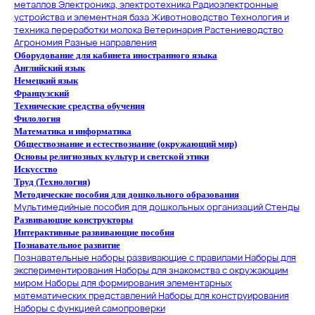
металлов
Электроника, электротехника
Радиоэлектронные
устройства и элементная база
Животноводство
Технология и
техника переработки молока
Ветеринария
Растениеводство
Агрономия
Разные направления
Оборудование для кабинета иностранного языка
Английский язык
Немецкий язык
Французский
Технические средства обучения
Филология
Математика и информатика
Обществознание и естествознание (окружающий мир)
Основы религиозных культур и светской этики
Искусство
Труд (Технология)
Методические пособия для дошкольного образования
Мультимедийные пособия для дошкольных организаций
Стенды
Развивающие конструкторы
Интерактивные развивающие пособия
Познавательное развитие
Познавательные наборы развивающие с правилами
Наборы для
экспериментирования
Наборы для знакомства с окружающим
миром
Наборы для формирования элементарных
математических представлений
Наборы для конструирования
Наборы с функцией самопроверки