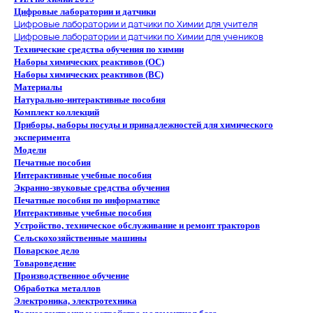
Цифровые лаборатории и датчики
Цифровые лаборатории и датчики по Химии для учителя
Цифровые лаборатории и датчики по Химии для учеников
Технические средства обучения по химии
Наборы химических реактивов (ОС)
Наборы химических реактивов (ВС)
Материалы
Натурально-интерактивные пособия
Комплект коллекций
Приборы, наборы посуды и принадлежностей для химического
эксперимента
Модели
Печатные пособия
Интерактивные учебные пособия
Экранно-звуковые средства обучения
Печатные пособия по информатике
Интерактивные учебные пособия
Устройство, техническое обслуживание и ремонт тракторов
Сельскохозяйственные машины
Поварское дело
Товароведение
Производственное обучение
Обработка металлов
Электроника, электротехника