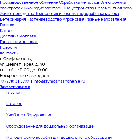
Производственное обучение
Обработка металлов
Электроника,
электротехника
Радиоэлектронные устройства и элементная база
Животноводство
Технология и техника переработки молока
Ветеринария
Растениеводство
Агрономия
Разные направления
Главная
Каталог
Доставка и оплата
Гарантия и возврат
Новости
Контакты
г. Симферополь,
ул. Девлет Гирея, д. 40
пн. - сб.: с 9:00 до 19:00
Воскресенье - выходной
info@krymosnashchenie.ru
+7 (978) 31 7777 1
Заказать звонок
Главная
/
Каталог
/
Учебное оборудование
/
Оборудование для дошкольных организаций
/
Методические пособия для дошкольного образования