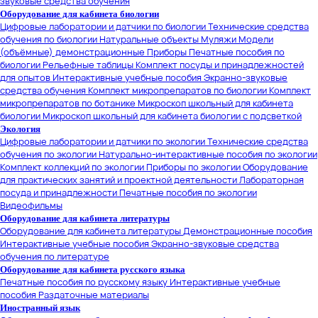
звуковые средства обучения
Оборудование для кабинета биологии
Цифровые лаборатории и датчики по биологии
Технические средства
обучения по биологии
Натуральные объекты
Муляжи
Модели
(объёмные) демонстрационные
Приборы
Печатные пособия по
биологии
Рельефные таблицы
Комплект посуды и принадлежностей
для опытов
Интерактивные учебные пособия
Экранно-звуковые
средства обучения
Комплект микропрепаратов по биологии
Комплект
микропрепаратов по ботанике
Микроскоп школьный для кабинета
биологии
Микроскоп школьный для кабинета биологии с подсветкой
Экология
Цифровые лаборатории и датчики по экологии
Технические средства
обучения по экологии
Натурально-интерактивные пособия по экологии
Комплект коллекций по экологии
Приборы по экологии
Оборудование
для практических занятий и проектной деятельности
Лабораторная
посуда и принадлежности
Печатные пособия по экологии
Видеофильмы
Оборудование для кабинета литературы
Оборудование для кабинета литературы
Демонстрационные пособия
Интерактивные учебные пособия
Экранно-звуковые средства
обучения по литературе
Оборудование для кабинета русского языка
Печатные пособия по русскому языку
Интерактивные учебные
пособия
Раздаточные материалы
Иностранный язык