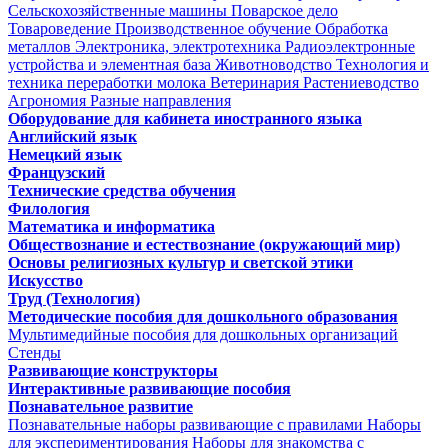
Сельскохозяйственные машины
Поварское дело
Товароведение
Производственное обучение
Обработка
металлов
Электроника, электротехника
Радиоэлектронные
устройства и элементная база
Животноводство
Технология и
техника переработки молока
Ветеринария
Растениеводство
Агрономия
Разные направления
Оборудование для кабинета иностранного языка
Английский язык
Немецкий язык
Французский
Технические средства обучения
Филология
Математика и информатика
Обществознание и естествознание (окружающий мир)
Основы религиозных культур и светской этики
Искусство
Труд (Технология)
Методические пособия для дошкольного образования
Мультимедийные пособия для дошкольных организаций
Стенды
Развивающие конструкторы
Интерактивные развивающие пособия
Познавательное развитие
Познавательные наборы развивающие с правилами
Наборы
для экспериментирования
Наборы для знакомства с