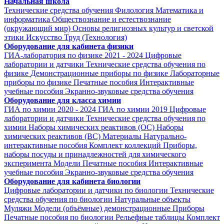
Начальная школа
Технические средства обучения
Филология
Математика и
информатика
Обществознание и естествознание
(окружающий мир)
Основы религиозных культур и светской
этики
Искусство
Труд (Технология)
Оборудование для кабинета физики
ГИА-лаборатория по физике 2021 - 2024
Цифровые
лаборатории и датчики
Технические средства обучения по
физике
Демонстрационные приборы по физике
Лабораторные
приборы по физике
Печатные пособия
Интерактивные
учебные пособия
Экранно-звуковые средства обучения
Оборудование для класса химии
ГИА по химии 2020 - 2024
ГИА по химии 2019
Цифровые
лаборатории и датчики
Технические средства обучения по
химии
Наборы химических реактивов (ОС)
Наборы
химических реактивов (ВС)
Материалы
Натурально-
интерактивные пособия
Комплект коллекций
Приборы,
наборы посуды и принадлежностей для химического
эксперимента
Модели
Печатные пособия
Интерактивные
учебные пособия
Экранно-звуковые средства обучения
Оборудование для кабинета биологии
Цифровые лаборатории и датчики по биологии
Технические
средства обучения по биологии
Натуральные объекты
Муляжи
Модели (объёмные) демонстрационные
Приборы
Печатные пособия по биологии
Рельефные таблицы
Комплект