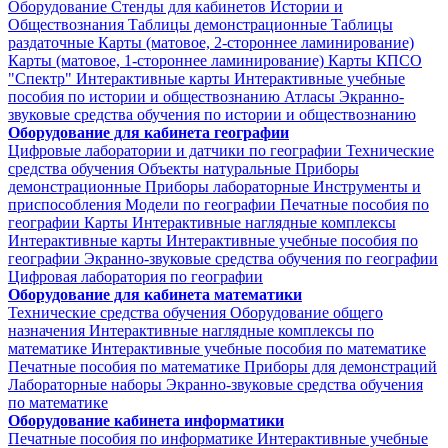
Оборудование
Стенды для кабинетов Истории и
Обществознания
Таблицы демонстрационные
Таблицы
раздаточные
Карты (матовое, 2-стороннее ламинирование)
Карты (матовое, 1-стороннее ламинирование)
Карты КПСО
"Спектр"
Интерактивные карты
Интерактивные учебные
пособия по истории и обществознанию
Атласы
Экранно-
звуковые средства обучения по истории и обществознанию
Оборудование для кабинета географии
Цифровые лаборатории и датчики по географии
Технические
средства обучения
Объекты натуральные
Приборы
демонстрационные
Приборы лабораторные
Инструменты и
приспособления
Модели по географии
Печатные пособия по
географии
Карты
Интерактивные наглядные комплексы
Интерактивные карты
Интерактивные учебные пособия по
географии
Экранно-звуковые средства обучения по географии
Цифровая лаборатория по географии
Оборудование для кабинета математики
Технические средства обучения
Оборудование общего
назначения
Интерактивные наглядные комплексы по
математике
Интерактивные учебные пособия по математике
Печатные пособия по математике
Приборы для демонстраций
Лабораторные наборы
Экранно-звуковые средства обучения
по математике
Оборудование кабинета информатики
Печатные пособия по информатике
Интерактивные учебные