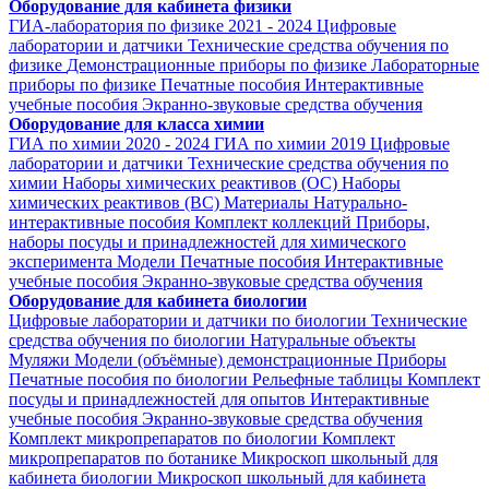
Оборудование для кабинета физики
ГИА-лаборатория по физике 2021 - 2024
Цифровые
лаборатории и датчики
Технические средства обучения по
физике
Демонстрационные приборы по физике
Лабораторные
приборы по физике
Печатные пособия
Интерактивные
учебные пособия
Экранно-звуковые средства обучения
Оборудование для класса химии
ГИА по химии 2020 - 2024
ГИА по химии 2019
Цифровые
лаборатории и датчики
Технические средства обучения по
химии
Наборы химических реактивов (ОС)
Наборы
химических реактивов (ВС)
Материалы
Натурально-
интерактивные пособия
Комплект коллекций
Приборы,
наборы посуды и принадлежностей для химического
эксперимента
Модели
Печатные пособия
Интерактивные
учебные пособия
Экранно-звуковые средства обучения
Оборудование для кабинета биологии
Цифровые лаборатории и датчики по биологии
Технические
средства обучения по биологии
Натуральные объекты
Муляжи
Модели (объёмные) демонстрационные
Приборы
Печатные пособия по биологии
Рельефные таблицы
Комплект
посуды и принадлежностей для опытов
Интерактивные
учебные пособия
Экранно-звуковые средства обучения
Комплект микропрепаратов по биологии
Комплект
микропрепаратов по ботанике
Микроскоп школьный для
кабинета биологии
Микроскоп школьный для кабинета