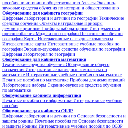
пособия по истории и обществознанию
Атласы
Экранно-
звуковые средства обучения по истории и обществознанию
Оборудование для кабинета географии
Цифровые лаборатории и датчики по географии
Технические
средства обучения
Объекты натуральные
Приборы
демонстрационные
Приборы лабораторные
Инструменты и
приспособления
Модели по географии
Печатные пособия по
географии
Карты
Интерактивные наглядные комплексы
Интерактивные карты
Интерактивные учебные пособия по
географии
Экранно-звуковые средства обучения по географии
Цифровая лаборатория по географии
Оборудование для кабинета математики
Технические средства обучения
Оборудование общего
назначения
Интерактивные наглядные комплексы по
математике
Интерактивные учебные пособия по математике
Печатные пособия по математике
Приборы для демонстраций
Лабораторные наборы
Экранно-звуковые средства обучения
по математике
Оборудование кабинета информатики
Печатные пособия по информатике
Интерактивные учебные
пособия
Оборудование для кабинета ОБЗР
Цифровые лаборатории и датчики по Основам безопасности и
защиты родины
Печатные пособия по Основам безопасности
и защиты Родины
Интерактивные учебные пособия по ОБЗР