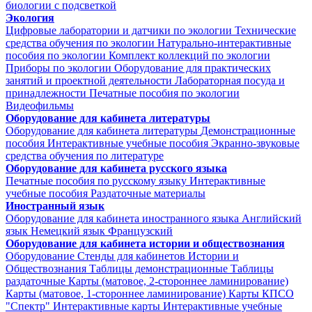
биологии с подсветкой
Экология
Цифровые лаборатории и датчики по экологии
Технические
средства обучения по экологии
Натурально-интерактивные
пособия по экологии
Комплект коллекций по экологии
Приборы по экологии
Оборудование для практических
занятий и проектной деятельности
Лабораторная посуда и
принадлежности
Печатные пособия по экологии
Видеофильмы
Оборудование для кабинета литературы
Оборудование для кабинета литературы
Демонстрационные
пособия
Интерактивные учебные пособия
Экранно-звуковые
средства обучения по литературе
Оборудование для кабинета русского языка
Печатные пособия по русскому языку
Интерактивные
учебные пособия
Раздаточные материалы
Иностранный язык
Оборудование для кабинета иностранного языка
Английский
язык
Немецкий язык
Французский
Оборудование для кабинета истории и обществознания
Оборудование
Стенды для кабинетов Истории и
Обществознания
Таблицы демонстрационные
Таблицы
раздаточные
Карты (матовое, 2-стороннее ламинирование)
Карты (матовое, 1-стороннее ламинирование)
Карты КПСО
"Спектр"
Интерактивные карты
Интерактивные учебные