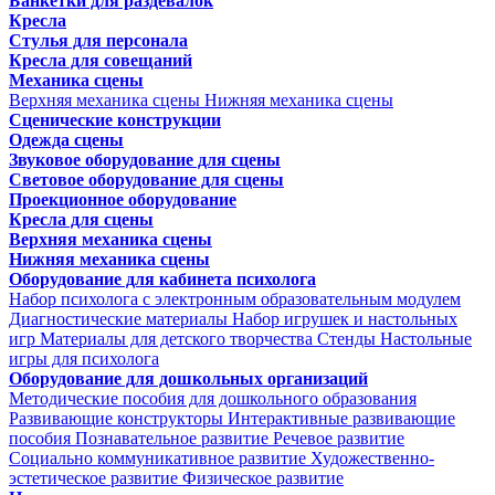
Банкетки для раздевалок
Кресла
Стулья для персонала
Кресла для совещаний
Механика сцены
Верхняя механика сцены
Нижняя механика сцены
Сценические конструкции
Одежда сцены
Звуковое оборудование для сцены
Световое оборудование для сцены
Проекционное оборудование
Кресла для сцены
Верхняя механика сцены
Нижняя механика сцены
Оборудование для кабинета психолога
Набор психолога с электронным образовательным модулем
Диагностические материалы
Набор игрушек и настольных
игр
Материалы для детского творчества
Стенды
Настольные
игры для психолога
Оборудование для дошкольных организаций
Методические пособия для дошкольного образования
Развивающие конструкторы
Интерактивные развивающие
пособия
Познавательное развитие
Речевое развитие
Социально коммуникативное развитие
Художественно-
эстетическое развитие
Физическое развитие