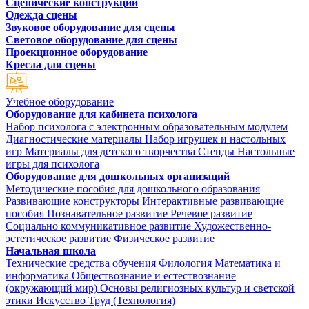
Сценические конструкции
Одежда сцены
Звуковое оборудование для сцены
Световое оборудование для сцены
Проекционное оборудование
Кресла для сцены
Учебное оборудование
Оборудование для кабинета психолога
Набор психолога с электронным образовательным модулем
Диагностические материалы
Набор игрушек и настольных
игр
Материалы для детского творчества
Стенды
Настольные
игры для психолога
Оборудование для дошкольных организаций
Методические пособия для дошкольного образования
Развивающие конструкторы
Интерактивные развивающие
пособия
Познавательное развитие
Речевое развитие
Социально коммуникативное развитие
Художественно-
эстетическое развитие
Физическое развитие
Начальная школа
Технические средства обучения
Филология
Математика и
информатика
Обществознание и естествознание
(окружающий мир)
Основы религиозных культур и светской
этики
Искусство
Труд (Технология)