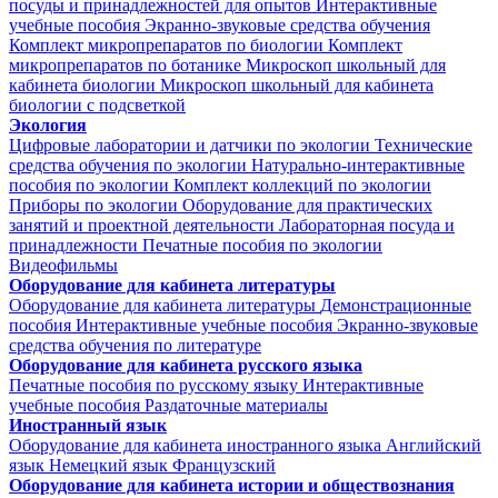
посуды и принадлежностей для опытов
Интерактивные
учебные пособия
Экранно-звуковые средства обучения
Комплект микропрепаратов по биологии
Комплект
микропрепаратов по ботанике
Микроскоп школьный для
кабинета биологии
Микроскоп школьный для кабинета
биологии с подсветкой
Экология
Цифровые лаборатории и датчики по экологии
Технические
средства обучения по экологии
Натурально-интерактивные
пособия по экологии
Комплект коллекций по экологии
Приборы по экологии
Оборудование для практических
занятий и проектной деятельности
Лабораторная посуда и
принадлежности
Печатные пособия по экологии
Видеофильмы
Оборудование для кабинета литературы
Оборудование для кабинета литературы
Демонстрационные
пособия
Интерактивные учебные пособия
Экранно-звуковые
средства обучения по литературе
Оборудование для кабинета русского языка
Печатные пособия по русскому языку
Интерактивные
учебные пособия
Раздаточные материалы
Иностранный язык
Оборудование для кабинета иностранного языка
Английский
язык
Немецкий язык
Французский
Оборудование для кабинета истории и обществознания