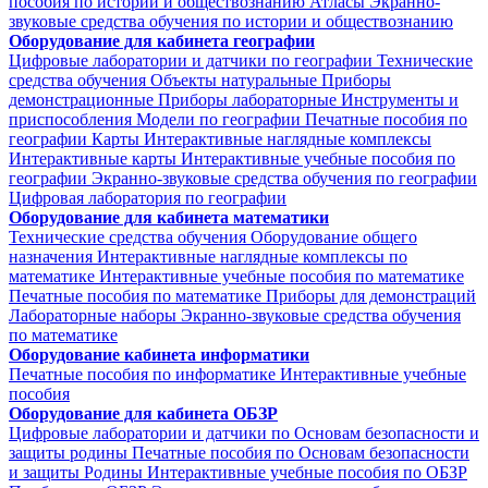
пособия по истории и обществознанию
Атласы
Экранно-
звуковые средства обучения по истории и обществознанию
Оборудование для кабинета географии
Цифровые лаборатории и датчики по географии
Технические
средства обучения
Объекты натуральные
Приборы
демонстрационные
Приборы лабораторные
Инструменты и
приспособления
Модели по географии
Печатные пособия по
географии
Карты
Интерактивные наглядные комплексы
Интерактивные карты
Интерактивные учебные пособия по
географии
Экранно-звуковые средства обучения по географии
Цифровая лаборатория по географии
Оборудование для кабинета математики
Технические средства обучения
Оборудование общего
назначения
Интерактивные наглядные комплексы по
математике
Интерактивные учебные пособия по математике
Печатные пособия по математике
Приборы для демонстраций
Лабораторные наборы
Экранно-звуковые средства обучения
по математике
Оборудование кабинета информатики
Печатные пособия по информатике
Интерактивные учебные
пособия
Оборудование для кабинета ОБЗР
Цифровые лаборатории и датчики по Основам безопасности и
защиты родины
Печатные пособия по Основам безопасности
и защиты Родины
Интерактивные учебные пособия по ОБЗР