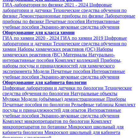
ГИА-лаборатория по физике 2021 - 2024
Цифровые
лаборатории и датчики
Технические средства обучения по
физике
Демонстрационные приборы по физике
Лабораторные
приборы по физике
Печатные пособия
Интерактивные
учебные пособия
Экранно-звуковые средства обучения
Оборудование для класса химии
ГИА по химии 2020 - 2024
ГИА по химии 2019
Цифровые
лаборатории и датчики
Технические средства обучения по
химии
Наборы химических реактивов (ОС)
Наборы
химических реактивов (ВС)
Материалы
Натурально-
интерактивные пособия
Комплект коллекций
Приборы,
наборы посуды и принадлежностей для химического
эксперимента
Модели
Печатные пособия
Интерактивные
учебные пособия
Экранно-звуковые средства обучения
Оборудование для кабинета биологии
Цифровые лаборатории и датчики по биологии
Технические
средства обучения по биологии
Натуральные объекты
Муляжи
Модели (объёмные) демонстрационные
Приборы
Печатные пособия по биологии
Рельефные таблицы
Комплект
посуды и принадлежностей для опытов
Интерактивные
учебные пособия
Экранно-звуковые средства обучения
Комплект микропрепаратов по биологии
Комплект
микропрепаратов по ботанике
Микроскоп школьный для
кабинета биологии
Микроскоп школьный для кабинета
биологии с подсветкой