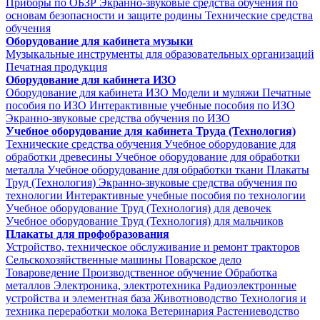
Приборы по ОБЗР
Экранно-звуковые средства обучения по
основам безопасности и защите родины
Технические средства
обучения
Оборудование для кабинета музыки
Музыкальные инструменты для образовательных организаций
Печатная продукция
Оборудование для кабинета ИЗО
Оборудование для кабинета ИЗО
Модели и муляжи
Печатные
пособия по ИЗО
Интерактивные учебные пособия по ИЗО
Экранно-звуковые средства обучения по ИЗО
Учебное оборудование для кабинета Труда (Технология)
Технические средства обучения
Учебное оборудование для
обработки древесины
Учебное оборудование для обработки
металла
Учебное оборудование для обработки ткани
Плакаты
Труд (Технология)
Экранно-звуковые средства обучения по
технологии
Интерактивные учебные пособия по технологии
Учебное оборудование Труд (Технология) для девочек
Учебное оборудование Труд (Технология) для мальчиков
Плакаты для профобразования
Устройство, техническое обслуживание и ремонт тракторов
Сельскохозяйственные машины
Поварское дело
Товароведение
Производственное обучение
Обработка
металлов
Электроника, электротехника
Радиоэлектронные
устройства и элементная база
Животноводство
Технология и
техника переработки молока
Ветеринария
Растениеводство