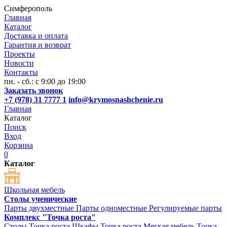
Симферополь
Главная
Каталог
Доставка и оплата
Гарантия и возврат
Проекты
Новости
Контакты
пн. - сб.: с 9:00 до 19:00
Заказать звонок
+7 (978) 31 7777 1
info@krymosnashchenie.ru
Главная
Каталог
Поиск
Вход
Корзина
0
Каталог
Школьная мебель
Столы ученические
Парты двухместные
Парты одноместные
Регулируемые парты
Комплекс "Точка роста"
Столы Точка роста
Шкафы Точка роста
Мягкая мебель Точка