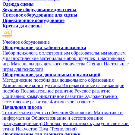
Одежда сцены
Звуковое оборудование для сцены
Световое оборудование для сцены
Проекционное оборудование
Кресла для сцены
Учебное оборудование
Оборудование для кабинета психолога
Набор психолога с электронным образовательным модулем
Диагностические материалы
Набор игрушек и настольных
игр
Материалы для детского творчества
Стенды
Настольные
игры для психолога
Оборудование для дошкольных организаций
Методические пособия для дошкольного образования
Развивающие конструкторы
Интерактивные развивающие
пособия
Познавательное развитие
Речевое развитие
Социально коммуникативное развитие
Художественно-
эстетическое развитие
Физическое развитие
Начальная школа
Технические средства обучения
Филология
Математика и
информатика
Обществознание и естествознание
(окружающий мир)
Основы религиозных культур и светской
этики
Искусство
Труд (Технология)
Оборудование для кабинета физики