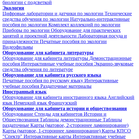
биологии с подсветкой
Экология
Цифровые лаборатории и датчики по экологии
Технические
средства обучения по экологии
Натурально-интерактивные
пособия по экологии
Комплект коллекций по экологии
Приборы по экологии
Оборудование для практических
занятий и проектной деятельности
Лабораторная посуда и
принадлежности
Печатные пособия по экологии
Видеофильмы
Оборудование для кабинета литературы
Оборудование для кабинета литературы
Демонстрационные
пособия
Интерактивные учебные пособия
Экранно-звуковые
средства обучения по литературе
Оборудование для кабинета русского языка
Печатные пособия по русскому языку
Интерактивные
учебные пособия
Раздаточные материалы
Иностранный язык
Оборудование для кабинета иностранного языка
Английский
язык
Немецкий язык
Французский
Оборудование для кабинета истории и обществознания
Оборудование
Стенды для кабинетов Истории и
Обществознания
Таблицы демонстрационные
Таблицы
раздаточные
Карты (матовое, 2-стороннее ламинирование)
Карты (матовое, 1-стороннее ламинирование)
Карты КПСО
"Спектр"
Интерактивные карты
Интерактивные учебные