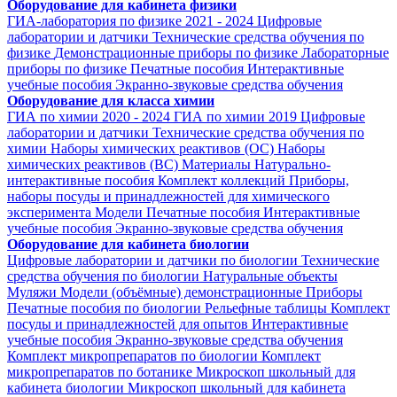
Оборудование для кабинета физики
ГИА-лаборатория по физике 2021 - 2024
Цифровые
лаборатории и датчики
Технические средства обучения по
физике
Демонстрационные приборы по физике
Лабораторные
приборы по физике
Печатные пособия
Интерактивные
учебные пособия
Экранно-звуковые средства обучения
Оборудование для класса химии
ГИА по химии 2020 - 2024
ГИА по химии 2019
Цифровые
лаборатории и датчики
Технические средства обучения по
химии
Наборы химических реактивов (ОС)
Наборы
химических реактивов (ВС)
Материалы
Натурально-
интерактивные пособия
Комплект коллекций
Приборы,
наборы посуды и принадлежностей для химического
эксперимента
Модели
Печатные пособия
Интерактивные
учебные пособия
Экранно-звуковые средства обучения
Оборудование для кабинета биологии
Цифровые лаборатории и датчики по биологии
Технические
средства обучения по биологии
Натуральные объекты
Муляжи
Модели (объёмные) демонстрационные
Приборы
Печатные пособия по биологии
Рельефные таблицы
Комплект
посуды и принадлежностей для опытов
Интерактивные
учебные пособия
Экранно-звуковые средства обучения
Комплект микропрепаратов по биологии
Комплект
микропрепаратов по ботанике
Микроскоп школьный для
кабинета биологии
Микроскоп школьный для кабинета