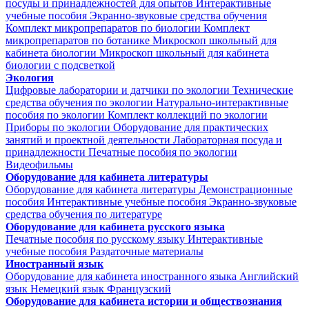
посуды и принадлежностей для опытов
Интерактивные
учебные пособия
Экранно-звуковые средства обучения
Комплект микропрепаратов по биологии
Комплект
микропрепаратов по ботанике
Микроскоп школьный для
кабинета биологии
Микроскоп школьный для кабинета
биологии с подсветкой
Экология
Цифровые лаборатории и датчики по экологии
Технические
средства обучения по экологии
Натурально-интерактивные
пособия по экологии
Комплект коллекций по экологии
Приборы по экологии
Оборудование для практических
занятий и проектной деятельности
Лабораторная посуда и
принадлежности
Печатные пособия по экологии
Видеофильмы
Оборудование для кабинета литературы
Оборудование для кабинета литературы
Демонстрационные
пособия
Интерактивные учебные пособия
Экранно-звуковые
средства обучения по литературе
Оборудование для кабинета русского языка
Печатные пособия по русскому языку
Интерактивные
учебные пособия
Раздаточные материалы
Иностранный язык
Оборудование для кабинета иностранного языка
Английский
язык
Немецкий язык
Французский
Оборудование для кабинета истории и обществознания