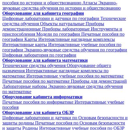
пособия по истории и обществознанию
Атласы
Экранно-
звуковые средства обучения по истории и обществознанию
Оборудование для кабинета географии
Цифровые лаборатории и датчики по географии
Технические
средства обучения
Объекты натуральные
Приборы
демонстрационные
Приборы лабораторные
Инструменты и
приспособления
Модели по географии
Печатные пособия по
географии
Карты
Интерактивные наглядные комплексы
Интерактивные карты
Интерактивные учебные пособия по
географии
Экранно-звуковые средства обучения по географии
Цифровая лаборатория по географии
Оборудование для кабинета математики
Технические средства обучения
Оборудование общего
назначения
Интерактивные наглядные комплексы по
математике
Интерактивные учебные пособия по математике
Печатные пособия по математике
Приборы для демонстраций
Лабораторные наборы
Экранно-звуковые средства обучения
по математике
Оборудование кабинета информатики
Печатные пособия по информатике
Интерактивные учебные
пособия
Оборудование для кабинета ОБЗР
Цифровые лаборатории и датчики по Основам безопасности и
защиты родины
Печатные пособия по Основам безопасности
и защиты Родины
Интерактивные учебные пособия по ОБЗР