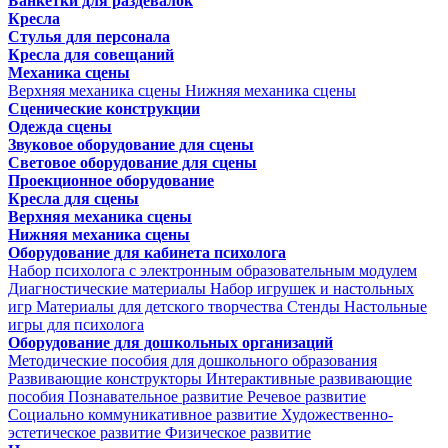
Банкетки для раздевалок
Кресла
Стулья для персонала
Кресла для совещаний
Механика сцены
Верхняя механика сцены
Нижняя механика сцены
Сценические конструкции
Одежда сцены
Звуковое оборудование для сцены
Световое оборудование для сцены
Проекционное оборудование
Кресла для сцены
Верхняя механика сцены
Нижняя механика сцены
Оборудование для кабинета психолога
Набор психолога с электронным образовательным модулем
Диагностические материалы
Набор игрушек и настольных
игр
Материалы для детского творчества
Стенды
Настольные
игры для психолога
Оборудование для дошкольных организаций
Методические пособия для дошкольного образования
Развивающие конструкторы
Интерактивные развивающие
пособия
Познавательное развитие
Речевое развитие
Социально коммуникативное развитие
Художественно-
эстетическое развитие
Физическое развитие