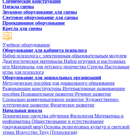
Сценические конструкции
Одежда сцены
Звуковое оборудование для сцены
Световое оборудование для сцены
Проекционное оборудование
Кресла для сцены
Учебное оборудование
Оборудование для кабинета психолога
Набор психолога с электронным образовательным модулем
Диагностические материалы
Набор игрушек и настольных
игр
Материалы для детского творчества
Стенды
Настольные
игры для психолога
Оборудование для дошкольных организаций
Методические пособия для дошкольного образования
Развивающие конструкторы
Интерактивные развивающие
пособия
Познавательное развитие
Речевое развитие
Социально коммуникативное развитие
Художественно-
эстетическое развитие
Физическое развитие
Начальная школа
Технические средства обучения
Филология
Математика и
информатика
Обществознание и естествознание
(окружающий мир)
Основы религиозных культур и светской
этики
Искусство
Труд (Технология)