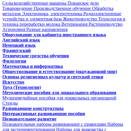
Сельскохозяйственные машины
Поварское дело
Товароведение
Производственное обучение
Обработка
металлов
Электроника, электротехника
Радиоэлектронные
устройства и элементная база
Животноводство
Технология и
техника переработки молока
Ветеринария
Растениеводство
Агрономия
Разные направления
Оборудование для кабинета иностранного языка
Английский язык
Немецкий язык
Французский
Технические средства обучения
Филология
Математика и информатика
Обществознание и естествознание (окружающий мир)
Основы религиозных культур и светской этики
Искусство
Труд (Технология)
Методические пособия для дошкольного образования
Мультимедийные пособия для дошкольных организаций
Стенды
Развивающие конструкторы
Интерактивные развивающие пособия
Познавательное развитие
Познавательные наборы развивающие с правилами
Наборы
для экспериментирования
Наборы для знакомства с