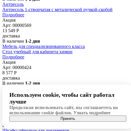
Антресоль
Антресоль 1-створчатая с металической ручкой-скобой
Подробнее
Акция
Арт: 00000569
13 549
Р
доставка
В наличии
1-2 дня
Мебель для специализированного класса
Стол учебный для кабинета химии
Подробнее
Акция
Арт: 00000424
8 577
Р
доставка
В наличии
1-2 дня
Антресоль
Антресоль 2-створчатая
Используем cookie, чтобы сайт работал
Подробнее
лучше
Акция
Продолжая использовать сайт, вы соглашаетесь на
Арт: 00000431
использование cookie файлов.
Узнать подробнее
12 069
Р
Принять
доставка
В наличии
1-2 дня
Шкафы офисные для документов