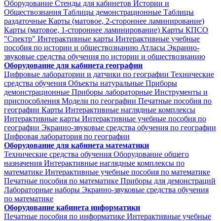
Оборудование
Стенды для кабинетов Истории и
Обществознания
Таблицы демонстрационные
Таблицы
раздаточные
Карты (матовое, 2-стороннее ламинирование)
Карты (матовое, 1-стороннее ламинирование)
Карты КПСО
"Спектр"
Интерактивные карты
Интерактивные учебные
пособия по истории и обществознанию
Атласы
Экранно-
звуковые средства обучения по истории и обществознанию
Оборудование для кабинета географии
Цифровые лаборатории и датчики по географии
Технические
средства обучения
Объекты натуральные
Приборы
демонстрационные
Приборы лабораторные
Инструменты и
приспособления
Модели по географии
Печатные пособия по
географии
Карты
Интерактивные наглядные комплексы
Интерактивные карты
Интерактивные учебные пособия по
географии
Экранно-звуковые средства обучения по географии
Цифровая лаборатория по географии
Оборудование для кабинета математики
Технические средства обучения
Оборудование общего
назначения
Интерактивные наглядные комплексы по
математике
Интерактивные учебные пособия по математике
Печатные пособия по математике
Приборы для демонстраций
Лабораторные наборы
Экранно-звуковые средства обучения
по математике
Оборудование кабинета информатики
Печатные пособия по информатике
Интерактивные учебные