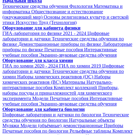
Начальная школа
Технические средства обучения
Филология
Математика и
информатика
Обществознание и естествознание
(окружающий мир)
Основы религиозных культур и светской
этики
Искусство
Труд (Технология)
Оборудование для кабинета физики
ГИА-лаборатория по физике 2021 - 2024
Цифровые
лаборатории и датчики
Технические средства обучения по
физике
Демонстрационные приборы по физике
Лабораторные
приборы по физике
Печатные пособия
Интерактивные
учебные пособия
Экранно-звуковые средства обучения
Оборудование для класса химии
ГИА по химии 2020 - 2024
ГИА по химии 2019
Цифровые
лаборатории и датчики
Технические средства обучения по
химии
Наборы химических реактивов (ОС)
Наборы
химических реактивов (ВС)
Материалы
Натурально-
интерактивные пособия
Комплект коллекций
Приборы,
наборы посуды и принадлежностей для химического
эксперимента
Модели
Печатные пособия
Интерактивные
учебные пособия
Экранно-звуковые средства обучения
Оборудование для кабинета биологии
Цифровые лаборатории и датчики по биологии
Технические
средства обучения по биологии
Натуральные объекты
Муляжи
Модели (объёмные) демонстрационные
Приборы
Печатные пособия по биологии
Рельефные таблицы
Комплект