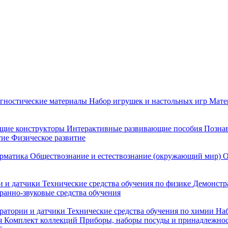
гностические материалы
Набор игрушек и настольных игр
Мате
щие конструкторы
Интерактивные развивающие пособия
Познав
тие
Физическое развитие
рматика
Обществознание и естествознание (окружающий мир)
О
 и датчики
Технические средства обучения по физике
Демонстр
ранно-звуковые средства обучения
ратории и датчики
Технические средства обучения по химии
Наб
я
Комплект коллекций
Приборы, наборы посуды и принадлежнос