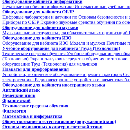
Оборудование кабинета информатики
Печатные пособия по информатике
Интерактивные учебные п
Оборудование для кабинета ОБЗР
Цифровые лаборатории и датчики по Основам безопасности и
Приборы по ОБЗР
Экранно-звуковые средства обучения по осн
Оборудование для кабинета музыки
Музыкальные инструменты для образовательных организаций
Оборудование для кабинета ИЗО
Оборудование для кабинета ИЗО
Модели и муляжи
Печатные п
Учебное оборудование для кабинета Труда (Технология)
Технические средства обучения
Учебное оборудование для обр
(Технология)
Экранно-звуковые средства обучения по техноло
оборудование Труд (Технология) для мальчиков
Плакаты для профобразования
Устройство, техническое обслуживание и ремонт тракторов
Се
электротехника
Радиоэлектронные устройства и элементная ба
Оборудование для кабинета иностранного языка
Английский язык
Немецкий язык
Французский
Технические средства обучения
Филология
Математика и информатика
Обществознание и естествознание (окружающий мир)
Основы религиозных культур и светской этики