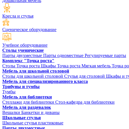
Дошкольная мебель
Кресла и стулья
Сценическое оборудование
Учебное оборудование
Столы ученические
Парты двухместные
Парты одноместные
Регулируемые парты
Комплекс "Точка роста"
Столы Точка роста
Шкафы Точка роста
Мягкая мебель Точка ро
Мебель для школьной столовой
Столы для школьной столовой
Стулья для столовой
Шкафы и ту
Мебель для специализированного класса
Трибуны и тумбы
Тумбы
Мебель для библиотеки
Стеллажи для библиотеки
Стол-кафедра для библиотеки
Мебель для раздевалок
Вешалки
Банкетки и диваны
Школьные стулья
Школьные стулья пластиковые
Парты двухместные