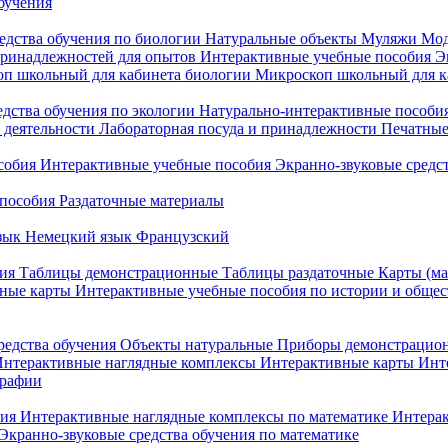
бучения
едства обучения по биологии
Натуральные объекты
Муляжи
Мод
принадлежностей для опытов
Интерактивные учебные пособия
Э
п школьный для кабинета биологии
Микроскоп школьный для ка
едства обучения по экологии
Натурально-интерактивные пособия
 деятельности
Лабораторная посуда и принадлежности
Печатные
собия
Интерактивные учебные пособия
Экранно-звуковые средст
пособия
Раздаточные материалы
зык
Немецкий язык
Французский
ия
Таблицы демонстрационные
Таблицы раздаточные
Карты (ма
ные карты
Интерактивные учебные пособия по истории и обще
редства обучения
Объекты натуральные
Приборы демонстрацио
нтерактивные наглядные комплексы
Интерактивные карты
Инт
графии
ния
Интерактивные наглядные комплексы по математике
Интерак
Экранно-звуковые средства обучения по математике