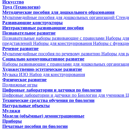
Искусство
Труд (Технология)
Методические пособия для дошкольного образования
Мультимедийные пособия для дошкольных организаций
Стенд
Развивающие конструкторы
Интерактивные развивающие пособия
Познавательное развитие
Познавательные наборы развивающие с правилами
Наборы для
представлений
Наборы для конструирования
Наборы с функци
Речевое развитие
Мультимедийные пособия по речевому развитию
Наборы для р
Социально коммуникативное развитие
Наборы развивающие с правилами для дошкольных организац
Художественно-эстетическое развитие
Музыка
ИЗО
Набор для конструирования
Физическое развитие
Подвижные игры
Цифровые лаборатории и датчики по биологии
Цифровые лаборатории и датчики по Биологии для учеников
Ц
Технические средства обучения по биологии
Натуральные объекты
Муляжи
Модели (объёмные) демонстрационные
Приборы
Печатные пособия по биологии