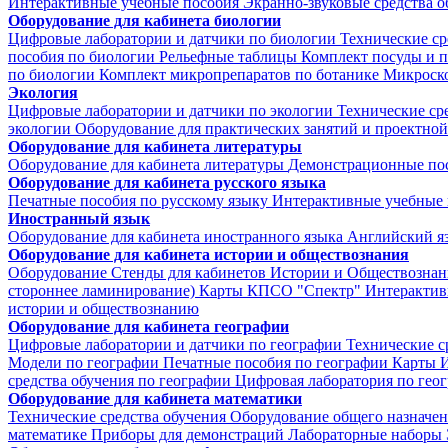
Интерактивные учебные пособия
Экранно-звуковые средства о
Оборудование для кабинета биологии
Цифровые лаборатории и датчики по биологии
Технические ср
пособия по биологии
Рельефные таблицы
Комплект посуды и 
по биологии
Комплект микропрепаратов по ботанике
Микроско
Экология
Цифровые лаборатории и датчики по экологии
Технические ср
экологии
Оборудование для практических занятий и проектной
Оборудование для кабинета литературы
Оборудование для кабинета литературы
Демонстрационные по
Оборудование для кабинета русского языка
Печатные пособия по русскому языку
Интерактивные учебные 
Иностранный язык
Оборудование для кабинета иностранного языка
Английский я
Оборудование для кабинета истории и обществознания
Оборудование
Стенды для кабинетов Истории и Обществознан
стороннее ламинирование)
Карты КПСО "Спектр"
Интерактив
истории и обществознанию
Оборудование для кабинета географии
Цифровые лаборатории и датчики по географии
Технические с
Модели по географии
Печатные пособия по географии
Карты
И
средства обучения по географии
Цифровая лаборатория по гео
Оборудование для кабинета математики
Технические средства обучения
Оборудование общего назначе
математике
Приборы для демонстраций
Лабораторные наборы