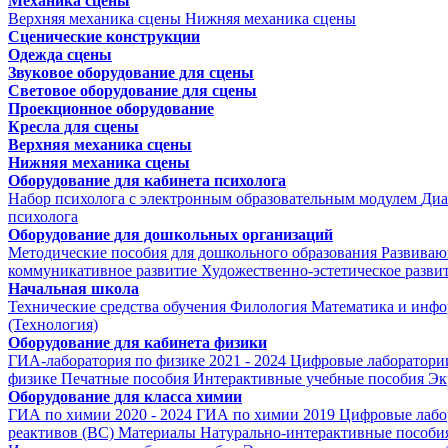
Механика сцены
Верхняя механика сцены
Нижняя механика сцены
Сценические конструкции
Одежда сцены
Звуковое оборудование для сцены
Световое оборудование для сцены
Проекционное оборудование
Кресла для сцены
Верхняя механика сцены
Нижняя механика сцены
Оборудование для кабинета психолога
Набор психолога с электронным образовательным модулем
Диа
психолога
Оборудование для дошкольных организаций
Методические пособия для дошкольного образования
Развиваю
коммуникативное развитие
Художественно-эстетическое разви
Начальная школа
Технические средства обучения
Филология
Математика и инфо
(Технология)
Оборудование для кабинета физики
ГИА-лаборатория по физике 2021 - 2024
Цифровые лаборатории
физике
Печатные пособия
Интерактивные учебные пособия
Эк
Оборудование для класса химии
ГИА по химии 2020 - 2024
ГИА по химии 2019
Цифровые лабо
реактивов (ВС)
Материалы
Натурально-интерактивные пособи