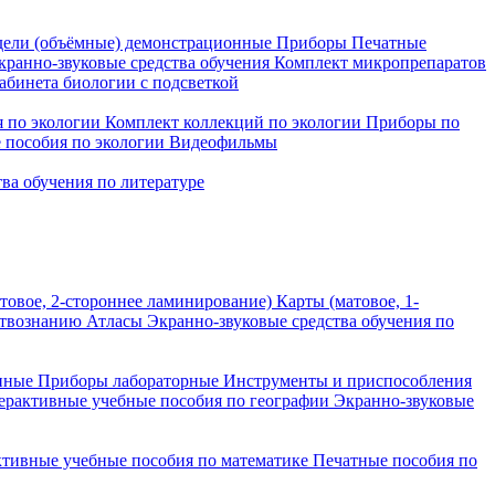
ели (объёмные) демонстрационные
Приборы
Печатные
кранно-звуковые средства обучения
Комплект микропрепаратов
бинета биологии с подсветкой
 по экологии
Комплект коллекций по экологии
Приборы по
 пособия по экологии
Видеофильмы
ва обучения по литературе
товое, 2-стороннее ламинирование)
Карты (матовое, 1-
ствознанию
Атласы
Экранно-звуковые средства обучения по
нные
Приборы лабораторные
Инструменты и приспособления
ерактивные учебные пособия по географии
Экранно-звуковые
тивные учебные пособия по математике
Печатные пособия по