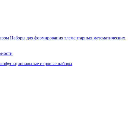
иром
Наборы для формирования элементарных математических
ьности
гофункциональные игровые наборы