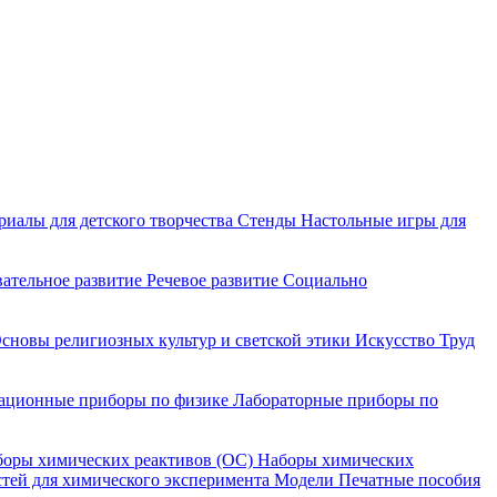
риалы для детского творчества
Стенды
Настольные игры для
ательное развитие
Речевое развитие
Социально
сновы религиозных культур и светской этики
Искусство
Труд
ационные приборы по физике
Лабораторные приборы по
оры химических реактивов (ОС)
Наборы химических
тей для химического эксперимента
Модели
Печатные пособия