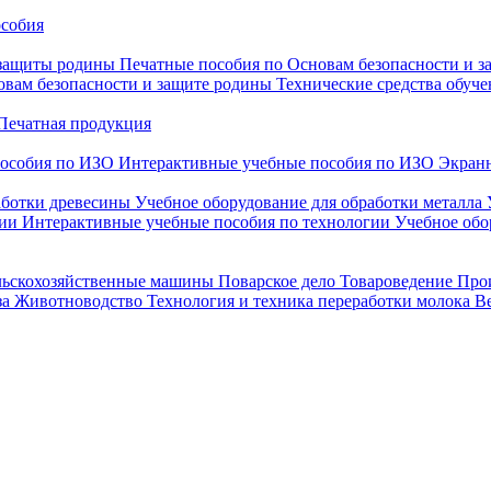
особия
 защиты родины
Печатные пособия по Основам безопасности и 
овам безопасности и защите родины
Технические средства обуче
Печатная продукция
особия по ИЗО
Интерактивные учебные пособия по ИЗО
Экранн
аботки древесины
Учебное оборудование для обработки металла
гии
Интерактивные учебные пособия по технологии
Учебное обо
льскохозяйственные машины
Поварское дело
Товароведение
Про
за
Животноводство
Технология и техника переработки молока
В