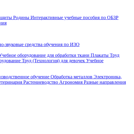
защиты Родины
Интерактивные учебные пособия по ОБЗР
ния
о-звуковые средства обучения по ИЗО
Учебное оборудование для обработки ткани
Плакаты Труд
рудование Труд (Технология) для девочек
Учебное
изводственное обучение
Обработка металлов
Электроника,
етеринария
Растениеводство
Агрономия
Разные направления