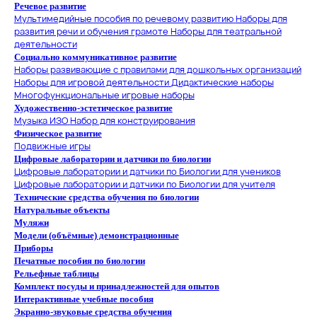
Речевое развитие
Мультимедийные пособия по речевому развитию
Наборы для
развития речи и обучения грамоте
Наборы для театральной
деятельности
Социально коммуникативное развитие
Наборы развивающие с правилами для дошкольных организаций
Наборы для игровой деятельности
Дидактические наборы
Многофункциональные игровые наборы
Художественно-эстетическое развитие
Музыка
ИЗО
Набор для конструирования
Физическое развитие
Подвижные игры
Цифровые лаборатории и датчики по биологии
Цифровые лаборатории и датчики по Биологии для учеников
Цифровые лаборатории и датчики по Биологии для учителя
Технические средства обучения по биологии
Натуральные объекты
Муляжи
Модели (объёмные) демонстрационные
Приборы
Печатные пособия по биологии
Рельефные таблицы
Комплект посуды и принадлежностей для опытов
Интерактивные учебные пособия
Экранно-звуковые средства обучения