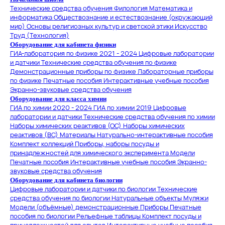
Технические средства обучения
Филология
Математика и
информатика
Обществознание и естествознание (окружающий
мир)
Основы религиозных культур и светской этики
Искусство
Труд (Технология)
Оборудование для кабинета физики
ГИА-лаборатория по физике 2021 - 2024
Цифровые лаборатории
и датчики
Технические средства обучения по физике
Демонстрационные приборы по физике
Лабораторные приборы
по физике
Печатные пособия
Интерактивные учебные пособия
Экранно-звуковые средства обучения
Оборудование для класса химии
ГИА по химии 2020 - 2024
ГИА по химии 2019
Цифровые
лаборатории и датчики
Технические средства обучения по химии
Наборы химических реактивов (ОС)
Наборы химических
реактивов (ВС)
Материалы
Натурально-интерактивные пособия
Комплект коллекций
Приборы, наборы посуды и
принадлежностей для химического эксперимента
Модели
Печатные пособия
Интерактивные учебные пособия
Экранно-
звуковые средства обучения
Оборудование для кабинета биологии
Цифровые лаборатории и датчики по биологии
Технические
средства обучения по биологии
Натуральные объекты
Муляжи
Модели (объёмные) демонстрационные
Приборы
Печатные
пособия по биологии
Рельефные таблицы
Комплект посуды и