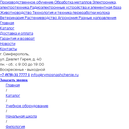
Производственное обучение
Обработка металлов
Электроника,
электротехника
Радиоэлектронные устройства и элементная база
Животноводство
Технология и техника переработки молока
Ветеринария
Растениеводство
Агрономия
Разные направления
Главная
Каталог
Доставка и оплата
Гарантия и возврат
Новости
Контакты
г. Симферополь,
ул. Девлет Гирея, д. 40
пн. - сб.: с 9:00 до 19:00
Воскресенье - выходной
info@krymosnashchenie.ru
+7 (978) 31 7777 1
Заказать звонок
Главная
/
Каталог
/
Учебное оборудование
/
Начальная школа
/
Филология