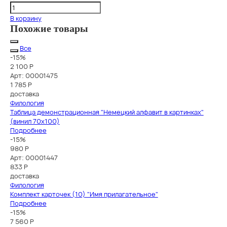
В корзину
Похожие товары
Все
-15%
2 100 Р
Арт: 00001475
1 785
Р
доставка
Филология
Таблица демонстрационная "Немецкий алфавит в картинках"
(винил 70х100)
Подробнее
-15%
980 Р
Арт: 00001447
833
Р
доставка
Филология
Комплект карточек (10) "Имя прилагательное"
Подробнее
-15%
7 560 Р