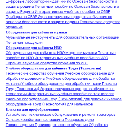
Цифровые лаборатории и датчики по Основам безопасности и
защиты родины
Печатные пособия по Основам безопасности и
защиты Родины
Интерактивные учебные пособия по ОБЗР
Приборы по ОБЗР
Экранно-звуковые средства обучения по
основам безопасности и защите родины
Технические средства
обучения
Оборудование для кабинета музыки
Музыкальные инструменты для образовательных организаций
Печатная продукция
Оборудование для кабинета ИЗО
Оборудование для кабинета ИЗО
Модели и муляжи
Печатные
пособия по ИЗО
Интерактивные учебные пособия по ИЗО
Экранно-звуковые средства обучения по ИЗО
Учебное оборудование для кабинета Труда (Технология)
Технические средства обучения
Учебное оборудование для
обработки древесины
Учебное оборудование для обработки
металла
Учебное оборудование для обработки ткани
Плакаты
Труд (Технология)
Экранно-звуковые средства обучения по
технологии
Интерактивные учебные пособия по технологии
Учебное оборудование Труд (Технология) для девочек
Учебное
оборудование Труд (Технология) для мальчиков
Плакаты для профобразования
Устройство, техническое обслуживание и ремонт тракторов
Сельскохозяйственные машины
Поварское дело
Товароведение
Производственное обучение
Обработка