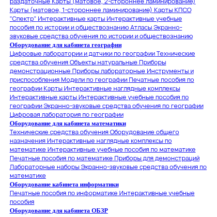
раздаточные
Карты (матовое, 2-стороннее ламинирование)
Карты (матовое, 1-стороннее ламинирование)
Карты КПСО
"Спектр"
Интерактивные карты
Интерактивные учебные
пособия по истории и обществознанию
Атласы
Экранно-
звуковые средства обучения по истории и обществознанию
Оборудование для кабинета географии
Цифровые лаборатории и датчики по географии
Технические
средства обучения
Объекты натуральные
Приборы
демонстрационные
Приборы лабораторные
Инструменты и
приспособления
Модели по географии
Печатные пособия по
географии
Карты
Интерактивные наглядные комплексы
Интерактивные карты
Интерактивные учебные пособия по
географии
Экранно-звуковые средства обучения по географии
Цифровая лаборатория по географии
Оборудование для кабинета математики
Технические средства обучения
Оборудование общего
назначения
Интерактивные наглядные комплексы по
математике
Интерактивные учебные пособия по математике
Печатные пособия по математике
Приборы для демонстраций
Лабораторные наборы
Экранно-звуковые средства обучения по
математике
Оборудование кабинета информатики
Печатные пособия по информатике
Интерактивные учебные
пособия
Оборудование для кабинета ОБЗР