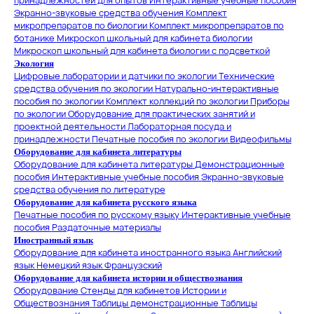
принадлежностей для опытов
Интерактивные учебные пособия
Экранно-звуковые средства обучения
Комплект
микропрепаратов по биологии
Комплект микропрепаратов по
ботанике
Микроскоп школьный для кабинета биологии
Микроскоп школьный для кабинета биологии с подсветкой
Экология
Цифровые лаборатории и датчики по экологии
Технические
средства обучения по экологии
Натурально-интерактивные
пособия по экологии
Комплект коллекций по экологии
Приборы
по экологии
Оборудование для практических занятий и
проектной деятельности
Лабораторная посуда и
принадлежности
Печатные пособия по экологии
Видеофильмы
Оборудование для кабинета литературы
Оборудование для кабинета литературы
Демонстрационные
пособия
Интерактивные учебные пособия
Экранно-звуковые
средства обучения по литературе
Оборудование для кабинета русского языка
Печатные пособия по русскому языку
Интерактивные учебные
пособия
Раздаточные материалы
Иностранный язык
Оборудование для кабинета иностранного языка
Английский
язык
Немецкий язык
Французский
Оборудование для кабинета истории и обществознания
Оборудование
Стенды для кабинетов Истории и
Обществознания
Таблицы демонстрационные
Таблицы