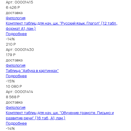
Арт: 00001415
6 426
Р
доставка
Филология
Комплект таблиц для нач. шк. "Русский язык. Глагол" (12 табл.,
формат А1, лам.)
Подробнее
-14%
210 Р
Арт: 00001430
179
Р
доставка
Филология
Таблица "Азбука в картинках"
Подробнее
-15%
10 080 Р
Арт: 00001414
8 568
Р
доставка
Филология
Комплект таблиц для нач. шк. "Обучение грамоте. Письмо и
развитие речи" (16 таб., А1, лам.)
Подробнее
-14%