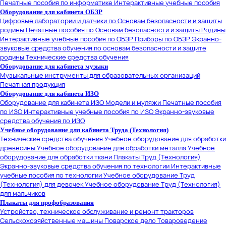
Печатные пособия по информатике
Интерактивные учебные пособия
Оборудование для кабинета ОБЗР
Цифровые лаборатории и датчики по Основам безопасности и защиты
родины
Печатные пособия по Основам безопасности и защиты Родины
Интерактивные учебные пособия по ОБЗР
Приборы по ОБЗР
Экранно-
звуковые средства обучения по основам безопасности и защите
родины
Технические средства обучения
Оборудование для кабинета музыки
Музыкальные инструменты для образовательных организаций
Печатная продукция
Оборудование для кабинета ИЗО
Оборудование для кабинета ИЗО
Модели и муляжи
Печатные пособия
по ИЗО
Интерактивные учебные пособия по ИЗО
Экранно-звуковые
средства обучения по ИЗО
Учебное оборудование для кабинета Труда (Технология)
Технические средства обучения
Учебное оборудование для обработки
древесины
Учебное оборудование для обработки металла
Учебное
оборудование для обработки ткани
Плакаты Труд (Технология)
Экранно-звуковые средства обучения по технологии
Интерактивные
учебные пособия по технологии
Учебное оборудование Труд
(Технология) для девочек
Учебное оборудование Труд (Технология)
для мальчиков
Плакаты для профобразования
Устройство, техническое обслуживание и ремонт тракторов
Сельскохозяйственные машины
Поварское дело
Товароведение