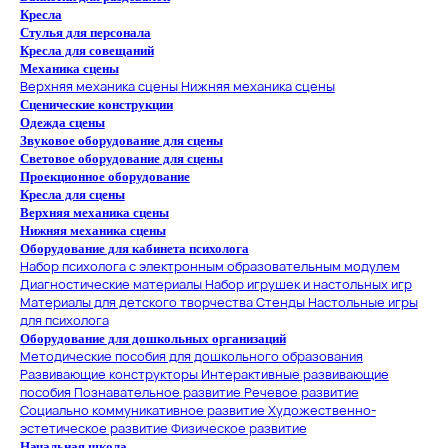
Кресла
Стулья для персонала
Кресла для совещаний
Механика сцены
Верхняя механика сцены
Нижняя механика сцены
Сценические конструкции
Одежда сцены
Звуковое оборудование для сцены
Световое оборудование для сцены
Проекционное оборудование
Кресла для сцены
Верхняя механика сцены
Нижняя механика сцены
Оборудование для кабинета психолога
Набор психолога с электронным образовательным модулем
Диагностические материалы
Набор игрушек и настольных игр
Материалы для детского творчества
Стенды
Настольные игры
для психолога
Оборудование для дошкольных организаций
Методические пособия для дошкольного образования
Развивающие конструкторы
Интерактивные развивающие
пособия
Познавательное развитие
Речевое развитие
Социально коммуникативное развитие
Художественно-
эстетическое развитие
Физическое развитие
Начальная школа