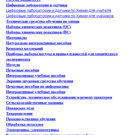
Цифровые лаборатории и датчики
Цифровые лаборатории и датчики по Химии для учителя
Цифровые лаборатории и датчики по Химии для учеников
Технические средства обучения по химии
Наборы химических реактивов (ОС)
Наборы химических реактивов (ВС)
Материалы
Натурально-интерактивные пособия
Комплект коллекций
Приборы, наборы посуды и принадлежностей для химического
эксперимента
Модели
Печатные пособия
Интерактивные учебные пособия
Экранно-звуковые средства обучения
Печатные пособия по информатике
Интерактивные учебные пособия
Устройство, техническое обслуживание и ремонт тракторов
Сельскохозяйственные машины
Поварское дело
Товароведение
Производственное обучение
Обработка металлов
Электроника, электротехника