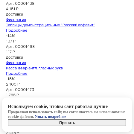
Арт: 00001438
4 151
Р
доставка
Филология
Таблицы демонстрационные "Русский алфавит"
Подробнее
-14%
137 Р
Арт: 00001468
117
Р
доставка
Филология
Касса-веер англ. гласных букв
Подробнее
-15%
2 100 Р
Арт: 00001473
1 785
Р
доставка
Филология
Используем cookie, чтобы сайт работал лучше
Таблица демонстрационная "Английский алфавит в картинках" (с
Продолжая использовать сайт, вы соглашаетесь на использование
транскрипцией) (винил 70х100)
cookie файлов.
Узнать подробнее
Подробнее
Принять
-14%
2 415 Р