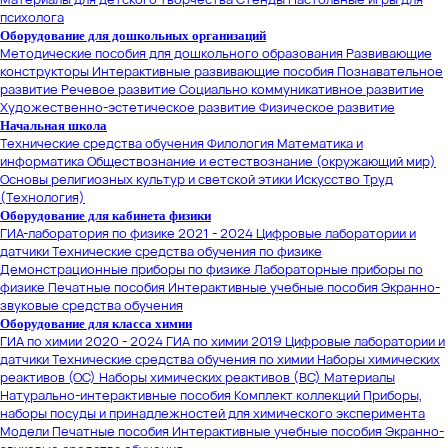
психолога
Оборудование для дошкольных организаций
Методические пособия для дошкольного образования
Развивающие
конструкторы
Интерактивные развивающие пособия
Познавательное
развитие
Речевое развитие
Социально коммуникативное развитие
Художественно-эстетическое развитие
Физическое развитие
Начальная школа
Технические средства обучения
Филология
Математика и
информатика
Обществознание и естествознание (окружающий мир)
Основы религиозных культур и светской этики
Искусство
Труд
(Технология)
Оборудование для кабинета физики
ГИА-лаборатория по физике 2021 - 2024
Цифровые лаборатории и
датчики
Технические средства обучения по физике
Демонстрационные приборы по физике
Лабораторные приборы по
физике
Печатные пособия
Интерактивные учебные пособия
Экранно-
звуковые средства обучения
Оборудование для класса химии
ГИА по химии 2020 - 2024
ГИА по химии 2019
Цифровые лаборатории и
датчики
Технические средства обучения по химии
Наборы химических
реактивов (ОС)
Наборы химических реактивов (ВС)
Материалы
Натурально-интерактивные пособия
Комплект коллекций
Приборы,
наборы посуды и принадлежностей для химического эксперимента
Модели
Печатные пособия
Интерактивные учебные пособия
Экранно-