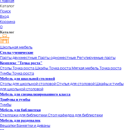
Главная
Каталог
Поиск
Вход
Корзина
0
Каталог
Школьная мебель
Столы ученические
Парты двухместные
Парты одноместные
Регулируемые парты
Комплекс "Точка роста"
Столы Точка роста
Шкафы Точка роста
Мягкая мебель Точка роста
Тумбы Точка роста
Мебель для школьной столовой
Столы для школьной столовой
Стулья для столовой
Шкафы и тумбы
для школьной столовой
Мебель для специализированного класса
Трибуны и тумбы
Тумбы
Мебель для библиотеки
Стеллажи для библиотеки
Стол-кафедра для библиотеки
Мебель для раздевалок
Вешалки
Банкетки и диваны