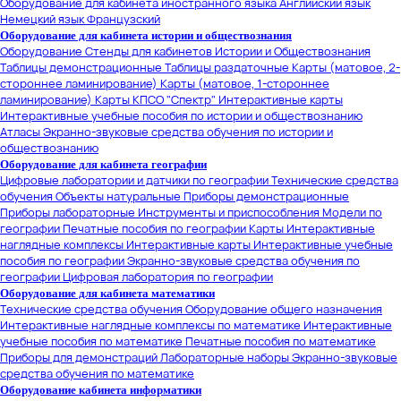
Оборудование для кабинета иностранного языка
Английский язык
Немецкий язык
Французский
Оборудование для кабинета истории и обществознания
Оборудование
Стенды для кабинетов Истории и Обществознания
Таблицы демонстрационные
Таблицы раздаточные
Карты (матовое, 2-
стороннее ламинирование)
Карты (матовое, 1-стороннее
ламинирование)
Карты КПСО "Спектр"
Интерактивные карты
Интерактивные учебные пособия по истории и обществознанию
Атласы
Экранно-звуковые средства обучения по истории и
обществознанию
Оборудование для кабинета географии
Цифровые лаборатории и датчики по географии
Технические средства
обучения
Объекты натуральные
Приборы демонстрационные
Приборы лабораторные
Инструменты и приспособления
Модели по
географии
Печатные пособия по географии
Карты
Интерактивные
наглядные комплексы
Интерактивные карты
Интерактивные учебные
пособия по географии
Экранно-звуковые средства обучения по
географии
Цифровая лаборатория по географии
Оборудование для кабинета математики
Технические средства обучения
Оборудование общего назначения
Интерактивные наглядные комплексы по математике
Интерактивные
учебные пособия по математике
Печатные пособия по математике
Приборы для демонстраций
Лабораторные наборы
Экранно-звуковые
средства обучения по математике
Оборудование кабинета информатики