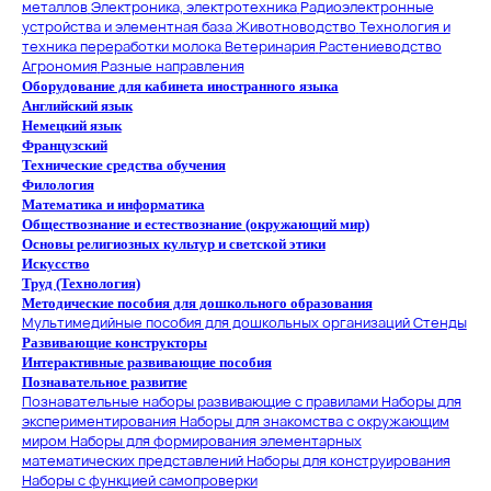
металлов
Электроника, электротехника
Радиоэлектронные
устройства и элементная база
Животноводство
Технология и
техника переработки молока
Ветеринария
Растениеводство
Агрономия
Разные направления
Оборудование для кабинета иностранного языка
Английский язык
Немецкий язык
Французский
Технические средства обучения
Филология
Математика и информатика
Обществознание и естествознание (окружающий мир)
Основы религиозных культур и светской этики
Искусство
Труд (Технология)
Методические пособия для дошкольного образования
Мультимедийные пособия для дошкольных организаций
Стенды
Развивающие конструкторы
Интерактивные развивающие пособия
Познавательное развитие
Познавательные наборы развивающие с правилами
Наборы для
экспериментирования
Наборы для знакомства с окружающим
миром
Наборы для формирования элементарных
математических представлений
Наборы для конструирования
Наборы с функцией самопроверки