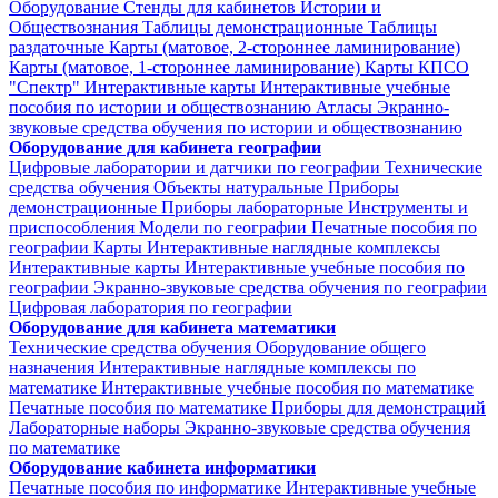
Оборудование
Стенды для кабинетов Истории и
Обществознания
Таблицы демонстрационные
Таблицы
раздаточные
Карты (матовое, 2-стороннее ламинирование)
Карты (матовое, 1-стороннее ламинирование)
Карты КПСО
"Спектр"
Интерактивные карты
Интерактивные учебные
пособия по истории и обществознанию
Атласы
Экранно-
звуковые средства обучения по истории и обществознанию
Оборудование для кабинета географии
Цифровые лаборатории и датчики по географии
Технические
средства обучения
Объекты натуральные
Приборы
демонстрационные
Приборы лабораторные
Инструменты и
приспособления
Модели по географии
Печатные пособия по
географии
Карты
Интерактивные наглядные комплексы
Интерактивные карты
Интерактивные учебные пособия по
географии
Экранно-звуковые средства обучения по географии
Цифровая лаборатория по географии
Оборудование для кабинета математики
Технические средства обучения
Оборудование общего
назначения
Интерактивные наглядные комплексы по
математике
Интерактивные учебные пособия по математике
Печатные пособия по математике
Приборы для демонстраций
Лабораторные наборы
Экранно-звуковые средства обучения
по математике
Оборудование кабинета информатики
Печатные пособия по информатике
Интерактивные учебные