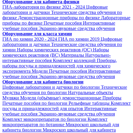
Оборудование для кабинета физики
ГИА-лаборатория по физике 2021 - 2024
Цифровые
лаборатории и датчики
Технические средства обучения по
физике
Демонстрационные приборы по физике
Лабораторные
приборы по физике
Печатные пособия
Интерактивные
учебные пособия
Экранно-звуковые средства обучения
Оборудование для класса химии
ГИА по химии 2020 - 2024
ГИА по химии 2019
Цифровые
лаборатории и датчики
Технические средства обучения по
химии
Наборы химических реактивов (ОС)
Наборы
химических реактивов (ВС)
Материалы
Натурально-
интерактивные пособия
Комплект коллекций
Приборы,
наборы посуды и принадлежностей для химического
эксперимента
Модели
Печатные пособия
Интерактивные
учебные пособия
Экранно-звуковые средства обучения
Оборудование для кабинета биологии
Цифровые лаборатории и датчики по биологии
Технические
средства обучения по биологии
Натуральные объекты
Муляжи
Модели (объёмные) демонстрационные
Приборы
Печатные пособия по биологии
Рельефные таблицы
Комплект
посуды и принадлежностей для опытов
Интерактивные
учебные пособия
Экранно-звуковые средства обучения
Комплект микропрепаратов по биологии
Комплект
микропрепаратов по ботанике
Микроскоп школьный для
кабинета биологии
Микроскоп школьный для кабинета