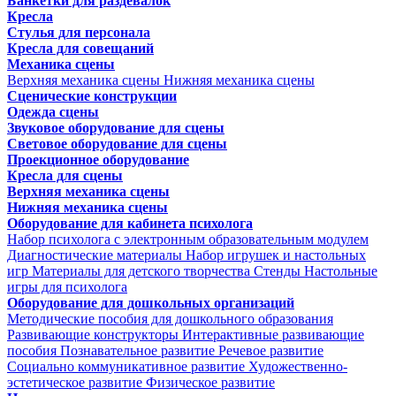
Банкетки для раздевалок
Кресла
Стулья для персонала
Кресла для совещаний
Механика сцены
Верхняя механика сцены
Нижняя механика сцены
Сценические конструкции
Одежда сцены
Звуковое оборудование для сцены
Световое оборудование для сцены
Проекционное оборудование
Кресла для сцены
Верхняя механика сцены
Нижняя механика сцены
Оборудование для кабинета психолога
Набор психолога с электронным образовательным модулем
Диагностические материалы
Набор игрушек и настольных
игр
Материалы для детского творчества
Стенды
Настольные
игры для психолога
Оборудование для дошкольных организаций
Методические пособия для дошкольного образования
Развивающие конструкторы
Интерактивные развивающие
пособия
Познавательное развитие
Речевое развитие
Социально коммуникативное развитие
Художественно-
эстетическое развитие
Физическое развитие