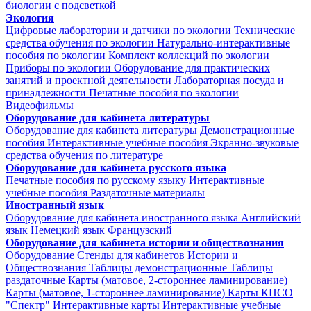
биологии с подсветкой
Экология
Цифровые лаборатории и датчики по экологии
Технические
средства обучения по экологии
Натурально-интерактивные
пособия по экологии
Комплект коллекций по экологии
Приборы по экологии
Оборудование для практических
занятий и проектной деятельности
Лабораторная посуда и
принадлежности
Печатные пособия по экологии
Видеофильмы
Оборудование для кабинета литературы
Оборудование для кабинета литературы
Демонстрационные
пособия
Интерактивные учебные пособия
Экранно-звуковые
средства обучения по литературе
Оборудование для кабинета русского языка
Печатные пособия по русскому языку
Интерактивные
учебные пособия
Раздаточные материалы
Иностранный язык
Оборудование для кабинета иностранного языка
Английский
язык
Немецкий язык
Французский
Оборудование для кабинета истории и обществознания
Оборудование
Стенды для кабинетов Истории и
Обществознания
Таблицы демонстрационные
Таблицы
раздаточные
Карты (матовое, 2-стороннее ламинирование)
Карты (матовое, 1-стороннее ламинирование)
Карты КПСО
"Спектр"
Интерактивные карты
Интерактивные учебные