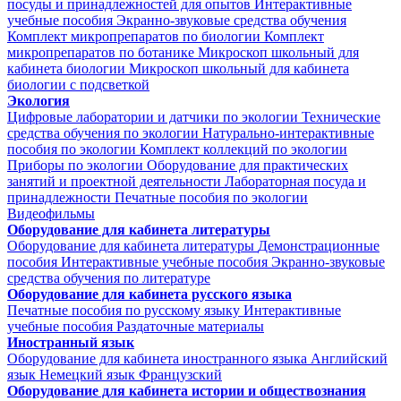
посуды и принадлежностей для опытов
Интерактивные
учебные пособия
Экранно-звуковые средства обучения
Комплект микропрепаратов по биологии
Комплект
микропрепаратов по ботанике
Микроскоп школьный для
кабинета биологии
Микроскоп школьный для кабинета
биологии с подсветкой
Экология
Цифровые лаборатории и датчики по экологии
Технические
средства обучения по экологии
Натурально-интерактивные
пособия по экологии
Комплект коллекций по экологии
Приборы по экологии
Оборудование для практических
занятий и проектной деятельности
Лабораторная посуда и
принадлежности
Печатные пособия по экологии
Видеофильмы
Оборудование для кабинета литературы
Оборудование для кабинета литературы
Демонстрационные
пособия
Интерактивные учебные пособия
Экранно-звуковые
средства обучения по литературе
Оборудование для кабинета русского языка
Печатные пособия по русскому языку
Интерактивные
учебные пособия
Раздаточные материалы
Иностранный язык
Оборудование для кабинета иностранного языка
Английский
язык
Немецкий язык
Французский
Оборудование для кабинета истории и обществознания