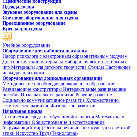
Сценические конструкции
Одежда сцены
Звуковое оборудование для сцены
Световое оборудование для сцены
Проекционное оборудование
Кресла для сцены
Учебное оборудование
Оборудование для кабинета психолога
Набор психолога с электронным образовательным модулем
Диагностические материалы
Набор игрушек и настольных
игр
Материалы для детского творчества
Стенды
Настольные
игры для психолога
Оборудование для дошкольных организаций
Методические пособия для дошкольного образования
Развивающие конструкторы
Интерактивные развивающие
пособия
Познавательное развитие
Речевое развитие
Социально коммуникативное развитие
Художественно-
эстетическое развитие
Физическое развитие
Начальная школа
Технические средства обучения
Филология
Математика и
информатика
Обществознание и естествознание
(окружающий мир)
Основы религиозных культур и светской
этики
Искусство
Труд (Технология)