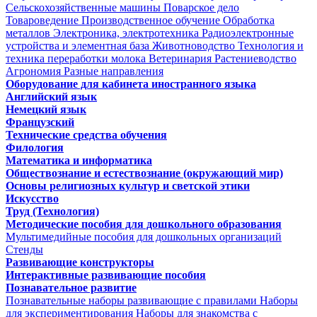
Сельскохозяйственные машины
Поварское дело
Товароведение
Производственное обучение
Обработка
металлов
Электроника, электротехника
Радиоэлектронные
устройства и элементная база
Животноводство
Технология и
техника переработки молока
Ветеринария
Растениеводство
Агрономия
Разные направления
Оборудование для кабинета иностранного языка
Английский язык
Немецкий язык
Французский
Технические средства обучения
Филология
Математика и информатика
Обществознание и естествознание (окружающий мир)
Основы религиозных культур и светской этики
Искусство
Труд (Технология)
Методические пособия для дошкольного образования
Мультимедийные пособия для дошкольных организаций
Стенды
Развивающие конструкторы
Интерактивные развивающие пособия
Познавательное развитие
Познавательные наборы развивающие с правилами
Наборы
для экспериментирования
Наборы для знакомства с