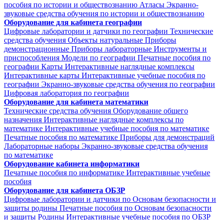
пособия по истории и обществознанию
Атласы
Экранно-
звуковые средства обучения по истории и обществознанию
Оборудование для кабинета географии
Цифровые лаборатории и датчики по географии
Технические
средства обучения
Объекты натуральные
Приборы
демонстрационные
Приборы лабораторные
Инструменты и
приспособления
Модели по географии
Печатные пособия по
географии
Карты
Интерактивные наглядные комплексы
Интерактивные карты
Интерактивные учебные пособия по
географии
Экранно-звуковые средства обучения по географии
Цифровая лаборатория по географии
Оборудование для кабинета математики
Технические средства обучения
Оборудование общего
назначения
Интерактивные наглядные комплексы по
математике
Интерактивные учебные пособия по математике
Печатные пособия по математике
Приборы для демонстраций
Лабораторные наборы
Экранно-звуковые средства обучения
по математике
Оборудование кабинета информатики
Печатные пособия по информатике
Интерактивные учебные
пособия
Оборудование для кабинета ОБЗР
Цифровые лаборатории и датчики по Основам безопасности и
защиты родины
Печатные пособия по Основам безопасности
и защиты Родины
Интерактивные учебные пособия по ОБЗР