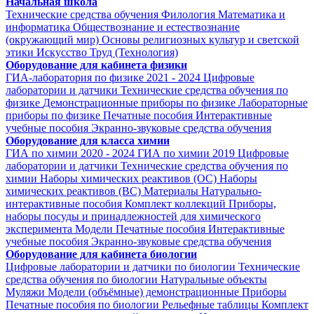
Начальная школа
Технические средства обучения
Филология
Математика и
информатика
Обществознание и естествознание
(окружающий мир)
Основы религиозных культур и светской
этики
Искусство
Труд (Технология)
Оборудование для кабинета физики
ГИА-лаборатория по физике 2021 - 2024
Цифровые
лаборатории и датчики
Технические средства обучения по
физике
Демонстрационные приборы по физике
Лабораторные
приборы по физике
Печатные пособия
Интерактивные
учебные пособия
Экранно-звуковые средства обучения
Оборудование для класса химии
ГИА по химии 2020 - 2024
ГИА по химии 2019
Цифровые
лаборатории и датчики
Технические средства обучения по
химии
Наборы химических реактивов (ОС)
Наборы
химических реактивов (ВС)
Материалы
Натурально-
интерактивные пособия
Комплект коллекций
Приборы,
наборы посуды и принадлежностей для химического
эксперимента
Модели
Печатные пособия
Интерактивные
учебные пособия
Экранно-звуковые средства обучения
Оборудование для кабинета биологии
Цифровые лаборатории и датчики по биологии
Технические
средства обучения по биологии
Натуральные объекты
Муляжи
Модели (объёмные) демонстрационные
Приборы
Печатные пособия по биологии
Рельефные таблицы
Комплект