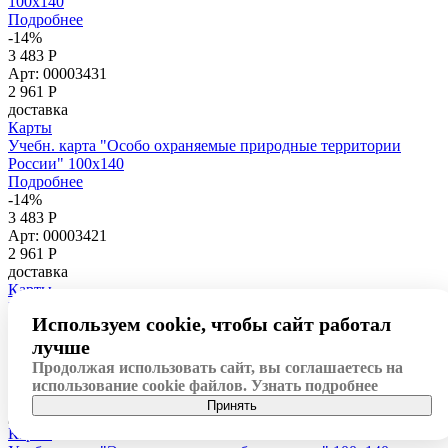
100х140
Подробнее
-14%
3 483 Р
Арт: 00003431
2 961
Р
доставка
Карты
Учебн. карта "Особо охраняемые природные территории
России" 100x140
Подробнее
-14%
3 483 Р
Арт: 00003421
2 961
Р
доставка
Карты
Учебн. карта "Земельные ресурсы России" 100х140
Используем cookie, чтобы сайт работал
Подробнее
-15%
лучше
1 838 Р
Продолжая использовать сайт, вы соглашаетесь на
Арт: 00003483
использование cookie файлов.
Узнать подробнее
1 562
Р
Принять
доставка
Карты