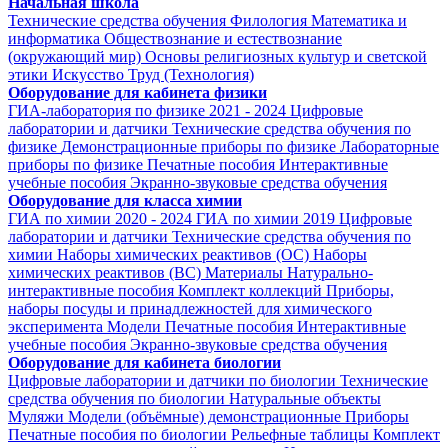
Начальная школа
Технические средства обучения
Филология
Математика и
информатика
Обществознание и естествознание
(окружающий мир)
Основы религиозных культур и светской
этики
Искусство
Труд (Технология)
Оборудование для кабинета физики
ГИА-лаборатория по физике 2021 - 2024
Цифровые
лаборатории и датчики
Технические средства обучения по
физике
Демонстрационные приборы по физике
Лабораторные
приборы по физике
Печатные пособия
Интерактивные
учебные пособия
Экранно-звуковые средства обучения
Оборудование для класса химии
ГИА по химии 2020 - 2024
ГИА по химии 2019
Цифровые
лаборатории и датчики
Технические средства обучения по
химии
Наборы химических реактивов (ОС)
Наборы
химических реактивов (ВС)
Материалы
Натурально-
интерактивные пособия
Комплект коллекций
Приборы,
наборы посуды и принадлежностей для химического
эксперимента
Модели
Печатные пособия
Интерактивные
учебные пособия
Экранно-звуковые средства обучения
Оборудование для кабинета биологии
Цифровые лаборатории и датчики по биологии
Технические
средства обучения по биологии
Натуральные объекты
Муляжи
Модели (объёмные) демонстрационные
Приборы
Печатные пособия по биологии
Рельефные таблицы
Комплект