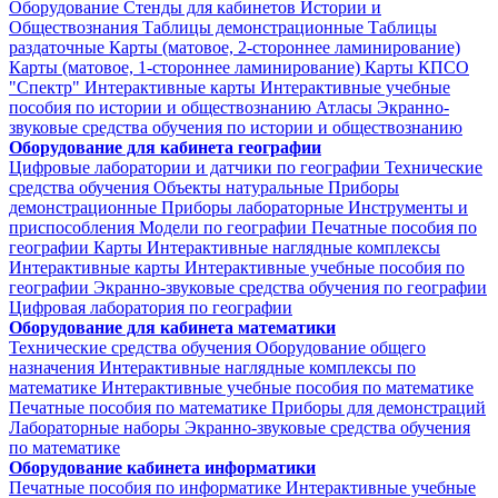
Оборудование
Стенды для кабинетов Истории и
Обществознания
Таблицы демонстрационные
Таблицы
раздаточные
Карты (матовое, 2-стороннее ламинирование)
Карты (матовое, 1-стороннее ламинирование)
Карты КПСО
"Спектр"
Интерактивные карты
Интерактивные учебные
пособия по истории и обществознанию
Атласы
Экранно-
звуковые средства обучения по истории и обществознанию
Оборудование для кабинета географии
Цифровые лаборатории и датчики по географии
Технические
средства обучения
Объекты натуральные
Приборы
демонстрационные
Приборы лабораторные
Инструменты и
приспособления
Модели по географии
Печатные пособия по
географии
Карты
Интерактивные наглядные комплексы
Интерактивные карты
Интерактивные учебные пособия по
географии
Экранно-звуковые средства обучения по географии
Цифровая лаборатория по географии
Оборудование для кабинета математики
Технические средства обучения
Оборудование общего
назначения
Интерактивные наглядные комплексы по
математике
Интерактивные учебные пособия по математике
Печатные пособия по математике
Приборы для демонстраций
Лабораторные наборы
Экранно-звуковые средства обучения
по математике
Оборудование кабинета информатики
Печатные пособия по информатике
Интерактивные учебные