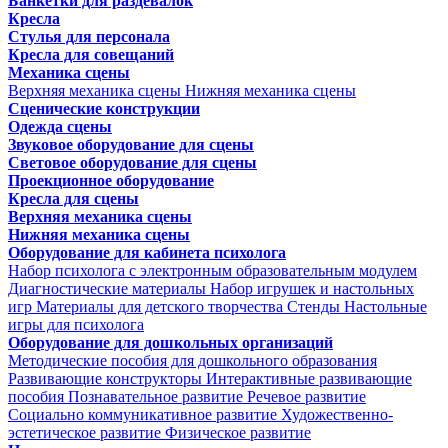
Банкетки для раздевалок
Кресла
Стулья для персонала
Кресла для совещаний
Механика сцены
Верхняя механика сцены
Нижняя механика сцены
Сценические конструкции
Одежда сцены
Звуковое оборудование для сцены
Световое оборудование для сцены
Проекционное оборудование
Кресла для сцены
Верхняя механика сцены
Нижняя механика сцены
Оборудование для кабинета психолога
Набор психолога с электронным образовательным модулем
Диагностические материалы
Набор игрушек и настольных
игр
Материалы для детского творчества
Стенды
Настольные
игры для психолога
Оборудование для дошкольных организаций
Методические пособия для дошкольного образования
Развивающие конструкторы
Интерактивные развивающие
пособия
Познавательное развитие
Речевое развитие
Социально коммуникативное развитие
Художественно-
эстетическое развитие
Физическое развитие