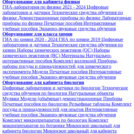
Оборудование для кабинета физики
ГИА-лаборатория по физике 2021 - 2024
Цифровые
лаборатории и датчики
Технические средства обучения по
физике
Демонстрационные приборы по физике
Лабораторные
приборы по физике
Печатные пособия
Интерактивные
учебные пособия
Экранно-звуковые средства обучения
Оборудование для класса химии
ГИА по химии 2020 - 2024
ГИА по химии 2019
Цифровые
лаборатории и датчики
Технические средства обучения по
химии
Наборы химических реактивов (ОС)
Наборы
химических реактивов (ВС)
Материалы
Натурально-
интерактивные пособия
Комплект коллекций
Приборы,
наборы посуды и принадлежностей для химического
эксперимента
Модели
Печатные пособия
Интерактивные
учебные пособия
Экранно-звуковые средства обучения
Оборудование для кабинета биологии
Цифровые лаборатории и датчики по биологии
Технические
средства обучения по биологии
Натуральные объекты
Муляжи
Модели (объёмные) демонстрационные
Приборы
Печатные пособия по биологии
Рельефные таблицы
Комплект
посуды и принадлежностей для опытов
Интерактивные
учебные пособия
Экранно-звуковые средства обучения
Комплект микропрепаратов по биологии
Комплект
микропрепаратов по ботанике
Микроскоп школьный для
кабинета биологии
Микроскоп школьный для кабинета