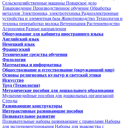
Сельскохозяйственные машины
Поварское дело
Товароведение
Производственное обучение
Обработка
металлов
Электроника, электротехника
Радиоэлектронные
устройства и элементная база
Животноводство
Технология и
техника переработки молока
Ветеринария
Растениеводство
Агрономия
Разные направления
Оборудование для кабинета иностранного языка
Английский язык
Немецкий язык
Французский
Технические средства обучения
Филология
Математика и информатика
Обществознание и естествознание (окружающий мир)
Основы религиозных культур и светской этики
Искусство
Труд (Технология)
Методические пособия для дошкольного образования
Мультимедийные пособия для дошкольных организаций
Стенды
Развивающие конструкторы
Интерактивные развивающие пособия
Познавательное развитие
Познавательные наборы развивающие с правилами
Наборы
для экспериментирования
Наборы для знакомства с