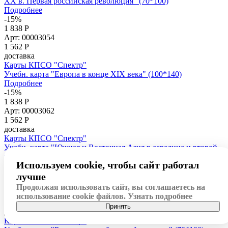
XX в. Первая российская революция" (70*100)
Подробнее
-15%
1 838 Р
Арт: 00003054
1 562
Р
доставка
Карты КПСО "Спектр"
Учебн. карта "Европа в конце XIX века" (100*140)
Подробнее
-15%
1 838 Р
Арт: 00003062
1 562
Р
доставка
Карты КПСО "Спектр"
Учебн. карта "Южная и Восточная Азия в середине и второй
половине XIX вв." (100*140)
Используем cookie, чтобы сайт работал
Подробнее
-14%
лучше
963 Р
Продолжая использовать сайт, вы соглашаетесь на
Арт: 00002988
использование cookie файлов.
Узнать подробнее
819
Р
Принять
доставка
Карты КПСО "Спектр"