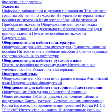
биологии с подсветкой
Экология
Цифровые лаборатории и датчики по экологии
Технические
средства обучения по экологии
Натурально-интерактивные
пособия по экологии
Комплект коллекций по экологии
Приборы по экологии
Оборудование для практических
занятий и проектной деятельности
Лабораторная посуда и
принадлежности
Печатные пособия по экологии
Видеофильмы
Оборудование для кабинета литературы
Оборудование для кабинета литературы
Демонстрационные
пособия
Интерактивные учебные пособия
Экранно-звуковые
средства обучения по литературе
Оборудование для кабинета русского языка
Печатные пособия по русскому языку
Интерактивные
учебные пособия
Раздаточные материалы
Иностранный язык
Оборудование для кабинета иностранного языка
Английский
язык
Немецкий язык
Французский
Оборудование для кабинета истории и обществознания
Оборудование
Стенды для кабинетов Истории и
Обществознания
Таблицы демонстрационные
Таблицы
раздаточные
Карты (матовое, 2-стороннее ламинирование)
Карты (матовое, 1-стороннее ламинирование)
Карты КПСО
"Спектр"
Интерактивные карты
Интерактивные учебные