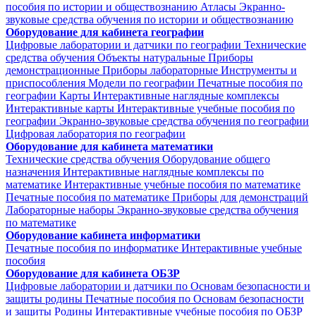
пособия по истории и обществознанию
Атласы
Экранно-
звуковые средства обучения по истории и обществознанию
Оборудование для кабинета географии
Цифровые лаборатории и датчики по географии
Технические
средства обучения
Объекты натуральные
Приборы
демонстрационные
Приборы лабораторные
Инструменты и
приспособления
Модели по географии
Печатные пособия по
географии
Карты
Интерактивные наглядные комплексы
Интерактивные карты
Интерактивные учебные пособия по
географии
Экранно-звуковые средства обучения по географии
Цифровая лаборатория по географии
Оборудование для кабинета математики
Технические средства обучения
Оборудование общего
назначения
Интерактивные наглядные комплексы по
математике
Интерактивные учебные пособия по математике
Печатные пособия по математике
Приборы для демонстраций
Лабораторные наборы
Экранно-звуковые средства обучения
по математике
Оборудование кабинета информатики
Печатные пособия по информатике
Интерактивные учебные
пособия
Оборудование для кабинета ОБЗР
Цифровые лаборатории и датчики по Основам безопасности и
защиты родины
Печатные пособия по Основам безопасности
и защиты Родины
Интерактивные учебные пособия по ОБЗР