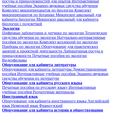
посуды и принадлежностей для опытов
Интерактивные
учебные пособия
Экранно-звуковые средства обучения
Комплект микропрепаратов по биологии
Комплект
микропрепаратов по ботанике
Микроскоп школьный для
кабинета биологии
Микроскоп школьный для кабинета
биологии с подсветкой
Экология
Цифровые лаборатории и датчики по экологии
Технические
средства обучения по экологии
Натурально-интерактивные
пособия по экологии
Комплект коллекций по экологии
Приборы по экологии
Оборудование для практических
занятий и проектной деятельности
Лабораторная посуда и
принадлежности
Печатные пособия по экологии
Видеофильмы
Оборудование для кабинета литературы
Оборудование для кабинета литературы
Демонстрационные
пособия
Интерактивные учебные пособия
Экранно-звуковые
средства обучения по литературе
Оборудование для кабинета русского языка
Печатные пособия по русскому языку
Интерактивные
учебные пособия
Раздаточные материалы
Иностранный язык
Оборудование для кабинета иностранного языка
Английский
язык
Немецкий язык
Французский
Оборудование для кабинета истории и обществознания