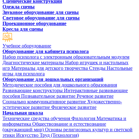
Сценические конструкции
Одежда сцены
Звуковое оборудование для сцены
Световое оборудование для сцены
Проекционное оборудование
Кресла для сцены
Учебное оборудование
Оборудование для кабинета психолога
Набор психолога с электронным образовательным модулем
Диагностические материалы
Набор игрушек и настольных
игр
Материалы для детского творчества
Стенды
Настольные
игры для психолога
Оборудование для дошкольных организаций
Методические пособия для дошкольного образования
Развивающие конструкторы
Интерактивные развивающие
пособия
Познавательное развитие
Речевое развитие
Социально коммуникативное развитие
Художественно-
эстетическое развитие
Физическое развитие
Начальная школа
Технические средства обучения
Филология
Математика и
информатика
Обществознание и естествознание
(окружающий мир)
Основы религиозных культур и светской
этики
Искусство
Труд (Технология)