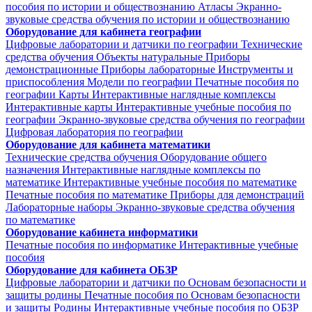
пособия по истории и обществознанию
Атласы
Экранно-
звуковые средства обучения по истории и обществознанию
Оборудование для кабинета географии
Цифровые лаборатории и датчики по географии
Технические
средства обучения
Объекты натуральные
Приборы
демонстрационные
Приборы лабораторные
Инструменты и
приспособления
Модели по географии
Печатные пособия по
географии
Карты
Интерактивные наглядные комплексы
Интерактивные карты
Интерактивные учебные пособия по
географии
Экранно-звуковые средства обучения по географии
Цифровая лаборатория по географии
Оборудование для кабинета математики
Технические средства обучения
Оборудование общего
назначения
Интерактивные наглядные комплексы по
математике
Интерактивные учебные пособия по математике
Печатные пособия по математике
Приборы для демонстраций
Лабораторные наборы
Экранно-звуковые средства обучения
по математике
Оборудование кабинета информатики
Печатные пособия по информатике
Интерактивные учебные
пособия
Оборудование для кабинета ОБЗР
Цифровые лаборатории и датчики по Основам безопасности и
защиты родины
Печатные пособия по Основам безопасности
и защиты Родины
Интерактивные учебные пособия по ОБЗР