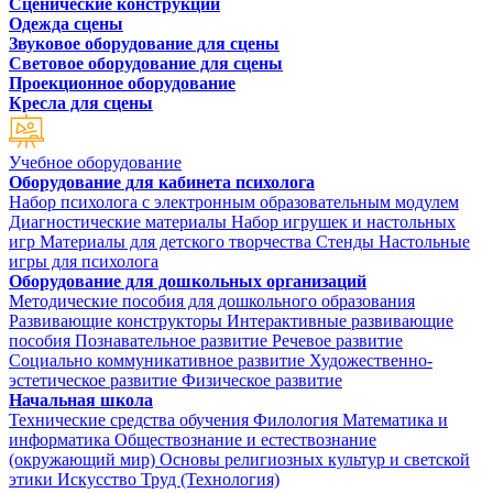
Сценические конструкции
Одежда сцены
Звуковое оборудование для сцены
Световое оборудование для сцены
Проекционное оборудование
Кресла для сцены
Учебное оборудование
Оборудование для кабинета психолога
Набор психолога с электронным образовательным модулем
Диагностические материалы
Набор игрушек и настольных
игр
Материалы для детского творчества
Стенды
Настольные
игры для психолога
Оборудование для дошкольных организаций
Методические пособия для дошкольного образования
Развивающие конструкторы
Интерактивные развивающие
пособия
Познавательное развитие
Речевое развитие
Социально коммуникативное развитие
Художественно-
эстетическое развитие
Физическое развитие
Начальная школа
Технические средства обучения
Филология
Математика и
информатика
Обществознание и естествознание
(окружающий мир)
Основы религиозных культур и светской
этики
Искусство
Труд (Технология)