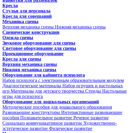
Банкетки для раздевалок
Кресла
Стулья для персонала
Кресла для совещаний
Механика сцены
Верхняя механика сцены
Нижняя механика сцены
Сценические конструкции
Одежда сцены
Звуковое оборудование для сцены
Световое оборудование для сцены
Проекционное оборудование
Кресла для сцены
Верхняя механика сцены
Нижняя механика сцены
Оборудование для кабинета психолога
Набор психолога с электронным образовательным модулем
Диагностические материалы
Набор игрушек и настольных
игр
Материалы для детского творчества
Стенды
Настольные
игры для психолога
Оборудование для дошкольных организаций
Методические пособия для дошкольного образования
Развивающие конструкторы
Интерактивные развивающие
пособия
Познавательное развитие
Речевое развитие
Социально коммуникативное развитие
Художественно-
эстетическое развитие
Физическое развитие