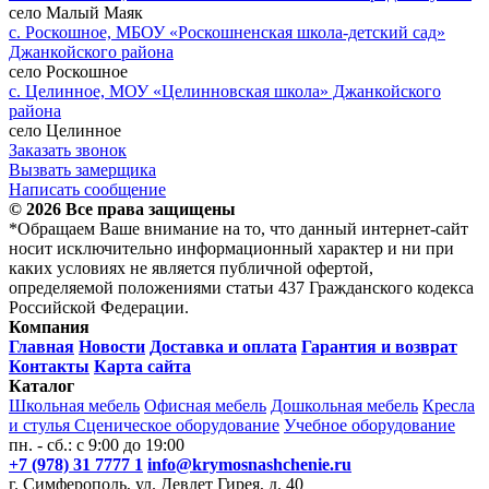
село Малый Маяк
с. Роскошное, МБОУ «Роскошненская школа-детский сад»
Джанкойского района
село Роскошное
с. Целинное, МОУ «Целинновская школа» Джанкойского
района
село Целинное
Заказать звонок
Вызвать замерщика
Написать сообщение
© 2026 Все права защищены
*Обращаем Ваше внимание на то, что данный интернет-сайт
носит исключительно информационный характер и ни при
каких условиях не является публичной офертой,
определяемой положениями статьи 437 Гражданского кодекса
Российской Федерации.
Компания
Главная
Новости
Доставка и оплата
Гарантия и возврат
Контакты
Карта сайта
Каталог
Школьная мебель
Офисная мебель
Дошкольная мебель
Кресла
и стулья
Сценическое оборудование
Учебное оборудование
пн. - сб.: с 9:00 до 19:00
+7 (978) 31 7777 1
info@krymosnashchenie.ru
г. Симферополь, ул. Девлет Гирея, д. 40