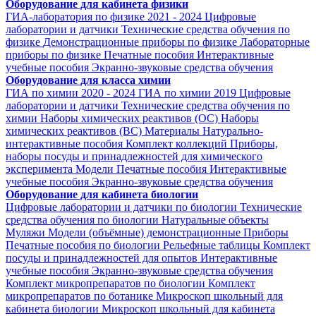
Оборудование для кабинета физики
ГИА-лаборатория по физике 2021 - 2024
Цифровые
лаборатории и датчики
Технические средства обучения по
физике
Демонстрационные приборы по физике
Лабораторные
приборы по физике
Печатные пособия
Интерактивные
учебные пособия
Экранно-звуковые средства обучения
Оборудование для класса химии
ГИА по химии 2020 - 2024
ГИА по химии 2019
Цифровые
лаборатории и датчики
Технические средства обучения по
химии
Наборы химических реактивов (ОС)
Наборы
химических реактивов (ВС)
Материалы
Натурально-
интерактивные пособия
Комплект коллекций
Приборы,
наборы посуды и принадлежностей для химического
эксперимента
Модели
Печатные пособия
Интерактивные
учебные пособия
Экранно-звуковые средства обучения
Оборудование для кабинета биологии
Цифровые лаборатории и датчики по биологии
Технические
средства обучения по биологии
Натуральные объекты
Муляжи
Модели (объёмные) демонстрационные
Приборы
Печатные пособия по биологии
Рельефные таблицы
Комплект
посуды и принадлежностей для опытов
Интерактивные
учебные пособия
Экранно-звуковые средства обучения
Комплект микропрепаратов по биологии
Комплект
микропрепаратов по ботанике
Микроскоп школьный для
кабинета биологии
Микроскоп школьный для кабинета