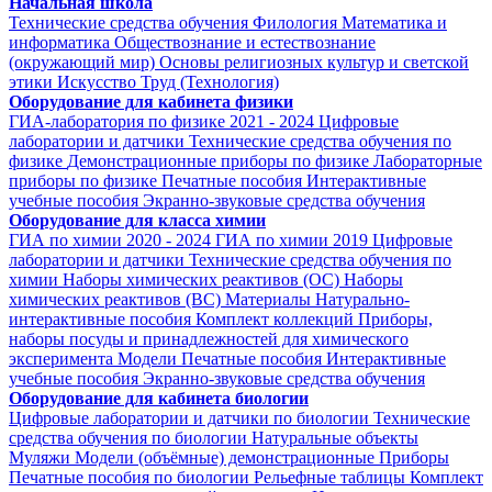
Начальная школа
Технические средства обучения
Филология
Математика и
информатика
Обществознание и естествознание
(окружающий мир)
Основы религиозных культур и светской
этики
Искусство
Труд (Технология)
Оборудование для кабинета физики
ГИА-лаборатория по физике 2021 - 2024
Цифровые
лаборатории и датчики
Технические средства обучения по
физике
Демонстрационные приборы по физике
Лабораторные
приборы по физике
Печатные пособия
Интерактивные
учебные пособия
Экранно-звуковые средства обучения
Оборудование для класса химии
ГИА по химии 2020 - 2024
ГИА по химии 2019
Цифровые
лаборатории и датчики
Технические средства обучения по
химии
Наборы химических реактивов (ОС)
Наборы
химических реактивов (ВС)
Материалы
Натурально-
интерактивные пособия
Комплект коллекций
Приборы,
наборы посуды и принадлежностей для химического
эксперимента
Модели
Печатные пособия
Интерактивные
учебные пособия
Экранно-звуковые средства обучения
Оборудование для кабинета биологии
Цифровые лаборатории и датчики по биологии
Технические
средства обучения по биологии
Натуральные объекты
Муляжи
Модели (объёмные) демонстрационные
Приборы
Печатные пособия по биологии
Рельефные таблицы
Комплект