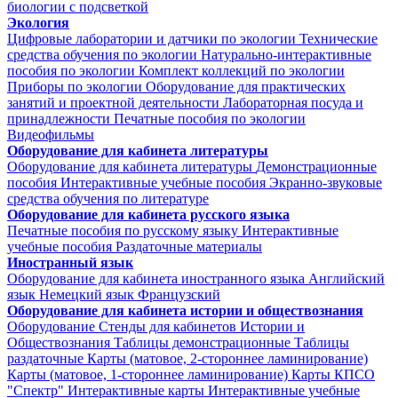
биологии с подсветкой
Экология
Цифровые лаборатории и датчики по экологии
Технические
средства обучения по экологии
Натурально-интерактивные
пособия по экологии
Комплект коллекций по экологии
Приборы по экологии
Оборудование для практических
занятий и проектной деятельности
Лабораторная посуда и
принадлежности
Печатные пособия по экологии
Видеофильмы
Оборудование для кабинета литературы
Оборудование для кабинета литературы
Демонстрационные
пособия
Интерактивные учебные пособия
Экранно-звуковые
средства обучения по литературе
Оборудование для кабинета русского языка
Печатные пособия по русскому языку
Интерактивные
учебные пособия
Раздаточные материалы
Иностранный язык
Оборудование для кабинета иностранного языка
Английский
язык
Немецкий язык
Французский
Оборудование для кабинета истории и обществознания
Оборудование
Стенды для кабинетов Истории и
Обществознания
Таблицы демонстрационные
Таблицы
раздаточные
Карты (матовое, 2-стороннее ламинирование)
Карты (матовое, 1-стороннее ламинирование)
Карты КПСО
"Спектр"
Интерактивные карты
Интерактивные учебные