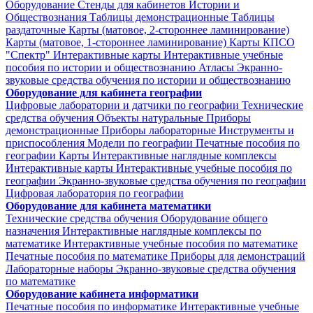
Оборудование
Стенды для кабинетов Истории и
Обществознания
Таблицы демонстрационные
Таблицы
раздаточные
Карты (матовое, 2-стороннее ламинирование)
Карты (матовое, 1-стороннее ламинирование)
Карты КПСО
"Спектр"
Интерактивные карты
Интерактивные учебные
пособия по истории и обществознанию
Атласы
Экранно-
звуковые средства обучения по истории и обществознанию
Оборудование для кабинета географии
Цифровые лаборатории и датчики по географии
Технические
средства обучения
Объекты натуральные
Приборы
демонстрационные
Приборы лабораторные
Инструменты и
приспособления
Модели по географии
Печатные пособия по
географии
Карты
Интерактивные наглядные комплексы
Интерактивные карты
Интерактивные учебные пособия по
географии
Экранно-звуковые средства обучения по географии
Цифровая лаборатория по географии
Оборудование для кабинета математики
Технические средства обучения
Оборудование общего
назначения
Интерактивные наглядные комплексы по
математике
Интерактивные учебные пособия по математике
Печатные пособия по математике
Приборы для демонстраций
Лабораторные наборы
Экранно-звуковые средства обучения
по математике
Оборудование кабинета информатики
Печатные пособия по информатике
Интерактивные учебные