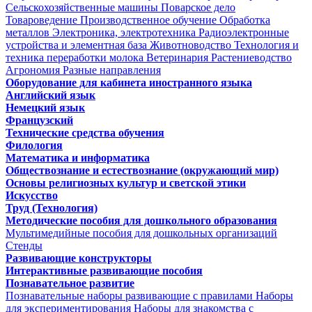
Сельскохозяйственные машины
Поварское дело
Товароведение
Производственное обучение
Обработка
металлов
Электроника, электротехника
Радиоэлектронные
устройства и элементная база
Животноводство
Технология и
техника переработки молока
Ветеринария
Растениеводство
Агрономия
Разные направления
Оборудование для кабинета иностранного языка
Английский язык
Немецкий язык
Французский
Технические средства обучения
Филология
Математика и информатика
Обществознание и естествознание (окружающий мир)
Основы религиозных культур и светской этики
Искусство
Труд (Технология)
Методические пособия для дошкольного образования
Мультимедийные пособия для дошкольных организаций
Стенды
Развивающие конструкторы
Интерактивные развивающие пособия
Познавательное развитие
Познавательные наборы развивающие с правилами
Наборы
для экспериментирования
Наборы для знакомства с