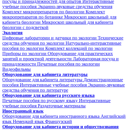
посуды и принадлежностей для опытов
Интерактивные
учебные пособия
Экранно-звуковые средства обучения
Комплект микропрепаратов по биологии
Комплект
микропрепаратов по ботанике
Микроскоп школьный для
кабинета биологии
Микроскоп школьный для кабинета
биологии с подсветкой
Экология
Цифровые лаборатории и датчики по экологии
Технические
средства обучения по экологии
Натурально-интерактивные
пособия по экологии
Комплект коллекций по экологии
Приборы по экологии
Оборудование для практических
занятий и проектной деятельности
Лабораторная посуда и
принадлежности
Печатные пособия по экологии
Видеофильмы
Оборудование для кабинета литературы
Оборудование для кабинета литературы
Демонстрационные
пособия
Интерактивные учебные пособия
Экранно-звуковые
средства обучения по литературе
Оборудование для кабинета русского языка
Печатные пособия по русскому языку
Интерактивные
учебные пособия
Раздаточные материалы
Иностранный язык
Оборудование для кабинета иностранного языка
Английский
язык
Немецкий язык
Французский
Оборудование для кабинета истории и обществознания