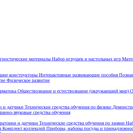
гностические материалы
Набор игрушек и настольных игр
Мате
щие конструкторы
Интерактивные развивающие пособия
Познав
тие
Физическое развитие
рматика
Обществознание и естествознание (окружающий мир)
О
 и датчики
Технические средства обучения по физике
Демонстр
ранно-звуковые средства обучения
ратории и датчики
Технические средства обучения по химии
Наб
я
Комплект коллекций
Приборы, наборы посуды и принадлежнос