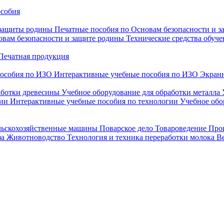
особия
 защиты родины
Печатные пособия по Основам безопасности и 
овам безопасности и защите родины
Технические средства обуче
Печатная продукция
особия по ИЗО
Интерактивные учебные пособия по ИЗО
Экранн
аботки древесины
Учебное оборудование для обработки металла
гии
Интерактивные учебные пособия по технологии
Учебное обо
льскохозяйственные машины
Поварское дело
Товароведение
Про
за
Животноводство
Технология и техника переработки молока
В