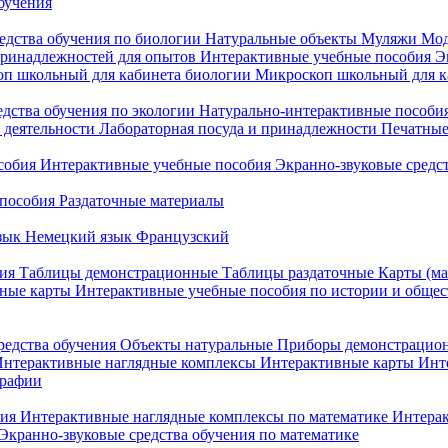
бучения
едства обучения по биологии
Натуральные объекты
Муляжи
Мод
принадлежностей для опытов
Интерактивные учебные пособия
Э
п школьный для кабинета биологии
Микроскоп школьный для ка
едства обучения по экологии
Натурально-интерактивные пособия
 деятельности
Лабораторная посуда и принадлежности
Печатные
собия
Интерактивные учебные пособия
Экранно-звуковые средст
пособия
Раздаточные материалы
зык
Немецкий язык
Французский
ия
Таблицы демонстрационные
Таблицы раздаточные
Карты (ма
ные карты
Интерактивные учебные пособия по истории и обще
редства обучения
Объекты натуральные
Приборы демонстрацио
нтерактивные наглядные комплексы
Интерактивные карты
Инт
графии
ния
Интерактивные наглядные комплексы по математике
Интерак
Экранно-звуковые средства обучения по математике