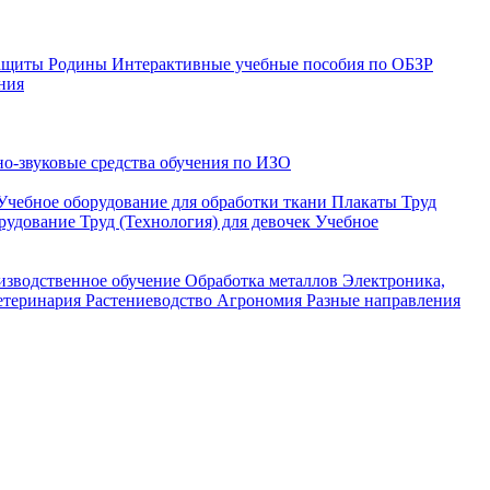
защиты Родины
Интерактивные учебные пособия по ОБЗР
ния
о-звуковые средства обучения по ИЗО
Учебное оборудование для обработки ткани
Плакаты Труд
рудование Труд (Технология) для девочек
Учебное
изводственное обучение
Обработка металлов
Электроника,
етеринария
Растениеводство
Агрономия
Разные направления