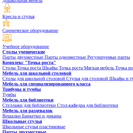
Дошкольная мебель
Кресла и стулья
Сценическое оборудование
Учебное оборудование
Столы ученические
Парты двухместные
Парты одноместные
Регулируемые парты
Комплекс "Точка роста"
Столы Точка роста
Шкафы Точка роста
Мягкая мебель Точка ро
Мебель для школьной столовой
Столы для школьной столовой
Стулья для столовой
Шкафы и ту
Мебель для специализированного класса
Трибуны и тумбы
Тумбы
Мебель для библиотеки
Стеллажи для библиотеки
Стол-кафедра для библиотеки
Мебель для раздевалок
Вешалки
Банкетки и диваны
Школьные стулья
Школьные стулья пластиковые
Парты двухместные