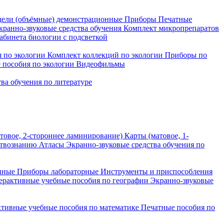
ели (объёмные) демонстрационные
Приборы
Печатные
кранно-звуковые средства обучения
Комплект микропрепаратов
бинета биологии с подсветкой
 по экологии
Комплект коллекций по экологии
Приборы по
 пособия по экологии
Видеофильмы
ва обучения по литературе
товое, 2-стороннее ламинирование)
Карты (матовое, 1-
ствознанию
Атласы
Экранно-звуковые средства обучения по
нные
Приборы лабораторные
Инструменты и приспособления
ерактивные учебные пособия по географии
Экранно-звуковые
тивные учебные пособия по математике
Печатные пособия по