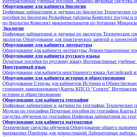
Интерактивные учебные пособия
Экранно-звуковые средства о
Оборудование для кабинета биологии
Цифровые лаборатории и датчики по биологии
Технические ср
пособия по биологии
Рельефные таблицы
Комплект посуды и 
по биологии
Комплект микропрепаратов по ботанике
Микроско
Экология
Цифровые лаборатории и датчики по экологии
Технические ср
экологии
Оборудование для практических занятий и проектной
Оборудование для кабинета литературы
Оборудование для кабинета литературы
Демонстрационные по
Оборудование для кабинета русского языка
Печатные пособия по русскому языку
Интерактивные учебные 
Иностранный язык
Оборудование для кабинета иностранного языка
Английский я
Оборудование для кабинета истории и обществознания
Оборудование
Стенды для кабинетов Истории и Обществознан
стороннее ламинирование)
Карты КПСО "Спектр"
Интерактив
истории и обществознанию
Оборудование для кабинета географии
Цифровые лаборатории и датчики по географии
Технические с
Модели по географии
Печатные пособия по географии
Карты
И
средства обучения по географии
Цифровая лаборатория по гео
Оборудование для кабинета математики
Технические средства обучения
Оборудование общего назначе
математике
Приборы для демонстраций
Лабораторные наборы