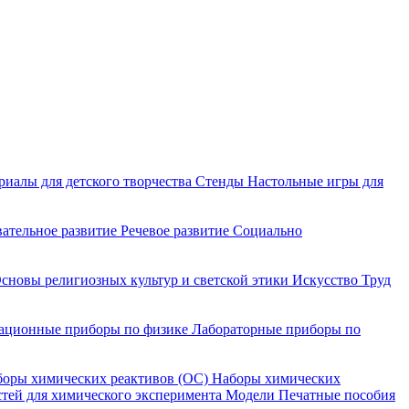
риалы для детского творчества
Стенды
Настольные игры для
ательное развитие
Речевое развитие
Социально
сновы религиозных культур и светской этики
Искусство
Труд
ационные приборы по физике
Лабораторные приборы по
оры химических реактивов (ОС)
Наборы химических
тей для химического эксперимента
Модели
Печатные пособия