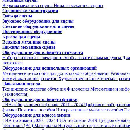
Механика сцены
Верхняя механика сцены
Нижняя механика сцены
Сценические конструкции
Одежда сцены
Звуковое оборудование для сцены
Световое оборудование для сцены
Проекционное оборудование
Кресла для сцены
Верхняя механика сцены
Нижняя механика сцены
Оборудование для кабинета психолога
Набор психолога с электронным образовательным модулем
Диа
психолога
Оборудование для дошкольных организаций
Методические пособия для дошкольного образования
Развиваю
коммуникативное развитие
Художественно-эстетическое разви
Начальная школа
Технические средства обучения
Филология
Математика и инфо
(Технология)
Оборудование для кабинета физики
ГИА-лаборатория по физике 2021 - 2024
Цифровые лаборатории
физике
Печатные пособия
Интерактивные учебные пособия
Эк
Оборудование для класса химии
ГИА по химии 2020 - 2024
ГИА по химии 2019
Цифровые лабо
реактивов (ВС)
Материалы
Натурально-интерактивные пособи