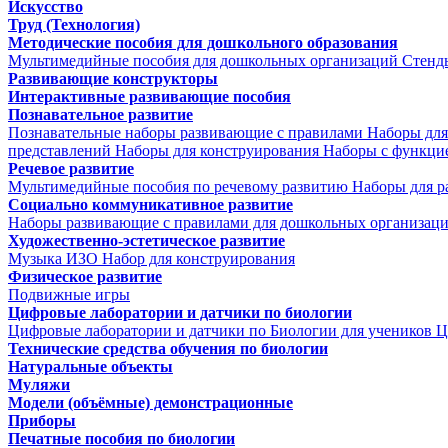
Искусство
Труд (Технология)
Методические пособия для дошкольного образования
Мультимедийные пособия для дошкольных организаций
Стенд
Развивающие конструкторы
Интерактивные развивающие пособия
Познавательное развитие
Познавательные наборы развивающие с правилами
Наборы для
представлений
Наборы для конструирования
Наборы с функци
Речевое развитие
Мультимедийные пособия по речевому развитию
Наборы для р
Социально коммуникативное развитие
Наборы развивающие с правилами для дошкольных организац
Художественно-эстетическое развитие
Музыка
ИЗО
Набор для конструирования
Физическое развитие
Подвижные игры
Цифровые лаборатории и датчики по биологии
Цифровые лаборатории и датчики по Биологии для учеников
Ц
Технические средства обучения по биологии
Натуральные объекты
Муляжи
Модели (объёмные) демонстрационные
Приборы
Печатные пособия по биологии