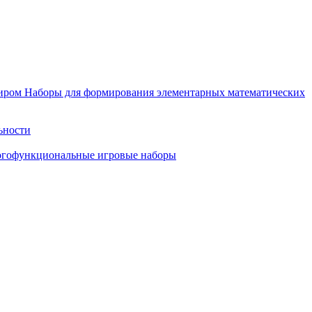
иром
Наборы для формирования элементарных математических
ьности
гофункциональные игровые наборы