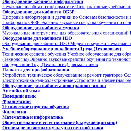
Оборудование кабинета информатики
Печатные пособия по информатике
Интерактивные учебные п
Оборудование для кабинета ОБЗР
Цифровые лаборатории и датчики по Основам безопасности и
Приборы по ОБЗР
Экранно-звуковые средства обучения по осн
Оборудование для кабинета музыки
Музыкальные инструменты для образовательных организаций
Оборудование для кабинета ИЗО
Оборудование для кабинета ИЗО
Модели и муляжи
Печатные п
Учебное оборудование для кабинета Труда (Технология)
Технические средства обучения
Учебное оборудование для обр
(Технология)
Экранно-звуковые средства обучения по техноло
оборудование Труд (Технология) для мальчиков
Плакаты для профобразования
Устройство, техническое обслуживание и ремонт тракторов
Се
электротехника
Радиоэлектронные устройства и элементная ба
Оборудование для кабинета иностранного языка
Английский язык
Немецкий язык
Французский
Технические средства обучения
Филология
Математика и информатика
Обществознание и естествознание (окружающий мир)
Основы религиозных культур и светской этики