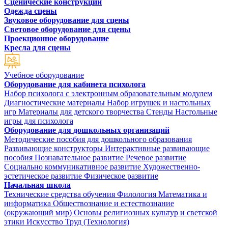
Сценические конструкции
Одежда сцены
Звуковое оборудование для сцены
Световое оборудование для сцены
Проекционное оборудование
Кресла для сцены
Учебное оборудование
Оборудование для кабинета психолога
Набор психолога с электронным образовательным модулем
Диагностические материалы
Набор игрушек и настольных
игр
Материалы для детского творчества
Стенды
Настольные
игры для психолога
Оборудование для дошкольных организаций
Методические пособия для дошкольного образования
Развивающие конструкторы
Интерактивные развивающие
пособия
Познавательное развитие
Речевое развитие
Социально коммуникативное развитие
Художественно-
эстетическое развитие
Физическое развитие
Начальная школа
Технические средства обучения
Филология
Математика и
информатика
Обществознание и естествознание
(окружающий мир)
Основы религиозных культур и светской
этики
Искусство
Труд (Технология)