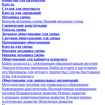
Банкетки для раздевалок
Кресла
Стулья для персонала
Кресла для совещаний
Механика сцены
Верхняя механика сцены
Нижняя механика сцены
Сценические конструкции
Одежда сцены
Звуковое оборудование для сцены
Световое оборудование для сцены
Проекционное оборудование
Кресла для сцены
Верхняя механика сцены
Нижняя механика сцены
Оборудование для кабинета психолога
Набор психолога с электронным образовательным модулем
Диагностические материалы
Набор игрушек и настольных
игр
Материалы для детского творчества
Стенды
Настольные
игры для психолога
Оборудование для дошкольных организаций
Методические пособия для дошкольного образования
Развивающие конструкторы
Интерактивные развивающие
пособия
Познавательное развитие
Речевое развитие
Социально коммуникативное развитие
Художественно-
эстетическое развитие
Физическое развитие