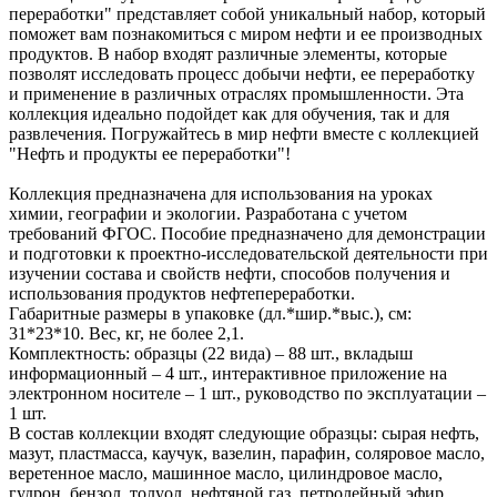
переработки" представляет собой уникальный набор, который
поможет вам познакомиться с миром нефти и ее производных
продуктов. В набор входят различные элементы, которые
позволят исследовать процесс добычи нефти, ее переработку
и применение в различных отраслях промышленности. Эта
коллекция идеально подойдет как для обучения, так и для
развлечения. Погружайтесь в мир нефти вместе с коллекцией
"Нефть и продукты ее переработки"!
​Коллекция предназначена для использования на уроках
химии, географии и экологии. Разработана с учетом
требований ФГОС. Пособие предназначено для демонстрации
и подготовки к проектно-исследовательской деятельности при
изучении состава и свойств нефти, способов получения и
использования продуктов нефтепереработки.
Габаритные размеры в упаковке (дл.*шир.*выс.), см:
31*23*10. Вес, кг, не более 2,1.
Комплектность: образцы (22 вида) – 88 шт., вкладыш
информационный – 4 шт., интерактивное приложение на
электронном носителе – 1 шт., руководство по эксплуатации –
1 шт.
В состав коллекции входят следующие образцы: сырая нефть,
мазут, пластмасса, каучук, вазелин, парафин, соляровое масло,
веретенное масло, машинное масло, цилиндровое масло,
гудрон, бензол, толуол, нефтяной газ, петролейный эфир,