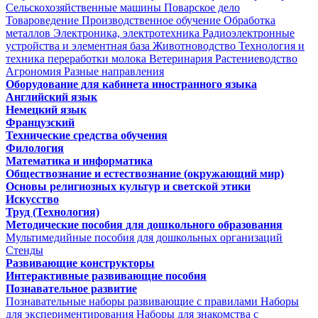
Сельскохозяйственные машины
Поварское дело
Товароведение
Производственное обучение
Обработка
металлов
Электроника, электротехника
Радиоэлектронные
устройства и элементная база
Животноводство
Технология и
техника переработки молока
Ветеринария
Растениеводство
Агрономия
Разные направления
Оборудование для кабинета иностранного языка
Английский язык
Немецкий язык
Французский
Технические средства обучения
Филология
Математика и информатика
Обществознание и естествознание (окружающий мир)
Основы религиозных культур и светской этики
Искусство
Труд (Технология)
Методические пособия для дошкольного образования
Мультимедийные пособия для дошкольных организаций
Стенды
Развивающие конструкторы
Интерактивные развивающие пособия
Познавательное развитие
Познавательные наборы развивающие с правилами
Наборы
для экспериментирования
Наборы для знакомства с