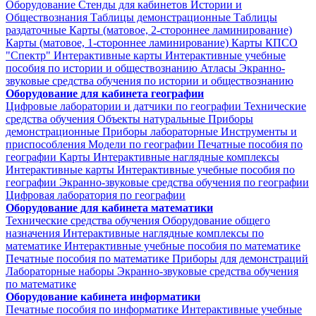
Оборудование
Стенды для кабинетов Истории и
Обществознания
Таблицы демонстрационные
Таблицы
раздаточные
Карты (матовое, 2-стороннее ламинирование)
Карты (матовое, 1-стороннее ламинирование)
Карты КПСО
"Спектр"
Интерактивные карты
Интерактивные учебные
пособия по истории и обществознанию
Атласы
Экранно-
звуковые средства обучения по истории и обществознанию
Оборудование для кабинета географии
Цифровые лаборатории и датчики по географии
Технические
средства обучения
Объекты натуральные
Приборы
демонстрационные
Приборы лабораторные
Инструменты и
приспособления
Модели по географии
Печатные пособия по
географии
Карты
Интерактивные наглядные комплексы
Интерактивные карты
Интерактивные учебные пособия по
географии
Экранно-звуковые средства обучения по географии
Цифровая лаборатория по географии
Оборудование для кабинета математики
Технические средства обучения
Оборудование общего
назначения
Интерактивные наглядные комплексы по
математике
Интерактивные учебные пособия по математике
Печатные пособия по математике
Приборы для демонстраций
Лабораторные наборы
Экранно-звуковые средства обучения
по математике
Оборудование кабинета информатики
Печатные пособия по информатике
Интерактивные учебные