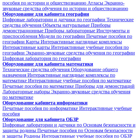
пособия по истории и обществознанию
Атласы
Экранно-
звуковые средства обучения по истории и обществознанию
Оборудование для кабинета географии
Цифровые лаборатории и датчики по географии
Технические
средства обучения
Объекты натуральные
Приборы
демонстрационные
Приборы лабораторные
Инструменты и
приспособления
Модели по географии
Печатные пособия по
географии
Карты
Интерактивные наглядные комплексы
Интерактивные карты
Интерактивные учебные пособия по
географии
Экранно-звуковые средства обучения по географии
Цифровая лаборатория по географии
Оборудование для кабинета математики
Технические средства обучения
Оборудование общего
назначения
Интерактивные наглядные комплексы по
математике
Интерактивные учебные пособия по математике
Печатные пособия по математике
Приборы для демонстраций
Лабораторные наборы
Экранно-звуковые средства обучения
по математике
Оборудование кабинета информатики
Печатные пособия по информатике
Интерактивные учебные
пособия
Оборудование для кабинета ОБЗР
Цифровые лаборатории и датчики по Основам безопасности и
защиты родины
Печатные пособия по Основам безопасности
и защиты Родины
Интерактивные учебные пособия по ОБЗР