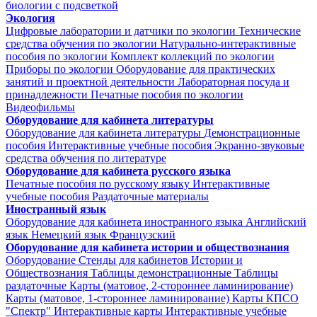
биологии с подсветкой
Экология
Цифровые лаборатории и датчики по экологии
Технические
средства обучения по экологии
Натурально-интерактивные
пособия по экологии
Комплект коллекций по экологии
Приборы по экологии
Оборудование для практических
занятий и проектной деятельности
Лабораторная посуда и
принадлежности
Печатные пособия по экологии
Видеофильмы
Оборудование для кабинета литературы
Оборудование для кабинета литературы
Демонстрационные
пособия
Интерактивные учебные пособия
Экранно-звуковые
средства обучения по литературе
Оборудование для кабинета русского языка
Печатные пособия по русскому языку
Интерактивные
учебные пособия
Раздаточные материалы
Иностранный язык
Оборудование для кабинета иностранного языка
Английский
язык
Немецкий язык
Французский
Оборудование для кабинета истории и обществознания
Оборудование
Стенды для кабинетов Истории и
Обществознания
Таблицы демонстрационные
Таблицы
раздаточные
Карты (матовое, 2-стороннее ламинирование)
Карты (матовое, 1-стороннее ламинирование)
Карты КПСО
"Спектр"
Интерактивные карты
Интерактивные учебные