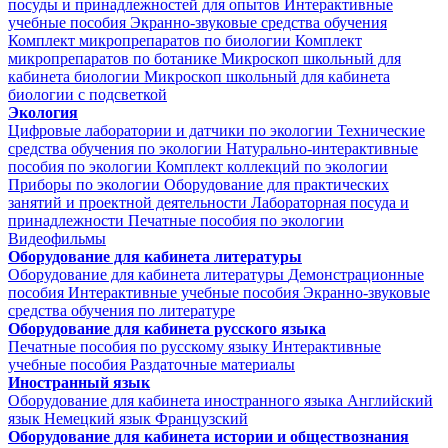
посуды и принадлежностей для опытов
Интерактивные
учебные пособия
Экранно-звуковые средства обучения
Комплект микропрепаратов по биологии
Комплект
микропрепаратов по ботанике
Микроскоп школьный для
кабинета биологии
Микроскоп школьный для кабинета
биологии с подсветкой
Экология
Цифровые лаборатории и датчики по экологии
Технические
средства обучения по экологии
Натурально-интерактивные
пособия по экологии
Комплект коллекций по экологии
Приборы по экологии
Оборудование для практических
занятий и проектной деятельности
Лабораторная посуда и
принадлежности
Печатные пособия по экологии
Видеофильмы
Оборудование для кабинета литературы
Оборудование для кабинета литературы
Демонстрационные
пособия
Интерактивные учебные пособия
Экранно-звуковые
средства обучения по литературе
Оборудование для кабинета русского языка
Печатные пособия по русскому языку
Интерактивные
учебные пособия
Раздаточные материалы
Иностранный язык
Оборудование для кабинета иностранного языка
Английский
язык
Немецкий язык
Французский
Оборудование для кабинета истории и обществознания