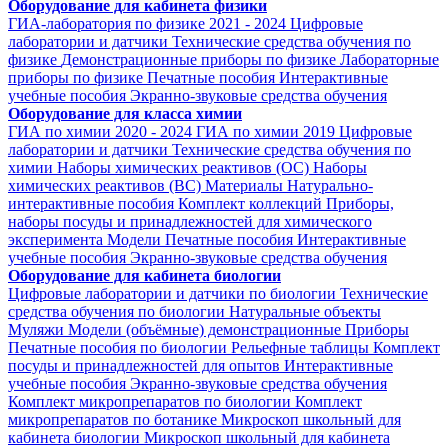
Оборудование для кабинета физики
ГИА-лаборатория по физике 2021 - 2024
Цифровые
лаборатории и датчики
Технические средства обучения по
физике
Демонстрационные приборы по физике
Лабораторные
приборы по физике
Печатные пособия
Интерактивные
учебные пособия
Экранно-звуковые средства обучения
Оборудование для класса химии
ГИА по химии 2020 - 2024
ГИА по химии 2019
Цифровые
лаборатории и датчики
Технические средства обучения по
химии
Наборы химических реактивов (ОС)
Наборы
химических реактивов (ВС)
Материалы
Натурально-
интерактивные пособия
Комплект коллекций
Приборы,
наборы посуды и принадлежностей для химического
эксперимента
Модели
Печатные пособия
Интерактивные
учебные пособия
Экранно-звуковые средства обучения
Оборудование для кабинета биологии
Цифровые лаборатории и датчики по биологии
Технические
средства обучения по биологии
Натуральные объекты
Муляжи
Модели (объёмные) демонстрационные
Приборы
Печатные пособия по биологии
Рельефные таблицы
Комплект
посуды и принадлежностей для опытов
Интерактивные
учебные пособия
Экранно-звуковые средства обучения
Комплект микропрепаратов по биологии
Комплект
микропрепаратов по ботанике
Микроскоп школьный для
кабинета биологии
Микроскоп школьный для кабинета