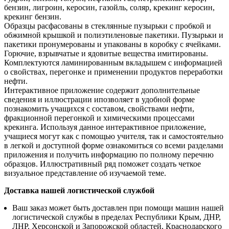
бензин, лигроин, керосин, газойль, соляр, крекинг керосин,
крекинг бензин.
Образцы расфасованы в стеклянные пузырьки с пробкой и
обжимной крышкой и полиэтиленовые пакетики. Пузырьки и
пакетики пронумерованы и упакованы в коробку с ячейками.
Горючие, взрывчатые и ядовитые вещества имитированы.
Комплектуются ламинированным вкладышем с информацией
о свойствах, перегонке и применении продуктов переработки
нефти.
Интерактивное приложение содержит дополнительные
сведения и иллюстрации ипозволяет в удобной форме
познакомить учащихся с составом, свойствами нефти,
фракционной перегонкой и химическими процессами
крекинга. Используя данное интерактивное приложение,
учащиеся могут как с помощью учителя, так и самостоятельно
в легкой и доступной форме ознакомиться со всеми разделами
приложения и получить информацию по полному перечню
образцов. Иллюстративный ряд поможет создать четкое
визуальное представление об изучаемой теме.
Доставка нашей логистической службой
Ваш заказ может быть доставлен при помощи машин нашей
логистической службы в пределах Республики Крым, ДНР,
ЛНР, Херсонской и Запорожской областей, Краснодарского