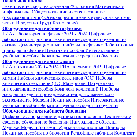
Начальная школа
Технические средства обучения
Филология
Математика и
информатика
Обществознание и естествознание
(окружающий мир)
Основы религиозных культур и светской
этики
Искусство
Труд (Технология)
Оборудование для кабинета физики
ГИА-лаборатория по физике 2021 - 2024
Цифровые
лаборатории и датчики
Технические средства обучения по
физике
Демонстрационные приборы по физике
Лабораторные
приборы по физике
Печатные пособия
Интерактивные
учебные пособия
Экранно-звуковые средства обучения
Оборудование для класса химии
ГИА по химии 2020 - 2024
ГИА по химии 2019
Цифровые
лаборатории и датчики
Технические средства обучения по
химии
Наборы химических реактивов (ОС)
Наборы
химических реактивов (ВС)
Материалы
Натурально-
интерактивные пособия
Комплект коллекций
Приборы,
наборы посуды и принадлежностей для химического
эксперимента
Модели
Печатные пособия
Интерактивные
учебные пособия
Экранно-звуковые средства обучения
Оборудование для кабинета биологии
Цифровые лаборатории и датчики по биологии
Технические
средства обучения по биологии
Натуральные объекты
Муляжи
Модели (объёмные) демонстрационные
Приборы
Печатные пособия по биологии
Рельефные таблицы
Комплект