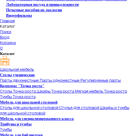
Лабораторная посуда и принадлежности
Печатные пособия по экологии
Видеофильмы
Главная
Каталог
Поиск
Вход
Корзина
0
Каталог
Школьная мебель
Столы ученические
Парты двухместные
Парты одноместные
Регулируемые парты
Комплекс "Точка роста"
Столы Точка роста
Шкафы Точка роста
Мягкая мебель Точка роста
Тумбы Точка роста
Мебель для школьной столовой
Столы для школьной столовой
Стулья для столовой
Шкафы и тумбы
для школьной столовой
Мебель для специализированного класса
Трибуны и тумбы
Тумбы
Мебель для библиотеки