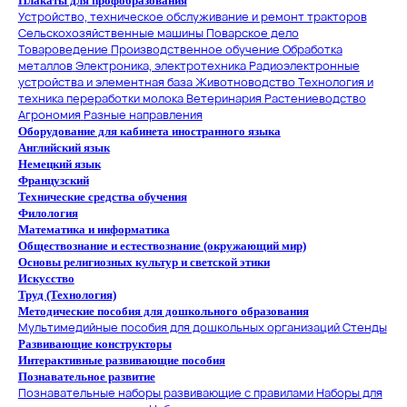
Плакаты для профобразования
Устройство, техническое обслуживание и ремонт тракторов
Сельскохозяйственные машины
Поварское дело
Товароведение
Производственное обучение
Обработка
металлов
Электроника, электротехника
Радиоэлектронные
устройства и элементная база
Животноводство
Технология и
техника переработки молока
Ветеринария
Растениеводство
Агрономия
Разные направления
Оборудование для кабинета иностранного языка
Английский язык
Немецкий язык
Французский
Технические средства обучения
Филология
Математика и информатика
Обществознание и естествознание (окружающий мир)
Основы религиозных культур и светской этики
Искусство
Труд (Технология)
Методические пособия для дошкольного образования
Мультимедийные пособия для дошкольных организаций
Стенды
Развивающие конструкторы
Интерактивные развивающие пособия
Познавательное развитие
Познавательные наборы развивающие с правилами
Наборы для