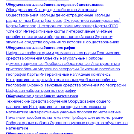
Оборудование для кабинета истории и обществознания
Оборудование
Стенды для кабинетов Истории и
Обществознания
Таблицы демонстрационные
Таблицы
раздаточные
Карты (матовое, 2-стороннее ламинирование)
Карты (матовое, 1-стороннее ламинирование)
Карты КПСО
"Спектр"
Интерактивные карты
Интерактивные учебные
пособия по истории и обществознанию
Атласы
Экранно-
звуковые средства обучения по истории и обществознанию
Оборудование для кабинета географии
Цифровые лаборатории и датчики по географии
Технические
средства обучения
Объекты натуральные
Приборы
демонстрационные
Приборы лабораторные
Инструменты и
приспособления
Модели по географии
Печатные пособия по
географии
Карты
Интерактивные наглядные комплексы
Интерактивные карты
Интерактивные учебные пособия по
географии
Экранно-звуковые средства обучения по географии
Цифровая лаборатория по географии
Оборудование для кабинета математики
Технические средства обучения
Оборудование общего
назначения
Интерактивные наглядные комплексы по
математике
Интерактивные учебные пособия по математике
Печатные пособия по математике
Приборы для демонстраций
Лабораторные наборы
Экранно-звуковые средства обучения по
математике
Оборудование кабинета информатики