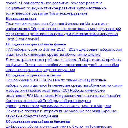
пособия
Познавательное развитие
Речевое развитие
Социально коммуникативное развитие
Художественно-
эстетическое развитие
Физическое развитие
Начальная школа
Технические средства обучения
Филология
Математика и
информатика
Обществознание и естествознание (окружающий
мир)
Основы религиозных культур и светской этики
Искусство
Труд (Технология)
Оборудование для кабинета физики
ГИА-лаборатория по физике 2021 - 2024
Цифровые лаборатории
и датчики
Технические средства обучения по физике
Демонстрационные приборы по физике
Лабораторные приборы
по физике
Печатные пособия
Интерактивные учебные пособия
Экранно-звуковые средства обучения
Оборудование для класса химии
ГИА по химии 2020 - 2024
ГИА по химии 2019
Цифровые
лаборатории и датчики
Технические средства обучения по химии
Наборы химических реактивов (ОС)
Наборы химических
реактивов (ВС)
Материалы
Натурально-интерактивные пособия
Комплект коллекций
Приборы, наборы посуды и
принадлежностей для химического эксперимента
Модели
Печатные пособия
Интерактивные учебные пособия
Экранно-
звуковые средства обучения
Оборудование для кабинета биологии
Цифровые лаборатории и датчики по биологии
Технические