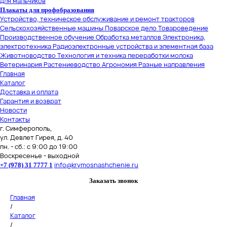
для мальчиков
Плакаты для профобразования
Устройство, техническое обслуживание и ремонт тракторов
Сельскохозяйственные машины
Поварское дело
Товароведение
Производственное обучение
Обработка металлов
Электроника,
электротехника
Радиоэлектронные устройства и элементная база
Животноводство
Технология и техника переработки молока
Ветеринария
Растениеводство
Агрономия
Разные направления
Главная
Каталог
Доставка и оплата
Гарантия и возврат
Новости
Контакты
г. Симферополь,
ул. Девлет Гирея, д. 40
пн. - сб.: с 9:00 до 19:00
Воскресенье - выходной
info@krymosnashchenie.ru
+7 (978) 31 7777 1
Заказать звонок
Главная
/
Каталог
/