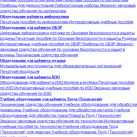
Приборы для демонстраций
Лабораторные наборы
Экранно-звуковые
средства обучения по математике
Оборудование кабинета информатики
Печатные пособия по информатике
Интерактивные учебные пособия
Оборудование для кабинета ОБЗР
Цифровые лаборатории и датчики по Основам безопасности и защиты
родины
Печатные пособия по Основам безопасности и защиты Родины
Интерактивные учебные пособия по ОБЗР
Приборы по ОБЗР
Экранно-
звуковые средства обучения по основам безопасности и защите
родины
Технические средства обучения
Оборудование для кабинета музыки
Музыкальные инструменты для образовательных организаций
Печатная продукция
Оборудование для кабинета ИЗО
Оборудование для кабинета ИЗО
Модели и муляжи
Печатные пособия
по ИЗО
Интерактивные учебные пособия по ИЗО
Экранно-звуковые
средства обучения по ИЗО
Учебное оборудование для кабинета Труда (Технология)
Технические средства обучения
Учебное оборудование для обработки
древесины
Учебное оборудование для обработки металла
Учебное
оборудование для обработки ткани
Плакаты Труд (Технология)
Экранно-звуковые средства обучения по технологии
Интерактивные
учебные пособия по технологии
Учебное оборудование Труд
(Технология) для девочек
Учебное оборудование Труд (Технология)