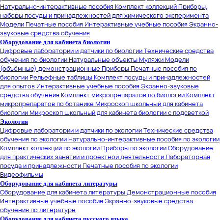
Натурально-интерактивные пособия
Комплект коллекций
Приборы,
наборы посуды и принадлежностей для химического эксперимента
Модели
Печатные пособия
Интерактивные учебные пособия
Экранно-
звуковые средства обучения
Оборудование для кабинета биологии
Цифровые лаборатории и датчики по биологии
Технические средства
обучения по биологии
Натуральные объекты
Муляжи
Модели
(объёмные) демонстрационные
Приборы
Печатные пособия по
биологии
Рельефные таблицы
Комплект посуды и принадлежностей
для опытов
Интерактивные учебные пособия
Экранно-звуковые
средства обучения
Комплект микропрепаратов по биологии
Комплект
микропрепаратов по ботанике
Микроскоп школьный для кабинета
биологии
Микроскоп школьный для кабинета биологии с подсветкой
Экология
Цифровые лаборатории и датчики по экологии
Технические средства
обучения по экологии
Натурально-интерактивные пособия по экологии
Комплект коллекций по экологии
Приборы по экологии
Оборудование
для практических занятий и проектной деятельности
Лабораторная
посуда и принадлежности
Печатные пособия по экологии
Видеофильмы
Оборудование для кабинета литературы
Оборудование для кабинета литературы
Демонстрационные пособия
Интерактивные учебные пособия
Экранно-звуковые средства
обучения по литературе
Оборудование для кабинета русского языка