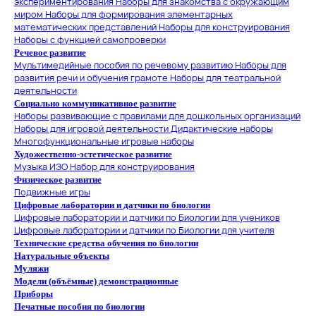
экспериментирования
Наборы для знакомства с окружающим
миром
Наборы для формирования элементарных
математических представлений
Наборы для конструирования
Наборы с функцией самопроверки
Речевое развитие
Мультимедийные пособия по речевому развитию
Наборы для
развития речи и обучения грамоте
Наборы для театральной
деятельности
Социально коммуникативное развитие
Наборы развивающие с правилами для дошкольных организаций
Наборы для игровой деятельности
Дидактические наборы
Многофункциональные игровые наборы
Художественно-эстетическое развитие
Музыка
ИЗО
Набор для конструирования
Физическое развитие
Подвижные игры
Цифровые лаборатории и датчики по биологии
Цифровые лаборатории и датчики по Биологии для учеников
Цифровые лаборатории и датчики по Биологии для учителя
Технические средства обучения по биологии
Натуральные объекты
Муляжи
Модели (объёмные) демонстрационные
Приборы
Печатные пособия по биологии