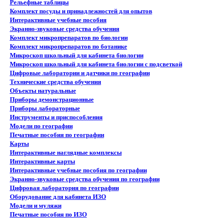
Рельефные таблицы
Комплект посуды и принадлежностей для опытов
Интерактивные учебные пособия
Экранно-звуковые средства обучения
Комплект микропрепаратов по биологии
Комплект микропрепаратов по ботанике
Микроскоп школьный для кабинета биологии
Микроскоп школьный для кабинета биологии с подсветкой
Цифровые лаборатории и датчики по географии
Технические средства обучения
Объекты натуральные
Приборы демонстрационные
Приборы лабораторные
Инструменты и приспособления
Модели по географии
Печатные пособия по географии
Карты
Интерактивные наглядные комплексы
Интерактивные карты
Интерактивные учебные пособия по географии
Экранно-звуковые средства обучения по географии
Цифровая лаборатория по географии
Оборудование для кабинета ИЗО
Модели и муляжи
Печатные пособия по ИЗО