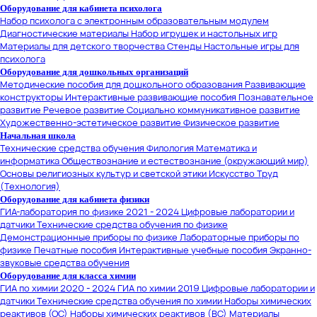
Оборудование для кабинета психолога
Набор психолога с электронным образовательным модулем
Диагностические материалы
Набор игрушек и настольных игр
Материалы для детского творчества
Стенды
Настольные игры для
психолога
Оборудование для дошкольных организаций
Методические пособия для дошкольного образования
Развивающие
конструкторы
Интерактивные развивающие пособия
Познавательное
развитие
Речевое развитие
Социально коммуникативное развитие
Художественно-эстетическое развитие
Физическое развитие
Начальная школа
Технические средства обучения
Филология
Математика и
информатика
Обществознание и естествознание (окружающий мир)
Основы религиозных культур и светской этики
Искусство
Труд
(Технология)
Оборудование для кабинета физики
ГИА-лаборатория по физике 2021 - 2024
Цифровые лаборатории и
датчики
Технические средства обучения по физике
Демонстрационные приборы по физике
Лабораторные приборы по
физике
Печатные пособия
Интерактивные учебные пособия
Экранно-
звуковые средства обучения
Оборудование для класса химии
ГИА по химии 2020 - 2024
ГИА по химии 2019
Цифровые лаборатории и
датчики
Технические средства обучения по химии
Наборы химических
реактивов (ОС)
Наборы химических реактивов (ВС)
Материалы