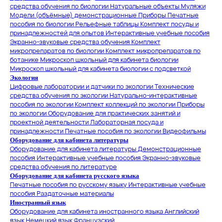
средства обучения по биологии
Натуральные объекты
Муляжи
Модели (объёмные) демонстрационные
Приборы
Печатные
пособия по биологии
Рельефные таблицы
Комплект посуды и
принадлежностей для опытов
Интерактивные учебные пособия
Экранно-звуковые средства обучения
Комплект
микропрепаратов по биологии
Комплект микропрепаратов по
ботанике
Микроскоп школьный для кабинета биологии
Микроскоп школьный для кабинета биологии с подсветкой
Экология
Цифровые лаборатории и датчики по экологии
Технические
средства обучения по экологии
Натурально-интерактивные
пособия по экологии
Комплект коллекций по экологии
Приборы
по экологии
Оборудование для практических занятий и
проектной деятельности
Лабораторная посуда и
принадлежности
Печатные пособия по экологии
Видеофильмы
Оборудование для кабинета литературы
Оборудование для кабинета литературы
Демонстрационные
пособия
Интерактивные учебные пособия
Экранно-звуковые
средства обучения по литературе
Оборудование для кабинета русского языка
Печатные пособия по русскому языку
Интерактивные учебные
пособия
Раздаточные материалы
Иностранный язык
Оборудование для кабинета иностранного языка
Английский
язык
Немецкий язык
Французский