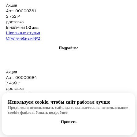
Акция
Арт: 00000361
2 752
Р
доставка
В наличии
1-2 дня
Школьные стулья
Стул учебный №2
Подробнее
Акция
Арт: 00000684
7 439
Р
доставка
В наличии
1-2 дня
Школьные стулья пластиковые
Используем cookie, чтобы сайт работал лучше
Стул ученический Сигма, пастельно голубой, гр. №6
Продолжая использовать сайт, вы соглашаетесь на использование
cookie файлов.
Узнать подробнее
Подробнее
Принять