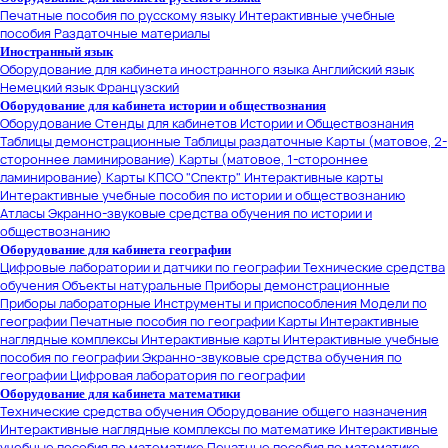
Печатные пособия по русскому языку
Интерактивные учебные
пособия
Раздаточные материалы
Иностранный язык
Оборудование для кабинета иностранного языка
Английский язык
Немецкий язык
Французский
Оборудование для кабинета истории и обществознания
Оборудование
Стенды для кабинетов Истории и Обществознания
Таблицы демонстрационные
Таблицы раздаточные
Карты (матовое, 2-
стороннее ламинирование)
Карты (матовое, 1-стороннее
ламинирование)
Карты КПСО "Спектр"
Интерактивные карты
Интерактивные учебные пособия по истории и обществознанию
Атласы
Экранно-звуковые средства обучения по истории и
обществознанию
Оборудование для кабинета географии
Цифровые лаборатории и датчики по географии
Технические средства
обучения
Объекты натуральные
Приборы демонстрационные
Приборы лабораторные
Инструменты и приспособления
Модели по
географии
Печатные пособия по географии
Карты
Интерактивные
наглядные комплексы
Интерактивные карты
Интерактивные учебные
пособия по географии
Экранно-звуковые средства обучения по
географии
Цифровая лаборатория по географии
Оборудование для кабинета математики
Технические средства обучения
Оборудование общего назначения
Интерактивные наглядные комплексы по математике
Интерактивные
учебные пособия по математике
Печатные пособия по математике