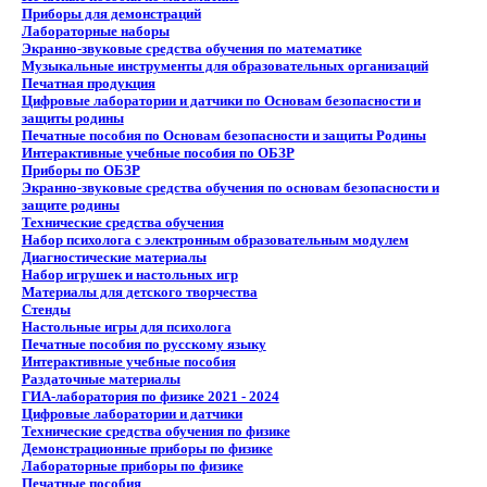
Приборы для демонстраций
Лабораторные наборы
Экранно-звуковые средства обучения по математике
Музыкальные инструменты для образовательных организаций
Печатная продукция
Цифровые лаборатории и датчики по Основам безопасности и
защиты родины
Печатные пособия по Основам безопасности и защиты Родины
Интерактивные учебные пособия по ОБЗР
Приборы по ОБЗР
Экранно-звуковые средства обучения по основам безопасности и
защите родины
Технические средства обучения
Набор психолога с электронным образовательным модулем
Диагностические материалы
Набор игрушек и настольных игр
Материалы для детского творчества
Стенды
Настольные игры для психолога
Печатные пособия по русскому языку
Интерактивные учебные пособия
Раздаточные материалы
ГИА-лаборатория по физике 2021 - 2024
Цифровые лаборатории и датчики
Технические средства обучения по физике
Демонстрационные приборы по физике
Лабораторные приборы по физике
Печатные пособия