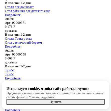
В наличии
1-2 дня
Столы для дошколят
Стол ромашка для детского сада
Подробнее
Акция
Арт: 00000371
9 178
Р
доставка
В наличии
1-2 дня
Столы Точка роста
Стол ученический бортом
Подробнее
Акция
Арт: 00000558
3 668
Р
доставка
В наличии
1-2 дня
Тумбы
Тумба
Подробнее
Акция
Арт: 00000402
Используем cookie, чтобы сайт работал лучше
5 155
Р
Продолжая использовать сайт, вы соглашаетесь на использование
доставка
cookie файлов.
Узнать подробнее
В наличии
1-2 дня
Принять
Компьютерные столы для офиса
Компьютерный стол
Подробнее