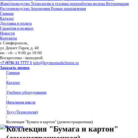
Животноводство
Технология и техника переработки молока
Ветеринария
Растениеводство
Агрономия
Разные направления
Главная
Каталог
Доставка и оплата
Гарантия и возврат
Новости
Контакты
г. Симферополь,
ул. Девлет Гирея, д. 40
пн. - сб.: с 9:00 до 19:00
Воскресенье - выходной
+7 (978) 31 7777 1
info@krymosnashchenie.ru
Заказать звонок
Главная
/
Каталог
/
Учебное оборудование
/
Начальная школа
/
Труд (Технология)
/
Коллекция "Бумага и картон" (демонстрационная)
Коллекция "Бумага и картон"