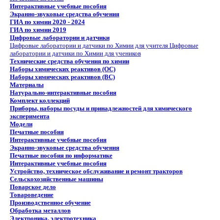
Интерактивные учебные пособия
Экранно-звуковые средства обучения
ГИА по химии 2020 - 2024
ГИА по химии 2019
Цифровые лаборатории и датчики
Цифровые лаборатории и датчики по Химии для учителя
Цифровые
лаборатории и датчики по Химии для учеников
Технические средства обучения по химии
Наборы химических реактивов (ОС)
Наборы химических реактивов (ВС)
Материалы
Натурально-интерактивные пособия
Комплект коллекций
Приборы, наборы посуды и принадлежностей для химического
эксперимента
Модели
Печатные пособия
Интерактивные учебные пособия
Экранно-звуковые средства обучения
Печатные пособия по информатике
Интерактивные учебные пособия
Устройство, техническое обслуживание и ремонт тракторов
Сельскохозяйственные машины
Поварское дело
Товароведение
Производственное обучение
Обработка металлов
Электроника, электротехника