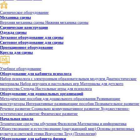
Сценическое оборудование
Механика сцены
Верхняя механика сцены
Нижняя механика сцены
Сценические конструкции
Одежда сцены
Звуковое оборудование для сцены
Световое оборудование для сцены
Проекционное оборудование
Кресла для сцены
Учебное оборудование
Оборудование для кабинета психолога
Набор психолога с электронным образовательным модулем
Диагностические
материалы
Набор игрушек и настольных игр
Материалы для детского
творчества
Стенды
Настольные игры для психолога
Оборудование для дошкольных организаций
Методические пособия для дошкольного образования
Развивающие
конструкторы
Интерактивные развивающие пособия
Познавательное развитие
Речевое развитие
Социально коммуникативное развитие
Художественно-
эстетическое развитие
Физическое развитие
Начальная школа
Технические средства обучения
Филология
Математика и информатика
Обществознание и естествознание (окружающий мир)
Основы религиозных
культур и светской этики
Искусство
Труд (Технология)
Оборудование для кабинета физики