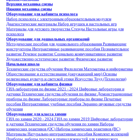
Верхняя механика сцены
Нижняя механика сцены
Оборудование для кабинета психолога
Набор психолога с электронным образовательным модулем
Диагностические материалы
Набор игрушек и настольных игр
Материалы для детского творчества
Стенды
Настольные игры для
психолога
Оборудование для дошкольных организаций
Методические пособия для дошкольного образования
Развивающие
конструкторы
Интерактивные развивающие пособия
Познавательное
развитие
Речевое развитие
Социально коммуникативное развитие
Художественно-эстетическое развитие
Физическое развитие
Начальная школа
Технические средства обучения
Филология
Математика и информатика
Обществознание и естествознание (окружающий мир)
Основы
религиозных культур и светской этики
Искусство
Труд (Технология)
Оборудование для кабинета физики
ГИА-лаборатория по физике 2021 - 2024
Цифровые лаборатории и
датчики
Технические средства обучения по физике
Демонстрационные
приборы по физике
Лабораторные приборы по физике
Печатные
пособия
Интерактивные учебные пособия
Экранно-звуковые средства
обучения
Оборудование для класса химии
ГИА по химии 2020 - 2024
ГИА по химии 2019
Цифровые лаборатории
и датчики
Технические средства обучения по химии
Наборы
химических реактивов (ОС)
Наборы химических реактивов (ВС)
Материалы
Натурально-интерактивные пособия
Комплект коллекций
Приборы, наборы посуды и принадлежностей для химического