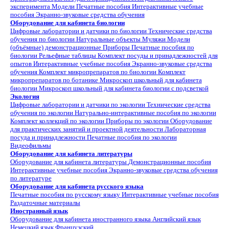
эксперимента
Модели
Печатные пособия
Интерактивные учебные
пособия
Экранно-звуковые средства обучения
Оборудование для кабинета биологии
Цифровые лаборатории и датчики по биологии
Технические средства
обучения по биологии
Натуральные объекты
Муляжи
Модели
(объёмные) демонстрационные
Приборы
Печатные пособия по
биологии
Рельефные таблицы
Комплект посуды и принадлежностей для
опытов
Интерактивные учебные пособия
Экранно-звуковые средства
обучения
Комплект микропрепаратов по биологии
Комплект
микропрепаратов по ботанике
Микроскоп школьный для кабинета
биологии
Микроскоп школьный для кабинета биологии с подсветкой
Экология
Цифровые лаборатории и датчики по экологии
Технические средства
обучения по экологии
Натурально-интерактивные пособия по экологии
Комплект коллекций по экологии
Приборы по экологии
Оборудование
для практических занятий и проектной деятельности
Лабораторная
посуда и принадлежности
Печатные пособия по экологии
Видеофильмы
Оборудование для кабинета литературы
Оборудование для кабинета литературы
Демонстрационные пособия
Интерактивные учебные пособия
Экранно-звуковые средства обучения
по литературе
Оборудование для кабинета русского языка
Печатные пособия по русскому языку
Интерактивные учебные пособия
Раздаточные материалы
Иностранный язык
Оборудование для кабинета иностранного языка
Английский язык
Немецкий язык
Французский