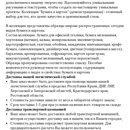
дополнением к вашему творчеству. Вдохновляйтесь уникальными
рисунками и текстурами, чтобы создать по-настоящему уникальные
проекты. Коллекция "Бумага и картон" (демонстрационная) - отличный
выбор для тех, кто ценит качество и оригинальный стиль.
В коллекции представлены образцы широко распространенных сегодня
видов бумаги и картона.
Состав коллекции: бумага для офисной техники, бумага мелованная,
чертежная (ватман), калька, копировальная, миллиметровая,
картографическая, газетная, обойная, наждачная, впитывающая, крафт-
бумага, самоклеющаяся, дизайнерская, цветная (тонированная в массе),
бархатная, крепированная, гофрокартон, картон хром-эрзац
макулатурный, картон мелованный, картон переплетный.
Образцы пронумерованы соответственно списку. Пособие
комплектуется руководством по эксплуатации, содержащим
информацию о видах и свойствах бумаги и картона.
Доставка нашей логистической службой
Ваш заказ может быть доставлен при помощи машин нашей
логистической службы в пределах Республики Крым, ДНР, ЛНР,
Херсонской и Запорожской областей, Краснодарского края,
Ростовской области;
Стоимость доставки зависит от веса и габаритов общего заказа;
Срок поставки 1-3 дня при условии наличия всех товаров на складе.
Доставка транспортной компанией
Ваш заказ может быть доставлен любой транспортной компанией,
которая осуществляет доставку как в нашем, так и в Вашем городах;
Стоимость доставки определяет транспортная компания. Для
предварительного расчета Вы можете воспользоваться