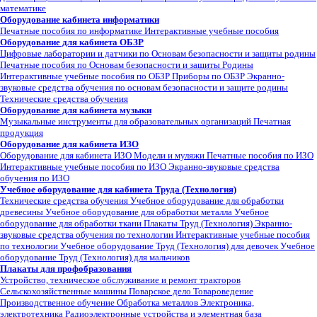
математике
Оборудование кабинета информатики
Печатные пособия по информатике
Интерактивные учебные пособия
Оборудование для кабинета ОБЗР
Цифровые лаборатории и датчики по Основам безопасности и защиты родины
Печатные пособия по Основам безопасности и защиты Родины
Интерактивные учебные пособия по ОБЗР
Приборы по ОБЗР
Экранно-
звуковые средства обучения по основам безопасности и защите родины
Технические средства обучения
Оборудование для кабинета музыки
Музыкальные инструменты для образовательных организаций
Печатная
продукция
Оборудование для кабинета ИЗО
Оборудование для кабинета ИЗО
Модели и муляжи
Печатные пособия по ИЗО
Интерактивные учебные пособия по ИЗО
Экранно-звуковые средства
обучения по ИЗО
Учебное оборудование для кабинета Труда (Технология)
Технические средства обучения
Учебное оборудование для обработки
древесины
Учебное оборудование для обработки металла
Учебное
оборудование для обработки ткани
Плакаты Труд (Технология)
Экранно-
звуковые средства обучения по технологии
Интерактивные учебные пособия
по технологии
Учебное оборудование Труд (Технология) для девочек
Учебное
оборудование Труд (Технология) для мальчиков
Плакаты для профобразования
Устройство, техническое обслуживание и ремонт тракторов
Сельскохозяйственные машины
Поварское дело
Товароведение
Производственное обучение
Обработка металлов
Электроника,
электротехника
Радиоэлектронные устройства и элементная база