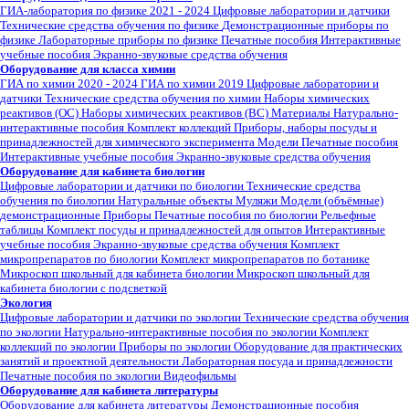
ГИА-лаборатория по физике 2021 - 2024
Цифровые лаборатории и датчики
Технические средства обучения по физике
Демонстрационные приборы по
физике
Лабораторные приборы по физике
Печатные пособия
Интерактивные
учебные пособия
Экранно-звуковые средства обучения
Оборудование для класса химии
ГИА по химии 2020 - 2024
ГИА по химии 2019
Цифровые лаборатории и
датчики
Технические средства обучения по химии
Наборы химических
реактивов (ОС)
Наборы химических реактивов (ВС)
Материалы
Натурально-
интерактивные пособия
Комплект коллекций
Приборы, наборы посуды и
принадлежностей для химического эксперимента
Модели
Печатные пособия
Интерактивные учебные пособия
Экранно-звуковые средства обучения
Оборудование для кабинета биологии
Цифровые лаборатории и датчики по биологии
Технические средства
обучения по биологии
Натуральные объекты
Муляжи
Модели (объёмные)
демонстрационные
Приборы
Печатные пособия по биологии
Рельефные
таблицы
Комплект посуды и принадлежностей для опытов
Интерактивные
учебные пособия
Экранно-звуковые средства обучения
Комплект
микропрепаратов по биологии
Комплект микропрепаратов по ботанике
Микроскоп школьный для кабинета биологии
Микроскоп школьный для
кабинета биологии с подсветкой
Экология
Цифровые лаборатории и датчики по экологии
Технические средства обучения
по экологии
Натурально-интерактивные пособия по экологии
Комплект
коллекций по экологии
Приборы по экологии
Оборудование для практических
занятий и проектной деятельности
Лабораторная посуда и принадлежности
Печатные пособия по экологии
Видеофильмы
Оборудование для кабинета литературы
Оборудование для кабинета литературы
Демонстрационные пособия