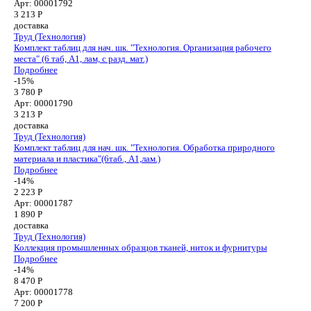
Арт: 00001792
3 213
Р
доставка
Труд (Технология)
Комплект таблиц для нач. шк. "Технология. Организация рабочего
места" (6 таб, А1, лам, с разд. мат.)
Подробнее
-15%
3 780 Р
Арт: 00001790
3 213
Р
доставка
Труд (Технология)
Комплект таблиц для нач. шк. "Технология. Обработка природного
материала и пластика"(6таб., А1,лам.)
Подробнее
-14%
2 223 Р
Арт: 00001787
1 890
Р
доставка
Труд (Технология)
Коллекция промышленных образцов тканей, ниток и фурнитуры
Подробнее
-14%
8 470 Р
Арт: 00001778
7 200
Р