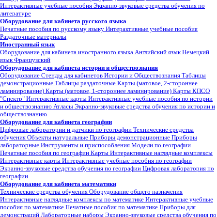
Интерактивные учебные пособия
Экранно-звуковые средства обучения по
литературе
Оборудование для кабинета русского языка
Печатные пособия по русскому языку
Интерактивные учебные пособия
Раздаточные материалы
Иностранный язык
Оборудование для кабинета иностранного языка
Английский язык
Немецкий
язык
Французский
Оборудование для кабинета истории и обществознания
Оборудование
Стенды для кабинетов Истории и Обществознания
Таблицы
демонстрационные
Таблицы раздаточные
Карты (матовое, 2-стороннее
ламинирование)
Карты (матовое, 1-стороннее ламинирование)
Карты КПСО
"Спектр"
Интерактивные карты
Интерактивные учебные пособия по истории
и обществознанию
Атласы
Экранно-звуковые средства обучения по истории и
обществознанию
Оборудование для кабинета географии
Цифровые лаборатории и датчики по географии
Технические средства
обучения
Объекты натуральные
Приборы демонстрационные
Приборы
лабораторные
Инструменты и приспособления
Модели по географии
Печатные пособия по географии
Карты
Интерактивные наглядные комплексы
Интерактивные карты
Интерактивные учебные пособия по географии
Экранно-звуковые средства обучения по географии
Цифровая лаборатория по
географии
Оборудование для кабинета математики
Технические средства обучения
Оборудование общего назначения
Интерактивные наглядные комплексы по математике
Интерактивные учебные
пособия по математике
Печатные пособия по математике
Приборы для
демонстраций
Лабораторные наборы
Экранно-звуковые средства обучения по