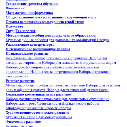
Технические средства обучения
Филология
Математика и информатика
Обществознание и естествознание (окружающий мир)
Основы религиозных культур и светской этики
Искусство
Труд (Технология)
Методические пособия для дошкольного образования
Мультимедийные пособия для дошкольных организаций
Стенды
Развивающие конструкторы
Интерактивные развивающие пособия
Познавательное развитие
Познавательные наборы развивающие с правилами
Наборы для
экспериментирования
Наборы для знакомства с окружающим миром
Наборы для формирования элементарных математических
представлений
Наборы для конструирования
Наборы с функцией
самопроверки
Речевое развитие
Мультимедийные пособия по речевому развитию
Наборы для развития
речи и обучения грамоте
Наборы для театральной деятельности
Социально коммуникативное развитие
Наборы развивающие с правилами для дошкольных организаций
Наборы для игровой деятельности
Дидактические наборы
Многофункциональные игровые наборы
Художественно-эстетическое развитие
Музыка
ИЗО
Набор для конструирования
Физическое развитие
Подвижные игры