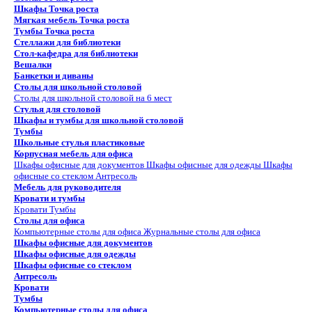
Шкафы Точка роста
Мягкая мебель Точка роста
Тумбы Точка роста
Стеллажи для библиотеки
Стол-кафедра для библиотеки
Вешалки
Банкетки и диваны
Столы для школьной столовой
Столы для школьной столовой на 6 мест
Стулья для столовой
Шкафы и тумбы для школьной столовой
Тумбы
Школьные стулья пластиковые
Корпусная мебель для офиса
Шкафы офисные для документов
Шкафы офисные для одежды
Шкафы
офисные со стеклом
Антресоль
Мебель для руководителя
Кровати и тумбы
Кровати
Тумбы
Столы для офиса
Компьютерные столы для офиса
Журнальные столы для офиса
Шкафы офисные для документов
Шкафы офисные для одежды
Шкафы офисные со стеклом
Антресоль
Кровати
Тумбы
Компьютерные столы для офиса