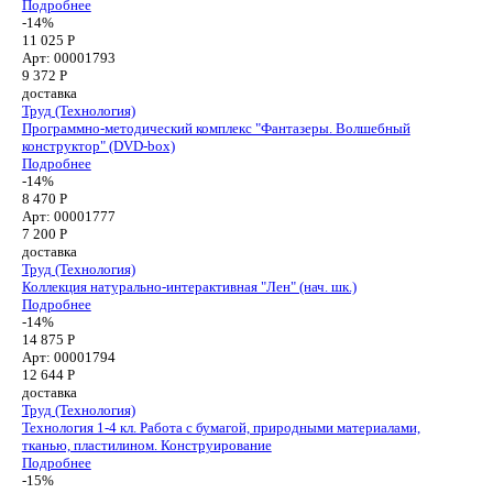
Подробнее
-14%
11 025 Р
Арт: 00001793
9 372
Р
доставка
Труд (Технология)
Программно-методический комплекс "Фантазеры. Волшебный
конструктор" (DVD-box)
Подробнее
-14%
8 470 Р
Арт: 00001777
7 200
Р
доставка
Труд (Технология)
Коллекция натурально-интерактивная "Лен" (нач. шк.)
Подробнее
-14%
14 875 Р
Арт: 00001794
12 644
Р
доставка
Труд (Технология)
Технология 1-4 кл. Работа с бумагой, природными материалами,
тканью, пластилином. Конструирование
Подробнее
-15%