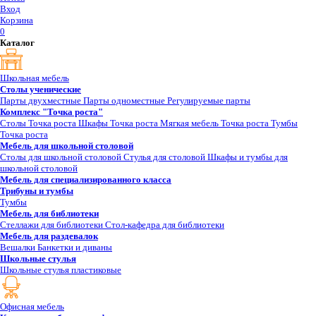
Вход
Корзина
0
Каталог
Школьная мебель
Столы ученические
Парты двухместные
Парты одноместные
Регулируемые парты
Комплекс "Точка роста"
Столы Точка роста
Шкафы Точка роста
Мягкая мебель Точка роста
Тумбы
Точка роста
Мебель для школьной столовой
Столы для школьной столовой
Стулья для столовой
Шкафы и тумбы для
школьной столовой
Мебель для специализированного класса
Трибуны и тумбы
Тумбы
Мебель для библиотеки
Стеллажи для библиотеки
Стол-кафедра для библиотеки
Мебель для раздевалок
Вешалки
Банкетки и диваны
Школьные стулья
Школьные стулья пластиковые
Офисная мебель