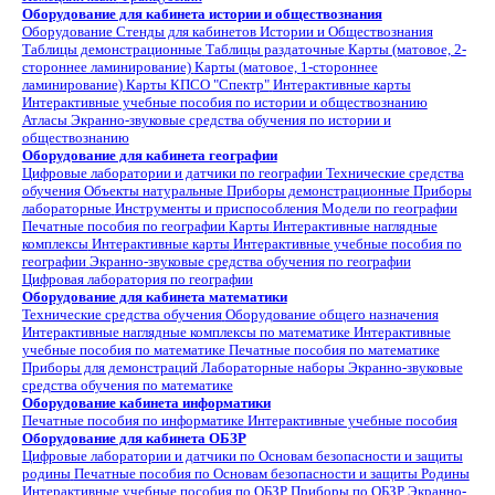
Оборудование для кабинета истории и обществознания
Оборудование
Стенды для кабинетов Истории и Обществознания
Таблицы демонстрационные
Таблицы раздаточные
Карты (матовое, 2-
стороннее ламинирование)
Карты (матовое, 1-стороннее
ламинирование)
Карты КПСО "Спектр"
Интерактивные карты
Интерактивные учебные пособия по истории и обществознанию
Атласы
Экранно-звуковые средства обучения по истории и
обществознанию
Оборудование для кабинета географии
Цифровые лаборатории и датчики по географии
Технические средства
обучения
Объекты натуральные
Приборы демонстрационные
Приборы
лабораторные
Инструменты и приспособления
Модели по географии
Печатные пособия по географии
Карты
Интерактивные наглядные
комплексы
Интерактивные карты
Интерактивные учебные пособия по
географии
Экранно-звуковые средства обучения по географии
Цифровая лаборатория по географии
Оборудование для кабинета математики
Технические средства обучения
Оборудование общего назначения
Интерактивные наглядные комплексы по математике
Интерактивные
учебные пособия по математике
Печатные пособия по математике
Приборы для демонстраций
Лабораторные наборы
Экранно-звуковые
средства обучения по математике
Оборудование кабинета информатики
Печатные пособия по информатике
Интерактивные учебные пособия
Оборудование для кабинета ОБЗР
Цифровые лаборатории и датчики по Основам безопасности и защиты
родины
Печатные пособия по Основам безопасности и защиты Родины
Интерактивные учебные пособия по ОБЗР
Приборы по ОБЗР
Экранно-