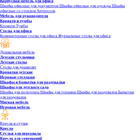
Корпусная мебель для офиса
Шкафы офисные для документов
Шкафы офисные для одежды
Шкафы
офисные со стеклом
Антресоль
Мебель для руководителя
Кровати и тумбы
Кровати
Тумбы
Столы для офиса
Компьютерные столы для офиса
Журнальные столы для офиса
Дошкольная мебель
Детские стульчики
Детские столы
Столы для дошколят
Кроватки детские
Игровые стеллажи
Шкафы и банкетки для раздевалки
Шкафы для детского сада
Шкафы для полотенец
Шкафы для горшков
Шкафы для раздевалок
Банкетки
для раздевалок
Мягкая мебель
Игровая мебель
Кресла и стулья
Кресла
Стулья для персонала
Кресла для совещаний