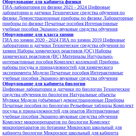
Оборудование для кабинета физики
ГИА-лаборатория по физике 2021 - 2024
Цифровые
лаборатории и датчики
Технические средства обучения по
физике
Демонстрационные приборы по физике
Лабораторные
приборы по физике
Печатные пособия
Интерактивные
учебные пособия
Экранно-звуковые средства обучения
Оборудование для класса химии
ГИА по химии 2020 - 2024
ГИА по химии 2019
Цифровые
лаборатории и датчики
Технические средства обучения по
химии
Наборы химических реактивов (ОС)
Наборы
химических реактивов (ВС)
Материалы
Натурально-
интерактивные пособия
Комплект коллекций
Приборы,
наборы посуды и принадлежностей для химического
эксперимента
Модели
Печатные пособия
Интерактивные
учебные пособия
Экранно-звуковые средства обучения
Оборудование для кабинета биологии
Цифровые лаборатории и датчики по биологии
Технические
средства обучения по биологии
Натуральные объекты
Муляжи
Модели (объёмные) демонстрационные
Приборы
Печатные пособия по биологии
Рельефные таблицы
Комплект
посуды и принадлежностей для опытов
Интерактивные
учебные пособия
Экранно-звуковые средства обучения
Комплект микропрепаратов по биологии
Комплект
микропрепаратов по ботанике
Микроскоп школьный для
кабинета биологии
Микроскоп школьный для кабинета