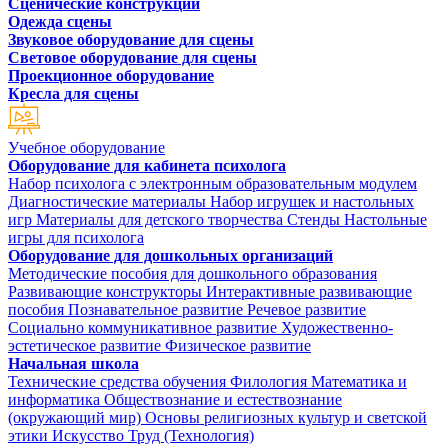
Сценические конструкции
Одежда сцены
Звуковое оборудование для сцены
Световое оборудование для сцены
Проекционное оборудование
Кресла для сцены
Учебное оборудование
Оборудование для кабинета психолога
Набор психолога с электронным образовательным модулем
Диагностические материалы
Набор игрушек и настольных
игр
Материалы для детского творчества
Стенды
Настольные
игры для психолога
Оборудование для дошкольных организаций
Методические пособия для дошкольного образования
Развивающие конструкторы
Интерактивные развивающие
пособия
Познавательное развитие
Речевое развитие
Социально коммуникативное развитие
Художественно-
эстетическое развитие
Физическое развитие
Начальная школа
Технические средства обучения
Филология
Математика и
информатика
Обществознание и естествознание
(окружающий мир)
Основы религиозных культур и светской
этики
Искусство
Труд (Технология)