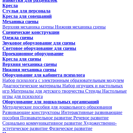
Банкетки для раздевалок
Кресла
Стулья для персонала
Кресла для совещаний
Механика сцены
Верхняя механика сцены
Нижняя механика сцены
Сценические конструкции
Одежда сцены
Звуковое оборудование для сцены
Световое оборудование для сцены
Проекционное оборудование
Кресла для сцены
Верхняя механика сцены
Нижняя механика сцены
Оборудование для кабинета психолога
Набор психолога с электронным образовательным модулем
Диагностические материалы
Набор игрушек и настольных
игр
Материалы для детского творчества
Стенды
Настольные
игры для психолога
Оборудование для дошкольных организаций
Методические пособия для дошкольного образования
Развивающие конструкторы
Интерактивные развивающие
пособия
Познавательное развитие
Речевое развитие
Социально коммуникативное развитие
Художественно-
эстетическое развитие
Физическое развитие