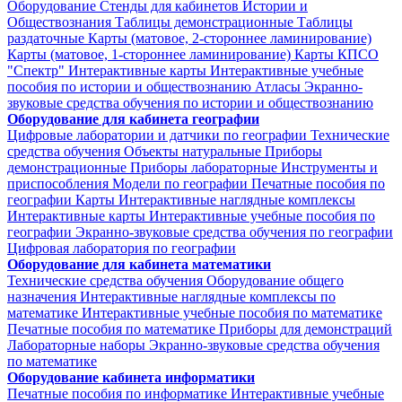
Оборудование
Стенды для кабинетов Истории и
Обществознания
Таблицы демонстрационные
Таблицы
раздаточные
Карты (матовое, 2-стороннее ламинирование)
Карты (матовое, 1-стороннее ламинирование)
Карты КПСО
"Спектр"
Интерактивные карты
Интерактивные учебные
пособия по истории и обществознанию
Атласы
Экранно-
звуковые средства обучения по истории и обществознанию
Оборудование для кабинета географии
Цифровые лаборатории и датчики по географии
Технические
средства обучения
Объекты натуральные
Приборы
демонстрационные
Приборы лабораторные
Инструменты и
приспособления
Модели по географии
Печатные пособия по
географии
Карты
Интерактивные наглядные комплексы
Интерактивные карты
Интерактивные учебные пособия по
географии
Экранно-звуковые средства обучения по географии
Цифровая лаборатория по географии
Оборудование для кабинета математики
Технические средства обучения
Оборудование общего
назначения
Интерактивные наглядные комплексы по
математике
Интерактивные учебные пособия по математике
Печатные пособия по математике
Приборы для демонстраций
Лабораторные наборы
Экранно-звуковые средства обучения
по математике
Оборудование кабинета информатики
Печатные пособия по информатике
Интерактивные учебные