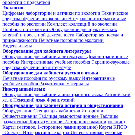
биологии с подсветкой
Экология
Цифровые лаборатории и датчики по экологии
Технические
средства обучения по экологии
Натурально-интерактивные
пособия по экологии
Комплект коллекций по экологии
Приборы по экологии
Оборудование для практических
занятий и проектной деятельности
Лабораторная посуда и
принадлежности
Печатные пособия по экологии
Видеофильмы
Оборудование для кабинета литературы
Оборудование для кабинета литературы
Демонстрационные
пособия
Интерактивные учебные пособия
Экранно-звуковые
средства обучения по литературе
Оборудование для кабинета русского языка
Печатные пособия по русскому языку
Интерактивные
учебные пособия
Раздаточные материалы
Иностранный язык
Оборудование для кабинета иностранного языка
Английский
язык
Немецкий язык
Французский
Оборудование для кабинета истории и обществознания
Оборудование
Стенды для кабинетов Истории и
Обществознания
Таблицы демонстрационные
Таблицы
раздаточные
Карты (матовое, 2-стороннее ламинирование)
Карты (матовое, 1-стороннее ламинирование)
Карты КПСО
"Спектр"
Интерактивные карты
Интерактивные учебные