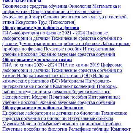
Начальная школа
Технические средства обучения
Филология
Математика и
информатика
Обществознание и естествознание
(окружающий мир)
Основы религиозных культур и светской
этики
Искусство
Труд (Технология)
Оборудование для кабинета физики
ГИА-лаборатория по физике 2021 - 2024
Цифровые
лаборатории и датчики
Технические средства обучения по
физике
Демонстрационные приборы по физике
Лабораторные
приборы по физике
Печатные пособия
Интерактивные
учебные пособия
Экранно-звуковые средства обучения
Оборудование для класса химии
ГИА по химии 2020 - 2024
ГИА по химии 2019
Цифровые
лаборатории и датчики
Технические средства обучения по
химии
Наборы химических реактивов (ОС)
Наборы
химических реактивов (ВС)
Материалы
Натурально-
интерактивные пособия
Комплект коллекций
Приборы,
наборы посуды и принадлежностей для химического
эксперимента
Модели
Печатные пособия
Интерактивные
учебные пособия
Экранно-звуковые средства обучения
Оборудование для кабинета биологии
Цифровые лаборатории и датчики по биологии
Технические
средства обучения по биологии
Натуральные объекты
Муляжи
Модели (объёмные) демонстрационные
Приборы
Печатные пособия по биологии
Рельефные таблицы
Комплект