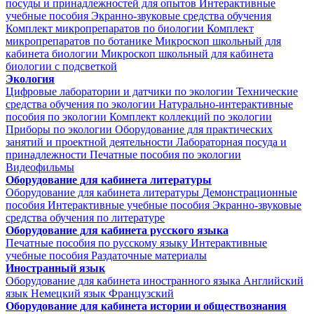
посуды и принадлежностей для опытов
Интерактивные
учебные пособия
Экранно-звуковые средства обучения
Комплект микропрепаратов по биологии
Комплект
микропрепаратов по ботанике
Микроскоп школьный для
кабинета биологии
Микроскоп школьный для кабинета
биологии с подсветкой
Экология
Цифровые лаборатории и датчики по экологии
Технические
средства обучения по экологии
Натурально-интерактивные
пособия по экологии
Комплект коллекций по экологии
Приборы по экологии
Оборудование для практических
занятий и проектной деятельности
Лабораторная посуда и
принадлежности
Печатные пособия по экологии
Видеофильмы
Оборудование для кабинета литературы
Оборудование для кабинета литературы
Демонстрационные
пособия
Интерактивные учебные пособия
Экранно-звуковые
средства обучения по литературе
Оборудование для кабинета русского языка
Печатные пособия по русскому языку
Интерактивные
учебные пособия
Раздаточные материалы
Иностранный язык
Оборудование для кабинета иностранного языка
Английский
язык
Немецкий язык
Французский
Оборудование для кабинета истории и обществознания