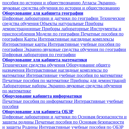
пособия по истории и обществознанию
Атласы
Экранно-
звуковые средства обучения по истории и обществознанию
Оборудование для кабинета географии
Цифровые лаборатории и датчики по географии
Технические
средства обучения
Объекты натуральные
Приборы
демонстрационные
Приборы лабораторные
Инструменты и
приспособления
Модели по географии
Печатные пособия по
географии
Карты
Интерактивные наглядные комплексы
Интерактивные карты
Интерактивные учебные пособия по
географии
Экранно-звуковые средства обучения по географии
Цифровая лаборатория по географии
Оборудование для кабинета математики
Технические средства обучения
Оборудование общего
назначения
Интерактивные наглядные комплексы по
математике
Интерактивные учебные пособия по математике
Печатные пособия по математике
Приборы для демонстраций
Лабораторные наборы
Экранно-звуковые средства обучения
по математике
Оборудование кабинета информатики
Печатные пособия по информатике
Интерактивные учебные
пособия
Оборудование для кабинета ОБЗР
Цифровые лаборатории и датчики по Основам безопасности и
защиты родины
Печатные пособия по Основам безопасности
и защиты Родины
Интерактивные учебные пособия по ОБЗР