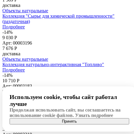
доставка
Объекты натуральные
Коллекция "Сырье для химической промышленности"
(раздаточная)
Подробнее
-14%
9 030 Р
Арт: 00003196
7 676
Р
доставка
Объекты натуральные
Коллекция натурально-интерактивная "Топливо"
Подробнее
-14%
10 710 Р
Арт: 00003183
9 104
Р
Используем cookie, чтобы сайт работал
доставка
Объекты натуральные
лучше
Коллекция натурально-интерактивная "Гранит и его
Продолжая использовать сайт, вы соглашаетесь на
составные части"
использование cookie файлов.
Узнать подробнее
Подробнее
Принять
-14%
3 115 Р