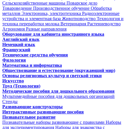
Сельскохозяйственные машины
Поварское дело
Товароведение
Производственное обучение
Обработка
металлов
Электроника, электротехника
Радиоэлектронные
устройства и элементная база
Животноводство
Технология и
техника переработки молока
Ветеринария
Растениеводство
Агрономия
Разные направления
Оборудование для кабинета иностранного языка
Английский язык
Немецкий язык
Французский
Технические средства обучения
Филология
Математика и информатика
Обществознание и естествознание (окружающий мир)
Основы религиозных культур и светской этики
Искусство
Труд (Технология)
Методические пособия для дошкольного образования
Мультимедийные пособия для дошкольных организаций
Стенды
Развивающие конструкторы
Интерактивные развивающие пособия
Познавательное развитие
Познавательные наборы развивающие с правилами
Наборы
для экспериментирования
Наборы для знакомства с