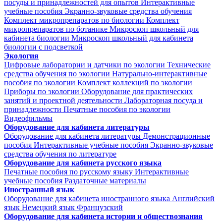
посуды и принадлежностей для опытов
Интерактивные
учебные пособия
Экранно-звуковые средства обучения
Комплект микропрепаратов по биологии
Комплект
микропрепаратов по ботанике
Микроскоп школьный для
кабинета биологии
Микроскоп школьный для кабинета
биологии с подсветкой
Экология
Цифровые лаборатории и датчики по экологии
Технические
средства обучения по экологии
Натурально-интерактивные
пособия по экологии
Комплект коллекций по экологии
Приборы по экологии
Оборудование для практических
занятий и проектной деятельности
Лабораторная посуда и
принадлежности
Печатные пособия по экологии
Видеофильмы
Оборудование для кабинета литературы
Оборудование для кабинета литературы
Демонстрационные
пособия
Интерактивные учебные пособия
Экранно-звуковые
средства обучения по литературе
Оборудование для кабинета русского языка
Печатные пособия по русскому языку
Интерактивные
учебные пособия
Раздаточные материалы
Иностранный язык
Оборудование для кабинета иностранного языка
Английский
язык
Немецкий язык
Французский
Оборудование для кабинета истории и обществознания