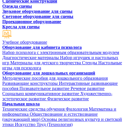
Сценические конструкции
Одежда сцены
Звуковое оборудование для сцены
Световое оборудование для сцены
Проекционное оборудование
Кресла для сцены
Учебное оборудование
Оборудование для кабинета психолога
Набор психолога с электронным образовательным модулем
Диагностические материалы
Набор игрушек и настольных
игр
Материалы для детского творчества
Стенды
Настольные
игры для психолога
Оборудование для дошкольных организаций
Методические пособия для дошкольного образования
Развивающие конструкторы
Интерактивные развивающие
пособия
Познавательное развитие
Речевое развитие
Социально коммуникативное развитие
Художественно-
эстетическое развитие
Физическое развитие
Начальная школа
Технические средства обучения
Филология
Математика и
информатика
Обществознание и естествознание
(окружающий мир)
Основы религиозных культур и светской
этики
Искусство
Труд (Технология)