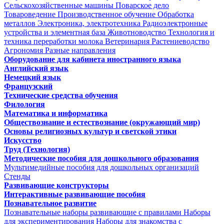
Сельскохозяйственные машины
Поварское дело
Товароведение
Производственное обучение
Обработка
металлов
Электроника, электротехника
Радиоэлектронные
устройства и элементная база
Животноводство
Технология и
техника переработки молока
Ветеринария
Растениеводство
Агрономия
Разные направления
Оборудование для кабинета иностранного языка
Английский язык
Немецкий язык
Французский
Технические средства обучения
Филология
Математика и информатика
Обществознание и естествознание (окружающий мир)
Основы религиозных культур и светской этики
Искусство
Труд (Технология)
Методические пособия для дошкольного образования
Мультимедийные пособия для дошкольных организаций
Стенды
Развивающие конструкторы
Интерактивные развивающие пособия
Познавательное развитие
Познавательные наборы развивающие с правилами
Наборы
для экспериментирования
Наборы для знакомства с