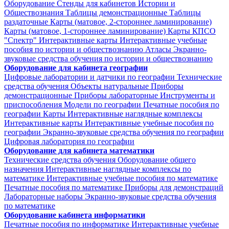
Оборудование
Стенды для кабинетов Истории и
Обществознания
Таблицы демонстрационные
Таблицы
раздаточные
Карты (матовое, 2-стороннее ламинирование)
Карты (матовое, 1-стороннее ламинирование)
Карты КПСО
"Спектр"
Интерактивные карты
Интерактивные учебные
пособия по истории и обществознанию
Атласы
Экранно-
звуковые средства обучения по истории и обществознанию
Оборудование для кабинета географии
Цифровые лаборатории и датчики по географии
Технические
средства обучения
Объекты натуральные
Приборы
демонстрационные
Приборы лабораторные
Инструменты и
приспособления
Модели по географии
Печатные пособия по
географии
Карты
Интерактивные наглядные комплексы
Интерактивные карты
Интерактивные учебные пособия по
географии
Экранно-звуковые средства обучения по географии
Цифровая лаборатория по географии
Оборудование для кабинета математики
Технические средства обучения
Оборудование общего
назначения
Интерактивные наглядные комплексы по
математике
Интерактивные учебные пособия по математике
Печатные пособия по математике
Приборы для демонстраций
Лабораторные наборы
Экранно-звуковые средства обучения
по математике
Оборудование кабинета информатики
Печатные пособия по информатике
Интерактивные учебные