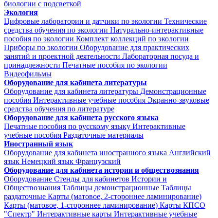
биологии с подсветкой
Экология
Цифровые лаборатории и датчики по экологии
Технические
средства обучения по экологии
Натурально-интерактивные
пособия по экологии
Комплект коллекций по экологии
Приборы по экологии
Оборудование для практических
занятий и проектной деятельности
Лабораторная посуда и
принадлежности
Печатные пособия по экологии
Видеофильмы
Оборудование для кабинета литературы
Оборудование для кабинета литературы
Демонстрационные
пособия
Интерактивные учебные пособия
Экранно-звуковые
средства обучения по литературе
Оборудование для кабинета русского языка
Печатные пособия по русскому языку
Интерактивные
учебные пособия
Раздаточные материалы
Иностранный язык
Оборудование для кабинета иностранного языка
Английский
язык
Немецкий язык
Французский
Оборудование для кабинета истории и обществознания
Оборудование
Стенды для кабинетов Истории и
Обществознания
Таблицы демонстрационные
Таблицы
раздаточные
Карты (матовое, 2-стороннее ламинирование)
Карты (матовое, 1-стороннее ламинирование)
Карты КПСО
"Спектр"
Интерактивные карты
Интерактивные учебные