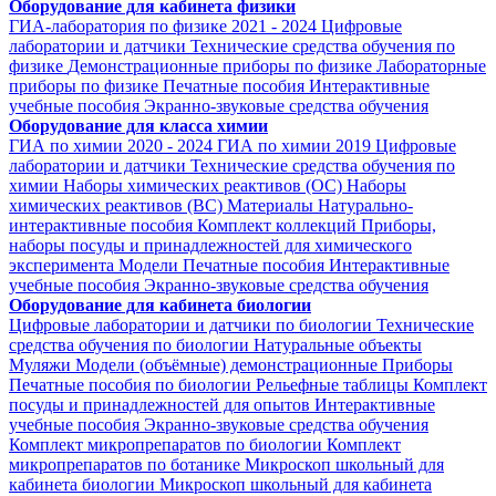
Оборудование для кабинета физики
ГИА-лаборатория по физике 2021 - 2024
Цифровые
лаборатории и датчики
Технические средства обучения по
физике
Демонстрационные приборы по физике
Лабораторные
приборы по физике
Печатные пособия
Интерактивные
учебные пособия
Экранно-звуковые средства обучения
Оборудование для класса химии
ГИА по химии 2020 - 2024
ГИА по химии 2019
Цифровые
лаборатории и датчики
Технические средства обучения по
химии
Наборы химических реактивов (ОС)
Наборы
химических реактивов (ВС)
Материалы
Натурально-
интерактивные пособия
Комплект коллекций
Приборы,
наборы посуды и принадлежностей для химического
эксперимента
Модели
Печатные пособия
Интерактивные
учебные пособия
Экранно-звуковые средства обучения
Оборудование для кабинета биологии
Цифровые лаборатории и датчики по биологии
Технические
средства обучения по биологии
Натуральные объекты
Муляжи
Модели (объёмные) демонстрационные
Приборы
Печатные пособия по биологии
Рельефные таблицы
Комплект
посуды и принадлежностей для опытов
Интерактивные
учебные пособия
Экранно-звуковые средства обучения
Комплект микропрепаратов по биологии
Комплект
микропрепаратов по ботанике
Микроскоп школьный для
кабинета биологии
Микроскоп школьный для кабинета