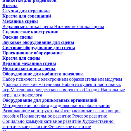
Банкетки для раздевалок
Кресла
Стулья для персонала
Кресла для совещаний
Механика сцены
Верхняя механика сцены
Нижняя механика сцены
Сценические конструкции
Одежда сцены
Звуковое оборудование для сцены
Световое оборудование для сцены
Проекционное оборудование
Кресла для сцены
Верхняя механика сцены
Нижняя механика сцены
Оборудование для кабинета психолога
Набор психолога с электронным образовательным модулем
Диагностические материалы
Набор игрушек и настольных
игр
Материалы для детского творчества
Стенды
Настольные
игры для психолога
Оборудование для дошкольных организаций
Методические пособия для дошкольного образования
Развивающие конструкторы
Интерактивные развивающие
пособия
Познавательное развитие
Речевое развитие
Социально коммуникативное развитие
Художественно-
эстетическое развитие
Физическое развитие