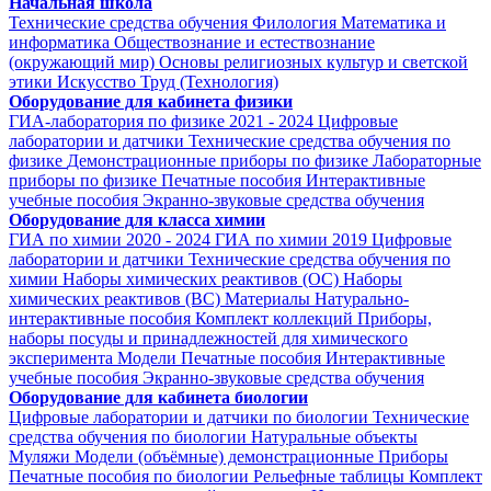
Начальная школа
Технические средства обучения
Филология
Математика и
информатика
Обществознание и естествознание
(окружающий мир)
Основы религиозных культур и светской
этики
Искусство
Труд (Технология)
Оборудование для кабинета физики
ГИА-лаборатория по физике 2021 - 2024
Цифровые
лаборатории и датчики
Технические средства обучения по
физике
Демонстрационные приборы по физике
Лабораторные
приборы по физике
Печатные пособия
Интерактивные
учебные пособия
Экранно-звуковые средства обучения
Оборудование для класса химии
ГИА по химии 2020 - 2024
ГИА по химии 2019
Цифровые
лаборатории и датчики
Технические средства обучения по
химии
Наборы химических реактивов (ОС)
Наборы
химических реактивов (ВС)
Материалы
Натурально-
интерактивные пособия
Комплект коллекций
Приборы,
наборы посуды и принадлежностей для химического
эксперимента
Модели
Печатные пособия
Интерактивные
учебные пособия
Экранно-звуковые средства обучения
Оборудование для кабинета биологии
Цифровые лаборатории и датчики по биологии
Технические
средства обучения по биологии
Натуральные объекты
Муляжи
Модели (объёмные) демонстрационные
Приборы
Печатные пособия по биологии
Рельефные таблицы
Комплект