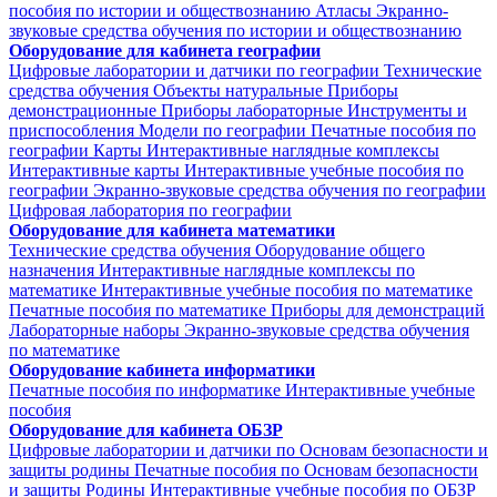
пособия по истории и обществознанию
Атласы
Экранно-
звуковые средства обучения по истории и обществознанию
Оборудование для кабинета географии
Цифровые лаборатории и датчики по географии
Технические
средства обучения
Объекты натуральные
Приборы
демонстрационные
Приборы лабораторные
Инструменты и
приспособления
Модели по географии
Печатные пособия по
географии
Карты
Интерактивные наглядные комплексы
Интерактивные карты
Интерактивные учебные пособия по
географии
Экранно-звуковые средства обучения по географии
Цифровая лаборатория по географии
Оборудование для кабинета математики
Технические средства обучения
Оборудование общего
назначения
Интерактивные наглядные комплексы по
математике
Интерактивные учебные пособия по математике
Печатные пособия по математике
Приборы для демонстраций
Лабораторные наборы
Экранно-звуковые средства обучения
по математике
Оборудование кабинета информатики
Печатные пособия по информатике
Интерактивные учебные
пособия
Оборудование для кабинета ОБЗР
Цифровые лаборатории и датчики по Основам безопасности и
защиты родины
Печатные пособия по Основам безопасности
и защиты Родины
Интерактивные учебные пособия по ОБЗР