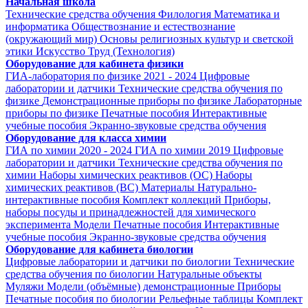
Начальная школа
Технические средства обучения
Филология
Математика и
информатика
Обществознание и естествознание
(окружающий мир)
Основы религиозных культур и светской
этики
Искусство
Труд (Технология)
Оборудование для кабинета физики
ГИА-лаборатория по физике 2021 - 2024
Цифровые
лаборатории и датчики
Технические средства обучения по
физике
Демонстрационные приборы по физике
Лабораторные
приборы по физике
Печатные пособия
Интерактивные
учебные пособия
Экранно-звуковые средства обучения
Оборудование для класса химии
ГИА по химии 2020 - 2024
ГИА по химии 2019
Цифровые
лаборатории и датчики
Технические средства обучения по
химии
Наборы химических реактивов (ОС)
Наборы
химических реактивов (ВС)
Материалы
Натурально-
интерактивные пособия
Комплект коллекций
Приборы,
наборы посуды и принадлежностей для химического
эксперимента
Модели
Печатные пособия
Интерактивные
учебные пособия
Экранно-звуковые средства обучения
Оборудование для кабинета биологии
Цифровые лаборатории и датчики по биологии
Технические
средства обучения по биологии
Натуральные объекты
Муляжи
Модели (объёмные) демонстрационные
Приборы
Печатные пособия по биологии
Рельефные таблицы
Комплект