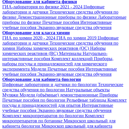
Оборудование для кабинета физики
ГИА-лаборатория по физике 2021 - 2024
Цифровые
лаборатории и датчики
Технические средства обучения по
физике
Демонстрационные приборы по физике
Лабораторные
приборы по физике
Печатные пособия
Интерактивные
учебные пособия
Экранно-звуковые средства обучения
Оборудование для класса химии
ГИА по химии 2020 - 2024
ГИА по химии 2019
Цифровые
лаборатории и датчики
Технические средства обучения по
химии
Наборы химических реактивов (ОС)
Наборы
химических реактивов (ВС)
Материалы
Натурально-
интерактивные пособия
Комплект коллекций
Приборы,
наборы посуды и принадлежностей для химического
эксперимента
Модели
Печатные пособия
Интерактивные
учебные пособия
Экранно-звуковые средства обучения
Оборудование для кабинета биологии
Цифровые лаборатории и датчики по биологии
Технические
средства обучения по биологии
Натуральные объекты
Муляжи
Модели (объёмные) демонстрационные
Приборы
Печатные пособия по биологии
Рельефные таблицы
Комплект
посуды и принадлежностей для опытов
Интерактивные
учебные пособия
Экранно-звуковые средства обучения
Комплект микропрепаратов по биологии
Комплект
микропрепаратов по ботанике
Микроскоп школьный для
кабинета биологии
Микроскоп школьный для кабинета