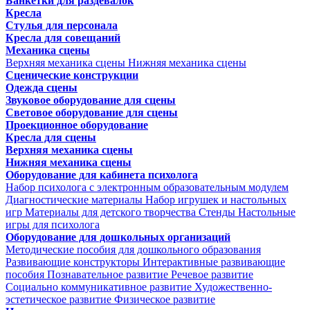
Банкетки для раздевалок
Кресла
Стулья для персонала
Кресла для совещаний
Механика сцены
Верхняя механика сцены
Нижняя механика сцены
Сценические конструкции
Одежда сцены
Звуковое оборудование для сцены
Световое оборудование для сцены
Проекционное оборудование
Кресла для сцены
Верхняя механика сцены
Нижняя механика сцены
Оборудование для кабинета психолога
Набор психолога с электронным образовательным модулем
Диагностические материалы
Набор игрушек и настольных
игр
Материалы для детского творчества
Стенды
Настольные
игры для психолога
Оборудование для дошкольных организаций
Методические пособия для дошкольного образования
Развивающие конструкторы
Интерактивные развивающие
пособия
Познавательное развитие
Речевое развитие
Социально коммуникативное развитие
Художественно-
эстетическое развитие
Физическое развитие