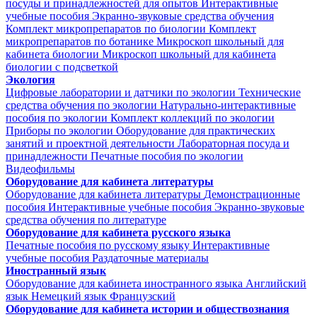
посуды и принадлежностей для опытов
Интерактивные
учебные пособия
Экранно-звуковые средства обучения
Комплект микропрепаратов по биологии
Комплект
микропрепаратов по ботанике
Микроскоп школьный для
кабинета биологии
Микроскоп школьный для кабинета
биологии с подсветкой
Экология
Цифровые лаборатории и датчики по экологии
Технические
средства обучения по экологии
Натурально-интерактивные
пособия по экологии
Комплект коллекций по экологии
Приборы по экологии
Оборудование для практических
занятий и проектной деятельности
Лабораторная посуда и
принадлежности
Печатные пособия по экологии
Видеофильмы
Оборудование для кабинета литературы
Оборудование для кабинета литературы
Демонстрационные
пособия
Интерактивные учебные пособия
Экранно-звуковые
средства обучения по литературе
Оборудование для кабинета русского языка
Печатные пособия по русскому языку
Интерактивные
учебные пособия
Раздаточные материалы
Иностранный язык
Оборудование для кабинета иностранного языка
Английский
язык
Немецкий язык
Французский
Оборудование для кабинета истории и обществознания