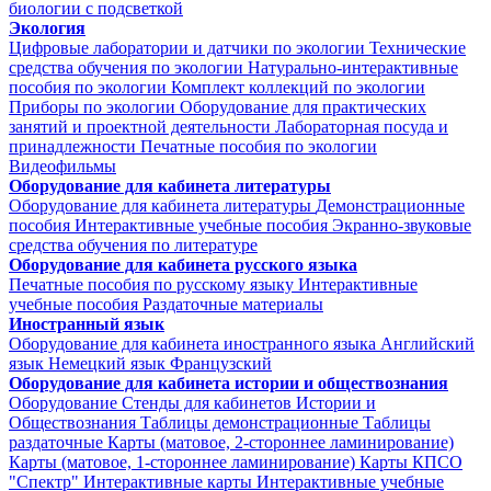
биологии с подсветкой
Экология
Цифровые лаборатории и датчики по экологии
Технические
средства обучения по экологии
Натурально-интерактивные
пособия по экологии
Комплект коллекций по экологии
Приборы по экологии
Оборудование для практических
занятий и проектной деятельности
Лабораторная посуда и
принадлежности
Печатные пособия по экологии
Видеофильмы
Оборудование для кабинета литературы
Оборудование для кабинета литературы
Демонстрационные
пособия
Интерактивные учебные пособия
Экранно-звуковые
средства обучения по литературе
Оборудование для кабинета русского языка
Печатные пособия по русскому языку
Интерактивные
учебные пособия
Раздаточные материалы
Иностранный язык
Оборудование для кабинета иностранного языка
Английский
язык
Немецкий язык
Французский
Оборудование для кабинета истории и обществознания
Оборудование
Стенды для кабинетов Истории и
Обществознания
Таблицы демонстрационные
Таблицы
раздаточные
Карты (матовое, 2-стороннее ламинирование)
Карты (матовое, 1-стороннее ламинирование)
Карты КПСО
"Спектр"
Интерактивные карты
Интерактивные учебные