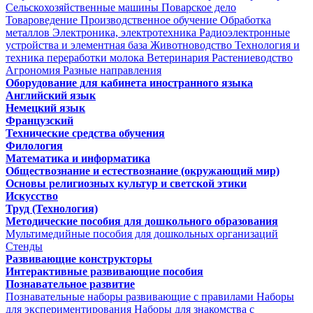
Сельскохозяйственные машины
Поварское дело
Товароведение
Производственное обучение
Обработка
металлов
Электроника, электротехника
Радиоэлектронные
устройства и элементная база
Животноводство
Технология и
техника переработки молока
Ветеринария
Растениеводство
Агрономия
Разные направления
Оборудование для кабинета иностранного языка
Английский язык
Немецкий язык
Французский
Технические средства обучения
Филология
Математика и информатика
Обществознание и естествознание (окружающий мир)
Основы религиозных культур и светской этики
Искусство
Труд (Технология)
Методические пособия для дошкольного образования
Мультимедийные пособия для дошкольных организаций
Стенды
Развивающие конструкторы
Интерактивные развивающие пособия
Познавательное развитие
Познавательные наборы развивающие с правилами
Наборы
для экспериментирования
Наборы для знакомства с