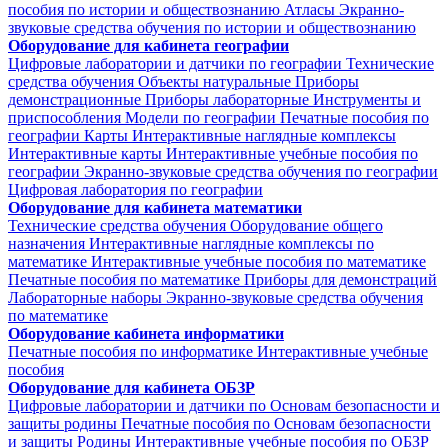
пособия по истории и обществознанию
Атласы
Экранно-
звуковые средства обучения по истории и обществознанию
Оборудование для кабинета географии
Цифровые лаборатории и датчики по географии
Технические
средства обучения
Объекты натуральные
Приборы
демонстрационные
Приборы лабораторные
Инструменты и
приспособления
Модели по географии
Печатные пособия по
географии
Карты
Интерактивные наглядные комплексы
Интерактивные карты
Интерактивные учебные пособия по
географии
Экранно-звуковые средства обучения по географии
Цифровая лаборатория по географии
Оборудование для кабинета математики
Технические средства обучения
Оборудование общего
назначения
Интерактивные наглядные комплексы по
математике
Интерактивные учебные пособия по математике
Печатные пособия по математике
Приборы для демонстраций
Лабораторные наборы
Экранно-звуковые средства обучения
по математике
Оборудование кабинета информатики
Печатные пособия по информатике
Интерактивные учебные
пособия
Оборудование для кабинета ОБЗР
Цифровые лаборатории и датчики по Основам безопасности и
защиты родины
Печатные пособия по Основам безопасности
и защиты Родины
Интерактивные учебные пособия по ОБЗР