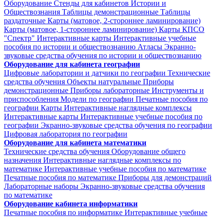
Оборудование
Стенды для кабинетов Истории и
Обществознания
Таблицы демонстрационные
Таблицы
раздаточные
Карты (матовое, 2-стороннее ламинирование)
Карты (матовое, 1-стороннее ламинирование)
Карты КПСО
"Спектр"
Интерактивные карты
Интерактивные учебные
пособия по истории и обществознанию
Атласы
Экранно-
звуковые средства обучения по истории и обществознанию
Оборудование для кабинета географии
Цифровые лаборатории и датчики по географии
Технические
средства обучения
Объекты натуральные
Приборы
демонстрационные
Приборы лабораторные
Инструменты и
приспособления
Модели по географии
Печатные пособия по
географии
Карты
Интерактивные наглядные комплексы
Интерактивные карты
Интерактивные учебные пособия по
географии
Экранно-звуковые средства обучения по географии
Цифровая лаборатория по географии
Оборудование для кабинета математики
Технические средства обучения
Оборудование общего
назначения
Интерактивные наглядные комплексы по
математике
Интерактивные учебные пособия по математике
Печатные пособия по математике
Приборы для демонстраций
Лабораторные наборы
Экранно-звуковые средства обучения
по математике
Оборудование кабинета информатики
Печатные пособия по информатике
Интерактивные учебные