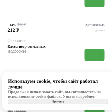
249 Р
-14%
Арт: 00001445
212
Р
доставка
Филология
Касса-веер согласных
Подробнее
52 920 Р
-15%
Арт: 00001394
Используем cookie, чтобы сайт работал
44 982
Р
доставка
лучше
Продолжая использовать сайт, вы соглашаетесь на
Филология
использование cookie файлов.
Узнать подробнее
Интерактивный наглядный комплекс для начальной
Принять
школы "Русский язык"
Подробнее