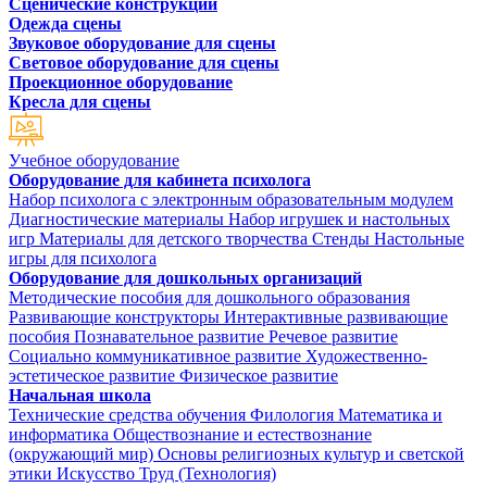
Сценические конструкции
Одежда сцены
Звуковое оборудование для сцены
Световое оборудование для сцены
Проекционное оборудование
Кресла для сцены
Учебное оборудование
Оборудование для кабинета психолога
Набор психолога с электронным образовательным модулем
Диагностические материалы
Набор игрушек и настольных
игр
Материалы для детского творчества
Стенды
Настольные
игры для психолога
Оборудование для дошкольных организаций
Методические пособия для дошкольного образования
Развивающие конструкторы
Интерактивные развивающие
пособия
Познавательное развитие
Речевое развитие
Социально коммуникативное развитие
Художественно-
эстетическое развитие
Физическое развитие
Начальная школа
Технические средства обучения
Филология
Математика и
информатика
Обществознание и естествознание
(окружающий мир)
Основы религиозных культур и светской
этики
Искусство
Труд (Технология)