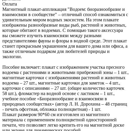
Оплата
Магнитный плакат-аппликация "Водоем: биоразнообразие и
взаимосвязи в сообществе" – отличный способ ознакомиться с
удивительным миром водных экосистем. На этом плакате
изображены разнообразные виды рыб, растений и животных,
которые обитают в водоемах. С помощью такого аксессуара
вы сможете изучить взаимосвязи между разными
представителями фауны и флоры в водной среде. Этот плакат
станет прекрасным украшением для вашего дома или офиса, а
также отличным подарком для любителей природы и
экологии.
Пособие включает: плакат с изображением участка пресного
водоема с растениями и животными прибрежной зоны – 1 шт.,
магнитные карточки с изображениями растений и животных
водоема – 27 шт., магнитные карточки для заметок – 4 шт.,
карточки с описаниями – 27 шт. (общее количество карточек
58 шт.), фломастер на водной основе с ластиком – 1 шт.,
учебное пособие «Биоразнообразие и взаимосвязи в
природных сообществах» (автор Л. Н. Дорохина – 48 страниц
- печать офсетная, обложка полноцветная) - 1 шт.
Плакат размером 90*60 см изготовлен из магнитного
материала с применением полноцветной односторонней
печати, что позволяет легко крепить его на магнитной доске
или экране для динамических пособий.