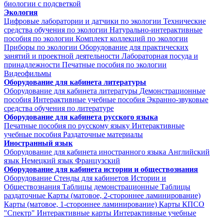
биологии с подсветкой
Экология
Цифровые лаборатории и датчики по экологии
Технические
средства обучения по экологии
Натурально-интерактивные
пособия по экологии
Комплект коллекций по экологии
Приборы по экологии
Оборудование для практических
занятий и проектной деятельности
Лабораторная посуда и
принадлежности
Печатные пособия по экологии
Видеофильмы
Оборудование для кабинета литературы
Оборудование для кабинета литературы
Демонстрационные
пособия
Интерактивные учебные пособия
Экранно-звуковые
средства обучения по литературе
Оборудование для кабинета русского языка
Печатные пособия по русскому языку
Интерактивные
учебные пособия
Раздаточные материалы
Иностранный язык
Оборудование для кабинета иностранного языка
Английский
язык
Немецкий язык
Французский
Оборудование для кабинета истории и обществознания
Оборудование
Стенды для кабинетов Истории и
Обществознания
Таблицы демонстрационные
Таблицы
раздаточные
Карты (матовое, 2-стороннее ламинирование)
Карты (матовое, 1-стороннее ламинирование)
Карты КПСО
"Спектр"
Интерактивные карты
Интерактивные учебные