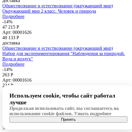
доставка
Обществознание и естествознание (окружающий мир)
Окружающий мир 2 класс. Человек и природа
Подробнее
-14%
47 215 Р
Арт: 00001626
40 133
Р
доставка
Обществознание и естествознание (окружающий мир)
Набор для экспериментирования "Наблюдения за природой.
Вода и воздух"
Подробнее
-14%
263 Р
Арт: 00001616
224
Р
доставка
Используем cookie, чтобы сайт работал
Обществознание и естествознание (окружающий мир)
Часы песочные 3 мин.
лучше
Подробнее
Продолжая использовать сайт, вы соглашаетесь на
-15%
использование cookie файлов.
Узнать подробнее
4 113 Р
Принять
Арт: 00001702
3 496
Р