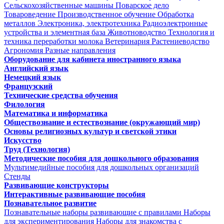
Сельскохозяйственные машины
Поварское дело
Товароведение
Производственное обучение
Обработка
металлов
Электроника, электротехника
Радиоэлектронные
устройства и элементная база
Животноводство
Технология и
техника переработки молока
Ветеринария
Растениеводство
Агрономия
Разные направления
Оборудование для кабинета иностранного языка
Английский язык
Немецкий язык
Французский
Технические средства обучения
Филология
Математика и информатика
Обществознание и естествознание (окружающий мир)
Основы религиозных культур и светской этики
Искусство
Труд (Технология)
Методические пособия для дошкольного образования
Мультимедийные пособия для дошкольных организаций
Стенды
Развивающие конструкторы
Интерактивные развивающие пособия
Познавательное развитие
Познавательные наборы развивающие с правилами
Наборы
для экспериментирования
Наборы для знакомства с