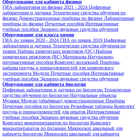
Оборудование для кабинета физики
ГИА-лаборатория по физике 2021 - 2024
Цифровые
лаборатории и датчики
Технические средства обучения по
физике
Демонстрационные приборы по физике
Лабораторные
приборы по физике
Печатные пособия
Интерактивные
учебные пособия
Экранно-звуковые средства обучения
Оборудование для класса химии
ГИА по химии 2020 - 2024
ГИА по химии 2019
Цифровые
лаборатории и датчики
Технические средства обучения по
химии
Наборы химических реактивов (ОС)
Наборы
химических реактивов (ВС)
Материалы
Натурально-
интерактивные пособия
Комплект коллекций
Приборы,
наборы посуды и принадлежностей для химического
эксперимента
Модели
Печатные пособия
Интерактивные
учебные пособия
Экранно-звуковые средства обучения
Оборудование для кабинета биологии
Цифровые лаборатории и датчики по биологии
Технические
средства обучения по биологии
Натуральные объекты
Муляжи
Модели (объёмные) демонстрационные
Приборы
Печатные пособия по биологии
Рельефные таблицы
Комплект
посуды и принадлежностей для опытов
Интерактивные
учебные пособия
Экранно-звуковые средства обучения
Комплект микропрепаратов по биологии
Комплект
микропрепаратов по ботанике
Микроскоп школьный для
кабинета биологии
Микроскоп школьный для кабинета