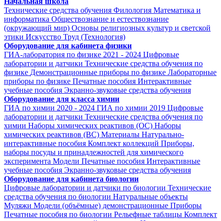
Начальная школа
Технические средства обучения
Филология
Математика и
информатика
Обществознание и естествознание
(окружающий мир)
Основы религиозных культур и светской
этики
Искусство
Труд (Технология)
Оборудование для кабинета физики
ГИА-лаборатория по физике 2021 - 2024
Цифровые
лаборатории и датчики
Технические средства обучения по
физике
Демонстрационные приборы по физике
Лабораторные
приборы по физике
Печатные пособия
Интерактивные
учебные пособия
Экранно-звуковые средства обучения
Оборудование для класса химии
ГИА по химии 2020 - 2024
ГИА по химии 2019
Цифровые
лаборатории и датчики
Технические средства обучения по
химии
Наборы химических реактивов (ОС)
Наборы
химических реактивов (ВС)
Материалы
Натурально-
интерактивные пособия
Комплект коллекций
Приборы,
наборы посуды и принадлежностей для химического
эксперимента
Модели
Печатные пособия
Интерактивные
учебные пособия
Экранно-звуковые средства обучения
Оборудование для кабинета биологии
Цифровые лаборатории и датчики по биологии
Технические
средства обучения по биологии
Натуральные объекты
Муляжи
Модели (объёмные) демонстрационные
Приборы
Печатные пособия по биологии
Рельефные таблицы
Комплект