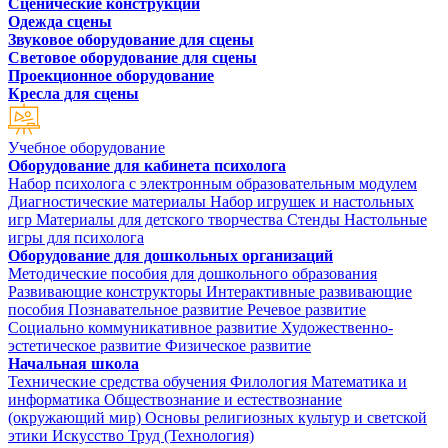
Сценические конструкции
Одежда сцены
Звуковое оборудование для сцены
Световое оборудование для сцены
Проекционное оборудование
Кресла для сцены
Учебное оборудование
Оборудование для кабинета психолога
Набор психолога с электронным образовательным модулем
Диагностические материалы
Набор игрушек и настольных
игр
Материалы для детского творчества
Стенды
Настольные
игры для психолога
Оборудование для дошкольных организаций
Методические пособия для дошкольного образования
Развивающие конструкторы
Интерактивные развивающие
пособия
Познавательное развитие
Речевое развитие
Социально коммуникативное развитие
Художественно-
эстетическое развитие
Физическое развитие
Начальная школа
Технические средства обучения
Филология
Математика и
информатика
Обществознание и естествознание
(окружающий мир)
Основы религиозных культур и светской
этики
Искусство
Труд (Технология)