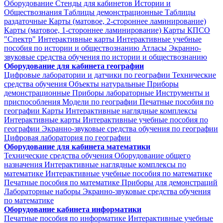
Оборудование
Стенды для кабинетов Истории и
Обществознания
Таблицы демонстрационные
Таблицы
раздаточные
Карты (матовое, 2-стороннее ламинирование)
Карты (матовое, 1-стороннее ламинирование)
Карты КПСО
"Спектр"
Интерактивные карты
Интерактивные учебные
пособия по истории и обществознанию
Атласы
Экранно-
звуковые средства обучения по истории и обществознанию
Оборудование для кабинета географии
Цифровые лаборатории и датчики по географии
Технические
средства обучения
Объекты натуральные
Приборы
демонстрационные
Приборы лабораторные
Инструменты и
приспособления
Модели по географии
Печатные пособия по
географии
Карты
Интерактивные наглядные комплексы
Интерактивные карты
Интерактивные учебные пособия по
географии
Экранно-звуковые средства обучения по географии
Цифровая лаборатория по географии
Оборудование для кабинета математики
Технические средства обучения
Оборудование общего
назначения
Интерактивные наглядные комплексы по
математике
Интерактивные учебные пособия по математике
Печатные пособия по математике
Приборы для демонстраций
Лабораторные наборы
Экранно-звуковые средства обучения
по математике
Оборудование кабинета информатики
Печатные пособия по информатике
Интерактивные учебные