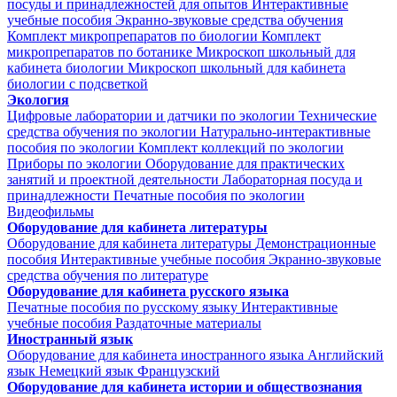
посуды и принадлежностей для опытов
Интерактивные
учебные пособия
Экранно-звуковые средства обучения
Комплект микропрепаратов по биологии
Комплект
микропрепаратов по ботанике
Микроскоп школьный для
кабинета биологии
Микроскоп школьный для кабинета
биологии с подсветкой
Экология
Цифровые лаборатории и датчики по экологии
Технические
средства обучения по экологии
Натурально-интерактивные
пособия по экологии
Комплект коллекций по экологии
Приборы по экологии
Оборудование для практических
занятий и проектной деятельности
Лабораторная посуда и
принадлежности
Печатные пособия по экологии
Видеофильмы
Оборудование для кабинета литературы
Оборудование для кабинета литературы
Демонстрационные
пособия
Интерактивные учебные пособия
Экранно-звуковые
средства обучения по литературе
Оборудование для кабинета русского языка
Печатные пособия по русскому языку
Интерактивные
учебные пособия
Раздаточные материалы
Иностранный язык
Оборудование для кабинета иностранного языка
Английский
язык
Немецкий язык
Французский
Оборудование для кабинета истории и обществознания