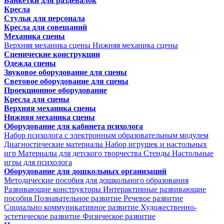
Банкетки для раздевалок
Кресла
Стулья для персонала
Кресла для совещаний
Механика сцены
Верхняя механика сцены
Нижняя механика сцены
Сценические конструкции
Одежда сцены
Звуковое оборудование для сцены
Световое оборудование для сцены
Проекционное оборудование
Кресла для сцены
Верхняя механика сцены
Нижняя механика сцены
Оборудование для кабинета психолога
Набор психолога с электронным образовательным модулем
Диагностические материалы
Набор игрушек и настольных
игр
Материалы для детского творчества
Стенды
Настольные
игры для психолога
Оборудование для дошкольных организаций
Методические пособия для дошкольного образования
Развивающие конструкторы
Интерактивные развивающие
пособия
Познавательное развитие
Речевое развитие
Социально коммуникативное развитие
Художественно-
эстетическое развитие
Физическое развитие