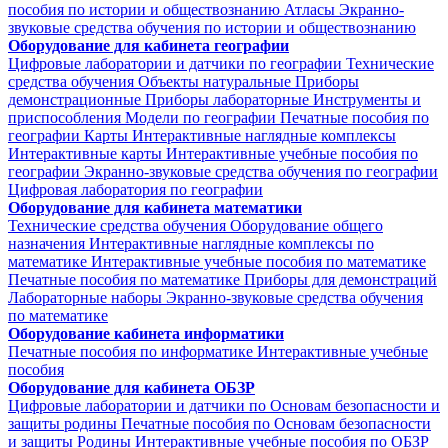
пособия по истории и обществознанию
Атласы
Экранно-
звуковые средства обучения по истории и обществознанию
Оборудование для кабинета географии
Цифровые лаборатории и датчики по географии
Технические
средства обучения
Объекты натуральные
Приборы
демонстрационные
Приборы лабораторные
Инструменты и
приспособления
Модели по географии
Печатные пособия по
географии
Карты
Интерактивные наглядные комплексы
Интерактивные карты
Интерактивные учебные пособия по
географии
Экранно-звуковые средства обучения по географии
Цифровая лаборатория по географии
Оборудование для кабинета математики
Технические средства обучения
Оборудование общего
назначения
Интерактивные наглядные комплексы по
математике
Интерактивные учебные пособия по математике
Печатные пособия по математике
Приборы для демонстраций
Лабораторные наборы
Экранно-звуковые средства обучения
по математике
Оборудование кабинета информатики
Печатные пособия по информатике
Интерактивные учебные
пособия
Оборудование для кабинета ОБЗР
Цифровые лаборатории и датчики по Основам безопасности и
защиты родины
Печатные пособия по Основам безопасности
и защиты Родины
Интерактивные учебные пособия по ОБЗР