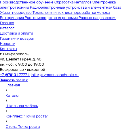
Производственное обучение
Обработка металлов
Электроника,
электротехника
Радиоэлектронные устройства и элементная база
Животноводство
Технология и техника переработки молока
Ветеринария
Растениеводство
Агрономия
Разные направления
Главная
Каталог
Доставка и оплата
Гарантия и возврат
Новости
Контакты
г. Симферополь,
ул. Девлет Гирея, д. 40
пн. - сб.: с 9:00 до 19:00
Воскресенье - выходной
info@krymosnashchenie.ru
+7 (978) 31 7777 1
Заказать звонок
Главная
/
Каталог
/
Школьная мебель
/
Комплекс "Точка роста"
/
Столы Точка роста