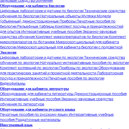
звуковые средства обучения
Оборудование для кабинета биологии
Цифровые лаборатории и датчики по биологии
Технические средства
обучения по биологии
Натуральные объекты
Муляжи
Модели
(объёмные) демонстрационные
Приборы
Печатные пособия по
биологии
Рельефные таблицы
Комплект посуды и принадлежностей
для опытов
Интерактивные учебные пособия
Экранно-звуковые
средства обучения
Комплект микропрепаратов по биологии
Комплект
микропрепаратов по ботанике
Микроскоп школьный для кабинета
биологии
Микроскоп школьный для кабинета биологии с подсветкой
Экология
Цифровые лаборатории и датчики по экологии
Технические средства
обучения по экологии
Натурально-интерактивные пособия по экологии
Комплект коллекций по экологии
Приборы по экологии
Оборудование
для практических занятий и проектной деятельности
Лабораторная
посуда и принадлежности
Печатные пособия по экологии
Видеофильмы
Оборудование для кабинета литературы
Оборудование для кабинета литературы
Демонстрационные пособия
Интерактивные учебные пособия
Экранно-звуковые средства
обучения по литературе
Оборудование для кабинета русского языка
Печатные пособия по русскому языку
Интерактивные учебные
пособия
Раздаточные материалы
Иностранный язык