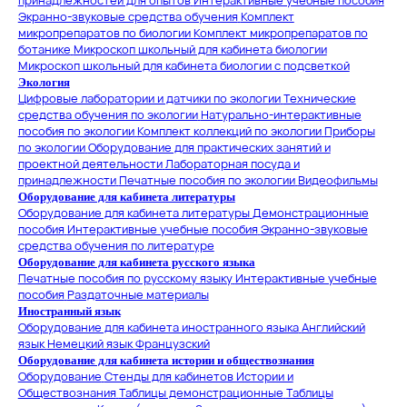
принадлежностей для опытов
Интерактивные учебные пособия
Экранно-звуковые средства обучения
Комплект
микропрепаратов по биологии
Комплект микропрепаратов по
ботанике
Микроскоп школьный для кабинета биологии
Микроскоп школьный для кабинета биологии с подсветкой
Экология
Цифровые лаборатории и датчики по экологии
Технические
средства обучения по экологии
Натурально-интерактивные
пособия по экологии
Комплект коллекций по экологии
Приборы
по экологии
Оборудование для практических занятий и
проектной деятельности
Лабораторная посуда и
принадлежности
Печатные пособия по экологии
Видеофильмы
Оборудование для кабинета литературы
Оборудование для кабинета литературы
Демонстрационные
пособия
Интерактивные учебные пособия
Экранно-звуковые
средства обучения по литературе
Оборудование для кабинета русского языка
Печатные пособия по русскому языку
Интерактивные учебные
пособия
Раздаточные материалы
Иностранный язык
Оборудование для кабинета иностранного языка
Английский
язык
Немецкий язык
Французский
Оборудование для кабинета истории и обществознания
Оборудование
Стенды для кабинетов Истории и
Обществознания
Таблицы демонстрационные
Таблицы