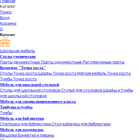
Главная
Каталог
Поиск
Вход
Корзина
0
Каталог
Школьная мебель
Столы ученические
Парты двухместные
Парты одноместные
Регулируемые парты
Комплекс "Точка роста"
Столы Точка роста
Шкафы Точка роста
Мягкая мебель Точка роста
Тумбы Точка роста
Мебель для школьной столовой
Столы для школьной столовой
Стулья для столовой
Шкафы и тумбы
для школьной столовой
Мебель для специализированного класса
Трибуны и тумбы
Тумбы
Мебель для библиотеки
Стеллажи для библиотеки
Стол-кафедра для библиотеки
Мебель для раздевалок
Вешалки
Банкетки и диваны