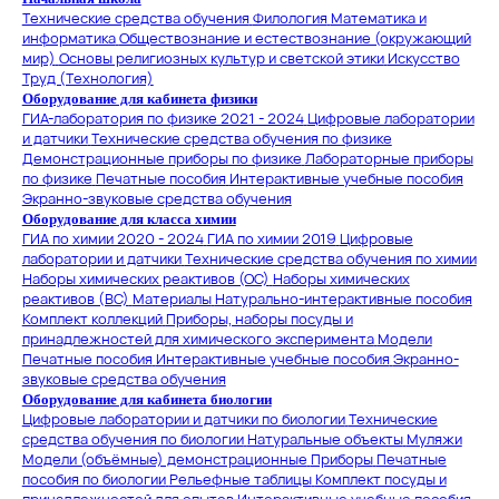
Технические средства обучения
Филология
Математика и
информатика
Обществознание и естествознание (окружающий
мир)
Основы религиозных культур и светской этики
Искусство
Труд (Технология)
Оборудование для кабинета физики
ГИА-лаборатория по физике 2021 - 2024
Цифровые лаборатории
и датчики
Технические средства обучения по физике
Демонстрационные приборы по физике
Лабораторные приборы
по физике
Печатные пособия
Интерактивные учебные пособия
Экранно-звуковые средства обучения
Оборудование для класса химии
ГИА по химии 2020 - 2024
ГИА по химии 2019
Цифровые
лаборатории и датчики
Технические средства обучения по химии
Наборы химических реактивов (ОС)
Наборы химических
реактивов (ВС)
Материалы
Натурально-интерактивные пособия
Комплект коллекций
Приборы, наборы посуды и
принадлежностей для химического эксперимента
Модели
Печатные пособия
Интерактивные учебные пособия
Экранно-
звуковые средства обучения
Оборудование для кабинета биологии
Цифровые лаборатории и датчики по биологии
Технические
средства обучения по биологии
Натуральные объекты
Муляжи
Модели (объёмные) демонстрационные
Приборы
Печатные
пособия по биологии
Рельефные таблицы
Комплект посуды и