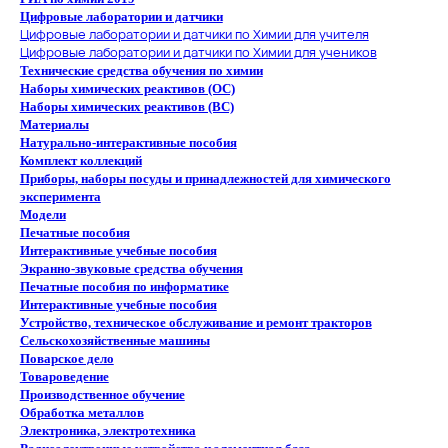
Цифровые лаборатории и датчики
Цифровые лаборатории и датчики по Химии для учителя
Цифровые лаборатории и датчики по Химии для учеников
Технические средства обучения по химии
Наборы химических реактивов (ОС)
Наборы химических реактивов (ВС)
Материалы
Натурально-интерактивные пособия
Комплект коллекций
Приборы, наборы посуды и принадлежностей для химического
эксперимента
Модели
Печатные пособия
Интерактивные учебные пособия
Экранно-звуковые средства обучения
Печатные пособия по информатике
Интерактивные учебные пособия
Устройство, техническое обслуживание и ремонт тракторов
Сельскохозяйственные машины
Поварское дело
Товароведение
Производственное обучение
Обработка металлов
Электроника, электротехника