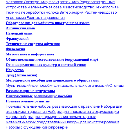
металлов
Электроника, электротехника
Радиоэлектронные
устройства и элементная база
Животноводство
Технология и
техника переработки молока
Ветеринария
Растениеводство
Агрономия
Разные направления
Оборудование для кабинета иностранного языка
Английский язык
Немецкий язык
Французский
Технические средства обучения
Филология
Математика и информатика
Обществознание и естествознание (окружающий мир)
Основы религиозных культур и светской этики
Искусство
Труд (Технология)
Методические пособия для дошкольного образования
Мультимедийные пособия для дошкольных организаций
Стенды
Развивающие конструкторы
Интерактивные развивающие пособия
Познавательное развитие
Познавательные наборы развивающие с правилами
Наборы для
экспериментирования
Наборы для знакомства с окружающим
миром
Наборы для формирования элементарных
математических представлений
Наборы для конструирования
Наборы с функцией самопроверки