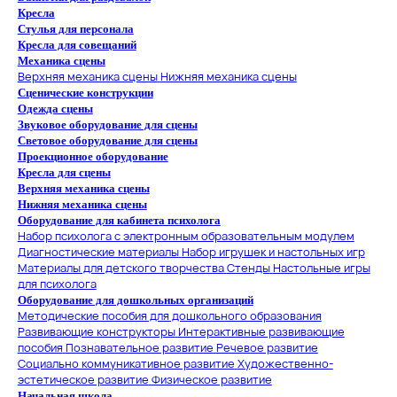
Кресла
Стулья для персонала
Кресла для совещаний
Механика сцены
Верхняя механика сцены
Нижняя механика сцены
Сценические конструкции
Одежда сцены
Звуковое оборудование для сцены
Световое оборудование для сцены
Проекционное оборудование
Кресла для сцены
Верхняя механика сцены
Нижняя механика сцены
Оборудование для кабинета психолога
Набор психолога с электронным образовательным модулем
Диагностические материалы
Набор игрушек и настольных игр
Материалы для детского творчества
Стенды
Настольные игры
для психолога
Оборудование для дошкольных организаций
Методические пособия для дошкольного образования
Развивающие конструкторы
Интерактивные развивающие
пособия
Познавательное развитие
Речевое развитие
Социально коммуникативное развитие
Художественно-
эстетическое развитие
Физическое развитие
Начальная школа