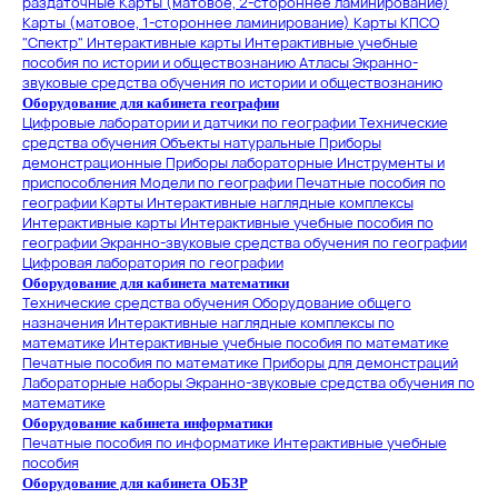
раздаточные
Карты (матовое, 2-стороннее ламинирование)
Карты (матовое, 1-стороннее ламинирование)
Карты КПСО
"Спектр"
Интерактивные карты
Интерактивные учебные
пособия по истории и обществознанию
Атласы
Экранно-
звуковые средства обучения по истории и обществознанию
Оборудование для кабинета географии
Цифровые лаборатории и датчики по географии
Технические
средства обучения
Объекты натуральные
Приборы
демонстрационные
Приборы лабораторные
Инструменты и
приспособления
Модели по географии
Печатные пособия по
географии
Карты
Интерактивные наглядные комплексы
Интерактивные карты
Интерактивные учебные пособия по
географии
Экранно-звуковые средства обучения по географии
Цифровая лаборатория по географии
Оборудование для кабинета математики
Технические средства обучения
Оборудование общего
назначения
Интерактивные наглядные комплексы по
математике
Интерактивные учебные пособия по математике
Печатные пособия по математике
Приборы для демонстраций
Лабораторные наборы
Экранно-звуковые средства обучения по
математике
Оборудование кабинета информатики
Печатные пособия по информатике
Интерактивные учебные
пособия
Оборудование для кабинета ОБЗР