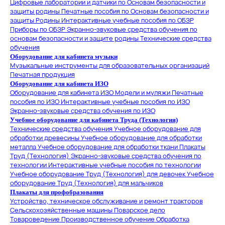
Цифровые лаборатории и датчики по Основам безопасности и
защиты родины
Печатные пособия по Основам безопасности и
защиты Родины
Интерактивные учебные пособия по ОБЗР
Приборы по ОБЗР
Экранно-звуковые средства обучения по
основам безопасности и защите родины
Технические средства
обучения
Оборудование для кабинета музыки
Музыкальные инструменты для образовательных организаций
Печатная продукция
Оборудование для кабинета ИЗО
Оборудование для кабинета ИЗО
Модели и муляжи
Печатные
пособия по ИЗО
Интерактивные учебные пособия по ИЗО
Экранно-звуковые средства обучения по ИЗО
Учебное оборудование для кабинета Труда (Технология)
Технические средства обучения
Учебное оборудование для
обработки древесины
Учебное оборудование для обработки
металла
Учебное оборудование для обработки ткани
Плакаты
Труд (Технология)
Экранно-звуковые средства обучения по
технологии
Интерактивные учебные пособия по технологии
Учебное оборудование Труд (Технология) для девочек
Учебное
оборудование Труд (Технология) для мальчиков
Плакаты для профобразования
Устройство, техническое обслуживание и ремонт тракторов
Сельскохозяйственные машины
Поварское дело
Товароведение
Производственное обучение
Обработка