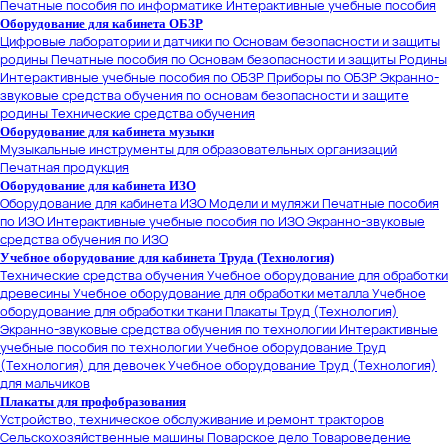
Печатные пособия по информатике
Интерактивные учебные пособия
Оборудование для кабинета ОБЗР
Цифровые лаборатории и датчики по Основам безопасности и защиты
родины
Печатные пособия по Основам безопасности и защиты Родины
Интерактивные учебные пособия по ОБЗР
Приборы по ОБЗР
Экранно-
звуковые средства обучения по основам безопасности и защите
родины
Технические средства обучения
Оборудование для кабинета музыки
Музыкальные инструменты для образовательных организаций
Печатная продукция
Оборудование для кабинета ИЗО
Оборудование для кабинета ИЗО
Модели и муляжи
Печатные пособия
по ИЗО
Интерактивные учебные пособия по ИЗО
Экранно-звуковые
средства обучения по ИЗО
Учебное оборудование для кабинета Труда (Технология)
Технические средства обучения
Учебное оборудование для обработки
древесины
Учебное оборудование для обработки металла
Учебное
оборудование для обработки ткани
Плакаты Труд (Технология)
Экранно-звуковые средства обучения по технологии
Интерактивные
учебные пособия по технологии
Учебное оборудование Труд
(Технология) для девочек
Учебное оборудование Труд (Технология)
для мальчиков
Плакаты для профобразования
Устройство, техническое обслуживание и ремонт тракторов
Сельскохозяйственные машины
Поварское дело
Товароведение