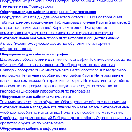
Оборудование для кабинета иностранного языка
Английский язык
Немецкий язык
Французский
Оборудование для кабинета истории и обществознания
Оборудование
Стенды для кабинетов Истории и Обществознания
Таблицы демонстрационные
Таблицы раздаточные
Карты (матовое, 2-
стороннее ламинирование)
Карты (матовое, 1-стороннее
ламинирование)
Карты КПСО "Спектр"
Интерактивные карты
Интерактивные учебные пособия по истории и обществознанию
Атласы
Экранно-звуковые средства обучения по истории и
обществознанию
Оборудование для кабинета географии
Цифровые лаборатории и датчики по географии
Технические средства
обучения
Объекты натуральные
Приборы демонстрационные
Приборы лабораторные
Инструменты и приспособления
Модели по
географии
Печатные пособия по географии
Карты
Интерактивные
наглядные комплексы
Интерактивные карты
Интерактивные учебные
пособия по географии
Экранно-звуковые средства обучения по
географии
Цифровая лаборатория по географии
Оборудование для кабинета математики
Технические средства обучения
Оборудование общего назначения
Интерактивные наглядные комплексы по математике
Интерактивные
учебные пособия по математике
Печатные пособия по математике
Приборы для демонстраций
Лабораторные наборы
Экранно-звуковые
средства обучения по математике
Оборудование кабинета информатики