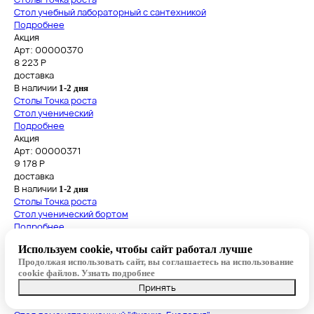
Стол учебный лабораторный с сантехникой
Подробнее
Акция
Арт: 00000370
8 223
Р
доставка
В наличии
1-2 дня
Столы Точка роста
Стол ученический
Подробнее
Акция
Арт: 00000371
9 178
Р
доставка
В наличии
1-2 дня
Столы Точка роста
Стол ученический бортом
Подробнее
Акция
Используем cookie, чтобы сайт работал лучше
Арт: 00000374
Продолжая использовать сайт, вы соглашаетесь на использование
43 010
Р
cookie файлов.
Узнать подробнее
доставка
Принять
В наличии
1-2 дня
Столы Точка роста