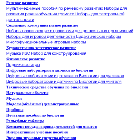
Речевое развитие
Мультимедийные пособия по речевому развитию
Наборы для
развития речи и обучения грамоте
Наборы для театральной
деятельности
Социально коммуникативное развитие
Наборы развивающие с правилами для дошкольных организаций
Наборы для игровой деятельности
Дидактические наборы
Многофункциональные игровые наборы
Художественно-эстетическое развитие
Музыка
ИЗО
Набор для конструирования
Физическое развитие
Подвижные игры
Цифровые лаборатории и датчики по биологии
Цифровые лаборатории и датчики по Биологии для учеников
Цифровые лаборатории и датчики по Биологии для учителя
Технические средства обучения по биологии
Натуральные объекты
Муляжи
Модели (объёмные) демонстрационные
Приборы
Печатные пособия по биологии
Рельефные таблицы
Комплект посуды и принадлежностей для опытов
Интерактивные учебные пособия
Экранно-звуковые средства обучения