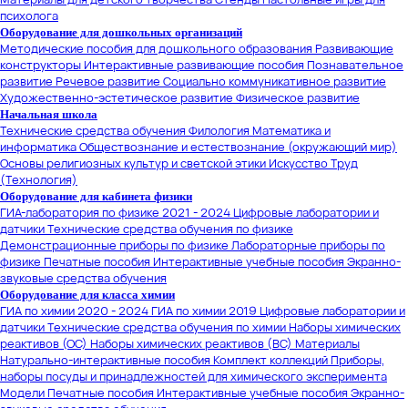
психолога
Оборудование для дошкольных организаций
Методические пособия для дошкольного образования
Развивающие
конструкторы
Интерактивные развивающие пособия
Познавательное
развитие
Речевое развитие
Социально коммуникативное развитие
Художественно-эстетическое развитие
Физическое развитие
Начальная школа
Технические средства обучения
Филология
Математика и
информатика
Обществознание и естествознание (окружающий мир)
Основы религиозных культур и светской этики
Искусство
Труд
(Технология)
Оборудование для кабинета физики
ГИА-лаборатория по физике 2021 - 2024
Цифровые лаборатории и
датчики
Технические средства обучения по физике
Демонстрационные приборы по физике
Лабораторные приборы по
физике
Печатные пособия
Интерактивные учебные пособия
Экранно-
звуковые средства обучения
Оборудование для класса химии
ГИА по химии 2020 - 2024
ГИА по химии 2019
Цифровые лаборатории и
датчики
Технические средства обучения по химии
Наборы химических
реактивов (ОС)
Наборы химических реактивов (ВС)
Материалы
Натурально-интерактивные пособия
Комплект коллекций
Приборы,
наборы посуды и принадлежностей для химического эксперимента
Модели
Печатные пособия
Интерактивные учебные пособия
Экранно-