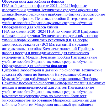
Оборудование для кабинета физики
ГИА-лаборатория по физике 2021 - 2024
Цифровые
лаборатории и датчики
Технические средства обучения по
физике
Демонстрационные приборы по физике
Лабораторные
приборы по физике
Печатные пособия
Интерактивные
учебные пособия
Экранно-звуковые средства обучения
Оборудование для класса химии
ГИА по химии 2020 - 2024
ГИА по химии 2019
Цифровые
лаборатории и датчики
Технические средства обучения по
химии
Наборы химических реактивов (ОС)
Наборы
химических реактивов (ВС)
Материалы
Натурально-
интерактивные пособия
Комплект коллекций
Приборы,
наборы посуды и принадлежностей для химического
эксперимента
Модели
Печатные пособия
Интерактивные
учебные пособия
Экранно-звуковые средства обучения
Оборудование для кабинета биологии
Цифровые лаборатории и датчики по биологии
Технические
средства обучения по биологии
Натуральные объекты
Муляжи
Модели (объёмные) демонстрационные
Приборы
Печатные пособия по биологии
Рельефные таблицы
Комплект
посуды и принадлежностей для опытов
Интерактивные
учебные пособия
Экранно-звуковые средства обучения
Комплект микропрепаратов по биологии
Комплект
микропрепаратов по ботанике
Микроскоп школьный для
кабинета биологии
Микроскоп школьный для кабинета