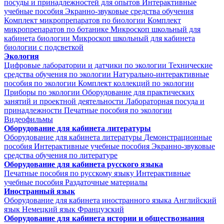
посуды и принадлежностей для опытов
Интерактивные
учебные пособия
Экранно-звуковые средства обучения
Комплект микропрепаратов по биологии
Комплект
микропрепаратов по ботанике
Микроскоп школьный для
кабинета биологии
Микроскоп школьный для кабинета
биологии с подсветкой
Экология
Цифровые лаборатории и датчики по экологии
Технические
средства обучения по экологии
Натурально-интерактивные
пособия по экологии
Комплект коллекций по экологии
Приборы по экологии
Оборудование для практических
занятий и проектной деятельности
Лабораторная посуда и
принадлежности
Печатные пособия по экологии
Видеофильмы
Оборудование для кабинета литературы
Оборудование для кабинета литературы
Демонстрационные
пособия
Интерактивные учебные пособия
Экранно-звуковые
средства обучения по литературе
Оборудование для кабинета русского языка
Печатные пособия по русскому языку
Интерактивные
учебные пособия
Раздаточные материалы
Иностранный язык
Оборудование для кабинета иностранного языка
Английский
язык
Немецкий язык
Французский
Оборудование для кабинета истории и обществознания