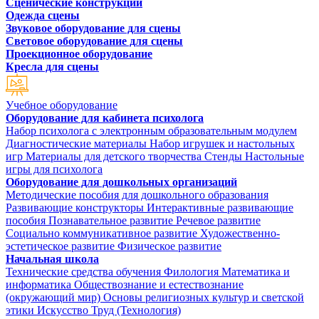
Сценические конструкции
Одежда сцены
Звуковое оборудование для сцены
Световое оборудование для сцены
Проекционное оборудование
Кресла для сцены
Учебное оборудование
Оборудование для кабинета психолога
Набор психолога с электронным образовательным модулем
Диагностические материалы
Набор игрушек и настольных
игр
Материалы для детского творчества
Стенды
Настольные
игры для психолога
Оборудование для дошкольных организаций
Методические пособия для дошкольного образования
Развивающие конструкторы
Интерактивные развивающие
пособия
Познавательное развитие
Речевое развитие
Социально коммуникативное развитие
Художественно-
эстетическое развитие
Физическое развитие
Начальная школа
Технические средства обучения
Филология
Математика и
информатика
Обществознание и естествознание
(окружающий мир)
Основы религиозных культур и светской
этики
Искусство
Труд (Технология)