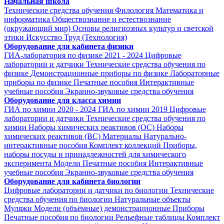
Начальная школа
Технические средства обучения
Филология
Математика и
информатика
Обществознание и естествознание
(окружающий мир)
Основы религиозных культур и светской
этики
Искусство
Труд (Технология)
Оборудование для кабинета физики
ГИА-лаборатория по физике 2021 - 2024
Цифровые
лаборатории и датчики
Технические средства обучения по
физике
Демонстрационные приборы по физике
Лабораторные
приборы по физике
Печатные пособия
Интерактивные
учебные пособия
Экранно-звуковые средства обучения
Оборудование для класса химии
ГИА по химии 2020 - 2024
ГИА по химии 2019
Цифровые
лаборатории и датчики
Технические средства обучения по
химии
Наборы химических реактивов (ОС)
Наборы
химических реактивов (ВС)
Материалы
Натурально-
интерактивные пособия
Комплект коллекций
Приборы,
наборы посуды и принадлежностей для химического
эксперимента
Модели
Печатные пособия
Интерактивные
учебные пособия
Экранно-звуковые средства обучения
Оборудование для кабинета биологии
Цифровые лаборатории и датчики по биологии
Технические
средства обучения по биологии
Натуральные объекты
Муляжи
Модели (объёмные) демонстрационные
Приборы
Печатные пособия по биологии
Рельефные таблицы
Комплект