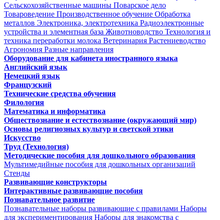
Сельскохозяйственные машины
Поварское дело
Товароведение
Производственное обучение
Обработка
металлов
Электроника, электротехника
Радиоэлектронные
устройства и элементная база
Животноводство
Технология и
техника переработки молока
Ветеринария
Растениеводство
Агрономия
Разные направления
Оборудование для кабинета иностранного языка
Английский язык
Немецкий язык
Французский
Технические средства обучения
Филология
Математика и информатика
Обществознание и естествознание (окружающий мир)
Основы религиозных культур и светской этики
Искусство
Труд (Технология)
Методические пособия для дошкольного образования
Мультимедийные пособия для дошкольных организаций
Стенды
Развивающие конструкторы
Интерактивные развивающие пособия
Познавательное развитие
Познавательные наборы развивающие с правилами
Наборы
для экспериментирования
Наборы для знакомства с