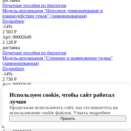
доставка
Печатные пособия по биологии
Модель-аппликация "Неполное доминирование и
взаимодействие генов" (ламинированная)
Подробнее
-14%
2 503 Р
Арт: 00002649
2 128
Р
доставка
Печатные пособия по биологии
Модель-аппликация "Строение и размножение гидры"
(ламинированная)
Подробнее
-14%
2 730 Р
Арт: 00002646
2 321
Р
Используем cookie, чтобы сайт работал
доставка
Печатные пособия по биологии
лучше
Модель-аппликация "Разнообразие высших хордовых 1.
Продолжая использовать сайт, вы соглашаетесь на
Пресмыкающиеся и птицы" (ламинированная)
использование cookie файлов.
Узнать подробнее
Подробнее
Принять
-14%
6 405 Р