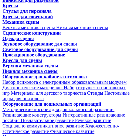
Банкетки для раздевалок
Кресла
Стулья для персонала
Кресла для совещаний
Механика сцены
Верхняя механика сцены
Нижняя механика сцены
Сценические конструкции
Одежда сцены
Звуковое оборудование для сцены
Световое оборудование для сцены
Проекционное оборудование
Кресла для сцены
Верхняя механика сцены
Нижняя механика сцены
Оборудование для кабинета психолога
Набор психолога с электронным образовательным модулем
Диагностические материалы
Набор игрушек и настольных
игр
Материалы для детского творчества
Стенды
Настольные
игры для психолога
Оборудование для дошкольных организаций
Методические пособия для дошкольного образования
Развивающие конструкторы
Интерактивные развивающие
пособия
Познавательное развитие
Речевое развитие
Социально коммуникативное развитие
Художественно-
эстетическое развитие
Физическое развитие