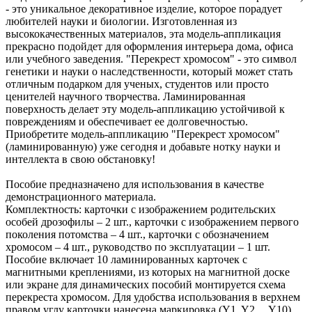
- это уникальное декоративное изделие, которое порадует
любителей науки и биологии. Изготовленная из
высококачественных материалов, эта модель-аппликация
прекрасно подойдет для оформления интерьера дома, офиса
или учебного заведения. "Перекрест хромосом" - это символ
генетики и науки о наследственности, который может стать
отличным подарком для ученых, студентов или просто
ценителей научного творчества. Ламинированная
поверхность делает эту модель-аппликацию устойчивой к
повреждениям и обеспечивает ее долговечностью.
Приобретите модель-аппликацию "Перекрест хромосом"
(ламинированную) уже сегодня и добавьте нотку науки и
интеллекта в свою обстановку!
Пособие предназначено для использования в качестве
демонстрационного материала.
Комплектность: карточки с изображением родительских
особей дрозофилы – 2 шт., карточки с изображением первого
поколения потомства – 4 шт., карточки с обозначением
хромосом – 4 шт., руководство по эксплуатации – 1 шт.
Пособие включает 10 ламинированных карточек с
магнитными креплениями, из которых на магнитной доске
или экране для динамических пособий монтируется схема
перекреста хромосом. Для удобства использования в верхнем
правом углу карточки нанесена маркировка (Y1, Y2… Y10).