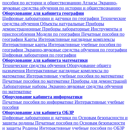
пособия по истории и обществознанию
Атласы
Экранно-
звуковые средства обучения по истории и обществознанию
Оборудование для кабинета географии
Цифровые лаборатории и датчики по географии
Технические
средства обучения
Объекты натуральные
Приборы
демонстрационные
Приборы лабораторные
Инструменты и
приспособления
Модели по географии
Печатные пособия по
географии
Карты
Интерактивные наглядные комплексы
Интерактивные карты
Интерактивные учебные пособия по
географии
Экранно-звуковые средства обучения по географии
Цифровая лаборатория по географии
Оборудование для кабинета математики
Технические средства обучения
Оборудование общего
назначения
Интерактивные наглядные комплексы по
математике
Интерактивные учебные пособия по математике
Печатные пособия по математике
Приборы для демонстраций
Лабораторные наборы
Экранно-звуковые средства обучения
по математике
Оборудование кабинета информатики
Печатные пособия по информатике
Интерактивные учебные
пособия
Оборудование для кабинета ОБЗР
Цифровые лаборатории и датчики по Основам безопасности и
защиты родины
Печатные пособия по Основам безопасности
и защиты Родины
Интерактивные учебные пособия по ОБЗР