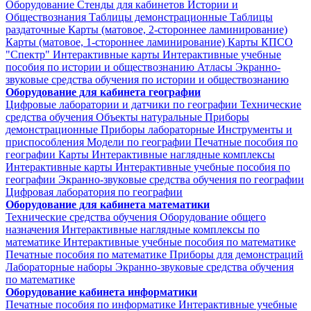
Оборудование
Стенды для кабинетов Истории и
Обществознания
Таблицы демонстрационные
Таблицы
раздаточные
Карты (матовое, 2-стороннее ламинирование)
Карты (матовое, 1-стороннее ламинирование)
Карты КПСО
"Спектр"
Интерактивные карты
Интерактивные учебные
пособия по истории и обществознанию
Атласы
Экранно-
звуковые средства обучения по истории и обществознанию
Оборудование для кабинета географии
Цифровые лаборатории и датчики по географии
Технические
средства обучения
Объекты натуральные
Приборы
демонстрационные
Приборы лабораторные
Инструменты и
приспособления
Модели по географии
Печатные пособия по
географии
Карты
Интерактивные наглядные комплексы
Интерактивные карты
Интерактивные учебные пособия по
географии
Экранно-звуковые средства обучения по географии
Цифровая лаборатория по географии
Оборудование для кабинета математики
Технические средства обучения
Оборудование общего
назначения
Интерактивные наглядные комплексы по
математике
Интерактивные учебные пособия по математике
Печатные пособия по математике
Приборы для демонстраций
Лабораторные наборы
Экранно-звуковые средства обучения
по математике
Оборудование кабинета информатики
Печатные пособия по информатике
Интерактивные учебные