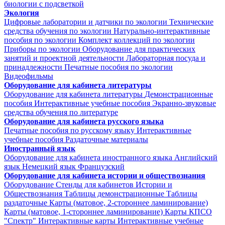
биологии с подсветкой
Экология
Цифровые лаборатории и датчики по экологии
Технические
средства обучения по экологии
Натурально-интерактивные
пособия по экологии
Комплект коллекций по экологии
Приборы по экологии
Оборудование для практических
занятий и проектной деятельности
Лабораторная посуда и
принадлежности
Печатные пособия по экологии
Видеофильмы
Оборудование для кабинета литературы
Оборудование для кабинета литературы
Демонстрационные
пособия
Интерактивные учебные пособия
Экранно-звуковые
средства обучения по литературе
Оборудование для кабинета русского языка
Печатные пособия по русскому языку
Интерактивные
учебные пособия
Раздаточные материалы
Иностранный язык
Оборудование для кабинета иностранного языка
Английский
язык
Немецкий язык
Французский
Оборудование для кабинета истории и обществознания
Оборудование
Стенды для кабинетов Истории и
Обществознания
Таблицы демонстрационные
Таблицы
раздаточные
Карты (матовое, 2-стороннее ламинирование)
Карты (матовое, 1-стороннее ламинирование)
Карты КПСО
"Спектр"
Интерактивные карты
Интерактивные учебные