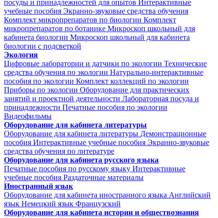
посуды и принадлежностей для опытов
Интерактивные
учебные пособия
Экранно-звуковые средства обучения
Комплект микропрепаратов по биологии
Комплект
микропрепаратов по ботанике
Микроскоп школьный для
кабинета биологии
Микроскоп школьный для кабинета
биологии с подсветкой
Экология
Цифровые лаборатории и датчики по экологии
Технические
средства обучения по экологии
Натурально-интерактивные
пособия по экологии
Комплект коллекций по экологии
Приборы по экологии
Оборудование для практических
занятий и проектной деятельности
Лабораторная посуда и
принадлежности
Печатные пособия по экологии
Видеофильмы
Оборудование для кабинета литературы
Оборудование для кабинета литературы
Демонстрационные
пособия
Интерактивные учебные пособия
Экранно-звуковые
средства обучения по литературе
Оборудование для кабинета русского языка
Печатные пособия по русскому языку
Интерактивные
учебные пособия
Раздаточные материалы
Иностранный язык
Оборудование для кабинета иностранного языка
Английский
язык
Немецкий язык
Французский
Оборудование для кабинета истории и обществознания