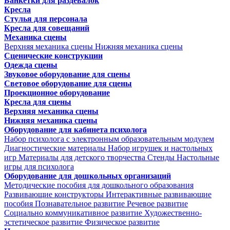
Банкетки для раздевалок
Кресла
Стулья для персонала
Кресла для совещаний
Механика сцены
Верхняя механика сцены
Нижняя механика сцены
Сценические конструкции
Одежда сцены
Звуковое оборудование для сцены
Световое оборудование для сцены
Проекционное оборудование
Кресла для сцены
Верхняя механика сцены
Нижняя механика сцены
Оборудование для кабинета психолога
Набор психолога с электронным образовательным модулем
Диагностические материалы
Набор игрушек и настольных
игр
Материалы для детского творчества
Стенды
Настольные
игры для психолога
Оборудование для дошкольных организаций
Методические пособия для дошкольного образования
Развивающие конструкторы
Интерактивные развивающие
пособия
Познавательное развитие
Речевое развитие
Социально коммуникативное развитие
Художественно-
эстетическое развитие
Физическое развитие