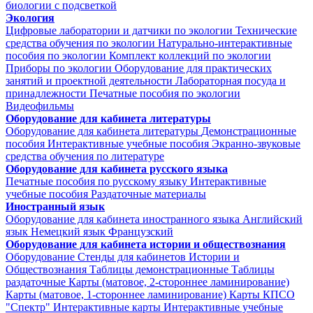
биологии с подсветкой
Экология
Цифровые лаборатории и датчики по экологии
Технические
средства обучения по экологии
Натурально-интерактивные
пособия по экологии
Комплект коллекций по экологии
Приборы по экологии
Оборудование для практических
занятий и проектной деятельности
Лабораторная посуда и
принадлежности
Печатные пособия по экологии
Видеофильмы
Оборудование для кабинета литературы
Оборудование для кабинета литературы
Демонстрационные
пособия
Интерактивные учебные пособия
Экранно-звуковые
средства обучения по литературе
Оборудование для кабинета русского языка
Печатные пособия по русскому языку
Интерактивные
учебные пособия
Раздаточные материалы
Иностранный язык
Оборудование для кабинета иностранного языка
Английский
язык
Немецкий язык
Французский
Оборудование для кабинета истории и обществознания
Оборудование
Стенды для кабинетов Истории и
Обществознания
Таблицы демонстрационные
Таблицы
раздаточные
Карты (матовое, 2-стороннее ламинирование)
Карты (матовое, 1-стороннее ламинирование)
Карты КПСО
"Спектр"
Интерактивные карты
Интерактивные учебные