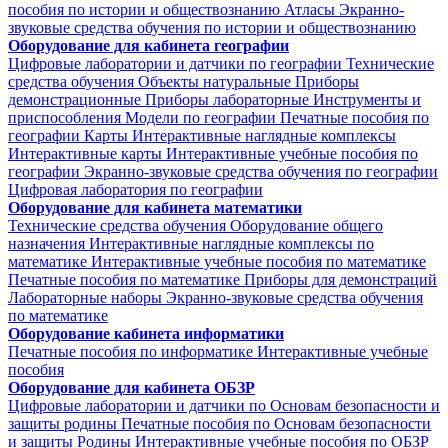
пособия по истории и обществознанию
Атласы
Экранно-
звуковые средства обучения по истории и обществознанию
Оборудование для кабинета географии
Цифровые лаборатории и датчики по географии
Технические
средства обучения
Объекты натуральные
Приборы
демонстрационные
Приборы лабораторные
Инструменты и
приспособления
Модели по географии
Печатные пособия по
географии
Карты
Интерактивные наглядные комплексы
Интерактивные карты
Интерактивные учебные пособия по
географии
Экранно-звуковые средства обучения по географии
Цифровая лаборатория по географии
Оборудование для кабинета математики
Технические средства обучения
Оборудование общего
назначения
Интерактивные наглядные комплексы по
математике
Интерактивные учебные пособия по математике
Печатные пособия по математике
Приборы для демонстраций
Лабораторные наборы
Экранно-звуковые средства обучения
по математике
Оборудование кабинета информатики
Печатные пособия по информатике
Интерактивные учебные
пособия
Оборудование для кабинета ОБЗР
Цифровые лаборатории и датчики по Основам безопасности и
защиты родины
Печатные пособия по Основам безопасности
и защиты Родины
Интерактивные учебные пособия по ОБЗР