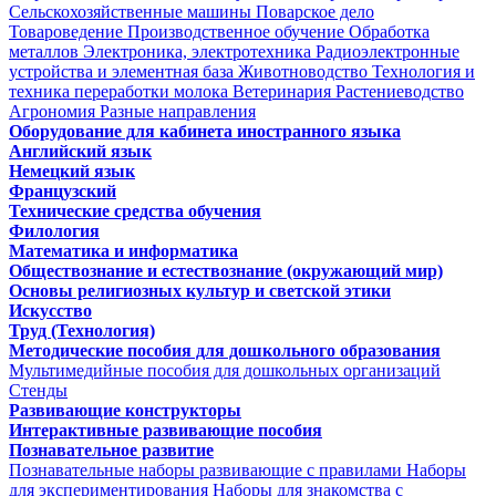
Сельскохозяйственные машины
Поварское дело
Товароведение
Производственное обучение
Обработка
металлов
Электроника, электротехника
Радиоэлектронные
устройства и элементная база
Животноводство
Технология и
техника переработки молока
Ветеринария
Растениеводство
Агрономия
Разные направления
Оборудование для кабинета иностранного языка
Английский язык
Немецкий язык
Французский
Технические средства обучения
Филология
Математика и информатика
Обществознание и естествознание (окружающий мир)
Основы религиозных культур и светской этики
Искусство
Труд (Технология)
Методические пособия для дошкольного образования
Мультимедийные пособия для дошкольных организаций
Стенды
Развивающие конструкторы
Интерактивные развивающие пособия
Познавательное развитие
Познавательные наборы развивающие с правилами
Наборы
для экспериментирования
Наборы для знакомства с