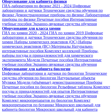
Оборудование для кабинета физики
ГИА-лаборатория по физике 2021 - 2024
Цифровые
лаборатории и датчики
Технические средства обучения по
физике
Демонстрационные приборы по физике
Лабораторные
приборы по физике
Печатные пособия
Интерактивные
учебные пособия
Экранно-звуковые средства обучения
Оборудование для класса химии
ГИА по химии 2020 - 2024
ГИА по химии 2019
Цифровые
лаборатории и датчики
Технические средства обучения по
химии
Наборы химических реактивов (ОС)
Наборы
химических реактивов (ВС)
Материалы
Натурально-
интерактивные пособия
Комплект коллекций
Приборы,
наборы посуды и принадлежностей для химического
эксперимента
Модели
Печатные пособия
Интерактивные
учебные пособия
Экранно-звуковые средства обучения
Оборудование для кабинета биологии
Цифровые лаборатории и датчики по биологии
Технические
средства обучения по биологии
Натуральные объекты
Муляжи
Модели (объёмные) демонстрационные
Приборы
Печатные пособия по биологии
Рельефные таблицы
Комплект
посуды и принадлежностей для опытов
Интерактивные
учебные пособия
Экранно-звуковые средства обучения
Комплект микропрепаратов по биологии
Комплект
микропрепаратов по ботанике
Микроскоп школьный для
кабинета биологии
Микроскоп школьный для кабинета