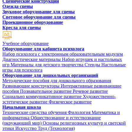
Сценические конструкции
Одежда сцены
Звуковое оборудование для сцены
Световое оборудование для сцены
Проекционное оборудование
Кресла для сцены
Учебное оборудование
Оборудование для кабинета психолога
Набор психолога с электронным образовательным модулем
Диагностические материалы
Набор игрушек и настольных
игр
Материалы для детского творчества
Стенды
Настольные
игры для психолога
Оборудование для дошкольных организаций
Методические пособия для дошкольного образования
Развивающие конструкторы
Интерактивные развивающие
пособия
Познавательное развитие
Речевое развитие
Социально коммуникативное развитие
Художественно-
эстетическое развитие
Физическое развитие
Начальная школа
Технические средства обучения
Филология
Математика и
информатика
Обществознание и естествознание
(окружающий мир)
Основы религиозных культур и светской
этики
Искусство
Труд (Технология)