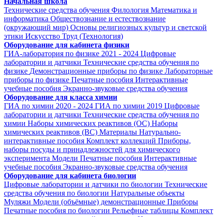
Начальная школа
Технические средства обучения
Филология
Математика и
информатика
Обществознание и естествознание
(окружающий мир)
Основы религиозных культур и светской
этики
Искусство
Труд (Технология)
Оборудование для кабинета физики
ГИА-лаборатория по физике 2021 - 2024
Цифровые
лаборатории и датчики
Технические средства обучения по
физике
Демонстрационные приборы по физике
Лабораторные
приборы по физике
Печатные пособия
Интерактивные
учебные пособия
Экранно-звуковые средства обучения
Оборудование для класса химии
ГИА по химии 2020 - 2024
ГИА по химии 2019
Цифровые
лаборатории и датчики
Технические средства обучения по
химии
Наборы химических реактивов (ОС)
Наборы
химических реактивов (ВС)
Материалы
Натурально-
интерактивные пособия
Комплект коллекций
Приборы,
наборы посуды и принадлежностей для химического
эксперимента
Модели
Печатные пособия
Интерактивные
учебные пособия
Экранно-звуковые средства обучения
Оборудование для кабинета биологии
Цифровые лаборатории и датчики по биологии
Технические
средства обучения по биологии
Натуральные объекты
Муляжи
Модели (объёмные) демонстрационные
Приборы
Печатные пособия по биологии
Рельефные таблицы
Комплект