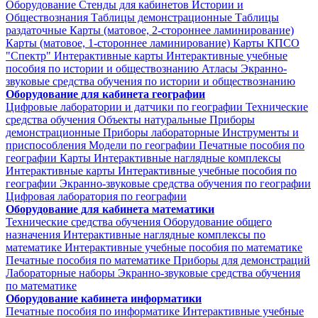
Оборудование
Стенды для кабинетов Истории и
Обществознания
Таблицы демонстрационные
Таблицы
раздаточные
Карты (матовое, 2-стороннее ламинирование)
Карты (матовое, 1-стороннее ламинирование)
Карты КПСО
"Спектр"
Интерактивные карты
Интерактивные учебные
пособия по истории и обществознанию
Атласы
Экранно-
звуковые средства обучения по истории и обществознанию
Оборудование для кабинета географии
Цифровые лаборатории и датчики по географии
Технические
средства обучения
Объекты натуральные
Приборы
демонстрационные
Приборы лабораторные
Инструменты и
приспособления
Модели по географии
Печатные пособия по
географии
Карты
Интерактивные наглядные комплексы
Интерактивные карты
Интерактивные учебные пособия по
географии
Экранно-звуковые средства обучения по географии
Цифровая лаборатория по географии
Оборудование для кабинета математики
Технические средства обучения
Оборудование общего
назначения
Интерактивные наглядные комплексы по
математике
Интерактивные учебные пособия по математике
Печатные пособия по математике
Приборы для демонстраций
Лабораторные наборы
Экранно-звуковые средства обучения
по математике
Оборудование кабинета информатики
Печатные пособия по информатике
Интерактивные учебные