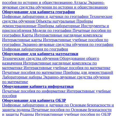
пособия по истории и обществознанию
Атласы
Экранно-
звуковые средства обучения по истории и обществознанию
Оборудование для кабинета географии
Цифровые лаборатории и датчики по географии
Технические
средства обучения
Объекты натуральные
Приборы
демонстрационные
Приборы лабораторные
Инструменты и
приспособления
Модели по географии
Печатные пособия по
географии
Карты
Интерактивные наглядные комплексы
Интерактивные карты
Интерактивные учебные пособия по
географии
Экранно-звуковые средства обучения по географии
Цифровая лаборатория по географии
Оборудование для кабинета математики
Технические средства обучения
Оборудование общего
назначения
Интерактивные наглядные комплексы по
математике
Интерактивные учебные пособия по математике
Печатные пособия по математике
Приборы для демонстраций
Лабораторные наборы
Экранно-звуковые средства обучения
по математике
Оборудование кабинета информатики
Печатные пособия по информатике
Интерактивные учебные
пособия
Оборудование для кабинета ОБЗР
Цифровые лаборатории и датчики по Основам безопасности и
защиты родины
Печатные пособия по Основам безопасности
и защиты Родины
Интерактивные учебные пособия по ОБЗР