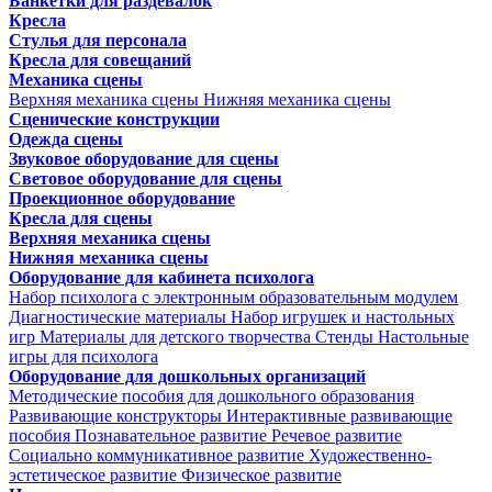
Банкетки для раздевалок
Кресла
Стулья для персонала
Кресла для совещаний
Механика сцены
Верхняя механика сцены
Нижняя механика сцены
Сценические конструкции
Одежда сцены
Звуковое оборудование для сцены
Световое оборудование для сцены
Проекционное оборудование
Кресла для сцены
Верхняя механика сцены
Нижняя механика сцены
Оборудование для кабинета психолога
Набор психолога с электронным образовательным модулем
Диагностические материалы
Набор игрушек и настольных
игр
Материалы для детского творчества
Стенды
Настольные
игры для психолога
Оборудование для дошкольных организаций
Методические пособия для дошкольного образования
Развивающие конструкторы
Интерактивные развивающие
пособия
Познавательное развитие
Речевое развитие
Социально коммуникативное развитие
Художественно-
эстетическое развитие
Физическое развитие