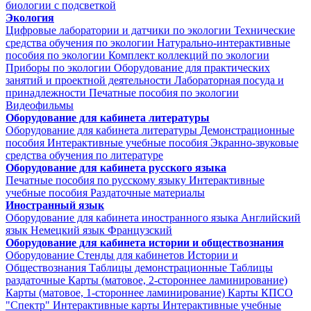
биологии с подсветкой
Экология
Цифровые лаборатории и датчики по экологии
Технические
средства обучения по экологии
Натурально-интерактивные
пособия по экологии
Комплект коллекций по экологии
Приборы по экологии
Оборудование для практических
занятий и проектной деятельности
Лабораторная посуда и
принадлежности
Печатные пособия по экологии
Видеофильмы
Оборудование для кабинета литературы
Оборудование для кабинета литературы
Демонстрационные
пособия
Интерактивные учебные пособия
Экранно-звуковые
средства обучения по литературе
Оборудование для кабинета русского языка
Печатные пособия по русскому языку
Интерактивные
учебные пособия
Раздаточные материалы
Иностранный язык
Оборудование для кабинета иностранного языка
Английский
язык
Немецкий язык
Французский
Оборудование для кабинета истории и обществознания
Оборудование
Стенды для кабинетов Истории и
Обществознания
Таблицы демонстрационные
Таблицы
раздаточные
Карты (матовое, 2-стороннее ламинирование)
Карты (матовое, 1-стороннее ламинирование)
Карты КПСО
"Спектр"
Интерактивные карты
Интерактивные учебные