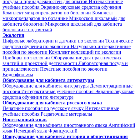
посуды и принадлежностей для опытов
Интерактивные
учебные пособия
Экранно-звуковые средства обучения
Комплект микропрепаратов по биологии
Комплект
микропрепаратов по ботанике
Микроскоп школьный для
кабинета биологии
Микроскоп школьный для кабинета
биологии с подсветкой
Экология
Цифровые лаборатории и датчики по экологии
Технические
средства обучения по экологии
Натурально-интерактивные
пособия по экологии
Комплект коллекций по экологии
Приборы по экологии
Оборудование для практических
занятий и проектной деятельности
Лабораторная посуда и
принадлежности
Печатные пособия по экологии
Видеофильмы
Оборудование для кабинета литературы
Оборудование для кабинета литературы
Демонстрационные
пособия
Интерактивные учебные пособия
Экранно-звуковые
средства обучения по литературе
Оборудование для кабинета русского языка
Печатные пособия по русскому языку
Интерактивные
учебные пособия
Раздаточные материалы
Иностранный язык
Оборудование для кабинета иностранного языка
Английский
язык
Немецкий язык
Французский
Оборудование для кабинета истории и обществознания