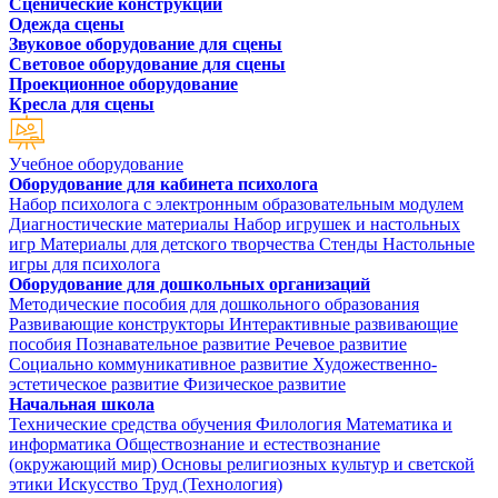
Сценические конструкции
Одежда сцены
Звуковое оборудование для сцены
Световое оборудование для сцены
Проекционное оборудование
Кресла для сцены
Учебное оборудование
Оборудование для кабинета психолога
Набор психолога с электронным образовательным модулем
Диагностические материалы
Набор игрушек и настольных
игр
Материалы для детского творчества
Стенды
Настольные
игры для психолога
Оборудование для дошкольных организаций
Методические пособия для дошкольного образования
Развивающие конструкторы
Интерактивные развивающие
пособия
Познавательное развитие
Речевое развитие
Социально коммуникативное развитие
Художественно-
эстетическое развитие
Физическое развитие
Начальная школа
Технические средства обучения
Филология
Математика и
информатика
Обществознание и естествознание
(окружающий мир)
Основы религиозных культур и светской
этики
Искусство
Труд (Технология)