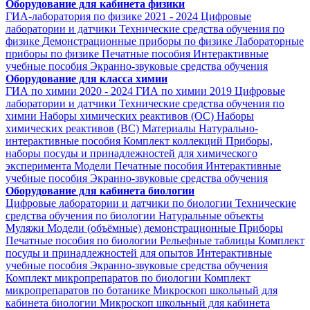
Оборудование для кабинета физики
ГИА-лаборатория по физике 2021 - 2024
Цифровые
лаборатории и датчики
Технические средства обучения по
физике
Демонстрационные приборы по физике
Лабораторные
приборы по физике
Печатные пособия
Интерактивные
учебные пособия
Экранно-звуковые средства обучения
Оборудование для класса химии
ГИА по химии 2020 - 2024
ГИА по химии 2019
Цифровые
лаборатории и датчики
Технические средства обучения по
химии
Наборы химических реактивов (ОС)
Наборы
химических реактивов (ВС)
Материалы
Натурально-
интерактивные пособия
Комплект коллекций
Приборы,
наборы посуды и принадлежностей для химического
эксперимента
Модели
Печатные пособия
Интерактивные
учебные пособия
Экранно-звуковые средства обучения
Оборудование для кабинета биологии
Цифровые лаборатории и датчики по биологии
Технические
средства обучения по биологии
Натуральные объекты
Муляжи
Модели (объёмные) демонстрационные
Приборы
Печатные пособия по биологии
Рельефные таблицы
Комплект
посуды и принадлежностей для опытов
Интерактивные
учебные пособия
Экранно-звуковые средства обучения
Комплект микропрепаратов по биологии
Комплект
микропрепаратов по ботанике
Микроскоп школьный для
кабинета биологии
Микроскоп школьный для кабинета