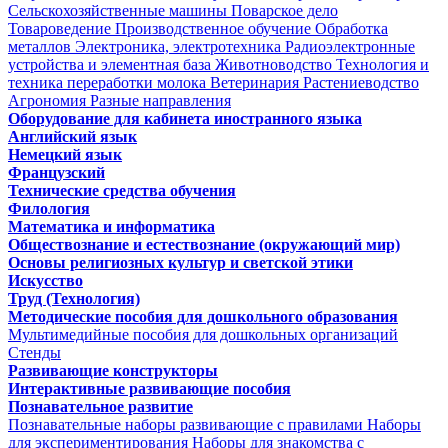
Сельскохозяйственные машины
Поварское дело
Товароведение
Производственное обучение
Обработка
металлов
Электроника, электротехника
Радиоэлектронные
устройства и элементная база
Животноводство
Технология и
техника переработки молока
Ветеринария
Растениеводство
Агрономия
Разные направления
Оборудование для кабинета иностранного языка
Английский язык
Немецкий язык
Французский
Технические средства обучения
Филология
Математика и информатика
Обществознание и естествознание (окружающий мир)
Основы религиозных культур и светской этики
Искусство
Труд (Технология)
Методические пособия для дошкольного образования
Мультимедийные пособия для дошкольных организаций
Стенды
Развивающие конструкторы
Интерактивные развивающие пособия
Познавательное развитие
Познавательные наборы развивающие с правилами
Наборы
для экспериментирования
Наборы для знакомства с