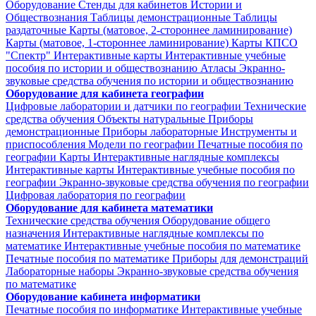
Оборудование
Стенды для кабинетов Истории и
Обществознания
Таблицы демонстрационные
Таблицы
раздаточные
Карты (матовое, 2-стороннее ламинирование)
Карты (матовое, 1-стороннее ламинирование)
Карты КПСО
"Спектр"
Интерактивные карты
Интерактивные учебные
пособия по истории и обществознанию
Атласы
Экранно-
звуковые средства обучения по истории и обществознанию
Оборудование для кабинета географии
Цифровые лаборатории и датчики по географии
Технические
средства обучения
Объекты натуральные
Приборы
демонстрационные
Приборы лабораторные
Инструменты и
приспособления
Модели по географии
Печатные пособия по
географии
Карты
Интерактивные наглядные комплексы
Интерактивные карты
Интерактивные учебные пособия по
географии
Экранно-звуковые средства обучения по географии
Цифровая лаборатория по географии
Оборудование для кабинета математики
Технические средства обучения
Оборудование общего
назначения
Интерактивные наглядные комплексы по
математике
Интерактивные учебные пособия по математике
Печатные пособия по математике
Приборы для демонстраций
Лабораторные наборы
Экранно-звуковые средства обучения
по математике
Оборудование кабинета информатики
Печатные пособия по информатике
Интерактивные учебные