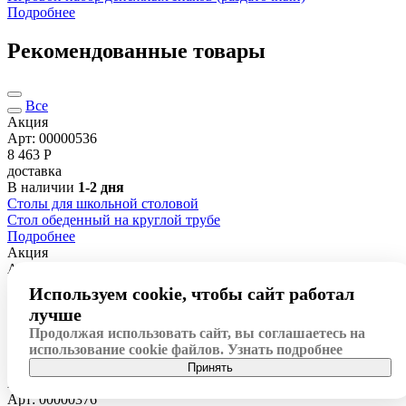
Подробнее
Рекомендованные товары
Все
Акция
Арт: 00000536
8 463
Р
доставка
В наличии
1-2 дня
Столы для школьной столовой
Стол обеденный на круглой трубе
Подробнее
Акция
Арт: 00000358
4 871
Р
Используем cookie, чтобы сайт работал
доставка
лучше
В наличии
1-2 дня
Продолжая использовать сайт, вы соглашаетесь на
Столы Точка роста
использование cookie файлов.
Узнать подробнее
Стол ученический двухместный №1
Подробнее
Принять
Акция
Арт: 00000376