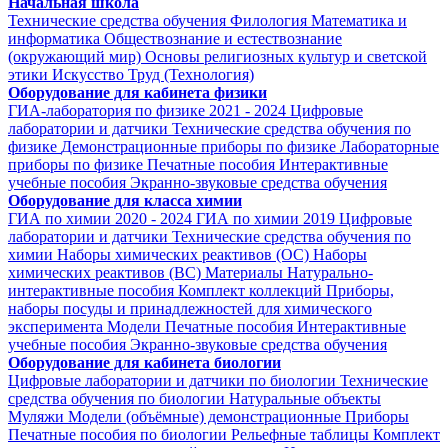
Начальная школа
Технические средства обучения
Филология
Математика и
информатика
Обществознание и естествознание
(окружающий мир)
Основы религиозных культур и светской
этики
Искусство
Труд (Технология)
Оборудование для кабинета физики
ГИА-лаборатория по физике 2021 - 2024
Цифровые
лаборатории и датчики
Технические средства обучения по
физике
Демонстрационные приборы по физике
Лабораторные
приборы по физике
Печатные пособия
Интерактивные
учебные пособия
Экранно-звуковые средства обучения
Оборудование для класса химии
ГИА по химии 2020 - 2024
ГИА по химии 2019
Цифровые
лаборатории и датчики
Технические средства обучения по
химии
Наборы химических реактивов (ОС)
Наборы
химических реактивов (ВС)
Материалы
Натурально-
интерактивные пособия
Комплект коллекций
Приборы,
наборы посуды и принадлежностей для химического
эксперимента
Модели
Печатные пособия
Интерактивные
учебные пособия
Экранно-звуковые средства обучения
Оборудование для кабинета биологии
Цифровые лаборатории и датчики по биологии
Технические
средства обучения по биологии
Натуральные объекты
Муляжи
Модели (объёмные) демонстрационные
Приборы
Печатные пособия по биологии
Рельефные таблицы
Комплект