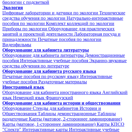
биологии с подсветкой
Экология
Цифровые лаборатории и датчики по экологии
Технические
средства обучения по экологии
Натурально-интерактивные
пособия по экологии
Комплект коллекций по экологии
Приборы по экологии
Оборудование для практических
занятий и проектной деятельности
Лабораторная посуда и
принадлежности
Печатные пособия по экологии
Видеофильмы
Оборудование для кабинета литературы
Оборудование для кабинета литературы
Демонстрационные
пособия
Интерактивные учебные пособия
Экранно-звуковые
средства обучения по литературе
Оборудование для кабинета русского языка
Печатные пособия по русскому языку
Интерактивные
учебные пособия
Раздаточные материалы
Иностранный язык
Оборудование для кабинета иностранного языка
Английский
язык
Немецкий язык
Французский
Оборудование для кабинета истории и обществознания
Оборудование
Стенды для кабинетов Истории и
Обществознания
Таблицы демонстрационные
Таблицы
раздаточные
Карты (матовое, 2-стороннее ламинирование)
Карты (матовое, 1-стороннее ламинирование)
Карты КПСО
"Спектр"
Интерактивные карты
Интерактивные учебные