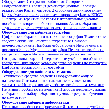
Оборудование
Стенды для кабинетов Истории и
Обществознания
Таблицы демонстрационные
Таблицы
раздаточные
Карты (матовое, 2-стороннее ламинирование)
Карты (матовое, 1-стороннее ламинирование)
Карты КПСО
"Спектр"
Интерактивные карты
Интерактивные учебные
пособия по истории и обществознанию
Атласы
Экранно-
звуковые средства обучения по истории и обществознанию
Оборудование для кабинета географии
Цифровые лаборатории и датчики по географии
Технические
средства обучения
Объекты натуральные
Приборы
демонстрационные
Приборы лабораторные
Инструменты и
приспособления
Модели по географии
Печатные пособия по
географии
Карты
Интерактивные наглядные комплексы
Интерактивные карты
Интерактивные учебные пособия по
географии
Экранно-звуковые средства обучения по географии
Цифровая лаборатория по географии
Оборудование для кабинета математики
Технические средства обучения
Оборудование общего
назначения
Интерактивные наглядные комплексы по
математике
Интерактивные учебные пособия по математике
Печатные пособия по математике
Приборы для демонстраций
Лабораторные наборы
Экранно-звуковые средства обучения
по математике
Оборудование кабинета информатики
Печатные пособия по информатике
Интерактивные учебные