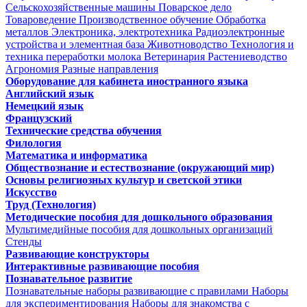
Сельскохозяйственные машины
Поварское дело
Товароведение
Производственное обучение
Обработка
металлов
Электроника, электротехника
Радиоэлектронные
устройства и элементная база
Животноводство
Технология и
техника переработки молока
Ветеринария
Растениеводство
Агрономия
Разные направления
Оборудование для кабинета иностранного языка
Английский язык
Немецкий язык
Французский
Технические средства обучения
Филология
Математика и информатика
Обществознание и естествознание (окружающий мир)
Основы религиозных культур и светской этики
Искусство
Труд (Технология)
Методические пособия для дошкольного образования
Мультимедийные пособия для дошкольных организаций
Стенды
Развивающие конструкторы
Интерактивные развивающие пособия
Познавательное развитие
Познавательные наборы развивающие с правилами
Наборы
для экспериментирования
Наборы для знакомства с