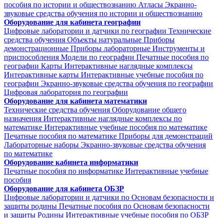
пособия по истории и обществознанию
Атласы
Экранно-
звуковые средства обучения по истории и обществознанию
Оборудование для кабинета географии
Цифровые лаборатории и датчики по географии
Технические
средства обучения
Объекты натуральные
Приборы
демонстрационные
Приборы лабораторные
Инструменты и
приспособления
Модели по географии
Печатные пособия по
географии
Карты
Интерактивные наглядные комплексы
Интерактивные карты
Интерактивные учебные пособия по
географии
Экранно-звуковые средства обучения по географии
Цифровая лаборатория по географии
Оборудование для кабинета математики
Технические средства обучения
Оборудование общего
назначения
Интерактивные наглядные комплексы по
математике
Интерактивные учебные пособия по математике
Печатные пособия по математике
Приборы для демонстраций
Лабораторные наборы
Экранно-звуковые средства обучения
по математике
Оборудование кабинета информатики
Печатные пособия по информатике
Интерактивные учебные
пособия
Оборудование для кабинета ОБЗР
Цифровые лаборатории и датчики по Основам безопасности и
защиты родины
Печатные пособия по Основам безопасности
и защиты Родины
Интерактивные учебные пособия по ОБЗР