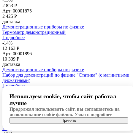
-15%
2 853 Р
Арт: 00001875
2 425
Р
доставка
Демонстрационные приборы по физике
Термометр демонстрационный
Подробнее
-14%
12 163 Р
Арт: 00001896
10 339
Р
доставка
Демонстрационные приборы по физике
Набор для демонстраций по физике "Статика" (с магнитными
держателями)
Подробнее
-14%
Используем cookie, чтобы сайт работал
29 295 Р
Арт: 00001849
лучше
24 901
Р
Продолжая использовать сайт, вы соглашаетесь на
доставка
использование cookie файлов.
Узнать подробнее
Демонстрационные приборы по физике
Принять
Источник питания демонстрационный
Подробнее