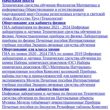
Начальная школа
Технические средства обучения
Филология
Математика и
информатика
Обществознание и естествознание
(окружающий мир)
Основы религиозных культур и светской
этики
Искусство
Труд (Технология)
Оборудование для кабинета физики
ГИА-лаборатория по физике 2021 - 2024
Цифровые
лаборатории и датчики
Технические средства обучения по
физике
Демонстрационные приборы по физике
Лабораторные
приборы по физике
Печатные пособия
Интерактивные
учебные пособия
Экранно-звуковые средства обучения
Оборудование для класса химии
ГИА по химии 2020 - 2024
ГИА по химии 2019
Цифровые
лаборатории и датчики
Технические средства обучения по
химии
Наборы химических реактивов (ОС)
Наборы
химических реактивов (ВС)
Материалы
Натурально-
интерактивные пособия
Комплект коллекций
Приборы,
наборы посуды и принадлежностей для химического
эксперимента
Модели
Печатные пособия
Интерактивные
учебные пособия
Экранно-звуковые средства обучения
Оборудование для кабинета биологии
Цифровые лаборатории и датчики по биологии
Технические
средства обучения по биологии
Натуральные объекты
Муляжи
Модели (объёмные) демонстрационные
Приборы
Печатные пособия по биологии
Рельефные таблицы
Комплект