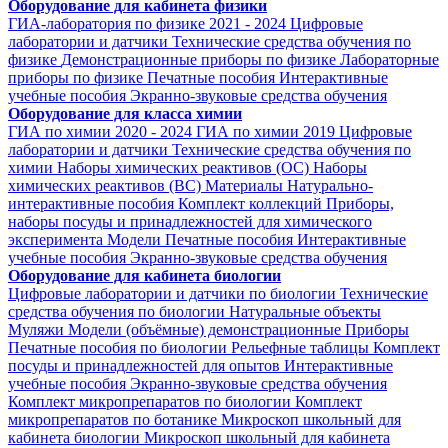
Оборудование для кабинета физики
ГИА-лаборатория по физике 2021 - 2024
Цифровые
лаборатории и датчики
Технические средства обучения по
физике
Демонстрационные приборы по физике
Лабораторные
приборы по физике
Печатные пособия
Интерактивные
учебные пособия
Экранно-звуковые средства обучения
Оборудование для класса химии
ГИА по химии 2020 - 2024
ГИА по химии 2019
Цифровые
лаборатории и датчики
Технические средства обучения по
химии
Наборы химических реактивов (ОС)
Наборы
химических реактивов (ВС)
Материалы
Натурально-
интерактивные пособия
Комплект коллекций
Приборы,
наборы посуды и принадлежностей для химического
эксперимента
Модели
Печатные пособия
Интерактивные
учебные пособия
Экранно-звуковые средства обучения
Оборудование для кабинета биологии
Цифровые лаборатории и датчики по биологии
Технические
средства обучения по биологии
Натуральные объекты
Муляжи
Модели (объёмные) демонстрационные
Приборы
Печатные пособия по биологии
Рельефные таблицы
Комплект
посуды и принадлежностей для опытов
Интерактивные
учебные пособия
Экранно-звуковые средства обучения
Комплект микропрепаратов по биологии
Комплект
микропрепаратов по ботанике
Микроскоп школьный для
кабинета биологии
Микроскоп школьный для кабинета