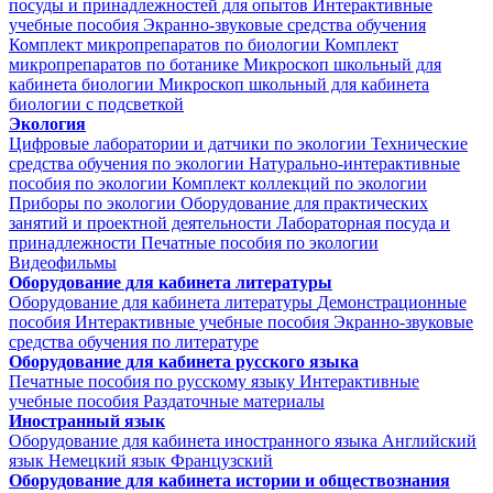
посуды и принадлежностей для опытов
Интерактивные
учебные пособия
Экранно-звуковые средства обучения
Комплект микропрепаратов по биологии
Комплект
микропрепаратов по ботанике
Микроскоп школьный для
кабинета биологии
Микроскоп школьный для кабинета
биологии с подсветкой
Экология
Цифровые лаборатории и датчики по экологии
Технические
средства обучения по экологии
Натурально-интерактивные
пособия по экологии
Комплект коллекций по экологии
Приборы по экологии
Оборудование для практических
занятий и проектной деятельности
Лабораторная посуда и
принадлежности
Печатные пособия по экологии
Видеофильмы
Оборудование для кабинета литературы
Оборудование для кабинета литературы
Демонстрационные
пособия
Интерактивные учебные пособия
Экранно-звуковые
средства обучения по литературе
Оборудование для кабинета русского языка
Печатные пособия по русскому языку
Интерактивные
учебные пособия
Раздаточные материалы
Иностранный язык
Оборудование для кабинета иностранного языка
Английский
язык
Немецкий язык
Французский
Оборудование для кабинета истории и обществознания