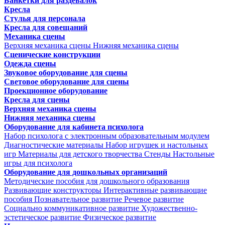
Банкетки для раздевалок
Кресла
Стулья для персонала
Кресла для совещаний
Механика сцены
Верхняя механика сцены
Нижняя механика сцены
Сценические конструкции
Одежда сцены
Звуковое оборудование для сцены
Световое оборудование для сцены
Проекционное оборудование
Кресла для сцены
Верхняя механика сцены
Нижняя механика сцены
Оборудование для кабинета психолога
Набор психолога с электронным образовательным модулем
Диагностические материалы
Набор игрушек и настольных
игр
Материалы для детского творчества
Стенды
Настольные
игры для психолога
Оборудование для дошкольных организаций
Методические пособия для дошкольного образования
Развивающие конструкторы
Интерактивные развивающие
пособия
Познавательное развитие
Речевое развитие
Социально коммуникативное развитие
Художественно-
эстетическое развитие
Физическое развитие