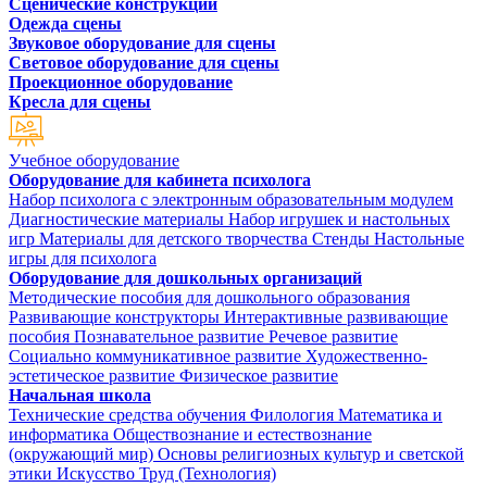
Сценические конструкции
Одежда сцены
Звуковое оборудование для сцены
Световое оборудование для сцены
Проекционное оборудование
Кресла для сцены
Учебное оборудование
Оборудование для кабинета психолога
Набор психолога с электронным образовательным модулем
Диагностические материалы
Набор игрушек и настольных
игр
Материалы для детского творчества
Стенды
Настольные
игры для психолога
Оборудование для дошкольных организаций
Методические пособия для дошкольного образования
Развивающие конструкторы
Интерактивные развивающие
пособия
Познавательное развитие
Речевое развитие
Социально коммуникативное развитие
Художественно-
эстетическое развитие
Физическое развитие
Начальная школа
Технические средства обучения
Филология
Математика и
информатика
Обществознание и естествознание
(окружающий мир)
Основы религиозных культур и светской
этики
Искусство
Труд (Технология)