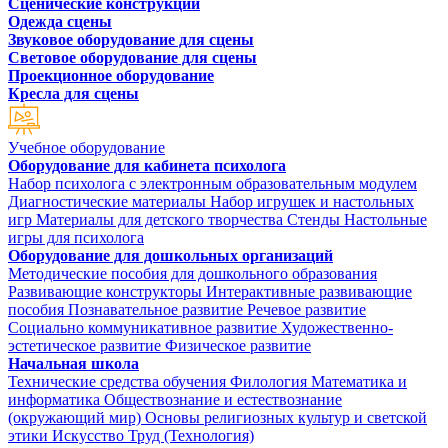
Сценические конструкции
Одежда сцены
Звуковое оборудование для сцены
Световое оборудование для сцены
Проекционное оборудование
Кресла для сцены
Учебное оборудование
Оборудование для кабинета психолога
Набор психолога с электронным образовательным модулем
Диагностические материалы
Набор игрушек и настольных
игр
Материалы для детского творчества
Стенды
Настольные
игры для психолога
Оборудование для дошкольных организаций
Методические пособия для дошкольного образования
Развивающие конструкторы
Интерактивные развивающие
пособия
Познавательное развитие
Речевое развитие
Социально коммуникативное развитие
Художественно-
эстетическое развитие
Физическое развитие
Начальная школа
Технические средства обучения
Филология
Математика и
информатика
Обществознание и естествознание
(окружающий мир)
Основы религиозных культур и светской
этики
Искусство
Труд (Технология)