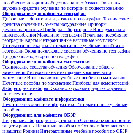
пособия по истории и обществознанию
Атласы
Экранно-
звуковые средства обучения по истории и обществознанию
Оборудование для кабинета географии
Цифровые лаборатории и датчики по географии
Технические
средства обучения
Объекты натуральные
Приборы
демонстрационные
Приборы лабораторные
Инструменты и
приспособления
Модели по географии
Печатные пособия по
географии
Карты
Интерактивные наглядные комплексы
Интерактивные карты
Интерактивные учебные пособия по
географии
Экранно-звуковые средства обучения по географии
Цифровая лаборатория по географии
Оборудование для кабинета математики
Технические средства обучения
Оборудование общего
назначения
Интерактивные наглядные комплексы по
математике
Интерактивные учебные пособия по математике
Печатные пособия по математике
Приборы для демонстраций
Лабораторные наборы
Экранно-звуковые средства обучения
по математике
Оборудование кабинета информатики
Печатные пособия по информатике
Интерактивные учебные
пособия
Оборудование для кабинета ОБЗР
Цифровые лаборатории и датчики по Основам безопасности и
защиты родины
Печатные пособия по Основам безопасности
и защиты Родины
Интерактивные учебные пособия по ОБЗР