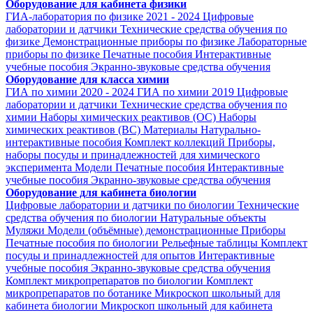
Оборудование для кабинета физики
ГИА-лаборатория по физике 2021 - 2024
Цифровые
лаборатории и датчики
Технические средства обучения по
физике
Демонстрационные приборы по физике
Лабораторные
приборы по физике
Печатные пособия
Интерактивные
учебные пособия
Экранно-звуковые средства обучения
Оборудование для класса химии
ГИА по химии 2020 - 2024
ГИА по химии 2019
Цифровые
лаборатории и датчики
Технические средства обучения по
химии
Наборы химических реактивов (ОС)
Наборы
химических реактивов (ВС)
Материалы
Натурально-
интерактивные пособия
Комплект коллекций
Приборы,
наборы посуды и принадлежностей для химического
эксперимента
Модели
Печатные пособия
Интерактивные
учебные пособия
Экранно-звуковые средства обучения
Оборудование для кабинета биологии
Цифровые лаборатории и датчики по биологии
Технические
средства обучения по биологии
Натуральные объекты
Муляжи
Модели (объёмные) демонстрационные
Приборы
Печатные пособия по биологии
Рельефные таблицы
Комплект
посуды и принадлежностей для опытов
Интерактивные
учебные пособия
Экранно-звуковые средства обучения
Комплект микропрепаратов по биологии
Комплект
микропрепаратов по ботанике
Микроскоп школьный для
кабинета биологии
Микроскоп школьный для кабинета