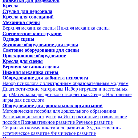
Банкетки для раздевалок
Кресла
Стулья для персонала
Кресла для совещаний
Механика сцены
Верхняя механика сцены
Нижняя механика сцены
Сценические конструкции
Одежда сцены
Звуковое оборудование для сцены
Световое оборудование для сцены
Проекционное оборудование
Кресла для сцены
Верхняя механика сцены
Нижняя механика сцены
Оборудование для кабинета психолога
Набор психолога с электронным образовательным модулем
Диагностические материалы
Набор игрушек и настольных
игр
Материалы для детского творчества
Стенды
Настольные
игры для психолога
Оборудование для дошкольных организаций
Методические пособия для дошкольного образования
Развивающие конструкторы
Интерактивные развивающие
пособия
Познавательное развитие
Речевое развитие
Социально коммуникативное развитие
Художественно-
эстетическое развитие
Физическое развитие