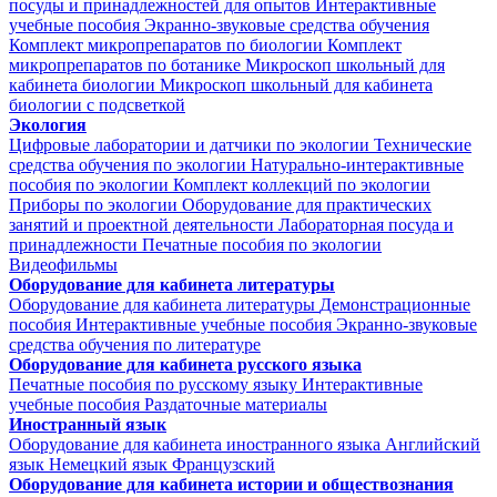
посуды и принадлежностей для опытов
Интерактивные
учебные пособия
Экранно-звуковые средства обучения
Комплект микропрепаратов по биологии
Комплект
микропрепаратов по ботанике
Микроскоп школьный для
кабинета биологии
Микроскоп школьный для кабинета
биологии с подсветкой
Экология
Цифровые лаборатории и датчики по экологии
Технические
средства обучения по экологии
Натурально-интерактивные
пособия по экологии
Комплект коллекций по экологии
Приборы по экологии
Оборудование для практических
занятий и проектной деятельности
Лабораторная посуда и
принадлежности
Печатные пособия по экологии
Видеофильмы
Оборудование для кабинета литературы
Оборудование для кабинета литературы
Демонстрационные
пособия
Интерактивные учебные пособия
Экранно-звуковые
средства обучения по литературе
Оборудование для кабинета русского языка
Печатные пособия по русскому языку
Интерактивные
учебные пособия
Раздаточные материалы
Иностранный язык
Оборудование для кабинета иностранного языка
Английский
язык
Немецкий язык
Французский
Оборудование для кабинета истории и обществознания