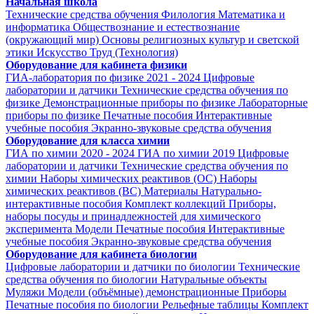
Начальная школа
Технические средства обучения
Филология
Математика и
информатика
Обществознание и естествознание
(окружающий мир)
Основы религиозных культур и светской
этики
Искусство
Труд (Технология)
Оборудование для кабинета физики
ГИА-лаборатория по физике 2021 - 2024
Цифровые
лаборатории и датчики
Технические средства обучения по
физике
Демонстрационные приборы по физике
Лабораторные
приборы по физике
Печатные пособия
Интерактивные
учебные пособия
Экранно-звуковые средства обучения
Оборудование для класса химии
ГИА по химии 2020 - 2024
ГИА по химии 2019
Цифровые
лаборатории и датчики
Технические средства обучения по
химии
Наборы химических реактивов (ОС)
Наборы
химических реактивов (ВС)
Материалы
Натурально-
интерактивные пособия
Комплект коллекций
Приборы,
наборы посуды и принадлежностей для химического
эксперимента
Модели
Печатные пособия
Интерактивные
учебные пособия
Экранно-звуковые средства обучения
Оборудование для кабинета биологии
Цифровые лаборатории и датчики по биологии
Технические
средства обучения по биологии
Натуральные объекты
Муляжи
Модели (объёмные) демонстрационные
Приборы
Печатные пособия по биологии
Рельефные таблицы
Комплект