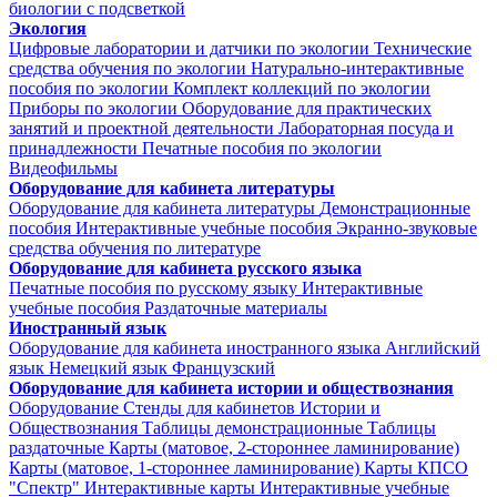
биологии с подсветкой
Экология
Цифровые лаборатории и датчики по экологии
Технические
средства обучения по экологии
Натурально-интерактивные
пособия по экологии
Комплект коллекций по экологии
Приборы по экологии
Оборудование для практических
занятий и проектной деятельности
Лабораторная посуда и
принадлежности
Печатные пособия по экологии
Видеофильмы
Оборудование для кабинета литературы
Оборудование для кабинета литературы
Демонстрационные
пособия
Интерактивные учебные пособия
Экранно-звуковые
средства обучения по литературе
Оборудование для кабинета русского языка
Печатные пособия по русскому языку
Интерактивные
учебные пособия
Раздаточные материалы
Иностранный язык
Оборудование для кабинета иностранного языка
Английский
язык
Немецкий язык
Французский
Оборудование для кабинета истории и обществознания
Оборудование
Стенды для кабинетов Истории и
Обществознания
Таблицы демонстрационные
Таблицы
раздаточные
Карты (матовое, 2-стороннее ламинирование)
Карты (матовое, 1-стороннее ламинирование)
Карты КПСО
"Спектр"
Интерактивные карты
Интерактивные учебные