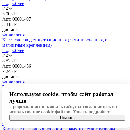
Подробнее
-14%
3 903 Р
Арт: 00001407
3 318
Р
доставка
Филология
Касса слогов демонстрационная (ламинированная, с
магнитным креплением)
Подробнее
-14%
8 523 Р
Арт: 00001456
7 245
Р
доставка
Филология
Таблицы демонстрационные "Литературное чтение 4 класс"
Подробнее
Используем cookie, чтобы сайт работал
-14%
лучше
4 167 Р
Продолжая использовать сайт, вы соглашаетесь на
Арт: 00001408
использование cookie файлов.
Узнать подробнее
3 542
Р
Принять
доставка
Филология
Комплект наглядных пособий "Грамматические разборы"