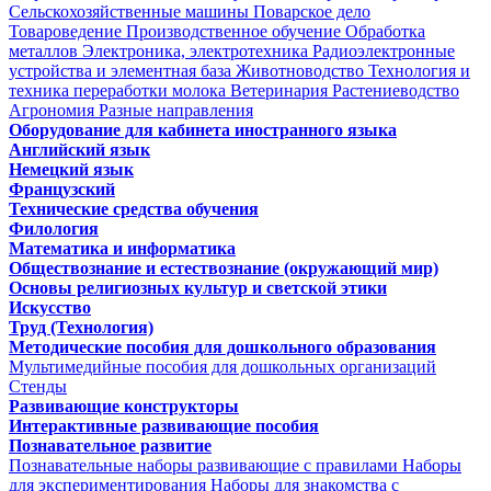
Сельскохозяйственные машины
Поварское дело
Товароведение
Производственное обучение
Обработка
металлов
Электроника, электротехника
Радиоэлектронные
устройства и элементная база
Животноводство
Технология и
техника переработки молока
Ветеринария
Растениеводство
Агрономия
Разные направления
Оборудование для кабинета иностранного языка
Английский язык
Немецкий язык
Французский
Технические средства обучения
Филология
Математика и информатика
Обществознание и естествознание (окружающий мир)
Основы религиозных культур и светской этики
Искусство
Труд (Технология)
Методические пособия для дошкольного образования
Мультимедийные пособия для дошкольных организаций
Стенды
Развивающие конструкторы
Интерактивные развивающие пособия
Познавательное развитие
Познавательные наборы развивающие с правилами
Наборы
для экспериментирования
Наборы для знакомства с