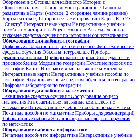
Оборудование
Стенды для кабинетов Истории и
Обществознания
Таблицы демонстрационные
Таблицы
раздаточные
Карты (матовое, 2-стороннее ламинирование)
Карты (матовое, 1-стороннее ламинирование)
Карты КПСО
"Спектр"
Интерактивные карты
Интерактивные учебные
пособия по истории и обществознанию
Атласы
Экранно-
звуковые средства обучения по истории и обществознанию
Оборудование для кабинета географии
Цифровые лаборатории и датчики по географии
Технические
средства обучения
Объекты натуральные
Приборы
демонстрационные
Приборы лабораторные
Инструменты и
приспособления
Модели по географии
Печатные пособия по
географии
Карты
Интерактивные наглядные комплексы
Интерактивные карты
Интерактивные учебные пособия по
географии
Экранно-звуковые средства обучения по географии
Цифровая лаборатория по географии
Оборудование для кабинета математики
Технические средства обучения
Оборудование общего
назначения
Интерактивные наглядные комплексы по
математике
Интерактивные учебные пособия по математике
Печатные пособия по математике
Приборы для демонстраций
Лабораторные наборы
Экранно-звуковые средства обучения
по математике
Оборудование кабинета информатики
Печатные пособия по информатике
Интерактивные учебные