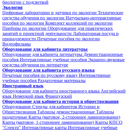
биологии с подсветкой
Экология
Цифровые лаборатории и датчики по экологии
Технические
средства обучения по экологии
Натурально-интерактивные
пособия по экологии
Комплект коллекций по экологии
Приборы по экологии
Оборудование для практических
занятий и проектной деятельности
Лабораторная посуда и
принадлежности
Печатные пособия по экологии
Видеофильмы
Оборудование для кабинета литературы
Оборудование для кабинета литературы
Демонстрационные
пособия
Интерактивные учебные пособия
Экранно-звуковые
средства обучения по литературе
Оборудование для кабинета русского языка
Печатные пособия по русскому языку
Интерактивные
учебные пособия
Раздаточные материалы
Иностранный язык
Оборудование для кабинета иностранного языка
Английский
язык
Немецкий язык
Французский
Оборудование для кабинета истории и обществознания
Оборудование
Стенды для кабинетов Истории и
Обществознания
Таблицы демонстрационные
Таблицы
раздаточные
Карты (матовое, 2-стороннее ламинирование)
Карты (матовое, 1-стороннее ламинирование)
Карты КПСО
"Спектр"
Интерактивные карты
Интерактивные учебные