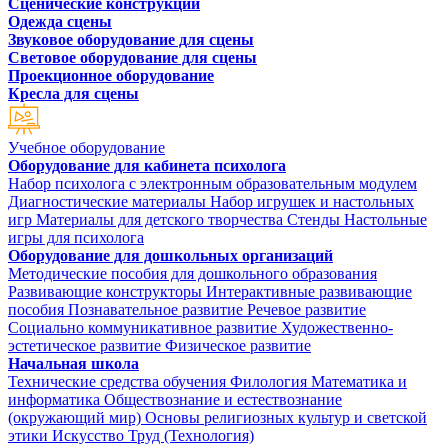
Сценические конструкции
Одежда сцены
Звуковое оборудование для сцены
Световое оборудование для сцены
Проекционное оборудование
Кресла для сцены
Учебное оборудование
Оборудование для кабинета психолога
Набор психолога с электронным образовательным модулем
Диагностические материалы
Набор игрушек и настольных
игр
Материалы для детского творчества
Стенды
Настольные
игры для психолога
Оборудование для дошкольных организаций
Методические пособия для дошкольного образования
Развивающие конструкторы
Интерактивные развивающие
пособия
Познавательное развитие
Речевое развитие
Социально коммуникативное развитие
Художественно-
эстетическое развитие
Физическое развитие
Начальная школа
Технические средства обучения
Филология
Математика и
информатика
Обществознание и естествознание
(окружающий мир)
Основы религиозных культур и светской
этики
Искусство
Труд (Технология)