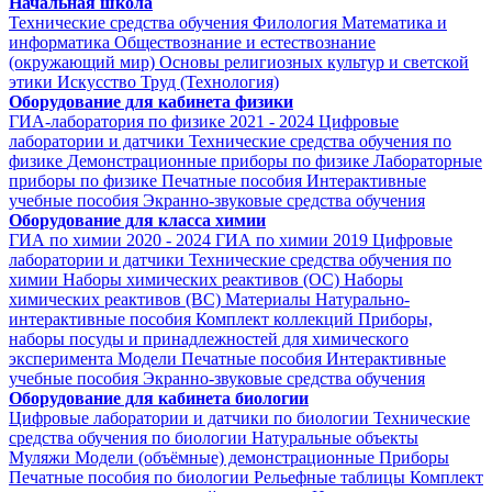
Начальная школа
Технические средства обучения
Филология
Математика и
информатика
Обществознание и естествознание
(окружающий мир)
Основы религиозных культур и светской
этики
Искусство
Труд (Технология)
Оборудование для кабинета физики
ГИА-лаборатория по физике 2021 - 2024
Цифровые
лаборатории и датчики
Технические средства обучения по
физике
Демонстрационные приборы по физике
Лабораторные
приборы по физике
Печатные пособия
Интерактивные
учебные пособия
Экранно-звуковые средства обучения
Оборудование для класса химии
ГИА по химии 2020 - 2024
ГИА по химии 2019
Цифровые
лаборатории и датчики
Технические средства обучения по
химии
Наборы химических реактивов (ОС)
Наборы
химических реактивов (ВС)
Материалы
Натурально-
интерактивные пособия
Комплект коллекций
Приборы,
наборы посуды и принадлежностей для химического
эксперимента
Модели
Печатные пособия
Интерактивные
учебные пособия
Экранно-звуковые средства обучения
Оборудование для кабинета биологии
Цифровые лаборатории и датчики по биологии
Технические
средства обучения по биологии
Натуральные объекты
Муляжи
Модели (объёмные) демонстрационные
Приборы
Печатные пособия по биологии
Рельефные таблицы
Комплект