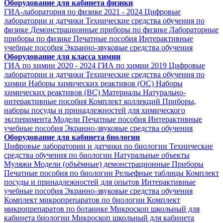
Оборудование для кабинета физики
ГИА-лаборатория по физике 2021 - 2024
Цифровые
лаборатории и датчики
Технические средства обучения по
физике
Демонстрационные приборы по физике
Лабораторные
приборы по физике
Печатные пособия
Интерактивные
учебные пособия
Экранно-звуковые средства обучения
Оборудование для класса химии
ГИА по химии 2020 - 2024
ГИА по химии 2019
Цифровые
лаборатории и датчики
Технические средства обучения по
химии
Наборы химических реактивов (ОС)
Наборы
химических реактивов (ВС)
Материалы
Натурально-
интерактивные пособия
Комплект коллекций
Приборы,
наборы посуды и принадлежностей для химического
эксперимента
Модели
Печатные пособия
Интерактивные
учебные пособия
Экранно-звуковые средства обучения
Оборудование для кабинета биологии
Цифровые лаборатории и датчики по биологии
Технические
средства обучения по биологии
Натуральные объекты
Муляжи
Модели (объёмные) демонстрационные
Приборы
Печатные пособия по биологии
Рельефные таблицы
Комплект
посуды и принадлежностей для опытов
Интерактивные
учебные пособия
Экранно-звуковые средства обучения
Комплект микропрепаратов по биологии
Комплект
микропрепаратов по ботанике
Микроскоп школьный для
кабинета биологии
Микроскоп школьный для кабинета