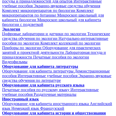
посуды и принадлежностей для опытов
Интерактивные
учебные пособия
Экранно-звуковые средства обучения
Комплект микропрепаратов по биологии
Комплект
микропрепаратов по ботанике
Микроскоп школьный для
кабинета биологии
Микроскоп школьный для кабинета
биологии с подсветкой
Экология
Цифровые лаборатории и датчики по экологии
Технические
средства обучения по экологии
Натурально-интерактивные
пособия по экологии
Комплект коллекций по экологии
Приборы по экологии
Оборудование для практических
занятий и проектной деятельности
Лабораторная посуда и
принадлежности
Печатные пособия по экологии
Видеофильмы
Оборудование для кабинета литературы
Оборудование для кабинета литературы
Демонстрационные
пособия
Интерактивные учебные пособия
Экранно-звуковые
средства обучения по литературе
Оборудование для кабинета русского языка
Печатные пособия по русскому языку
Интерактивные
учебные пособия
Раздаточные материалы
Иностранный язык
Оборудование для кабинета иностранного языка
Английский
язык
Немецкий язык
Французский
Оборудование для кабинета истории и обществознания