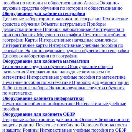
пособия по истории и обществознанию
Атласы
Экранно-
звуковые средства обучения по истории и обществознанию
Оборудование для кабинета географии
Цифровые лаборатории и датчики по географии
Технические
средства обучения
Объекты натуральные
Приборы
демонстрационные
Приборы лабораторные
Инструменты и
приспособления
Модели по географии
Печатные пособия по
географии
Карты
Интерактивные наглядные комплексы
Интерактивные карты
Интерактивные учебные пособия по
географии
Экранно-звуковые средства обучения по географии
Цифровая лаборатория по географии
Оборудование для кабинета математики
Технические средства обучения
Оборудование общего
назначения
Интерактивные наглядные комплексы по
математике
Интерактивные учебные пособия по математике
Печатные пособия по математике
Приборы для демонстраций
Лабораторные наборы
Экранно-звуковые средства обучения
по математике
Оборудование кабинета информатики
Печатные пособия по информатике
Интерактивные учебные
пособия
Оборудование для кабинета ОБЗР
Цифровые лаборатории и датчики по Основам безопасности и
защиты родины
Печатные пособия по Основам безопасности
и защиты Родины
Интерактивные учебные пособия по ОБЗР