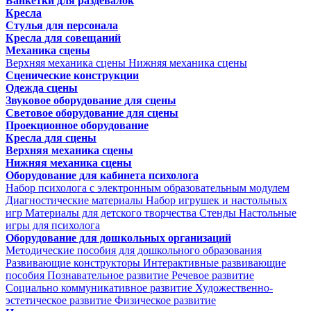
Банкетки для раздевалок
Кресла
Стулья для персонала
Кресла для совещаний
Механика сцены
Верхняя механика сцены
Нижняя механика сцены
Сценические конструкции
Одежда сцены
Звуковое оборудование для сцены
Световое оборудование для сцены
Проекционное оборудование
Кресла для сцены
Верхняя механика сцены
Нижняя механика сцены
Оборудование для кабинета психолога
Набор психолога с электронным образовательным модулем
Диагностические материалы
Набор игрушек и настольных
игр
Материалы для детского творчества
Стенды
Настольные
игры для психолога
Оборудование для дошкольных организаций
Методические пособия для дошкольного образования
Развивающие конструкторы
Интерактивные развивающие
пособия
Познавательное развитие
Речевое развитие
Социально коммуникативное развитие
Художественно-
эстетическое развитие
Физическое развитие