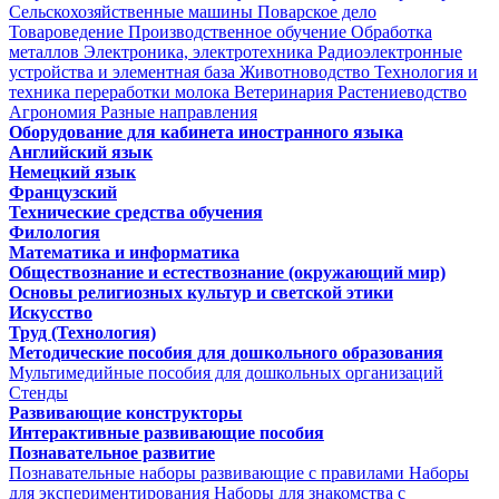
Сельскохозяйственные машины
Поварское дело
Товароведение
Производственное обучение
Обработка
металлов
Электроника, электротехника
Радиоэлектронные
устройства и элементная база
Животноводство
Технология и
техника переработки молока
Ветеринария
Растениеводство
Агрономия
Разные направления
Оборудование для кабинета иностранного языка
Английский язык
Немецкий язык
Французский
Технические средства обучения
Филология
Математика и информатика
Обществознание и естествознание (окружающий мир)
Основы религиозных культур и светской этики
Искусство
Труд (Технология)
Методические пособия для дошкольного образования
Мультимедийные пособия для дошкольных организаций
Стенды
Развивающие конструкторы
Интерактивные развивающие пособия
Познавательное развитие
Познавательные наборы развивающие с правилами
Наборы
для экспериментирования
Наборы для знакомства с