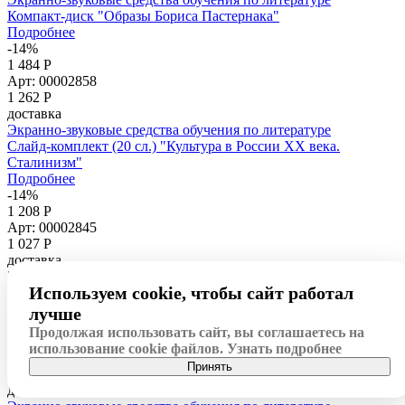
Компакт-диск "Образы Бориса Пастернака"
Подробнее
-14%
1 484 Р
Арт: 00002858
1 262
Р
доставка
Экранно-звуковые средства обучения по литературе
Слайд-комплект (20 сл.) "Культура в России XX века.
Сталинизм"
Подробнее
-14%
1 208 Р
Арт: 00002845
1 027
Р
доставка
Экранно-звуковые средства обучения по литературе
Используем cookie, чтобы сайт работал
Компакт-диск "А.С. Пушкин. Лицейские годы"
Подробнее
лучше
-14%
Продолжая использовать сайт, вы соглашаетесь на
1 208 Р
использование cookie файлов.
Узнать подробнее
Арт: 00002850
Принять
1 027
Р
доставка