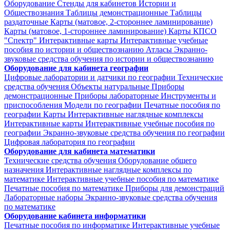
Оборудование
Стенды для кабинетов Истории и
Обществознания
Таблицы демонстрационные
Таблицы
раздаточные
Карты (матовое, 2-стороннее ламинирование)
Карты (матовое, 1-стороннее ламинирование)
Карты КПСО
"Спектр"
Интерактивные карты
Интерактивные учебные
пособия по истории и обществознанию
Атласы
Экранно-
звуковые средства обучения по истории и обществознанию
Оборудование для кабинета географии
Цифровые лаборатории и датчики по географии
Технические
средства обучения
Объекты натуральные
Приборы
демонстрационные
Приборы лабораторные
Инструменты и
приспособления
Модели по географии
Печатные пособия по
географии
Карты
Интерактивные наглядные комплексы
Интерактивные карты
Интерактивные учебные пособия по
географии
Экранно-звуковые средства обучения по географии
Цифровая лаборатория по географии
Оборудование для кабинета математики
Технические средства обучения
Оборудование общего
назначения
Интерактивные наглядные комплексы по
математике
Интерактивные учебные пособия по математике
Печатные пособия по математике
Приборы для демонстраций
Лабораторные наборы
Экранно-звуковые средства обучения
по математике
Оборудование кабинета информатики
Печатные пособия по информатике
Интерактивные учебные