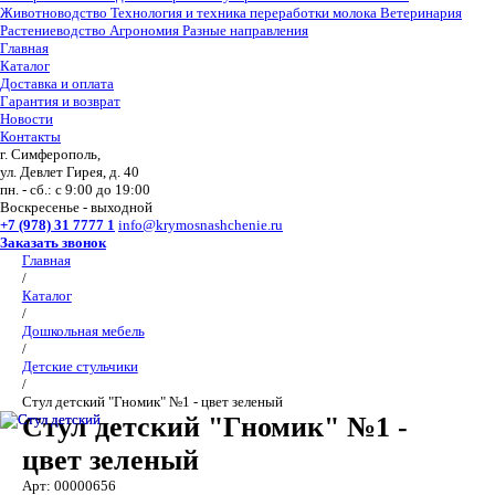
Животноводство
Технология и техника переработки молока
Ветеринария
Растениеводство
Агрономия
Разные направления
Главная
Каталог
Доставка и оплата
Гарантия и возврат
Новости
Контакты
г. Симферополь,
ул. Девлет Гирея, д. 40
пн. - сб.: с 9:00 до 19:00
Воскресенье - выходной
+7 (978) 31 7777 1
info@krymosnashchenie.ru
Заказать звонок
Главная
/
Каталог
/
Дошкольная мебель
/
Детские стульчики
/
Стул детский "Гномик" №1 - цвет зеленый
Стул детский "Гномик" №1 -
цвет зеленый
Арт: 00000656