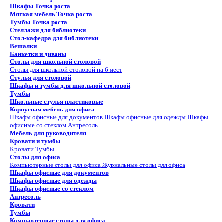
Шкафы Точка роста
Мягкая мебель Точка роста
Тумбы Точка роста
Стеллажи для библиотеки
Стол-кафедра для библиотеки
Вешалки
Банкетки и диваны
Столы для школьной столовой
Столы для школьной столовой на 6 мест
Стулья для столовой
Шкафы и тумбы для школьной столовой
Тумбы
Школьные стулья пластиковые
Корпусная мебель для офиса
Шкафы офисные для документов
Шкафы офисные для одежды
Шкафы
офисные со стеклом
Антресоль
Мебель для руководителя
Кровати и тумбы
Кровати
Тумбы
Столы для офиса
Компьютерные столы для офиса
Журнальные столы для офиса
Шкафы офисные для документов
Шкафы офисные для одежды
Шкафы офисные со стеклом
Антресоль
Кровати
Тумбы
Компьютерные столы для офиса