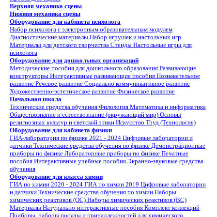
Верхняя механика сцены
Нижняя механика сцены
Оборудование для кабинета психолога
Набор психолога с электронным образовательным модулем
Диагностические материалы
Набор игрушек и настольных игр
Материалы для детского творчества
Стенды
Настольные игры для
психолога
Оборудование для дошкольных организаций
Методические пособия для дошкольного образования
Развивающие
конструкторы
Интерактивные развивающие пособия
Познавательное
развитие
Речевое развитие
Социально коммуникативное развитие
Художественно-эстетическое развитие
Физическое развитие
Начальная школа
Технические средства обучения
Филология
Математика и информатика
Обществознание и естествознание (окружающий мир)
Основы
религиозных культур и светской этики
Искусство
Труд (Технология)
Оборудование для кабинета физики
ГИА-лаборатория по физике 2021 - 2024
Цифровые лаборатории и
датчики
Технические средства обучения по физике
Демонстрационные
приборы по физике
Лабораторные приборы по физике
Печатные
пособия
Интерактивные учебные пособия
Экранно-звуковые средства
обучения
Оборудование для класса химии
ГИА по химии 2020 - 2024
ГИА по химии 2019
Цифровые лаборатории
и датчики
Технические средства обучения по химии
Наборы
химических реактивов (ОС)
Наборы химических реактивов (ВС)
Материалы
Натурально-интерактивные пособия
Комплект коллекций
Приборы, наборы посуды и принадлежностей для химического