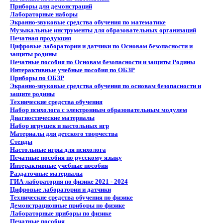
Приборы для демонстраций
Лабораторные наборы
Экранно-звуковые средства обучения по математике
Музыкальные инструменты для образовательных организаций
Печатная продукция
Цифровые лаборатории и датчики по Основам безопасности и
защиты родины
Печатные пособия по Основам безопасности и защиты Родины
Интерактивные учебные пособия по ОБЗР
Приборы по ОБЗР
Экранно-звуковые средства обучения по основам безопасности и
защите родины
Технические средства обучения
Набор психолога с электронным образовательным модулем
Диагностические материалы
Набор игрушек и настольных игр
Материалы для детского творчества
Стенды
Настольные игры для психолога
Печатные пособия по русскому языку
Интерактивные учебные пособия
Раздаточные материалы
ГИА-лаборатория по физике 2021 - 2024
Цифровые лаборатории и датчики
Технические средства обучения по физике
Демонстрационные приборы по физике
Лабораторные приборы по физике
Печатные пособия