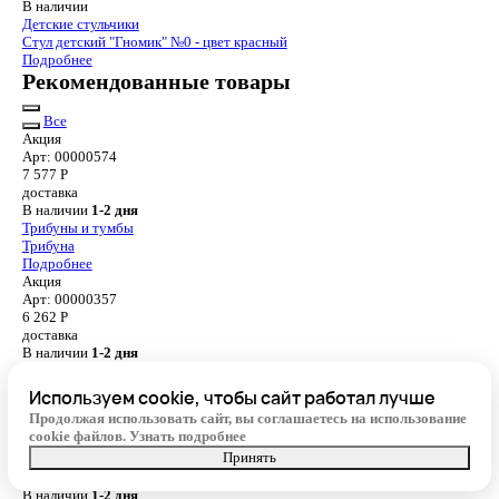
В наличии
Детские стульчики
Стул детский "Гномик" №0 - цвет красный
Подробнее
Рекомендованные товары
Все
Акция
Арт: 00000574
7 577
Р
доставка
В наличии
1-2 дня
Трибуны и тумбы
Трибуна
Подробнее
Акция
Арт: 00000357
6 262
Р
доставка
В наличии
1-2 дня
Парты двухместные
Стол учебный 2-местный "Модерн №4"
Используем cookie, чтобы сайт работал лучше
Подробнее
Продолжая использовать сайт, вы соглашаетесь на использование
Акция
cookie файлов.
Узнать подробнее
Арт: 00000570
Принять
11 955
Р
доставка
В наличии
1-2 дня