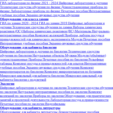
ГИА-лаборатория по физике 2021 - 2024
Цифровые лаборатории и датчики
Технические средства обучения по физике
Демонстрационные приборы по
физике
Лабораторные приборы по физике
Печатные пособия
Интерактивные
учебные пособия
Экранно-звуковые средства обучения
Оборудование для класса химии
ГИА по химии 2020 - 2024
ГИА по химии 2019
Цифровые лаборатории и
датчики
Технические средства обучения по химии
Наборы химических
реактивов (ОС)
Наборы химических реактивов (ВС)
Материалы
Натурально-
интерактивные пособия
Комплект коллекций
Приборы, наборы посуды и
принадлежностей для химического эксперимента
Модели
Печатные пособия
Интерактивные учебные пособия
Экранно-звуковые средства обучения
Оборудование для кабинета биологии
Цифровые лаборатории и датчики по биологии
Технические средства
обучения по биологии
Натуральные объекты
Муляжи
Модели (объёмные)
демонстрационные
Приборы
Печатные пособия по биологии
Рельефные
таблицы
Комплект посуды и принадлежностей для опытов
Интерактивные
учебные пособия
Экранно-звуковые средства обучения
Комплект
микропрепаратов по биологии
Комплект микропрепаратов по ботанике
Микроскоп школьный для кабинета биологии
Микроскоп школьный для
кабинета биологии с подсветкой
Экология
Цифровые лаборатории и датчики по экологии
Технические средства обучения
по экологии
Натурально-интерактивные пособия по экологии
Комплект
коллекций по экологии
Приборы по экологии
Оборудование для практических
занятий и проектной деятельности
Лабораторная посуда и принадлежности
Печатные пособия по экологии
Видеофильмы
Оборудование для кабинета литературы
Оборудование для кабинета литературы
Демонстрационные пособия