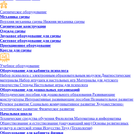
Сценическое оборудование
Механика сцены
Верхняя механика сцены
Нижняя механика сцены
Сценические конструкции
Одежда сцены
Звуковое оборудование для сцены
Световое оборудование для сцены
Проекционное оборудование
Кресла для сцены
Учебное оборудование
Оборудование для кабинета психолога
Набор психолога с электронным образовательным модулем
Диагностические
материалы
Набор игрушек и настольных игр
Материалы для детского
творчества
Стенды
Настольные игры для психолога
Оборудование для дошкольных организаций
Методические пособия для дошкольного образования
Развивающие
конструкторы
Интерактивные развивающие пособия
Познавательное развитие
Речевое развитие
Социально коммуникативное развитие
Художественно-
эстетическое развитие
Физическое развитие
Начальная школа
Технические средства обучения
Филология
Математика и информатика
Обществознание и естествознание (окружающий мир)
Основы религиозных
культур и светской этики
Искусство
Труд (Технология)
Оборудование для кабинета физики