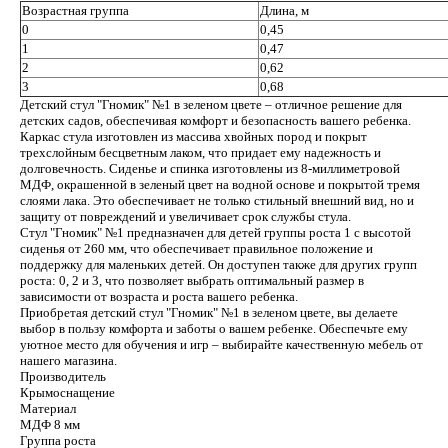
Возрастная группа
Длина, м
0
0,45
1
0,47
2
0,62
3
0,68
Детский стул "Гномик" №1 в зеленом цвете – отличное решение для
детских садов, обеспечивая комфорт и безопасность вашего ребенка.
Каркас стула изготовлен из массива хвойных пород и покрыт
трехслойным бесцветным лаком, что придает ему надежность и
долговечность. Сиденье и спинка изготовлены из 8-миллиметровой
МДФ, окрашенной в зеленый цвет на водной основе и покрытой тремя
слоями лака. Это обеспечивает не только стильный внешний вид, но и
защиту от повреждений и увеличивает срок службы стула.
Стул "Гномик" №1 предназначен для детей группы роста 1 с высотой
сиденья от 260 мм, что обеспечивает правильное положение и
поддержку для маленьких детей. Он доступен также для других групп
роста: 0, 2 и 3, что позволяет выбрать оптимальный размер в
зависимости от возраста и роста вашего ребенка.
Приобретая детский стул "Гномик" №1 в зеленом цвете, вы делаете
выбор в пользу комфорта и заботы о вашем ребенке. Обеспечьте ему
уютное место для обучения и игр – выбирайте качественную мебель от
нашего магазина.
Производитель
Крымоснащение
Материал
МДФ 8 мм
Группа роста