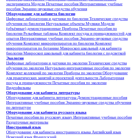
эксперимента
Модели
Печатные пособия
Интерактивные учебные
пособия
Экранно-звуковые средства обучения
Оборудование для кабинета биологии
Цифровые лаборатории и датчики по биологии
Технические средства
обучения по биологии
Натуральные объекты
Муляжи
Модели
(объёмные) демонстрационные
Приборы
Печатные пособия по
биологии
Рельефные таблицы
Комплект посуды и принадлежностей для
опытов
Интерактивные учебные пособия
Экранно-звуковые средства
обучения
Комплект микропрепаратов по биологии
Комплект
микропрепаратов по ботанике
Микроскоп школьный для кабинета
биологии
Микроскоп школьный для кабинета биологии с подсветкой
Экология
Цифровые лаборатории и датчики по экологии
Технические средства
обучения по экологии
Натурально-интерактивные пособия по экологии
Комплект коллекций по экологии
Приборы по экологии
Оборудование
для практических занятий и проектной деятельности
Лабораторная
посуда и принадлежности
Печатные пособия по экологии
Видеофильмы
Оборудование для кабинета литературы
Оборудование для кабинета литературы
Демонстрационные пособия
Интерактивные учебные пособия
Экранно-звуковые средства обучения
по литературе
Оборудование для кабинета русского языка
Печатные пособия по русскому языку
Интерактивные учебные пособия
Раздаточные материалы
Иностранный язык
Оборудование для кабинета иностранного языка
Английский язык
Немецкий язык
Французский