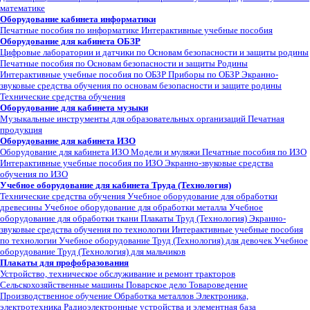
математике
Оборудование кабинета информатики
Печатные пособия по информатике
Интерактивные учебные пособия
Оборудование для кабинета ОБЗР
Цифровые лаборатории и датчики по Основам безопасности и защиты родины
Печатные пособия по Основам безопасности и защиты Родины
Интерактивные учебные пособия по ОБЗР
Приборы по ОБЗР
Экранно-
звуковые средства обучения по основам безопасности и защите родины
Технические средства обучения
Оборудование для кабинета музыки
Музыкальные инструменты для образовательных организаций
Печатная
продукция
Оборудование для кабинета ИЗО
Оборудование для кабинета ИЗО
Модели и муляжи
Печатные пособия по ИЗО
Интерактивные учебные пособия по ИЗО
Экранно-звуковые средства
обучения по ИЗО
Учебное оборудование для кабинета Труда (Технология)
Технические средства обучения
Учебное оборудование для обработки
древесины
Учебное оборудование для обработки металла
Учебное
оборудование для обработки ткани
Плакаты Труд (Технология)
Экранно-
звуковые средства обучения по технологии
Интерактивные учебные пособия
по технологии
Учебное оборудование Труд (Технология) для девочек
Учебное
оборудование Труд (Технология) для мальчиков
Плакаты для профобразования
Устройство, техническое обслуживание и ремонт тракторов
Сельскохозяйственные машины
Поварское дело
Товароведение
Производственное обучение
Обработка металлов
Электроника,
электротехника
Радиоэлектронные устройства и элементная база