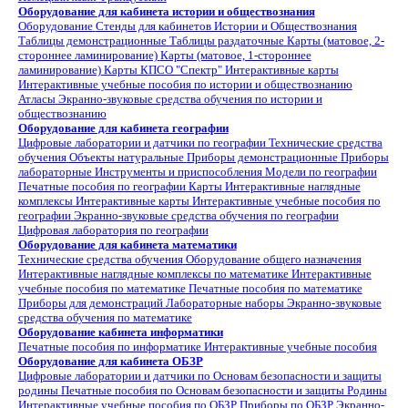
Оборудование для кабинета истории и обществознания
Оборудование
Стенды для кабинетов Истории и Обществознания
Таблицы демонстрационные
Таблицы раздаточные
Карты (матовое, 2-
стороннее ламинирование)
Карты (матовое, 1-стороннее
ламинирование)
Карты КПСО "Спектр"
Интерактивные карты
Интерактивные учебные пособия по истории и обществознанию
Атласы
Экранно-звуковые средства обучения по истории и
обществознанию
Оборудование для кабинета географии
Цифровые лаборатории и датчики по географии
Технические средства
обучения
Объекты натуральные
Приборы демонстрационные
Приборы
лабораторные
Инструменты и приспособления
Модели по географии
Печатные пособия по географии
Карты
Интерактивные наглядные
комплексы
Интерактивные карты
Интерактивные учебные пособия по
географии
Экранно-звуковые средства обучения по географии
Цифровая лаборатория по географии
Оборудование для кабинета математики
Технические средства обучения
Оборудование общего назначения
Интерактивные наглядные комплексы по математике
Интерактивные
учебные пособия по математике
Печатные пособия по математике
Приборы для демонстраций
Лабораторные наборы
Экранно-звуковые
средства обучения по математике
Оборудование кабинета информатики
Печатные пособия по информатике
Интерактивные учебные пособия
Оборудование для кабинета ОБЗР
Цифровые лаборатории и датчики по Основам безопасности и защиты
родины
Печатные пособия по Основам безопасности и защиты Родины
Интерактивные учебные пособия по ОБЗР
Приборы по ОБЗР
Экранно-