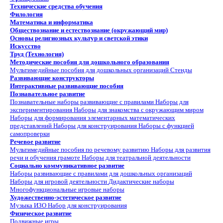
Технические средства обучения
Филология
Математика и информатика
Обществознание и естествознание (окружающий мир)
Основы религиозных культур и светской этики
Искусство
Труд (Технология)
Методические пособия для дошкольного образования
Мультимедийные пособия для дошкольных организаций
Стенды
Развивающие конструкторы
Интерактивные развивающие пособия
Познавательное развитие
Познавательные наборы развивающие с правилами
Наборы для
экспериментирования
Наборы для знакомства с окружающим миром
Наборы для формирования элементарных математических
представлений
Наборы для конструирования
Наборы с функцией
самопроверки
Речевое развитие
Мультимедийные пособия по речевому развитию
Наборы для развития
речи и обучения грамоте
Наборы для театральной деятельности
Социально коммуникативное развитие
Наборы развивающие с правилами для дошкольных организаций
Наборы для игровой деятельности
Дидактические наборы
Многофункциональные игровые наборы
Художественно-эстетическое развитие
Музыка
ИЗО
Набор для конструирования
Физическое развитие
Подвижные игры