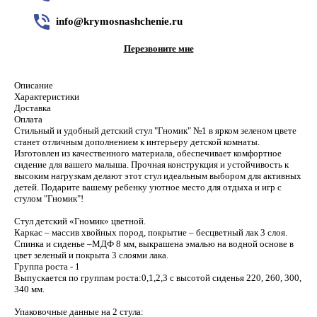
info@krymosnashchenie.ru
Перезвоните мне
Описание
Характеристики
Доставка
Оплата
Стильный и удобный детский стул "Гномик" №1 в ярком зеленом цвете
станет отличным дополнением к интерьеру детской комнаты.
Изготовлен из качественного материала, обеспечивает комфортное
сидение для вашего малыша. Прочная конструкция и устойчивость к
высоким нагрузкам делают этот стул идеальным выбором для активных
детей. Подарите вашему ребенку уютное место для отдыха и игр с
стулом "Гномик"!
Стул детский «Гномик» цветной.
Каркас – массив хвойных пород, покрытие – бесцветный лак 3 слоя.
Спинка и сиденье –МДФ 8 мм, выкрашена эмалью на водной основе в
цвет зеленый и покрыта 3 слоями лака.
Группа роста - 1
Выпускается по группам роста:0,1,2,3 с высотой сиденья 220, 260, 300,
340 мм.
Упаковочные данные на 2 стула: