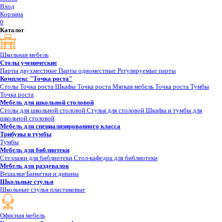
Вход
Корзина
0
Каталог
Школьная мебель
Столы ученические
Парты двухместные
Парты одноместные
Регулируемые парты
Комплекс "Точка роста"
Столы Точка роста
Шкафы Точка роста
Мягкая мебель Точка роста
Тумбы
Точка роста
Мебель для школьной столовой
Столы для школьной столовой
Стулья для столовой
Шкафы и тумбы для
школьной столовой
Мебель для специализированного класса
Трибуны и тумбы
Тумбы
Мебель для библиотеки
Стеллажи для библиотеки
Стол-кафедра для библиотеки
Мебель для раздевалок
Вешалки
Банкетки и диваны
Школьные стулья
Школьные стулья пластиковые
Офисная мебель