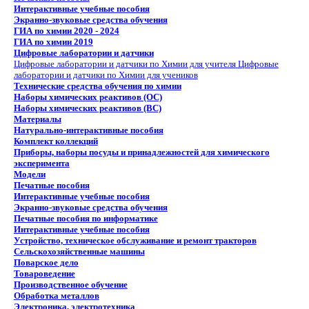
Интерактивные учебные пособия
Экранно-звуковые средства обучения
ГИА по химии 2020 - 2024
ГИА по химии 2019
Цифровые лаборатории и датчики
Цифровые лаборатории и датчики по Химии для учителя
Цифровые
лаборатории и датчики по Химии для учеников
Технические средства обучения по химии
Наборы химических реактивов (ОС)
Наборы химических реактивов (ВС)
Материалы
Натурально-интерактивные пособия
Комплект коллекций
Приборы, наборы посуды и принадлежностей для химического
эксперимента
Модели
Печатные пособия
Интерактивные учебные пособия
Экранно-звуковые средства обучения
Печатные пособия по информатике
Интерактивные учебные пособия
Устройство, техническое обслуживание и ремонт тракторов
Сельскохозяйственные машины
Поварское дело
Товароведение
Производственное обучение
Обработка металлов
Электроника, электротехника