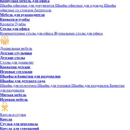
Корпусная мебель для офиса
Шкафы офисные для документов
Шкафы офисные для одежды
Шкафы
офисные со стеклом
Антресоль
Мебель для руководителя
Кровати и тумбы
Кровати
Тумбы
Столы для офиса
Компьютерные столы для офиса
Журнальные столы для офиса
Дошкольная мебель
Детские стульчики
Детские столы
Столы для дошколят
Кроватки детские
Игровые стеллажи
Шкафы и банкетки для раздевалки
Шкафы для детского сада
Шкафы для полотенец
Шкафы для горшков
Шкафы для раздевалок
Банкетки
для раздевалок
Мягкая мебель
Игровая мебель
Кресла и стулья
Кресла
Стулья для персонала
Кресла для совещаний