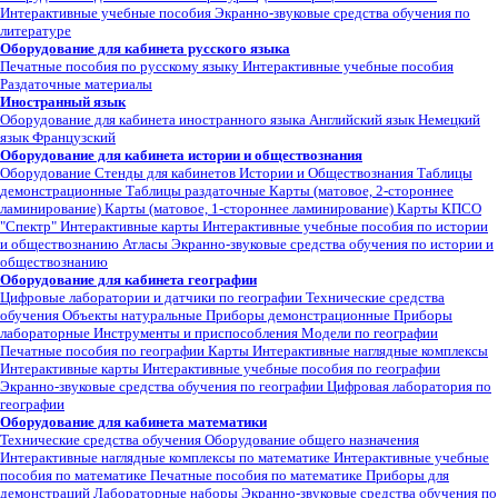
Интерактивные учебные пособия
Экранно-звуковые средства обучения по
литературе
Оборудование для кабинета русского языка
Печатные пособия по русскому языку
Интерактивные учебные пособия
Раздаточные материалы
Иностранный язык
Оборудование для кабинета иностранного языка
Английский язык
Немецкий
язык
Французский
Оборудование для кабинета истории и обществознания
Оборудование
Стенды для кабинетов Истории и Обществознания
Таблицы
демонстрационные
Таблицы раздаточные
Карты (матовое, 2-стороннее
ламинирование)
Карты (матовое, 1-стороннее ламинирование)
Карты КПСО
"Спектр"
Интерактивные карты
Интерактивные учебные пособия по истории
и обществознанию
Атласы
Экранно-звуковые средства обучения по истории и
обществознанию
Оборудование для кабинета географии
Цифровые лаборатории и датчики по географии
Технические средства
обучения
Объекты натуральные
Приборы демонстрационные
Приборы
лабораторные
Инструменты и приспособления
Модели по географии
Печатные пособия по географии
Карты
Интерактивные наглядные комплексы
Интерактивные карты
Интерактивные учебные пособия по географии
Экранно-звуковые средства обучения по географии
Цифровая лаборатория по
географии
Оборудование для кабинета математики
Технические средства обучения
Оборудование общего назначения
Интерактивные наглядные комплексы по математике
Интерактивные учебные
пособия по математике
Печатные пособия по математике
Приборы для
демонстраций
Лабораторные наборы
Экранно-звуковые средства обучения по