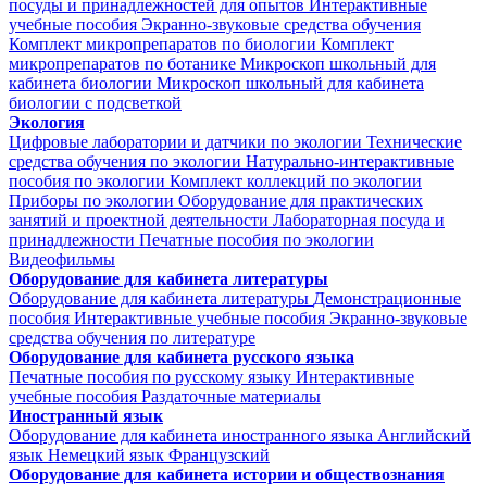
посуды и принадлежностей для опытов
Интерактивные
учебные пособия
Экранно-звуковые средства обучения
Комплект микропрепаратов по биологии
Комплект
микропрепаратов по ботанике
Микроскоп школьный для
кабинета биологии
Микроскоп школьный для кабинета
биологии с подсветкой
Экология
Цифровые лаборатории и датчики по экологии
Технические
средства обучения по экологии
Натурально-интерактивные
пособия по экологии
Комплект коллекций по экологии
Приборы по экологии
Оборудование для практических
занятий и проектной деятельности
Лабораторная посуда и
принадлежности
Печатные пособия по экологии
Видеофильмы
Оборудование для кабинета литературы
Оборудование для кабинета литературы
Демонстрационные
пособия
Интерактивные учебные пособия
Экранно-звуковые
средства обучения по литературе
Оборудование для кабинета русского языка
Печатные пособия по русскому языку
Интерактивные
учебные пособия
Раздаточные материалы
Иностранный язык
Оборудование для кабинета иностранного языка
Английский
язык
Немецкий язык
Французский
Оборудование для кабинета истории и обществознания