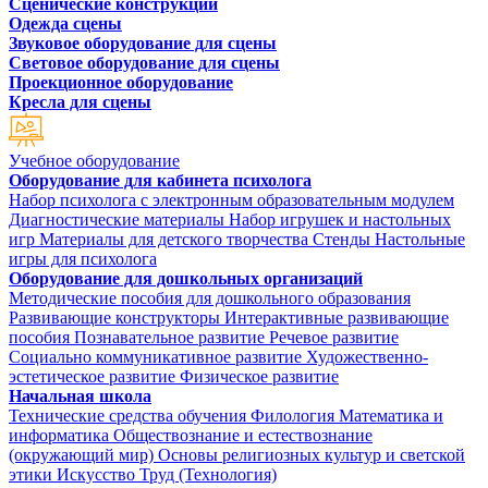
Сценические конструкции
Одежда сцены
Звуковое оборудование для сцены
Световое оборудование для сцены
Проекционное оборудование
Кресла для сцены
Учебное оборудование
Оборудование для кабинета психолога
Набор психолога с электронным образовательным модулем
Диагностические материалы
Набор игрушек и настольных
игр
Материалы для детского творчества
Стенды
Настольные
игры для психолога
Оборудование для дошкольных организаций
Методические пособия для дошкольного образования
Развивающие конструкторы
Интерактивные развивающие
пособия
Познавательное развитие
Речевое развитие
Социально коммуникативное развитие
Художественно-
эстетическое развитие
Физическое развитие
Начальная школа
Технические средства обучения
Филология
Математика и
информатика
Обществознание и естествознание
(окружающий мир)
Основы религиозных культур и светской
этики
Искусство
Труд (Технология)