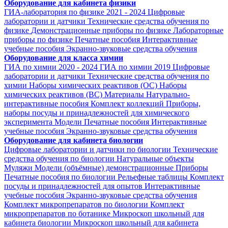
Оборудование для кабинета физики
ГИА-лаборатория по физике 2021 - 2024
Цифровые
лаборатории и датчики
Технические средства обучения по
физике
Демонстрационные приборы по физике
Лабораторные
приборы по физике
Печатные пособия
Интерактивные
учебные пособия
Экранно-звуковые средства обучения
Оборудование для класса химии
ГИА по химии 2020 - 2024
ГИА по химии 2019
Цифровые
лаборатории и датчики
Технические средства обучения по
химии
Наборы химических реактивов (ОС)
Наборы
химических реактивов (ВС)
Материалы
Натурально-
интерактивные пособия
Комплект коллекций
Приборы,
наборы посуды и принадлежностей для химического
эксперимента
Модели
Печатные пособия
Интерактивные
учебные пособия
Экранно-звуковые средства обучения
Оборудование для кабинета биологии
Цифровые лаборатории и датчики по биологии
Технические
средства обучения по биологии
Натуральные объекты
Муляжи
Модели (объёмные) демонстрационные
Приборы
Печатные пособия по биологии
Рельефные таблицы
Комплект
посуды и принадлежностей для опытов
Интерактивные
учебные пособия
Экранно-звуковые средства обучения
Комплект микропрепаратов по биологии
Комплект
микропрепаратов по ботанике
Микроскоп школьный для
кабинета биологии
Микроскоп школьный для кабинета