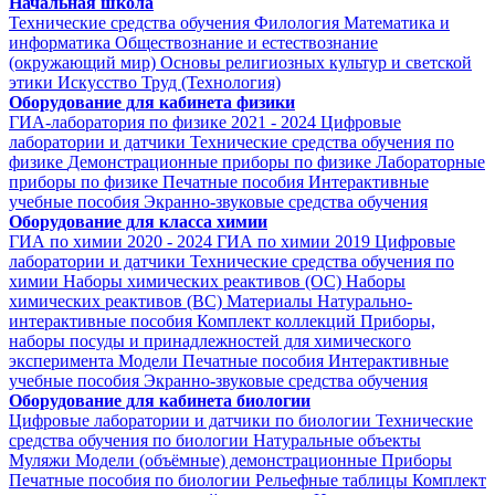
Начальная школа
Технические средства обучения
Филология
Математика и
информатика
Обществознание и естествознание
(окружающий мир)
Основы религиозных культур и светской
этики
Искусство
Труд (Технология)
Оборудование для кабинета физики
ГИА-лаборатория по физике 2021 - 2024
Цифровые
лаборатории и датчики
Технические средства обучения по
физике
Демонстрационные приборы по физике
Лабораторные
приборы по физике
Печатные пособия
Интерактивные
учебные пособия
Экранно-звуковые средства обучения
Оборудование для класса химии
ГИА по химии 2020 - 2024
ГИА по химии 2019
Цифровые
лаборатории и датчики
Технические средства обучения по
химии
Наборы химических реактивов (ОС)
Наборы
химических реактивов (ВС)
Материалы
Натурально-
интерактивные пособия
Комплект коллекций
Приборы,
наборы посуды и принадлежностей для химического
эксперимента
Модели
Печатные пособия
Интерактивные
учебные пособия
Экранно-звуковые средства обучения
Оборудование для кабинета биологии
Цифровые лаборатории и датчики по биологии
Технические
средства обучения по биологии
Натуральные объекты
Муляжи
Модели (объёмные) демонстрационные
Приборы
Печатные пособия по биологии
Рельефные таблицы
Комплект