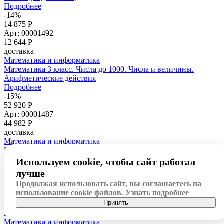
Подробнее
-14%
14 875 Р
Арт: 00001492
12 644
Р
доставка
Математика и информатика
Математика 3 класс. Числа до 1000. Числа и величины.
Арифметические действия
Подробнее
-15%
52 920 Р
Арт: 00001487
44 982
Р
доставка
Математика и информатика
Интерактивный наглядный комплекс для начальной школы
"Математика"
Используем cookie, чтобы сайт работал
Подробнее
лучше
-14%
Продолжая использовать сайт, вы соглашаетесь на
14 875 Р
использование cookie файлов.
Узнать подробнее
Арт: 00001489
Принять
12 644
Р
доставка
Математика и информатика