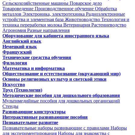
Сельскохозяйственные машины
Поварское дело
Товароведение
Производственное обучение
Обработка
металлов
Электроника, электротехника
Радиоэлектронные
устройства и элементная база
Животноводство
Технология и
техника переработки молока
Ветеринария
Растениеводство
Агрономия
Разные направления
Оборудование для кабинета иностранного языка
Английский язык
Немецкий язык
Французский
Технические средства обучения
Филология
Математика и информатика
Обществознание и естествознание (окружающий мир)
Основы религиозных культур и светской этики
Искусство
Труд (Технология)
Методические пособия для дошкольного образования
Мультимедийные пособия для дошкольных организаций
Стенды
Развивающие конструкторы
Интерактивные развивающие пособия
Познавательное развитие
Познавательные наборы развивающие с правилами
Наборы
для экспериментирования
Наборы для знакомства с