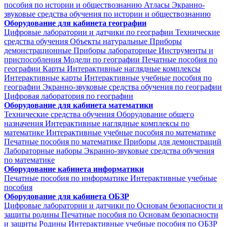
пособия по истории и обществознанию
Атласы
Экранно-
звуковые средства обучения по истории и обществознанию
Оборудование для кабинета географии
Цифровые лаборатории и датчики по географии
Технические
средства обучения
Объекты натуральные
Приборы
демонстрационные
Приборы лабораторные
Инструменты и
приспособления
Модели по географии
Печатные пособия по
географии
Карты
Интерактивные наглядные комплексы
Интерактивные карты
Интерактивные учебные пособия по
географии
Экранно-звуковые средства обучения по географии
Цифровая лаборатория по географии
Оборудование для кабинета математики
Технические средства обучения
Оборудование общего
назначения
Интерактивные наглядные комплексы по
математике
Интерактивные учебные пособия по математике
Печатные пособия по математике
Приборы для демонстраций
Лабораторные наборы
Экранно-звуковые средства обучения
по математике
Оборудование кабинета информатики
Печатные пособия по информатике
Интерактивные учебные
пособия
Оборудование для кабинета ОБЗР
Цифровые лаборатории и датчики по Основам безопасности и
защиты родины
Печатные пособия по Основам безопасности
и защиты Родины
Интерактивные учебные пособия по ОБЗР