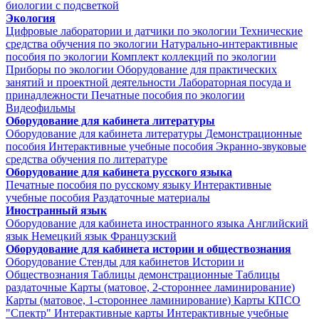
биологии с подсветкой
Экология
Цифровые лаборатории и датчики по экологии
Технические
средства обучения по экологии
Натурально-интерактивные
пособия по экологии
Комплект коллекций по экологии
Приборы по экологии
Оборудование для практических
занятий и проектной деятельности
Лабораторная посуда и
принадлежности
Печатные пособия по экологии
Видеофильмы
Оборудование для кабинета литературы
Оборудование для кабинета литературы
Демонстрационные
пособия
Интерактивные учебные пособия
Экранно-звуковые
средства обучения по литературе
Оборудование для кабинета русского языка
Печатные пособия по русскому языку
Интерактивные
учебные пособия
Раздаточные материалы
Иностранный язык
Оборудование для кабинета иностранного языка
Английский
язык
Немецкий язык
Французский
Оборудование для кабинета истории и обществознания
Оборудование
Стенды для кабинетов Истории и
Обществознания
Таблицы демонстрационные
Таблицы
раздаточные
Карты (матовое, 2-стороннее ламинирование)
Карты (матовое, 1-стороннее ламинирование)
Карты КПСО
"Спектр"
Интерактивные карты
Интерактивные учебные