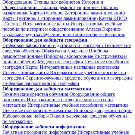
Оборудование
Стенды для кабинетов Истории и
Обществознания
Таблицы демонстрационные
Таблицы
раздаточные
Карты (матовое, 2-стороннее ламинирование)
Карты (матовое, 1-стороннее ламинирование)
Карты КПСО
"Спектр"
Интерактивные карты
Интерактивные учебные
пособия по истории и обществознанию
Атласы
Экранно-
звуковые средства обучения по истории и обществознанию
Оборудование для кабинета географии
Цифровые лаборатории и датчики по географии
Технические
средства обучения
Объекты натуральные
Приборы
демонстрационные
Приборы лабораторные
Инструменты и
приспособления
Модели по географии
Печатные пособия по
географии
Карты
Интерактивные наглядные комплексы
Интерактивные карты
Интерактивные учебные пособия по
географии
Экранно-звуковые средства обучения по географии
Цифровая лаборатория по географии
Оборудование для кабинета математики
Технические средства обучения
Оборудование общего
назначения
Интерактивные наглядные комплексы по
математике
Интерактивные учебные пособия по математике
Печатные пособия по математике
Приборы для демонстраций
Лабораторные наборы
Экранно-звуковые средства обучения
по математике
Оборудование кабинета информатики
Печатные пособия по информатике
Интерактивные учебные