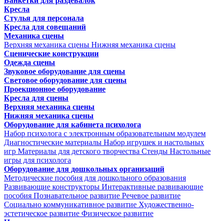
Банкетки для раздевалок
Кресла
Стулья для персонала
Кресла для совещаний
Механика сцены
Верхняя механика сцены
Нижняя механика сцены
Сценические конструкции
Одежда сцены
Звуковое оборудование для сцены
Световое оборудование для сцены
Проекционное оборудование
Кресла для сцены
Верхняя механика сцены
Нижняя механика сцены
Оборудование для кабинета психолога
Набор психолога с электронным образовательным модулем
Диагностические материалы
Набор игрушек и настольных
игр
Материалы для детского творчества
Стенды
Настольные
игры для психолога
Оборудование для дошкольных организаций
Методические пособия для дошкольного образования
Развивающие конструкторы
Интерактивные развивающие
пособия
Познавательное развитие
Речевое развитие
Социально коммуникативное развитие
Художественно-
эстетическое развитие
Физическое развитие