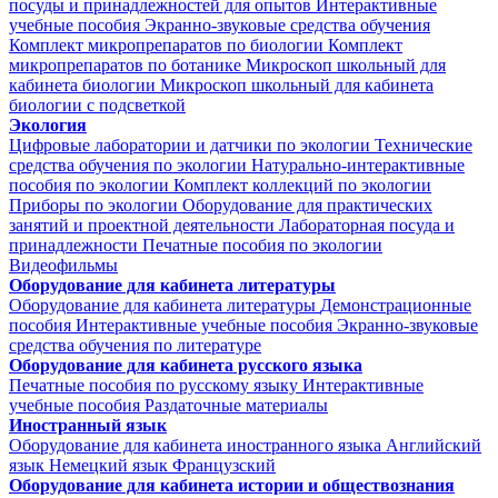
посуды и принадлежностей для опытов
Интерактивные
учебные пособия
Экранно-звуковые средства обучения
Комплект микропрепаратов по биологии
Комплект
микропрепаратов по ботанике
Микроскоп школьный для
кабинета биологии
Микроскоп школьный для кабинета
биологии с подсветкой
Экология
Цифровые лаборатории и датчики по экологии
Технические
средства обучения по экологии
Натурально-интерактивные
пособия по экологии
Комплект коллекций по экологии
Приборы по экологии
Оборудование для практических
занятий и проектной деятельности
Лабораторная посуда и
принадлежности
Печатные пособия по экологии
Видеофильмы
Оборудование для кабинета литературы
Оборудование для кабинета литературы
Демонстрационные
пособия
Интерактивные учебные пособия
Экранно-звуковые
средства обучения по литературе
Оборудование для кабинета русского языка
Печатные пособия по русскому языку
Интерактивные
учебные пособия
Раздаточные материалы
Иностранный язык
Оборудование для кабинета иностранного языка
Английский
язык
Немецкий язык
Французский
Оборудование для кабинета истории и обществознания