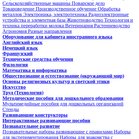
Сельскохозяйственные машины
Поварское дело
Товароведение
Производственное обучение
Обработка
металлов
Электроника, электротехника
Радиоэлектронные
устройства и элементная база
Животноводство
Технология и
техника переработки молока
Ветеринария
Растениеводство
Агрономия
Разные направления
Оборудование для кабинета иностранного языка
Английский язык
Немецкий язык
Французский
Технические средства обучения
Филология
Математика и информатика
Обществознание и естествознание (окружающий мир)
Основы религиозных культур и светской этики
Искусство
Труд (Технология)
Методические пособия для дошкольного образования
Мультимедийные пособия для дошкольных организаций
Стенды
Развивающие конструкторы
Интерактивные развивающие пособия
Познавательное развитие
Познавательные наборы развивающие с правилами
Наборы
для экспериментирования
Наборы для знакомства с