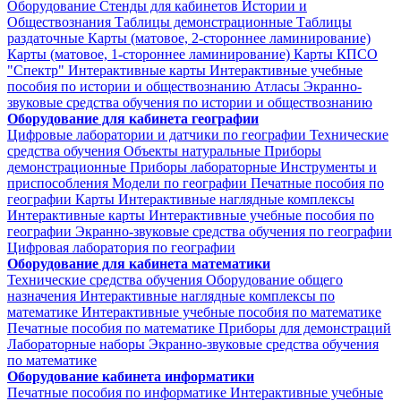
Оборудование
Стенды для кабинетов Истории и
Обществознания
Таблицы демонстрационные
Таблицы
раздаточные
Карты (матовое, 2-стороннее ламинирование)
Карты (матовое, 1-стороннее ламинирование)
Карты КПСО
"Спектр"
Интерактивные карты
Интерактивные учебные
пособия по истории и обществознанию
Атласы
Экранно-
звуковые средства обучения по истории и обществознанию
Оборудование для кабинета географии
Цифровые лаборатории и датчики по географии
Технические
средства обучения
Объекты натуральные
Приборы
демонстрационные
Приборы лабораторные
Инструменты и
приспособления
Модели по географии
Печатные пособия по
географии
Карты
Интерактивные наглядные комплексы
Интерактивные карты
Интерактивные учебные пособия по
географии
Экранно-звуковые средства обучения по географии
Цифровая лаборатория по географии
Оборудование для кабинета математики
Технические средства обучения
Оборудование общего
назначения
Интерактивные наглядные комплексы по
математике
Интерактивные учебные пособия по математике
Печатные пособия по математике
Приборы для демонстраций
Лабораторные наборы
Экранно-звуковые средства обучения
по математике
Оборудование кабинета информатики
Печатные пособия по информатике
Интерактивные учебные