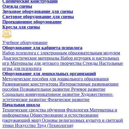
Сценические конструкции
Одежда сцены
Звуковое оборудование для сцены
Световое оборудование для сцены
Проекционное оборудование
Кресла для сцены
Учебное оборудование
Оборудование для кабинета психолога
Набор психолога с электронным образовательным модулем
Диагностические материалы
Набор игрушек и настольных
игр
Материалы для детского творчества
Стенды
Настольные
игры для психолога
Оборудование для дошкольных организаций
Методические пособия для дошкольного образования
Развивающие конструкторы
Интерактивные развивающие
пособия
Познавательное развитие
Речевое развитие
Социально коммуникативное развитие
Художественно-
эстетическое развитие
Физическое развитие
Начальная школа
Технические средства обучения
Филология
Математика и
информатика
Обществознание и естествознание
(окружающий мир)
Основы религиозных культур и светской
этики
Искусство
Труд (Технология)