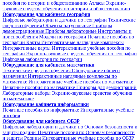
пособия по истории и обществознанию
Атласы
Экранно-
звуковые средства обучения по истории и обществознанию
Оборудование для кабинета географии
Цифровые лаборатории и датчики по географии
Технические
средства обучения
Объекты натуральные
Приборы
демонстрационные
Приборы лабораторные
Инструменты и
приспособления
Модели по географии
Печатные пособия по
географии
Карты
Интерактивные наглядные комплексы
Интерактивные карты
Интерактивные учебные пособия по
географии
Экранно-звуковые средства обучения по географии
Цифровая лаборатория по географии
Оборудование для кабинета математики
Технические средства обучения
Оборудование общего
назначения
Интерактивные наглядные комплексы по
математике
Интерактивные учебные пособия по математике
Печатные пособия по математике
Приборы для демонстраций
Лабораторные наборы
Экранно-звуковые средства обучения
по математике
Оборудование кабинета информатики
Печатные пособия по информатике
Интерактивные учебные
пособия
Оборудование для кабинета ОБЗР
Цифровые лаборатории и датчики по Основам безопасности и
защиты родины
Печатные пособия по Основам безопасности
и защиты Родины
Интерактивные учебные пособия по ОБЗР