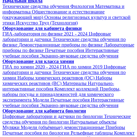
Начальная школа
Технические средства обучения
Филология
Математика и
информатика
Обществознание и естествознание
(окружающий мир)
Основы религиозных культур и светской
этики
Искусство
Труд (Технология)
Оборудование для кабинета физики
ГИА-лаборатория по физике 2021 - 2024
Цифровые
лаборатории и датчики
Технические средства обучения по
физике
Демонстрационные приборы по физике
Лабораторные
приборы по физике
Печатные пособия
Интерактивные
учебные пособия
Экранно-звуковые средства обучения
Оборудование для класса химии
ГИА по химии 2020 - 2024
ГИА по химии 2019
Цифровые
лаборатории и датчики
Технические средства обучения по
химии
Наборы химических реактивов (ОС)
Наборы
химических реактивов (ВС)
Материалы
Натурально-
интерактивные пособия
Комплект коллекций
Приборы,
наборы посуды и принадлежностей для химического
эксперимента
Модели
Печатные пособия
Интерактивные
учебные пособия
Экранно-звуковые средства обучения
Оборудование для кабинета биологии
Цифровые лаборатории и датчики по биологии
Технические
средства обучения по биологии
Натуральные объекты
Муляжи
Модели (объёмные) демонстрационные
Приборы
Печатные пособия по биологии
Рельефные таблицы
Комплект