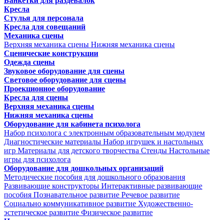
Банкетки для раздевалок
Кресла
Стулья для персонала
Кресла для совещаний
Механика сцены
Верхняя механика сцены
Нижняя механика сцены
Сценические конструкции
Одежда сцены
Звуковое оборудование для сцены
Световое оборудование для сцены
Проекционное оборудование
Кресла для сцены
Верхняя механика сцены
Нижняя механика сцены
Оборудование для кабинета психолога
Набор психолога с электронным образовательным модулем
Диагностические материалы
Набор игрушек и настольных
игр
Материалы для детского творчества
Стенды
Настольные
игры для психолога
Оборудование для дошкольных организаций
Методические пособия для дошкольного образования
Развивающие конструкторы
Интерактивные развивающие
пособия
Познавательное развитие
Речевое развитие
Социально коммуникативное развитие
Художественно-
эстетическое развитие
Физическое развитие