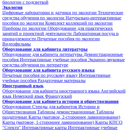
биологии с подсветкой
Экология
Цифровые лаборатории и датчики по экологии
Технические
средства обучения по экологии
Натурально-интерактивные
пособия по экологии
Комплект коллекций по экологии
Приборы по экологии
Оборудование для практических
занятий и проектной деятельности
Лабораторная посуда и
принадлежности
Печатные пособия по экологии
Видеофильмы
Оборудование для кабинета литературы
Оборудование для кабинета литературы
Демонстрационные
пособия
Интерактивные учебные пособия
Экранно-звуковые
средства обучения по литературе
Оборудование для кабинета русского языка
Печатные пособия по русскому языку
Интерактивные
учебные пособия
Раздаточные материалы
Иностранный язык
Оборудование для кабинета иностранного языка
Английский
язык
Немецкий язык
Французский
Оборудование для кабинета истории и обществознания
Оборудование
Стенды для кабинетов Истории и
Обществознания
Таблицы демонстрационные
Таблицы
раздаточные
Карты (матовое, 2-стороннее ламинирование)
Карты (матовое, 1-стороннее ламинирование)
Карты КПСО
"Спектр"
Интерактивные карты
Интерактивные учебные