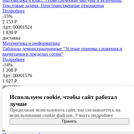
Математика 4 класс. Геометрические фигуры и величины.
Текстовые задачи. Пространственные отношения
Подробнее
-15%
2 153 Р
Арт: 00001524
1 830
Р
доставка
Математика и информатика
Таблицы демонстрационные "Устные приемы сложения и
вычитания в пределах сотни"
Подробнее
-14%
1 208 Р
Арт: 00001576
1 027
Р
доставка
Математика и информатика
Используем cookie, чтобы сайт работал
Компакт-диск "Математика начинается ч.1"
Подробнее
лучше
-14%
Продолжая использовать сайт, вы соглашаетесь на
1 715 Р
использование cookie файлов.
Узнать подробнее
Арт: 00001506
Принять
1 458
Р
доставка