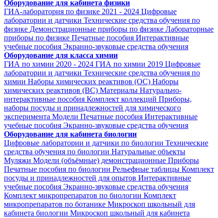
Оборудование для кабинета физики
ГИА-лаборатория по физике 2021 - 2024
Цифровые
лаборатории и датчики
Технические средства обучения по
физике
Демонстрационные приборы по физике
Лабораторные
приборы по физике
Печатные пособия
Интерактивные
учебные пособия
Экранно-звуковые средства обучения
Оборудование для класса химии
ГИА по химии 2020 - 2024
ГИА по химии 2019
Цифровые
лаборатории и датчики
Технические средства обучения по
химии
Наборы химических реактивов (ОС)
Наборы
химических реактивов (ВС)
Материалы
Натурально-
интерактивные пособия
Комплект коллекций
Приборы,
наборы посуды и принадлежностей для химического
эксперимента
Модели
Печатные пособия
Интерактивные
учебные пособия
Экранно-звуковые средства обучения
Оборудование для кабинета биологии
Цифровые лаборатории и датчики по биологии
Технические
средства обучения по биологии
Натуральные объекты
Муляжи
Модели (объёмные) демонстрационные
Приборы
Печатные пособия по биологии
Рельефные таблицы
Комплект
посуды и принадлежностей для опытов
Интерактивные
учебные пособия
Экранно-звуковые средства обучения
Комплект микропрепаратов по биологии
Комплект
микропрепаратов по ботанике
Микроскоп школьный для
кабинета биологии
Микроскоп школьный для кабинета